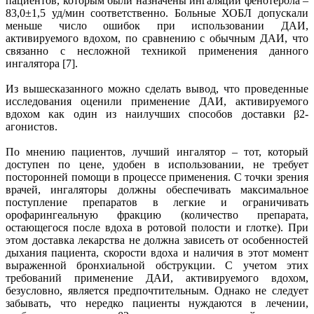
пациентов, которым были назначены ингаляции фенотерола –
83,0±1,5 уд/мин соответственно. Больные ХОБЛ допускали
меньше число ошибок при использовании ДАИ,
активируемого вдохом, по сравнению с обычным ДАИ, что
связанно с несложной техникой применения данного
ингалятора [7].
Из вышесказанного можно сделать вывод, что проведенные
исследования оценили применение ДАИ, активируемого
вдохом как один из наилучших способов доставки β2-
агонистов.
По мнению пациентов, лучший ингалятор – тот, который
доступен по цене, удобен в использовании, не требует
посторонней помощи в процессе применения. С точки зрения
врачей, ингаляторы должны обеспечивать максимальное
поступление препаратов в легкие и ограничивать
орофарингеальную фракцию (количество препарата,
остающегося после вдоха в ротовой полости и глотке). При
этом доставка лекарства не должна зависеть от особенностей
дыхания пациента, скорости вдоха и наличия в этот момент
выраженной бронхиальной обструкции. С учетом этих
требований применение ДАИ, активируемого вдохом,
безусловно, является предпочтительным. Однако не следует
забывать, что нередко пациенты нуждаются в лечении,