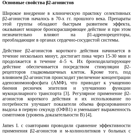
Основные свойства β2-агонистов
Широкое внедрение в клиническую практику селективных
β2-агонистов началось в 70-х гг. прошлого века. Препараты
этой группы обладают быстрым развитием эффекта,
оказывают мощное бронхорасширяющее действие и при этом
незначительно влияют на β1-адренорецепторы,
преобладающие в органах сердечно-сосудистой системы.
Действие β2-агонистов короткого действия начинается в
течение нескольких минут, достигает пика через 15-30 мин и
продолжается в течение 4–5 ч. Их бронходилатирующее
действие обеспечивается посредством стимуляции β2-
рецепторов гладкомышечных клеток. Кроме того, под
влиянием β2-агонистов происходит увеличение концентрации
аденозинмонофосфата (АМФ), что приводит к учащению
биения ресничек эпителия и улучшению функции
мукоцилиарного транспорта [3]. Регулярное применение β2-
агонистов короткого действия и их использование по
потребности улучшает показатели объема форсированного
выдоха в первую секунду (ОФВ1) и уменьшает выраженность
симптомов (уровень доказательности В) [4].
James I. с соавторами проводили сравнение эффективности
применения β2-агонистов и м-холинолитиков у больных с