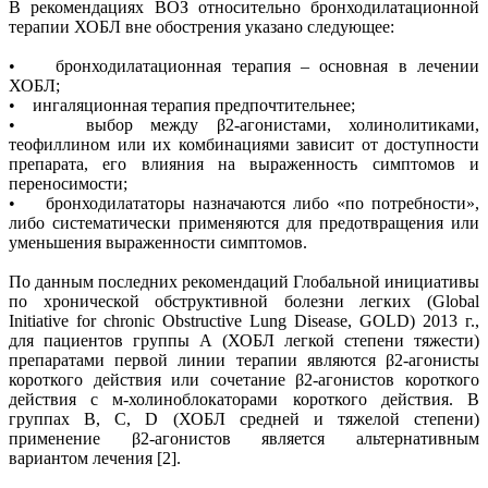
В рекомендациях ВОЗ относительно бронходилатационной
терапии ХОБЛ вне обострения указано следующее:
• бронходилатационная терапия – основная в лечении
ХОБЛ;
• ингаляционная терапия предпочтительнее;
• выбор между β2-агонистами, холинолитиками,
теофиллином или их комбинациями зависит от доступности
препарата, его влияния на выраженность симптомов и
переносимости;
• бронходилататоры назначаются либо «по потребности»,
либо систематически применяются для предотвращения или
уменьшения выраженности симптомов.
По данным последних рекомендаций Глобальной инициативы
по хронической обструктивной болезни легких (Global
Initiative for chronic Obstructive Lung Disease, GOLD) 2013 г.,
для пациентов группы А (ХОБЛ легкой степени тяжести)
препаратами первой линии терапии являются β2-агонисты
короткого действия или сочетание β2-агонистов короткого
действия с м-холиноблокаторами короткого действия. В
группах В, С, D (ХОБЛ средней и тяжелой степени)
применение β2-агонистов является альтернативным
вариантом лечения [2].