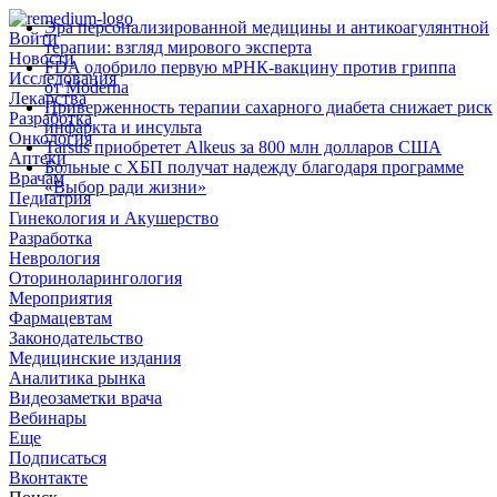
Эра персонализированной медицины и антикоагулянтной
Войти
терапии: взгляд мирового эксперта
Новости
FDA одобрило первую мРНК‑вакцину против гриппа
Исследования
от Moderna
Лекарства
Приверженность терапии сахарного диабета снижает риск
Разработка
инфаркта и инсульта
Онкология
Tarsus приобретет Alkeus за 800 млн долларов США
Аптеки
Больные с ХБП получат надежду благодаря программе
Врачам
«Выбор ради жизни»
Педиатрия
Гинекология и Акушерство
Разработка
Неврология
Оториноларингология
Мероприятия
Фармацевтам
Законодательство
Медицинские издания
Аналитика рынка
Видеозаметки врача
Вебинары
Еще
Подписаться
Вконтакте