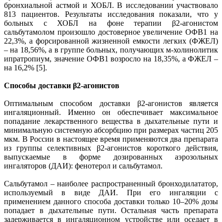
бронхиальной астмой и ХОБЛ. В исследовании участвовало
813 пациентов. Результаты исследования показали, что у
больных с ХОБЛ на фоне терапии β2-агонистом
сальбутамолом произошло достоверное увеличение ОФВ1 на
22,3%, а форсированной жизненной емкости легких (ФЖЕЛ)
– на 18,56%, а в группе больных, получающих м-холинолитик
ипратропиум, значение ОФВ1 возросло на 18,35%, а ФЖЕЛ –
на 16,2% [5].
Способы доставки β2-агонистов
Оптимальным способом доставки β2-агонистов является
ингаляционный. Именно он обеспечивает максимальное
попадание лекарственного вещества в дыхательные пути и
минимальную системную абсорбцию при размерах частиц 205
мкм. В России в настоящее время применяются два препарата
из группы селективных β2-агонистов короткого действия,
выпускаемые в форме дозированных аэрозольных
ингаляторов (ДАИ): фенотерол и сальбутамол.
Сальбутамол – наиболее распространенный бронходилататор,
используемый в виде ДАИ. При его ингаляции с
применением данного способа доставки только 10–20% дозы
попадает в дыхательные пути. Остальная часть препарата
задерживается в ингаляционном устройстве или оседает в