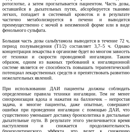
ротоглотке, а затем проглатывается пациентом. Часть дозы,
оставшейся в дыхательных путях, абсорбируется тканями
легких, попадает в системный кровоток и в результате
частично метаболизируется в печени и выводится
преимущественно с мочой в неизменной форме или в виде
фенольного сульфата.
Большая часть дозы сальбутамола выводится в течение 72 ч,
период полувыведения (T1/2) составляет 3,7–5 ч. Однако
концентрация лекарства в организме будет во многом зависеть
от техники и скорости проводимой ингаляции. Таким
образом, одним из важных требований к ингаляционной
системе является ее способность повышать терапевтический
потенциал лекарственных средств и препятствовать развитию
нежелательных явлений.
При использовании ДАИ пациенты должны соблюдать
определенные правила техники ингаляции. Тем не менее
синхронизация вдоха и нажатия на баллончик – непростая
задача, и многие пациенты, даже опытные, совершают
ошибки при проведении ингаляции с помощью ДАИ, что
существенно уменьшает доставку бронхолитика в дистальные
дыхательные пути. В результате этого увеличивается время
наступления и снижается продолжительность
бронхолитического эффекта, что ведет к снижению