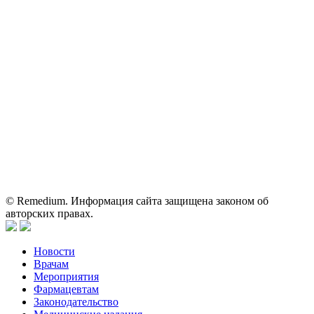
На сайте используются изображения по лицензии
Shutterstock/FOTODOM, соблюдаются авторские права.
Вся информация, размещенная на веб-сайте, предназначена
исключительно для работников здравоохранения. Информация
о препаратах, отпускаемых по рецепту, предназначена только
для медицинских и фармацевтических специалистов.
Информация, содержащаяся на сайте, не должна использоваться
пациентами для принятия самостоятельного решения о
применении представленных лекарственных препаратов и не
может служить заменой очной консультации врача.
© Remedium. Информация сайта защищена законом об
авторских правах.
Новости
Врачам
Мероприятия
Фармацевтам
Законодательство