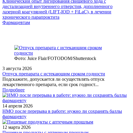
Клинический опыт лигирования свищевого хода с
дистализацией внутреннего отверстия, дополненного
лазерной коагуляцией (LIFT-IOD + FiLaC), в лечении
хронического парапроктита
Фармацевтам
Фото: Juice Flair/FOTODOM/Shutterstoсk
3 августа 2026
Отпуск препарата с истекающим сроком годности
Подскажите, допускается ли осуществлять отпуск
лекарственного препарата, если срок годност...
Подробнее
14 апреля 2026
НМО после перерыва в работе: нужно ли сохранять баллы
фармацевту
12 марта 2026
Пищевые продукты с аптечным прошлым