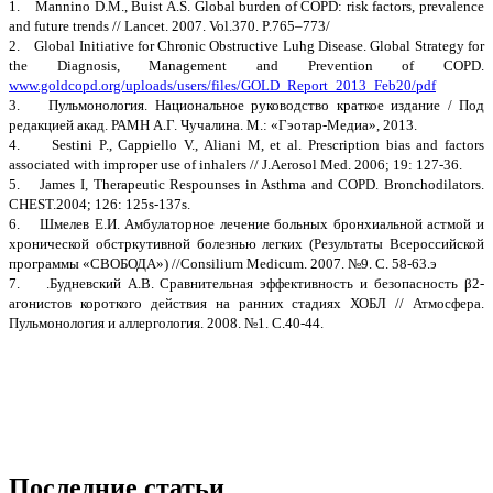
1. Mannino D.M., Buist A.S. Global burden of COPD: risk factors, prevalence
and future trends // Lancet. 2007. Vol.370. P.765–773/
2. Global Initiative for Chronic Obstructive Luhg Disease. Global Strategy for
the Diagnosis, Management and Prevention of COPD.
www.goldcopd.org/uploads/users/files/GOLD_Report_2013_Feb20/pdf
3. Пульмонология. Национальное руководство краткое издание / Под
редакцией акад. РАМН А.Г. Чучалина. М.: «Гэотар-Медиа», 2013.
4. Sestini P., Cappiello V., Aliani M, et al. Prescription bias and factors
associated with improper use of inhalers // J.Aerosol Med. 2006; 19: 127-36.
5. James I, Therapeutic Respounses in Asthma and COPD. Bronchodilators.
CHEST.2004; 126: 125s-137s.
6. Шмелев Е.И. Амбулаторное лечение больных бронхиальной астмой и
хронической обстркутивной болезнью легких (Результаты Всероссийской
программы «СВОБОДА») //Consilium Medicum. 2007. №9. С. 58-63.э
7. .Будневский А.В. Сравнительная эффективность и безопасность β2-
агонистов короткого действия на ранних стадиях ХОБЛ // Атмосфера.
Пульмонология и аллергология. 2008. №1. С.40-44.
Последние статьи