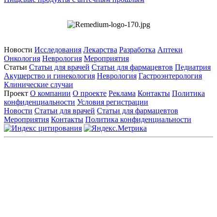
Новости
Исследования
Лекарства
Разработка
Аптеки
Онкология
Неврология
Мероприятия
Статьи
Статьи для врачей
Статьи для фармацевтов
Педиатрия
Акушерство и гинекология
Неврология
Гастроэнтерология
Клинические случаи
Проект
О компании
О проекте
Реклама
Контакты
Политика
конфиденциальности
Условия регистрации
Новости
Статьи для врачей
Статьи для фармацевтов
Мероприятия
Контакты
Политика конфиденциальности
Общество с ограниченной ответственностью «ГРУППА
РЕМЕДИУМ»
Адрес местонахождения: 105082, г. Москва, ул. Бакунинская, д.
71
ОГРН: 1067746819470 ИНН: 7701669956
Контактные данные: Телефон:
+7 (495) 780-34-25
|
Электронная почта:
reklama@remedium.ru