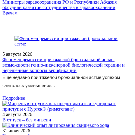
Министры здравоохранения РФ и Республики Абхазия
обсудили развитие сотрудничества в здравоохранении
/doctor/pulmonology/primenenie-946-2-agonistov-u-bolnykh-
Врачам
khronicheskoy-obstruktivnoy-boleznyu-legkikh/
5 августа 2026
Феномен ремиссии при тяжелой бронхиальной астме:
возможности генно-инженерной биологической терапии и
нерешенные вопросы верификации
Еще недавно при тяжелой бронхиальной астме успехом
считалось уменьшение...
Подробнее
4 августа 2026
В отпуск – без мигрени
31 июля 2026