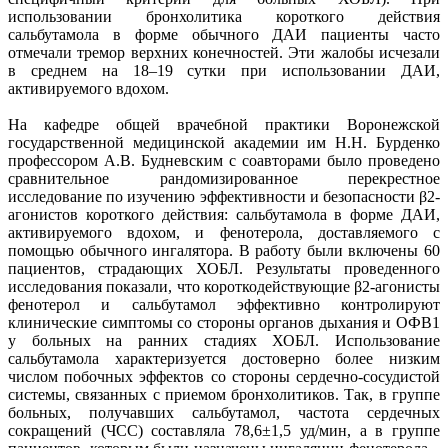
использовании бронхолитика короткого действия
сальбутамола в форме обычного ДАИ пациенты часто
отмечали тремор верхних конечностей. Эти жалобы исчезали
в среднем на 18–19 сутки при использовании ДАИ,
активируемого вдохом.
На кафедре общей врачебной практики Воронежской
государственной медицинской академии им Н.Н. Бурденко
профессором А.В. Будневским с соавторами было проведено
сравнительное рандомизированное перекрестное
исследование по изучению эффективности и безопасности β2-
агонистов короткого действия: сальбутамола в форме ДАИ,
активируемого вдохом, и фенотерола, доставляемого с
помощью обычного ингалятора. В работу были включены 60
пациентов, страдающих ХОБЛ. Результаты проведенного
исследования показали, что короткодействующие β2-агонисты
фенотерол и сальбутамол эффективно контролируют
клинические симптомы со стороны органов дыхания и ОФВ1
у больных на ранних стадиях ХОБЛ. Использование
сальбутамола характеризуется достоверно более низким
числом побочных эффектов со стороны сердечно-сосудистой
системы, связанных с приемом бронхолитиков. Так, в группе
больных, получавших сальбутамол, частота сердечных
сокращений (ЧСС) составляла 78,6±1,5 уд/мин, а в группе