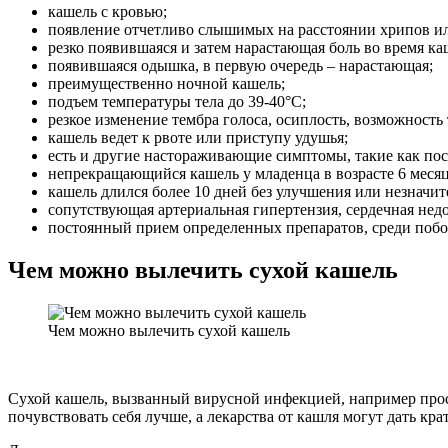
кашель с кровью;
появление отчетливо слышимых на расстоянии хрипов ил
резко появившаяся и затем нарастающая боль во время ка
появившаяся одышка, в первую очередь – нарастающая;
преимущественно ночной кашель;
подъем температуры тела до 39-40°С;
резкое изменение тембра голоса, осиплость, возможность
кашель ведет к рвоте или приступу удушья;
есть и другие настораживающие симптомы, такие как пост
непрекращающийся кашель у младенца в возрасте 6 месяц
кашель длился более 10 дней без улучшения или незначи
сопутствующая артериальная гипертензия, сердечная нед
постоянный прием определенных препаратов, среди побо
Чем можно вылечить сухой кашель
Чем можно вылечить сухой кашель
Сухой кашель, вызванный вирусной инфекцией, например прос
почувствовать себя лучше, а лекарства от кашля могут дать к