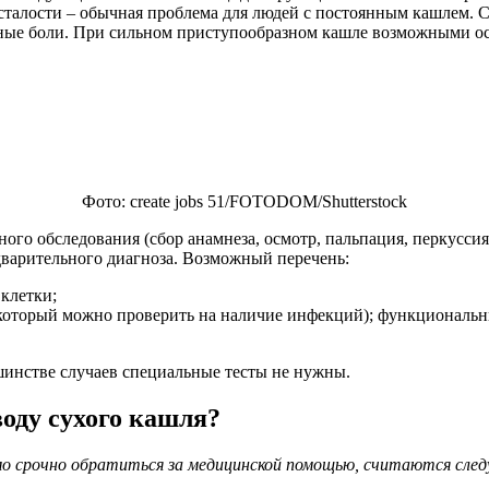
сталости – обычная проблема для людей с постоянным кашлем.
овные боли. При сильном приступообразном кашле возможными 
Фото: create jobs 51/FOTODOM/Shutterstoсk
ого обследования (сбор анамнеза, осмотр, пальпация, перкуссия
варительного диагноза. Возможный перечень:
клетки;
и, который можно проверить на наличие инфекций); функциональ
ьшинстве случаев специальные тесты не нужны.
воду сухого кашля?
мо срочно обратиться за медицинской помощью, считаются сле