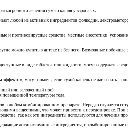
раткосрочного лечения сухого кашля у взрослых.
ючают любой из активных ингредиентов фолкодин, декстрометор
ные и противовирусные средства, местные анестетики, успокаив
другие можно купить в аптеке из без него. Возможные побочные
доступные в виде таблеток или жидкости, могут содержать сред
 эффектом, могут помочь, если сухой кашель не дает спать – о
нный или заложенный нос);
я повышенной температуры тела.
ов в любом комбинированном препарате. Нередко случается сит
ющими веществами, что может привести к передозировке. При 
едства, так как эти ингредиенты используются для лечения про
содержащие антигистаминные ингредиенты, и комбинированные пр