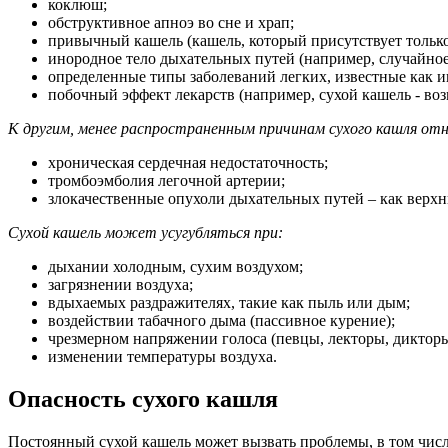
коклюш;
обструктивное апноэ во сне и храп;
привычный кашель (кашель, который присутствует только д
инородное тело дыхательных путей (например, случайное
определенные типы заболеваний легких, известные как и
побочный эффект лекарств (например, сухой кашель - 
К другим, менее распространенным причинам сухого кашля от
хроническая сердечная недостаточность;
тромбоэмболия легочной артерии;
злокачественные опухоли дыхательных путей – как верхн
Сухой кашель может усугубляться при:
дыхании холодным, сухим воздухом;
загрязнении воздуха;
вдыхаемых раздражителях, такие как пыль или дым;
воздействии табачного дыма (пассивное курение);
чрезмерном напряжении голоса (певцы, лекторы, дикторы
изменении температуры воздуха.
Опасность сухого кашля
Постоянный сухой кашель может вызвать проблемы, в том чи