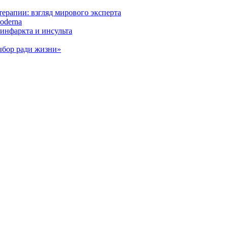
ерапии: взгляд мирового эксперта
oderna
инфаркта и инсульта
ыбор ради жизни»