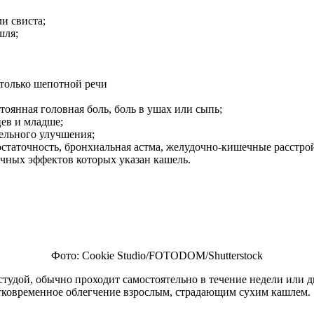
и свиста;
шля;
 только шепотной речи
оянная головная боль, боль в ушах или сыпь;
ев и младше;
тельного улучшения;
остаточность, бронхиальная астма, желудочно-кишечные расстрой
чных эффектов которых указан кашель.
Фото: Cookie Studio/FOTODOM/Shutterstoсk
тудой, обычно проходит самостоятельно в течение недели или 
ратковременное облегчение взрослым, страдающим сухим кашлем.