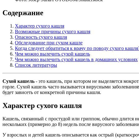
Содержание
Характер сухого кашля
Возможные причины сухого кашля
Опасность сухого кашля
Обследование при сухом кашле
Когда следует обратиться к врачу по поводу сухого кашля
Чем можно вылечить сухой кашель
Чем можно вылечить сухой кашель в домашних условиях
Список литературы
Сухой кашель
- это кашель, при котором не выделяется мокр
горле. Сухой кашель часто вызывается вирусными заболеваниям
будет зависеть от конкретной причины кашля.
Характер сухого кашля
Кашель, связанный с простудой или гриппом, обычно длится н
нескольких (примерно до 8) недель после вирусного заболеван
У взрослых и детей кашель описывается как острый (краткосроч