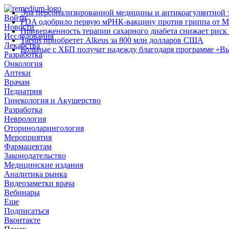
Эра персонализированной медицины и антикоагулянтной т
Войти
FDA одобрило первую мРНК‑вакцину против гриппа от M
Новости
Приверженность терапии сахарного диабета снижает риск 
Исследования
Tarsus приобретет Alkeus за 800 млн долларов США
Лекарства
Больные с ХБП получат надежду благодаря программе «В
Разработка
Онкология
Аптеки
Врачам
Педиатрия
Гинекология и Акушерство
Разработка
Неврология
Оториноларингология
Мероприятия
Фармацевтам
Законодательство
Медицинские издания
Аналитика рынка
Видеозаметки врача
Вебинары
Еще
Подписаться
Вконтакте