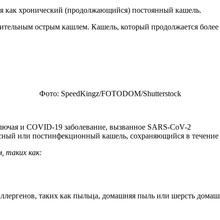
тся как хронический (продолжающийся) постоянный кашель.
 длительным острым кашлем. Кашель, который продолжается более
Фото: SpeedKingz/FOTODOM/Shutterstoсk
включая и COVID-19 заболевание, вызванное SARS-CoV-2
усный или постинфекционный кашель, сохраняющийся в течение н
, таких как:
 аллергенов, таких как пыльца, домашняя пыль или шерсть дома