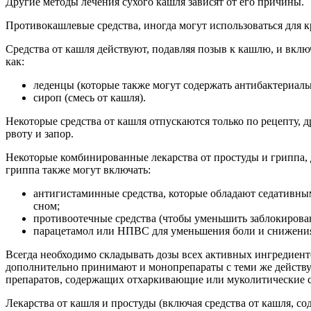
Другие методы лечения сухого кашля зависят от его причины.
Противокашлевые средства, иногда могут использоваться для к
Средства от кашля действуют, подавляя позыв к кашлю, и вкл
как:
леденцы (которые также могут содержать антибактериаль
сироп (смесь от кашля).
Некоторые средства от кашля отпускаются только по рецепту, 
рвоту и запор.
Некоторые комбинированные лекарства от простуды и гриппа, 
гриппа также могут включать:
антигистаминные средства, которые обладают седативным
сном;
противоотечные средства (чтобы уменьшить заблокирова
парацетамол или НПВС для уменьшения боли и снижени
Всегда необходимо складывать дозы всех активных ингредиент
дополнительно принимают и монопрепараты с теми же действу
препаратов, содержащих отхаркивающие или муколитические ср
Лекарства от кашля и простуды (включая средства от кашля, 