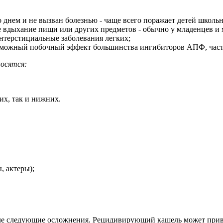
нем ​​и не вызван болезнью - чаще всего поражает детей школьн
 вдыхание пищи или других предметов - обычно у младенцев и 
нтерстициальные заболевания легких;
возможный побочный эффект большинства ингибиторов АПФ, час
носятся:
их, так и нижних.
, актеры);
сле следующие осложнения. Рецидивирующий кашель может при