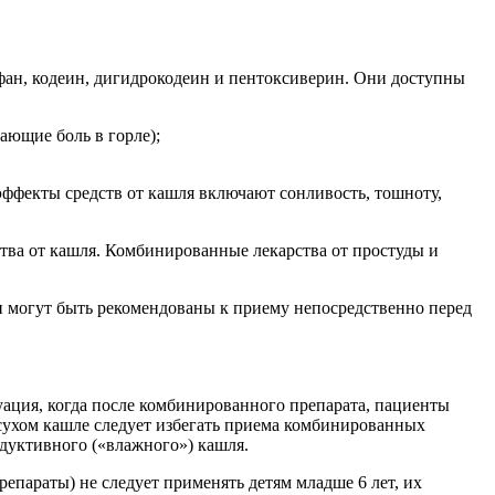
фан, кодеин, дигидрокодеин и пентоксиверин. Они доступны
ающие боль в горле);
 эффекты средств от кашля включают сонливость, тошноту,
ства от кашля. Комбинированные лекарства от простуды и
ни могут быть рекомендованы к приему непосредственно перед
уация, когда после комбинированного препарата, пациенты
сухом кашле следует избегать приема комбинированных
дуктивного («влажного») кашля.
епараты) не следует применять детям младше 6 лет, их