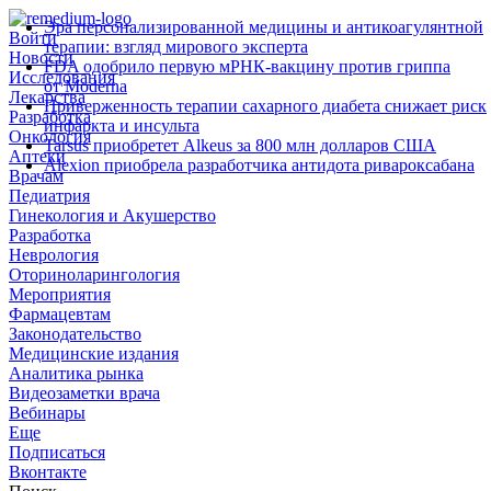
Эра персонализированной медицины и антикоагулянтной
Войти
терапии: взгляд мирового эксперта
Новости
FDA одобрило первую мРНК‑вакцину против гриппа
Исследования
от Moderna
Лекарства
Приверженность терапии сахарного диабета снижает риск
Разработка
инфаркта и инсульта
Онкология
Tarsus приобретет Alkeus за 800 млн долларов США
Аптеки
Alexion приобрела разработчика антидота ривароксабана
Врачам
Педиатрия
Гинекология и Акушерство
Разработка
Неврология
Оториноларингология
Мероприятия
Фармацевтам
Законодательство
Медицинские издания
Аналитика рынка
Видеозаметки врача
Вебинары
Еще
Подписаться
Вконтакте