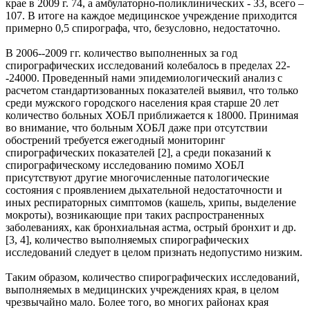
крае в 2009 г. 74, а амбулаторно-поликлинических - 33, всего –
107. В итоге на каждое медицинское учреждение приходится
примерно 0,5 спирографа, что, безусловно, недостаточно.
В 2006--2009 гг. количество выполненных за год
спирографических исследований колебалось в пределах 22-
-24000. Проведенный нами эпидемиологический анализ с
расчетом стандартизованных показателей выявил, что только
среди мужского городского населения края старше 20 лет
количество больных ХОБЛ приближается к 18000. Принимая
во внимание, что больным ХОБЛ даже при отсутствии
обострений требуется ежегодный мониторинг
спирографических показателей [2], а среди показаний к
спирографическому исследованию помимо ХОБЛ
присутствуют другие многочисленные патологические
состояния с проявлением дыхательной недостаточности и
иных респираторных симптомов (кашель, хрипы, выделение
мокроты), возникающие при таких распространенных
заболеваниях, как бронхиальная астма, острый бронхит и др.
[3, 4], количество выполняемых спирографических
исследований следует в целом признать недопустимо низким.
Таким образом, количество спирографических исследований,
выполняемых в медицинских учреждениях края, в целом
чрезвычайно мало. Более того, во многих районах края