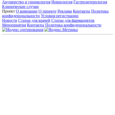
Акушерство и гинекология
Неврология
Гастроэнтерология
Клинические случаи
Проект
О компании
О проекте
Реклама
Контакты
Политика
конфиденциальности
Условия регистрации
Новости
Статьи для врачей
Статьи для фармацевтов
Мероприятия
Контакты
Политика конфиденциальности
Общество с ограниченной ответственностью «ГРУППА
РЕМЕДИУМ»
Адрес местонахождения: 105082, г. Москва, ул. Бакунинская, д.
71
ОГРН: 1067746819470 ИНН: 7701669956
Контактные данные: Телефон:
+7 (495) 780-34-25
|
Электронная почта:
reklama@remedium.ru
На сайте используются изображения по лицензии
Shutterstock/FOTODOM, соблюдаются авторские права.
Вся информация, размещенная на веб-сайте, предназначена
исключительно для работников здравоохранения. Информация
о препаратах, отпускаемых по рецепту, предназначена только