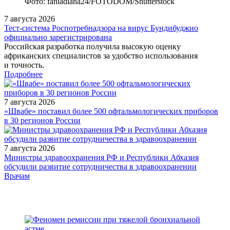
Фото: faniadiana24/FOTODOM/Shutterstock
7 августа 2026
Тест‑система Роспотребнадзора на вирус Бундибуджио
официально зарегистрирована
Российская разработка получила высокую оценку
африканских специалистов за удобство использования
и точность.
Подробнее
7 августа 2026
«Швабе» поставил более 500 офтальмологических приборов
в 30 регионов России
7 августа 2026
Министры здравоохранения РФ и Республики Абхазия
обсудили развитие сотрудничества в здравоохранении
/doctor/pulmonology/analiz-kachestva-meditsinskoy-pomoshchi-
Врачам
bolnym-khronicheskim-bronkhitom-i-khronicheskoy-obstruktivno/