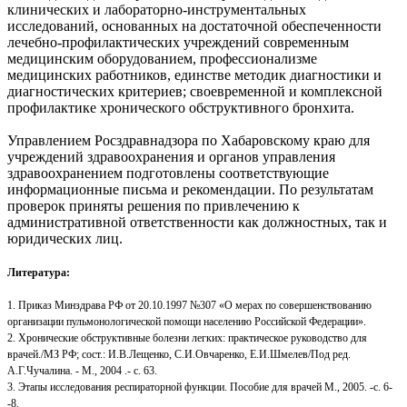
клинических и лабораторно-инструментальных
исследований, основанных на достаточной обеспеченности
лечебно-профилактических учреждений современным
медицинским оборудованием, профессионализме
медицинских работников, единстве методик диагностики и
диагностических критериев; своевременной и комплексной
профилактике хронического обструктивного бронхита.
Управлением Росздравнадзора по Хабаровскому краю для
учреждений здравоохранения и органов управления
здравоохранением подготовлены соответствующие
информационные письма и рекомендации. По результатам
проверок приняты решения по привлечению к
административной ответственности как должностных, так и
юридических лиц.
Литература:
1. Приказ Минздрава РФ от 20.10.1997 №307 «О мерах по совершенствованию
организации пульмонологической помощи населению Российской Федерации».
2. Хронические обструктивные болезни легких: практическое руководство для
врачей./МЗ РФ; сост.: И.В.Лещенко, С.И.Овчаренко, Е.И.Шмелев/Под ред.
А.Г.Чучалина. - М., 2004 .- с. 63.
3. Этапы исследования респираторной функции. Пособие для врачей М., 2005. -с. 6-
-8.