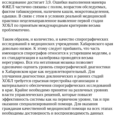
исследование достигает 3,9. Ошибки выполнения маневра
ФЖЕЛ частично связаны с полом, возрастом обследуемых,
фактом табакокурения, наличием кашля, мокротовыделения,
одышки. В связи с этим в условиях реальной медицинской
практики нецеленаправленное выявление первой стадии
ХОБЛ по принятым международным критериям весьма
проблематично.
Таким образом, и количество, и качество спирографических
исследований в медицинских учреждениях Хабаровского края
довольно низкое. К этому следует прибавить, что часть
имеющихся спирографов относится к устаревшим моделям, а
их стандартизация и калибровка проводятся весьма
нерегулярно. Вся эта негативная мозаика позволяет
однозначно оценить уровень спирографической диагностики
в Хабаровском крае как неудовлетворительный. Для
улучшения диагностики доклинических и ранних стадий
ХОБЛ требуется серьезная перестройка организации и
материального обеспечения спирографических исследований
в крае. Крайне необходимо принятие на различных уровнях
власти управленческих решений, которые повысят
эффективность системы как на первичном уровне, так и при
оказании специализированной помощи. Для оказания
гражданам качественной медицинской помощи на всех этапах
необходимы достоверность и воспроизводимость данных