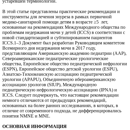
устаревшей терминологии.
В этой статье представлены практические рекомендации и
инструменты для лечения энуреза в рамках первичной
медико-санитарной помощи детям в возрасте ≥5 лет,
основанные на рекомендациях Международного общества по
проблемам недержания мочи у детей (ICCS) в соответствии с
новой стандартизацией и субтипированием пациентов
ICCS.1–3 Документ был разработан Руководящим комитетом
Всемирного дня недержания мочи в 2017 году,
представляющим Американскую академию педиатрии (AAP),
Североамериканские педиатрические урологические
общества, Европейское общество педиатрической нефрологии
(ESPN), Европейское общество детской урологии (ESPU),
Азиатско-Тихоокеанскую ассоциацию педиатрической
урологии (APAPU), Объединенную ибероамериканскую
ассоциацию урологов (SIUP), Международную
педиатрическую нефрологическую ассоциацию (IPNA) и
ICCS. Следует подчеркнуть, что настоящие рекомендации
немного отличаются от предыдущих рекомендаций,
основанных на более ранних исследованиях, в которых, в
отличие от современного подхода, не дифференцировались
понятия NMNE и MNE.
ОСНОВНАЯ ИНФОРМАЦИЯ