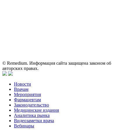
Вся информация, размещенная на веб-сайте, предназначена
исключительно для работников здравоохранения. Информация
о препаратах, отпускаемых по рецепту, предназначена только
для медицинских и фармацевтических специалистов.
Информация, содержащаяся на сайте, не должна использоваться
пациентами для принятия самостоятельного решения о
применении представленных лекарственных препаратов и не
может служить заменой очной консультации врача.
© Remedium. Информация сайта защищена законом об
авторских правах.
Новости
Врачам
Мероприятия
Фармацевтам
Законодательство
Медицинские издания
Аналитика рынка
Видеозаметки врача
Вебинары