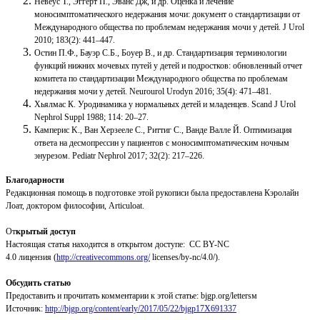
Невеус T., Эггерт П., Эванс Дж, и др. Оценка и лечение
моносимптоматического недержания мочи: документ о стандартизации от
Международного общества по проблемам недержания мочи у детей. J Urol
2010; 183(2): 441–447.
Остин П.Ф., Бауэр С.Б., Боуер В., и др. Стандартизация терминологии
функций нижних мочевых путей у детей и подростков: обновленный отчет
комитета по стандартизации Международного общества по проблемам
недержания мочи у детей. Neurourol Urodyn 2016; 35(4): 471–481.
Хьялмас К. Уродинамика у нормальных детей и младенцев. Scand J Urol
Nephrol Suppl 1988; 114: 20–27.
Камперис K., Ван Херзееле C., Риттиг С., Ванде Валле Й. Оптимизация
ответа на десмопрессин у пациентов с моносимптоматическим ночным
энурезом. Pediatr Nephrol 2017; 32(2): 217–226.
Благодарности
Редакционная помощь в подготовке этой рукописи была предоставлена Кэролайн
Лоат, доктором философии, Articuloat.
От
крытый доступ
Настоящая статья находится в открытом доступе: CC BY-NC
4.0 лицензия (
http://creativecommons.org/
licenses/by-nc/4.0/).
Обсудить статью
Предоставить и прочитать комментарии к этой статье: bjgp.org/lettersм
Источник:
http://bjgp.org/content/early/2017/05/22/bjgp17X691337