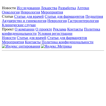
Новости
Исследования
Лекарства
Разработка
Аптеки
Онкология
Неврология
Мероприятия
Статьи
Статьи для врачей
Статьи для фармацевтов
Педиатрия
Акушерство и гинекология
Неврология
Гастроэнтерология
Клинические случаи
Проект
О компании
О проекте
Реклама
Контакты
Политика
конфиденциальности
Условия регистрации
Новости
Статьи для врачей
Статьи для фармацевтов
Мероприятия
Контакты
Политика конфиденциальности
Общество с ограниченной ответственностью «ГРУППА
РЕМЕДИУМ»
Адрес местонахождения: 105082, г. Москва, ул. Бакунинская, д.
71
ОГРН: 1067746819470 ИНН: 7701669956
Контактные данные: Телефон:
+7 (495) 780-34-25
|
Электронная почта:
reklama@remedium.ru
На сайте используются изображения по лицензии
Shutterstock/FOTODOM, соблюдаются авторские права.