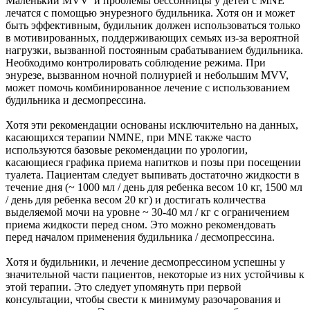
Маленький MVV и проблемы бессонницы у детей с MNE
лечатся с помощью энурезного будильника. Хотя он и может
быть эффективным, будильник должен использоваться только
в мотивированных, поддерживающих семьях из-за вероятной
нагрузки, вызванной постоянным срабатыванием будильника.
Необходимо контролировать соблюдение режима. При
энурезе, вызванном ночной полиурией и небольшим MVV,
может помочь комбинированное лечение с использованием
будильника и десмопрессина.
Хотя эти рекомендации основаны исключительно на данных,
касающихся терапии NMNE, при MNE также часто
используются базовые рекомендации по урологии,
касающиеся графика приема напитков и позы при посещении
туалета. Пациентам следует выпивать достаточно жидкости в
течение дня (~ 1000 мл / день для ребенка весом 10 кг, 1500 мл
/ день для ребенка весом 20 кг) и достигать количества
выделяемой мочи на уровне ~ 30-40 мл / кг с ограничением
приема жидкости перед сном. Это можно рекомендовать
перед началом применения будильника / десмопрессина.
Хотя и будильники, и лечение десмопрессином успешны у
значительной части пациентов, некоторые из них устойчивы к
этой терапии. Это следует упомянуть при первой
консультации, чтобы свести к минимуму разочарования и