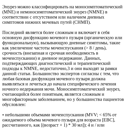
Энурез можно классифицировать на моносимптоматический
(MNE) и немоносимптоматический энурез (NMNE) в
соответствии с отсутствием или наличием дневных
симптомов нижних мочевых путей (СНМП).
Последний является более сложным и включает в себя
основную дисфункцию мочевого пузыря (органическую или
функциональную), вызывающую дневные симптомы, такие
как увеличение частоты мочеиспускания (> 8 / день),
срочность (внезапная и срочная необходимость в
мочеиспускании) и дневное недержание. Данных,
подтверждающих диагностический и терапевтический
подходы к NMNE, недостаточно,3 и они выходят за рамки
данной статьи. Большинство экспертов согласны с тем, что
любая базовая дисфункция мочевого пузыря должна
выявляться и лечиться до начала специфического лечения
ночного недержания мочи. Моносимптоматический энурез,
считающийся более понятным, является сложным и
многофакторным заболеванием, но у большинства пациентов
обусловлен:
• небольшими объемами мочеиспускания (MVV; < 65% от
ожидаемого объема мочевого пузыря для возраста [EBC],
рассчитанного, как [(возраст + 1) * 30 мл]); 4 и / или