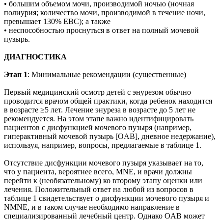
• большим объемом мочи, производимой ночью (ночная
полиурия; количество мочи, производимой в течение ночи,
превышает 130% EBC); а также
• неспособностью проснуться в ответ на полный мочевой
пузырь.
ДИАГНОСТИКА
Этап 1
: Минимальные рекомендации (существенные)
Первый медицинский осмотр детей с энурезом обычно
проводится врачом общей практики, когда ребенок находится
в возрасте ≥5 лет. Лечение энуреза в возрасте до 5 лет не
рекомендуется. На этом этапе важно идентифицировать
пациентов с дисфункцией мочевого пузыря (например,
гиперактивный мочевой пузырь [OAB], дневное недержание),
используя, например, вопросы, предлагаемые в таблице 1.
Отсутствие дисфункции мочевого пузыря указывает на то,
что у пациента, вероятнее всего, MNE, и врачи должны
перейти к (необязательному) ко второму этапу оценки или
лечения. Положительный ответ на любой из вопросов в
таблице 1 свидетельствует о дисфункции мочевого пузыря и
NMNE, и в таком случае необходимо направление в
специализированный лечебный центр. Однако OAB может