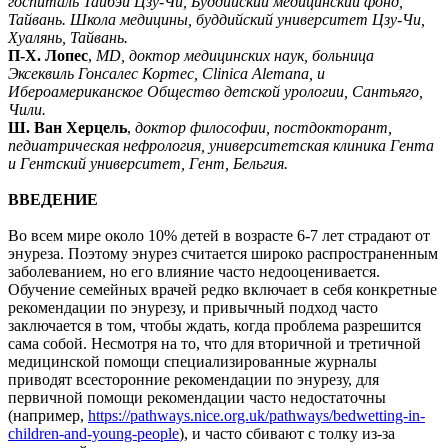
госпиталь Тайбэй Цзу-Чи, Буддийский медицинский фонд,
Тайвань. Школа медицины, буддийский университет Цзу-Чи,
Хуалянь, Тайвань.
П-Х. Лопес
,
MD, доктор медицинских наук, больница
Эксеквиль Гонсалес Кортес, Clinica Alemana, и
Ибероамериканское Общество детской урологии, Сантьяго,
Чили.
Ш. Ван Херцель
,
доктор философии, постдокторант,
педиатрическая нефрология, университетская клиника Гента
и Гентский университет, Гент, Бельгия.
ВВЕДЕНИЕ
Во всем мире около 10% детей в возрасте 6-7 лет страдают от
энуреза. Поэтому энурез считается широко распространенным
заболеванием, но его влияние часто недооценивается.
Обучение семейных врачей редко включает в себя конкретные
рекомендации по энурезу, и привычный подход часто
заключается в том, чтобы ждать, когда проблема разрешится
сама собой. Несмотря на то, что для вторичной и третичной
медицинской помощи специализированные журналы
приводят всесторонние рекомендации по энурезу, для
первичной помощи рекомендации часто недостаточны
(например,
https://pathways.nice
.org.uk/pathways/bedwetting-in-
children-and-young-people
), и часто сбивают с толку из-за