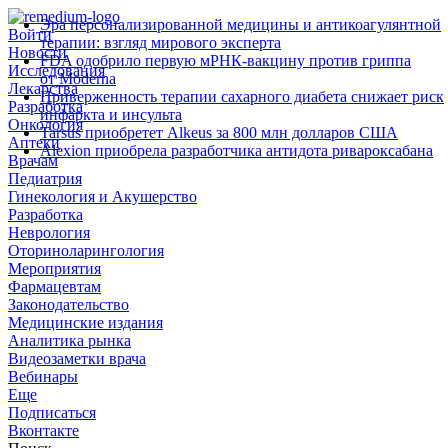
Эра персонализированной медицины и антикоагулянтной
Войти
терапии: взгляд мирового эксперта
Новости
FDA одобрило первую мРНК‑вакцину против гриппа
Исследования
от Moderna
Лекарства
Приверженность терапии сахарного диабета снижает риск
Разработка
инфаркта и инсульта
Онкология
Tarsus приобретет Alkeus за 800 млн долларов США
Аптеки
Alexion приобрела разработчика антидота ривароксабана
Врачам
Педиатрия
Гинекология и Акушерство
Разработка
Неврология
Оториноларингология
Мероприятия
Фармацевтам
Законодательство
Медицинские издания
Аналитика рынка
Видеозаметки врача
Вебинары
Еще
Подписаться
Вконтакте