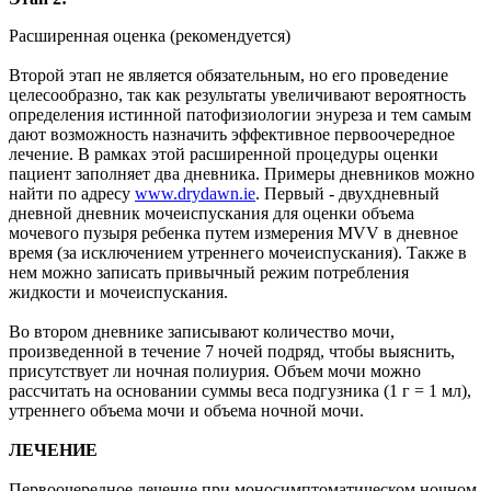
Расширенная оценка (рекомендуется)
Второй этап не является обязательным, но его проведение
целесообразно, так как результаты увеличивают вероятность
определения истинной патофизиологии энуреза и тем самым
дают возможность назначить эффективное первоочередное
лечение. В рамках этой расширенной процедуры оценки
пациент заполняет два дневника. Примеры дневников можно
найти по адресу
www.drydawn.ie
. Первый - двухдневный
дневной дневник мочеиспускания для оценки объема
мочевого пузыря ребенка путем измерения MVV в дневное
время (за исключением утреннего мочеиспускания). Также в
нем можно записать привычный режим потребления
жидкости и мочеиспускания.
Во втором дневнике записывают количество мочи,
произведенной в течение 7 ночей подряд, чтобы выяснить,
присутствует ли ночная полиурия. Объем мочи можно
рассчитать на основании суммы веса подгузника (1 г = 1 мл),
утреннего объема мочи и объема ночной мочи.
ЛЕЧЕНИЕ
Первоочередное лечение при моносимптоматическом ночном