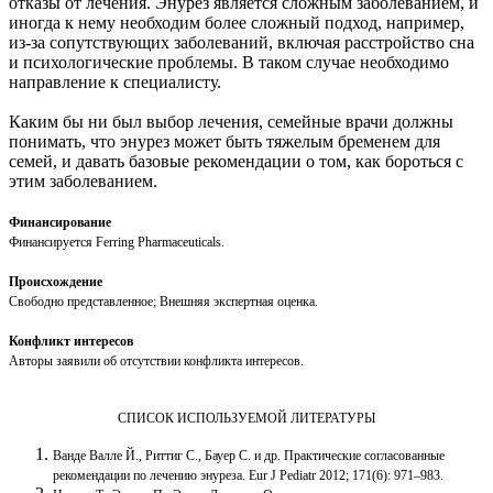
отказы от лечения. Энурез является сложным заболеванием, и
иногда к нему необходим более сложный подход, например,
из-за сопутствующих заболеваний, включая расстройство сна
и психологические проблемы. В таком случае необходимо
направление к специалисту.
Каким бы ни был выбор лечения, семейные врачи должны
понимать, что энурез может быть тяжелым бременем для
семей, и давать базовые рекомендации о том, как бороться с
этим заболеванием.
Финансирование
Финансируется Ferring Pharmaceuticals.
Происхождение
Свободно представленное; Внешняя экспертная оценка.
Конфликт интересов
Авторы заявили об отсутствии конфликта интересов.
СПИСОК ИСПОЛЬЗУЕМОЙ ЛИТЕРАТУРЫ
Ванде Валле Й., Риттиг С., Бауер С. и др. Практические согласованные
рекомендации по лечению энуреза. Eur J Pediatr 2012; 171(6): 971–983.