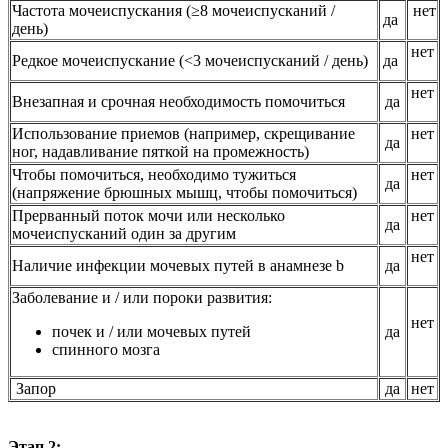
Частота мочеиспускания (≥8 мочеиспусканий /
нет
да
день)
нет
Редкое мочеиспускание (<3 мочеиспусканий / день)
да
нет
Внезапная и срочная необходимость помочиться
да
Использование приемов (например, скрещивание
нет
да
ног, надавливание пяткой на промежность)
Чтобы помочиться, необходимо тужиться
нет
да
(напряжение брюшных мышц, чтобы помочиться)
Прерванный поток мочи или несколько
нет
да
мочеиспусканий один за другим
нет
Наличие инфекции мочевых путей в анамнезе b
да
Заболевание и / или пороки развития:
нет
почек и / или мочевых путей
да
спинного мозга
Запор
да
нет
Этап 2: