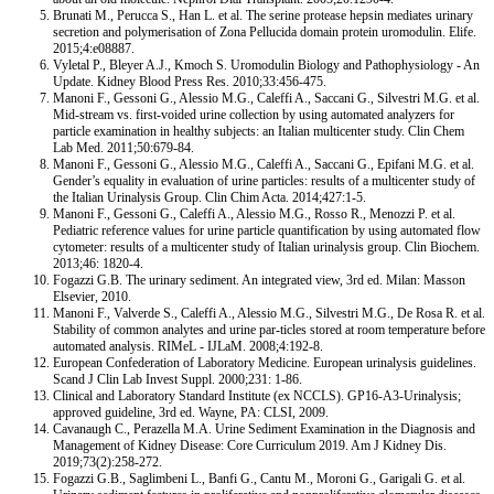
Brunati M., Perucca S., Han L. et al. The serine protease hepsin mediates urinary
secretion and polymerisation of Zona Pellucida domain protein uromodulin. Elife.
2015;4:e08887.
Vyletal P., Bleyer A.J., Kmoch S. Uromodulin Biology and Pathophysiology - An
Update. Kidney Blood Press Res. 2010;33:456-475.
Manoni F., Gessoni G., Alessio M.G., Caleffi A., Saccani G., Silvestri M.G. et al.
Mid-stream vs. first-voided urine collection by using automated analyzers for
particle examination in healthy subjects: an Italian multicenter study. Clin Chem
Lab Med. 2011;50:679-84.
Manoni F., Gessoni G., Alessio M.G., Caleffi A., Saccani G., Epifani M.G. et al.
Gender’s equality in evaluation of urine particles: results of a multicenter study of
the Italian Urinalysis Group. Clin Chim Acta. 2014;427:1-5.
Manoni F., Gessoni G., Caleffi A., Alessio M.G., Rosso R., Menozzi P. et al.
Pediatric reference values for urine particle quantification by using automated flow
cytometer: results of a multicenter study of Italian urinalysis group. Clin Biochem.
2013;46: 1820-4.
Fogazzi G.B. The urinary sediment. An integrated view, 3rd ed. Milan: Masson
Elsevier, 2010.
Manoni F., Valverde S., Caleffi A., Alessio M.G., Silvestri M.G., De Rosa R. et al.
Stability of common analytes and urine par-ticles stored at room temperature before
automated analysis. RIMeL - IJLaM. 2008;4:192-8.
European Confederation of Laboratory Medicine. European urinalysis guidelines.
Scand J Clin Lab Invest Suppl. 2000;231: 1-86.
Clinical and Laboratory Standard Institute (ex NCCLS). GP16-A3-Urinalysis;
approved guideline, 3rd ed. Wayne, PA: CLSI, 2009.
Cavanaugh C., Perazella M.A. Urine Sediment Examination in the Diagnosis and
Management of Kidney Disease: Core Curriculum 2019. Am J Kidney Dis.
2019;73(2):258-272.
Fogazzi G.B., Saglimbeni L., Banfi G., Cantu M., Moroni G., Garigali G. et al.