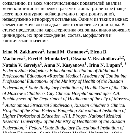
сожалению, из всех многочисленных показателей анализа
мочи клиницисты нередко трактуют лишь три-четыре (чаще
всего протеинурию, лейкоцитурию и эритроцитурию),
незаслуженно игнорируя остальные. Одним из таких важных
элементов мочевого осадка являются мочевые цилиндры. В
статье представлена характеристика основных видов мочевых
цилиндров, их происхождение, состав, морфология и
клиническое значение.
1
2
Irina N. Zakharova
, Ismail M. Osmanov
, Elena B.
3
1,2
Machneva
, Eteri B. Mumladze1, Oksana V. Brazhnikova
,
2
1
4
1
Natalia V. Gavelya
, Anna N. Kasyanova
, Irina N. Lupan
,
Federal State Budgetary Educational Institution of Additional
Professional Education «Russian Medical Academy of Continuing
Professional Education» of the Ministry of Health of the Russian
2
Federation,
State Budgetary Institution of Health Care of the City
of Moscow «Children’s City Clinical Hospital named after Z.A.
Bashlayeva» of the Department of Healthcare of the city of Moscow,
3
Autonomous Structural Subdivision, Russian Children’s Clinical
Hospital of the State Federal Budgeting Educational Institution of
Higher Professional Education «N.I. Pirogov National Medical
Research University» of the Ministry of Healthcare of the Russian
4
Federation,
Federal State Budgetary Educational Institution of