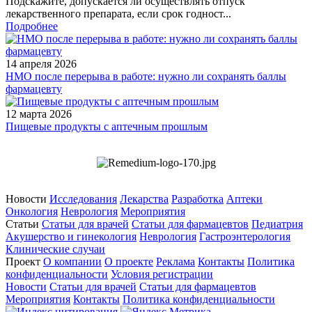
Подскажите, допускается ли осуществлять отпуск
лекарственного препарата, если срок годност...
Подробнее
14 апреля 2026
НМО после перерыва в работе: нужно ли сохранять баллы
фармацевту
12 марта 2026
Пищевые продукты с аптечным прошлым
Новости
Исследования
Лекарства
Разработка
Аптеки
Онкология
Неврология
Мероприятия
Статьи
Статьи для врачей
Статьи для фармацевтов
Педиатрия
Акушерство и гинекология
Неврология
Гастроэнтерология
Клинические случаи
Проект
О компании
О проекте
Реклама
Контакты
Политика
конфиденциальности
Условия регистрации
Новости
Статьи для врачей
Статьи для фармацевтов
Мероприятия
Контакты
Политика конфиденциальности