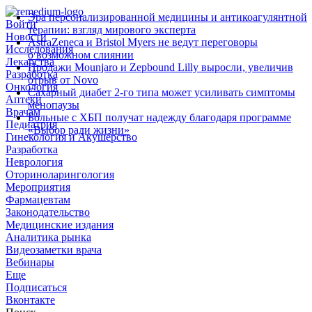
Эра персонализированной медицины и антикоагулянтной
Войти
терапии: взгляд мирового эксперта
Новости
AstraZeneca и Bristol Myers не ведут переговоры
Исследования
о возможном слиянии
Лекарства
Продажи Mounjaro и Zepbound Lilly выросли, увеличив
Разработка
отрыв от Novo
Онкология
Сахарный диабет 2‑го типа может усиливать симптомы
Аптеки
менопаузы
Врачам
Больные с ХБП получат надежду благодаря программе
Педиатрия
«Выбор ради жизни»
Гинекология и Акушерство
Разработка
Неврология
Оториноларингология
Мероприятия
Фармацевтам
Законодательство
Медицинские издания
Аналитика рынка
Видеозаметки врача
Вебинары
Еще
Подписаться
Вконтакте