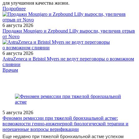
для улучшения качества жизни.
Подробнее
6 августа 2026
Продажи Mounjaro и Zepbound Lilly выросли, увеличив отрыв
от Novo
6 августа 2026
AstraZeneca и Bristol Myers не ведут переговоры о возможном
слиянии
/doctor/pediatrics/TSilindry_v_moche_chto_neobkhodimo_znat_pedia
Врачам
5 августа 2026
Феномен ремиссии при тяжелой бронхиальной астме:
возможности генно-инженерной биологической терапии и
нерешенные вопросы верификации
Еще недавно при тяжелой бронхиальной астме успехом