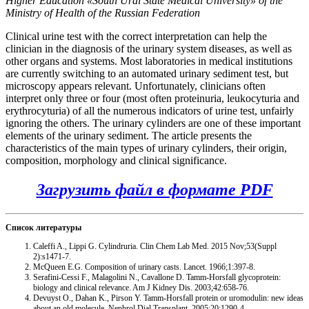
Higher Education «South Ural State Medical University» of the
Ministry of Health of the Russian Federation
Clinical urine test with the correct interpretation can help the
clinician in the diagnosis of the urinary system diseases, as well as
other organs and systems. Most laboratories in medical institutions
are currently switching to an automated urinary sediment test, but
microscopy appears relevant. Unfortunately, clinicians often
interpret only three or four (most often proteinuria, leukocyturia and
erythrocyturia) of all the numerous indicators of urine test, unfairly
ignoring the others. The urinary cylinders are one of these important
elements of the urinary sediment. The article presents the
characteristics of the main types of urinary cylinders, their origin,
composition, morphology and clinical significance.
Загрузить файл в формате PDF
Список литературы
Caleffi A., Lippi G. Cylindruria. Clin Chem Lab Med. 2015 Nov;53(Suppl
2):s1471-7.
McQueen E.G. Composition of urinary casts. Lancet. 1966;1:397-8.
Serafini-Cessi F., Malagolini N., Cavallone D. Tamm-Horsfall glycoprotein:
biology and clinical relevance. Am J Kidney Dis. 2003;42:658-76.
Devuyst O., Dahan K., Pirson Y. Tamm-Horsfall protein or uromodulin: new ideas
about an old molecule. Nephrol Dial Transplant. 2005;20:1290-4.