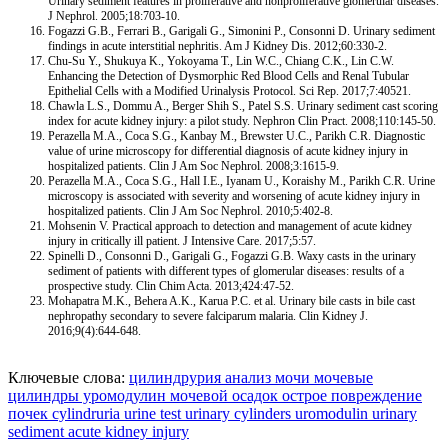
Urinary sediment features in proliferative and nonproliferative glomerular diseases.
J Nephrol. 2005;18:703-10.
Fogazzi G.B., Ferrari B., Garigali G., Simonini P., Consonni D. Urinary sediment
findings in acute interstitial nephritis. Am J Kidney Dis. 2012;60:330-2.
Chu-Su Y., Shukuya K., Yokoyama T., Lin W.C., Chiang C.K., Lin C.W.
Enhancing the Detection of Dysmorphic Red Blood Cells and Renal Tubular
Epithelial Cells with a Modified Urinalysis Protocol. Sci Rep. 2017;7:40521.
Chawla L.S., Dommu A., Berger Shih S., Patel S.S. Urinary sediment cast scoring
index for acute kidney injury: a pilot study. Nephron Clin Pract. 2008;110:145-50.
Perazella M.A., Coca S.G., Kanbay M., Brewster U.C., Parikh C.R. Diagnostic
value of urine microscopy for differential diagnosis of acute kidney injury in
hospitalized patients. Clin J Am Soc Nephrol. 2008;3:1615-9.
Perazella M.A., Coca S.G., Hall I.E., Iyanam U., Koraishy M., Parikh C.R. Urine
microscopy is associated with severity and worsening of acute kidney injury in
hospitalized patients. Clin J Am Soc Nephrol. 2010;5:402-8.
Mohsenin V. Practical approach to detection and management of acute kidney
injury in critically ill patient. J Intensive Care. 2017;5:57.
Spinelli D., Consonni D., Garigali G., Fogazzi G.B. Waxy casts in the urinary
sediment of patients with different types of glomerular diseases: results of a
prospective study. Clin Chim Acta. 2013;424:47-52.
Mohapatra M.K., Behera A.K., Karua P.C. et al. Urinary bile casts in bile cast
nephropathy secondary to severe falciparum malaria. Clin Kidney J.
2016;9(4):644-648.
Ключевые слова:
цилиндрурия
анализ мочи
мочевые
цилиндры
уромодулин
мочевой осадок
острое повреждение
почек
cylindruria
urine test
urinary cylinders
uromodulin
urinary
sediment
acute kidney injury