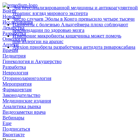
Эра персонализированной медицины и антикоагулянтной
Войти
терапии: взгляд мирового эксперта
Новости
Число случаев Эболы в Конго превысило четыре тысячи
Исследования
Пациенты с болезнью Альцгеймера плохо соблюдают
Лекарства
рекомендации по здоровью мозга
Разработка
Изменение микробиоты кишечника может помочь
Онкология
при аллергии на арахис
Аптеки
Alexion приобрела разработчика антидота ривароксабана
Врачам
Педиатрия
Гинекология и Акушерство
Разработка
Неврология
Оториноларингология
Мероприятия
Фармацевтам
Законодательство
Медицинские издания
Аналитика рынка
Видеозаметки врача
Вебинары
Еще
Подписаться
Вконтакте