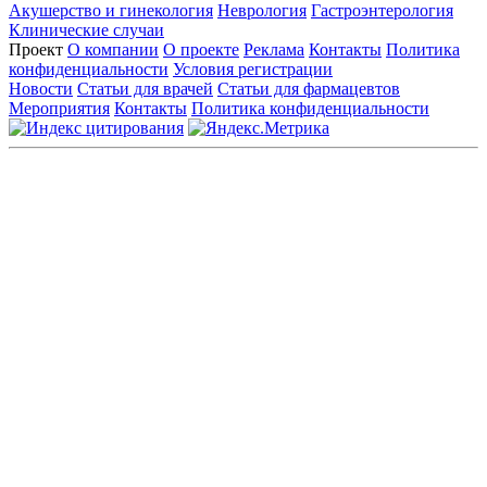
Акушерство и гинекология
Неврология
Гастроэнтерология
Клинические случаи
Проект
О компании
О проекте
Реклама
Контакты
Политика
конфиденциальности
Условия регистрации
Новости
Статьи для врачей
Статьи для фармацевтов
Мероприятия
Контакты
Политика конфиденциальности
Общество с ограниченной ответственностью «ГРУППА
РЕМЕДИУМ»
Адрес местонахождения: 105082, г. Москва, ул. Бакунинская, д.
71
ОГРН: 1067746819470 ИНН: 7701669956
Контактные данные: Телефон:
+7 (495) 780-34-25
|
Электронная почта:
reklama@remedium.ru
На сайте используются изображения по лицензии
Shutterstock/FOTODOM, соблюдаются авторские права.
Вся информация, размещенная на веб-сайте, предназначена
исключительно для работников здравоохранения. Информация
о препаратах, отпускаемых по рецепту, предназначена только