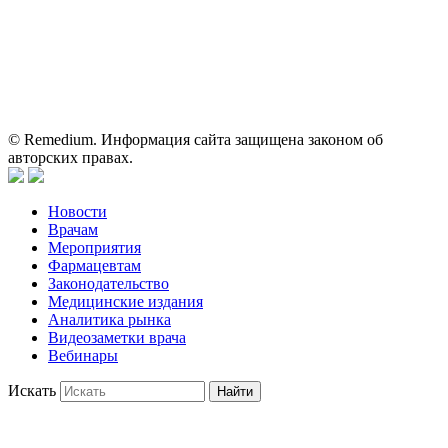
для медицинских и фармацевтических специалистов.
Информация, содержащаяся на сайте, не должна использоваться
пациентами для принятия самостоятельного решения о
применении представленных лекарственных препаратов и не
может служить заменой очной консультации врача.
© Remedium. Информация сайта защищена законом об
авторских правах.
Новости
Врачам
Мероприятия
Фармацевтам
Законодательство
Медицинские издания
Аналитика рынка
Видеозаметки врача
Вебинары
Искать
Найти