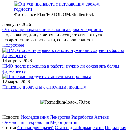
Фото: Juice Flair/FOTODOM/Shutterstoсk
3 августа 2026
Отпуск препарата с истекающим сроком годности
Подскажите, допускается ли осуществлять отпуск
лекарственного препарата, если срок годност...
Подробнее
14 апреля 2026
НМО после перерыва в работе: нужно ли сохранять баллы
фармацевту
12 марта 2026
Пищевые продукты с аптечным прошлым
Новости
Исследования
Лекарства
Разработка
Аптеки
Онкология
Неврология
Мероприятия
Статьи
Статьи для врачей
Статьи для фармацевтов
Педиатрия