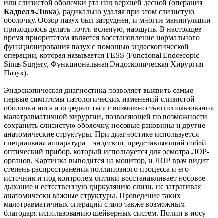
или слизистой оболочки рта над верхней десной (операция
Кадвелл-Люка
), радикально удаляя при этом слизистую
оболочку. Обзор пазух был затруднен, и многие манипуляции
приходилось делать почти вслепую, наощупь. В настоящее
время приоритетом является восстановление нормального
функционирования пазух с помощью эндоскопической
операции, которая называется FESS (Functional Endoscopic
Sinus Surgery, Функциональная Эндоскопическая Хирургия
Пазух).
Эндоскопическая диагностика позволяет выявить самые
первые симптомы патологических изменений слизистой
оболочки носа и определиться с возможностью использования
малотравматичной хирургии, позволяющей по возможности
сохранить слизистую оболочку, носовые раковины и другие
анатомические структуры. При диагностике используется
специальная аппаратура – эндоскоп, представляющий собой
оптический прибор, который используется для осмотра ЛОР-
органов. Картинка выводится на монитор, и ЛОР врач видит
степень распространения поллипозного процесса и его
источник и под контролем оптики восстанавливает носовое
дыхание и естественную циркуляцию слизи, не затрагивая
анатомически важные структуры. Проведение таких
малотравматичных операций стало также возможным
благодаря использованию шейверных систем. Полип в носу