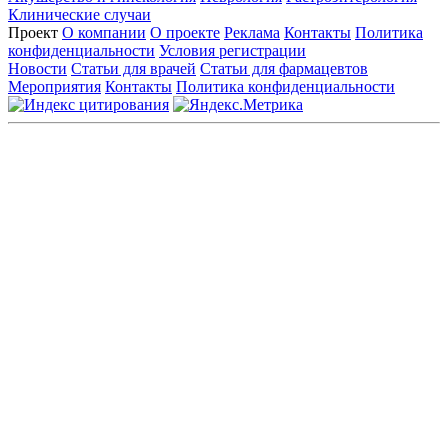
Клинические случаи
Проект
О компании
О проекте
Реклама
Контакты
Политика
конфиденциальности
Условия регистрации
Новости
Статьи для врачей
Статьи для фармацевтов
Мероприятия
Контакты
Политика конфиденциальности
Общество с ограниченной ответственностью «ГРУППА
РЕМЕДИУМ»
Адрес местонахождения: 105082, г. Москва, ул. Бакунинская, д.
71
ОГРН: 1067746819470 ИНН: 7701669956
Контактные данные: Телефон:
+7 (495) 780-34-25
|
Электронная почта:
reklama@remedium.ru
На сайте используются изображения по лицензии
Shutterstock/FOTODOM, соблюдаются авторские права.
Вся информация, размещенная на веб-сайте, предназначена
исключительно для работников здравоохранения. Информация
о препаратах, отпускаемых по рецепту, предназначена только