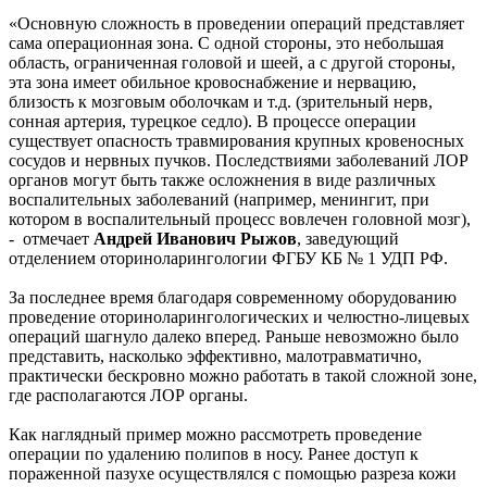
«Основную сложность в проведении операций представляет
сама операционная зона. С одной стороны, это небольшая
область, ограниченная головой и шеей, а с другой стороны,
эта зона имеет обильное кровоснабжение и нервацию,
близость к мозговым оболочкам и т.д. (зрительный нерв,
сонная артерия, турецкое седло). В процессе операции
существует опасность травмирования крупных кровеносных
сосудов и нервных пучков. Последствиями заболеваний ЛОР
органов могут быть также осложнения в виде различных
воспалительных заболеваний (например, менингит, при
котором в воспалительный процесс вовлечен головной мозг),
- отмечает
Андрей Иванович Рыжов
, заведующий
отделением оториноларингологии ФГБУ КБ № 1 УДП РФ.
За последнее время благодаря современному оборудованию
проведение оториноларингологических и челюстно-лицевых
операций шагнуло далеко вперед. Раньше невозможно было
представить, насколько эффективно, малотравматично,
практически бескровно можно работать в такой сложной зоне,
где располагаются ЛОР органы.
Как наглядный пример можно рассмотреть проведение
операции по удалению полипов в носу. Ранее доступ к
пораженной пазухе осуществлялся с помощью разреза кожи