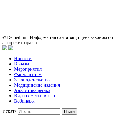
для медицинских и фармацевтических специалистов.
Информация, содержащаяся на сайте, не должна использоваться
пациентами для принятия самостоятельного решения о
применении представленных лекарственных препаратов и не
может служить заменой очной консультации врача.
© Remedium. Информация сайта защищена законом об
авторских правах.
Новости
Врачам
Мероприятия
Фармацевтам
Законодательство
Медицинские издания
Аналитика рынка
Видеозаметки врача
Вебинары
Искать
Найти