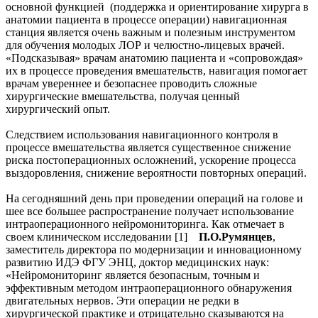
основной функцией (поддержка и ориентирование хирурга в
анатомии пациента в процессе операции) навигационная
станция является очень важным и полезным инструментом
для обучения молодых ЛОР и челюстно-лицевых врачей.
«Подсказывая» врачам анатомию пациента и «сопровождая»
их в процессе проведения вмешательств, навигация помогает
врачам увереннее и безопаснее проводить сложные
хирургические вмешательства, получая ценный
хирургический опыт.
Следствием использования навигационного контроля в
процессе вмешательства является существенное снижение
риска постоперационных осложнений, ускорение процесса
выздоровления, снижение вероятности повторных операций.
На сегодняшний день при проведении операций на голове и
шее все большее распространение получает использование
интраоперационного нейромониторинга. Как отмечает в
своем клиническом исследовании
[1]
П.О.Румянцев
,
заместитель директора по модернизации и инновационному
развитию ИДЭ ФГУ ЭНЦ, доктор медицинских наук:
«Нейромониторинг является безопасным, точным и
эффективным методом интраоперационного обнаружения
двигательных нервов. Эти операции не редки в
хирургической практике и отрицательно сказываются на