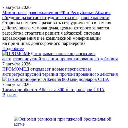
7 августа 2026
Министры здравоохранения РФ и Республики Абхазия
обсудили развитие сотрудничества в здравоохранении
Стороны намерены развивать сотрудничество в рамках
действующего меморандума, целью которого является
разработка стратегии развития абхазской системы
здравоохранения и ее комплексной модернизации
на принципах долгосрочного партнерства.
Подробнее
7 августа 2026
ПРОМОМЕД открывает новые перспективы
антиретровирусной терапии пролонгированного действия
7 августа 2026
Tarsus приобретет Alkeus за 800 млн долларов США
/doctor/otorhinolar/ispolzovanie-sovremennykh-tekhnologiy-v-
Врачам
khirurgicheskom-lechenii-lor-zabolevaniy/