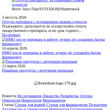
Фото: Juice Flair/FOTODOM/Shutterstoсk
3 августа 2026
Отпуск препарата с истекающим сроком годности
Подскажите, допускается ли осуществлять отпуск
лекарственного препарата, если срок годност...
Подробнее
14 апреля 2026
НМО после перерыва в работе: нужно ли сохранять баллы
фармацевту
12 марта 2026
Пищевые продукты с аптечным прошлым
Новости
Исследования
Лекарства
Разработка
Аптеки
Онкология
Неврология
Мероприятия
Статьи
Статьи для врачей
Статьи для фармацевтов
Педиатрия
Акушерство и гинекология
Неврология
Гастроэнтерология