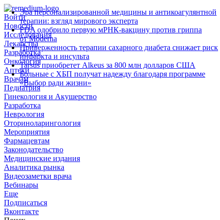
Эра персонализированной медицины и антикоагулянтной
Войти
терапии: взгляд мирового эксперта
Новости
FDA одобрило первую мРНК‑вакцину против гриппа
Исследования
от Moderna
Лекарства
Приверженность терапии сахарного диабета снижает риск
Разработка
инфаркта и инсульта
Онкология
Tarsus приобретет Alkeus за 800 млн долларов США
Аптеки
Больные с ХБП получат надежду благодаря программе
Врачам
«Выбор ради жизни»
Педиатрия
Гинекология и Акушерство
Разработка
Неврология
Оториноларингология
Мероприятия
Фармацевтам
Законодательство
Медицинские издания
Аналитика рынка
Видеозаметки врача
Вебинары
Еще
Подписаться
Вконтакте