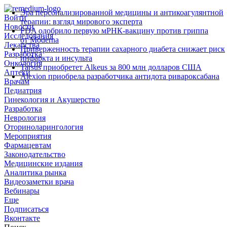
Эра персонализированной медицины и антикоагулянтной
Войти
терапии: взгляд мирового эксперта
Новости
FDA одобрило первую мРНК‑вакцину против гриппа
Исследования
от Moderna
Лекарства
Приверженность терапии сахарного диабета снижает риск
Разработка
инфаркта и инсульта
Онкология
Tarsus приобретет Alkeus за 800 млн долларов США
Аптеки
Alexion приобрела разработчика антидота ривароксабана
Врачам
Педиатрия
Гинекология и Акушерство
Разработка
Неврология
Оториноларингология
Мероприятия
Фармацевтам
Законодательство
Медицинские издания
Аналитика рынка
Видеозаметки врача
Вебинары
Еще
Подписаться
Вконтакте