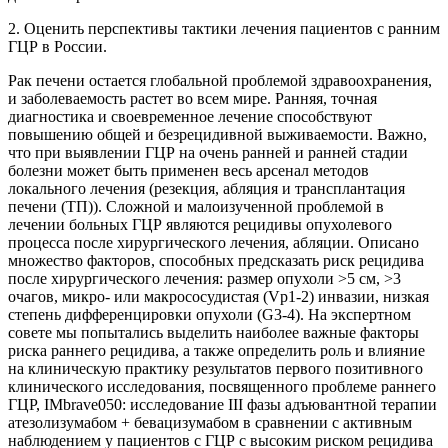
2. Оценить перспективы тактики лечения пациентов с ранним
ГЦР в России.
Рак печени остается глобальной проблемой здравоохранения,
и заболеваемость растет во всем мире. Ранняя, точная
диагностика и своевременное лечение способствуют
повышению общей и безрецидивной выживаемости. Важно,
что при выявлении ГЦР на очень ранней и ранней стадии
болезни может быть применен весь арсенал методов
локального лечения (резекция, абляция и трансплантация
печени (ТП)). Сложной и малоизученной проблемой в
лечении больных ГЦР являются рецидивы опухолевого
процесса после хирургического лечения, абляции. Описано
множество факторов, способных предсказать риск рецидива
после хирургического лечения: размер опухоли >5 см, >3
очагов, микро- или макрососудистая (Vp1-2) инвазии, низкая
степень дифференцировки опухоли (G3-4). На экспертном
совете мы попытались выделить наиболее важные факторы
риска раннего рецидива, а также определить роль и влияние
на клиническую практику результатов первого позитивного
клинического исследования, посвященного проблеме раннего
ГЦР, IMbrave050: исследование III фазы адъювантной терапии
атезолизумабом + бевацизумабом в сравнении с активным
наблюдением у пациентов с ГЦР с высоким риском рецидива