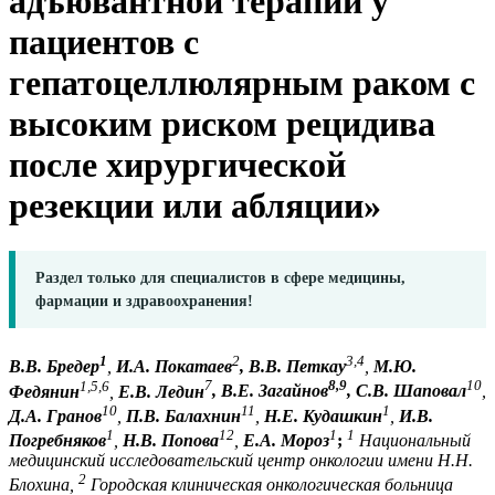
адъювантной терапии у
пациентов с
гепатоцеллюлярным раком с
высоким риском рецидива
после хирургической
резекции или абляции»
Раздел только для специалистов в сфере медицины,
фармации и здравоохранения!
1
2
3,4
В.В. Бредер
,
И.А. Покатаев
, В.В. Петкау
,
М.Ю.
1,5,6
7
8,9
10
Федянин
,
Е.В. Ледин
, В.Е. Загайнов
, С.В. Шаповал
,
10
11
1
Д.А. Гранов
,
П.В. Балахнин
,
Н.Е. Кудашкин
,
И.В.
1
12
1
1
Погребняков
,
Н.В. Попова
,
Е.А. Мороз
;
Национальный
медицинский исследовательский центр онкологии имени Н.Н.
2
Блохина,
Городская клиническая онкологическая больница