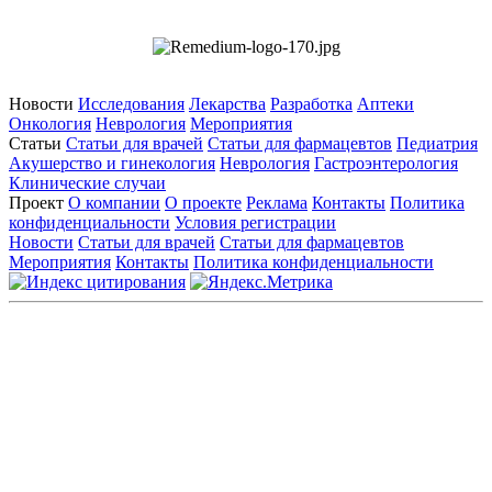
Новости
Исследования
Лекарства
Разработка
Аптеки
Онкология
Неврология
Мероприятия
Статьи
Статьи для врачей
Статьи для фармацевтов
Педиатрия
Акушерство и гинекология
Неврология
Гастроэнтерология
Клинические случаи
Проект
О компании
О проекте
Реклама
Контакты
Политика
конфиденциальности
Условия регистрации
Новости
Статьи для врачей
Статьи для фармацевтов
Мероприятия
Контакты
Политика конфиденциальности
Общество с ограниченной ответственностью «ГРУППА
РЕМЕДИУМ»
Адрес местонахождения: 105082, г. Москва, ул. Бакунинская, д.
71
ОГРН: 1067746819470 ИНН: 7701669956
Контактные данные: Телефон:
+7 (495) 780-34-25
|
Электронная почта:
reklama@remedium.ru