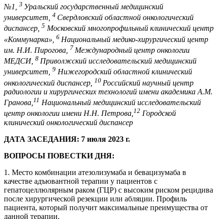
3
№1,
Уральский государственный медицинский
4
университет,
Свердловский областной онкологический
5
диспансер,
Московский многопрофильный клинический центр
6
«Коммунарка»,
Национальный медико-хирургический центр
7
им. Н.И. Пирогова,
Международный центр онкологии
8
МЕДСИ,
Приволжский исследовательский медицинский
9
университет,
Нижегородский областной клинический
10
онкологический диспансер,
Российский научный центр
радиологии и хирургических технологий имени академика А.М.
11
Гранова,
Национальный медицинский исследовательский
12
центр онкологии имени Н.Н. Петрова,
Городской
клинический онкологический диспансер
ДАТА ЗАСЕДАНИЯ: 7 июля 2023 г.
ВОПРОСЫ ПОВЕСТКИ ДНЯ:
1. Место комбинации атезолизумаба и бевацизумаба в
качестве адъювантной терапии у пациентов с
гепатоцеллюлярным раком (ГЦР) с высоким риском рецидива
после хирургической резекции или абляции. Профиль
пациента, который получит максимальные преимущества от
данной терапии.