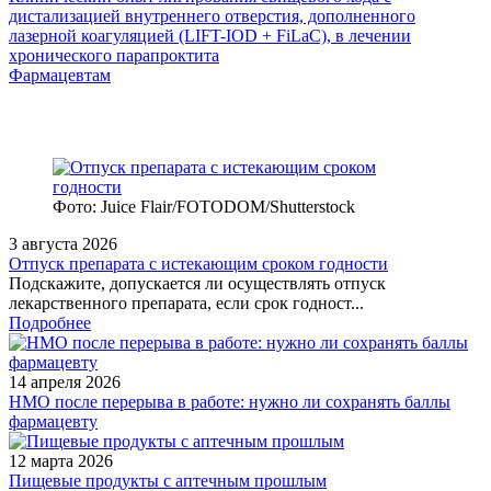
дистализацией внутреннего отверстия, дополненного
лазерной коагуляцией (LIFT-IOD + FiLaC), в лечении
хронического парапроктита
Фармацевтам
Фото: Juice Flair/FOTODOM/Shutterstoсk
3 августа 2026
Отпуск препарата с истекающим сроком годности
Подскажите, допускается ли осуществлять отпуск
лекарственного препарата, если срок годност...
Подробнее
14 апреля 2026
НМО после перерыва в работе: нужно ли сохранять баллы
фармацевту
12 марта 2026
Пищевые продукты с аптечным прошлым