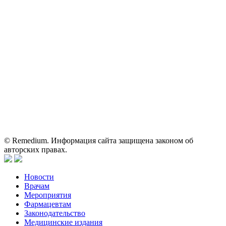
На сайте используются изображения по лицензии
Shutterstock/FOTODOM, соблюдаются авторские права.
Вся информация, размещенная на веб-сайте, предназначена
исключительно для работников здравоохранения. Информация
о препаратах, отпускаемых по рецепту, предназначена только
для медицинских и фармацевтических специалистов.
Информация, содержащаяся на сайте, не должна использоваться
пациентами для принятия самостоятельного решения о
применении представленных лекарственных препаратов и не
может служить заменой очной консультации врача.
© Remedium. Информация сайта защищена законом об
авторских правах.
Новости
Врачам
Мероприятия
Фармацевтам
Законодательство
Медицинские издания