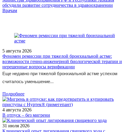
обсудили развитие сотрудничества в здравоохранении
/doctor/oncology/rezolyutsiya-konsultatsionnogo-soveta-na-temu-
Врачам
mesto-kombinatsii-atezolizumaba-i-bevatsizumaba-v-kach/
5 августа 2026
Феномен ремиссии при тяжелой бронхиальной астме:
возможности генно-инженерной биологической терапии и
нерешенные вопросы верификации
Еще недавно при тяжелой бронхиальной астме успехом
считалось уменьшение...
Подробнее
4 августа 2026
В отпуск – без мигрени
31 июля 2026
Клинический опыт лигирования свищевого хода с