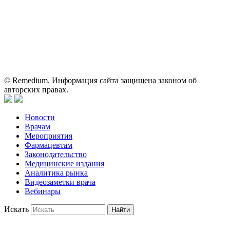
о препаратах, отпускаемых по рецепту, предназначена только
для медицинских и фармацевтических специалистов.
Информация, содержащаяся на сайте, не должна использоваться
пациентами для принятия самостоятельного решения о
применении представленных лекарственных препаратов и не
может служить заменой очной консультации врача.
© Remedium. Информация сайта защищена законом об
авторских правах.
Новости
Врачам
Мероприятия
Фармацевтам
Законодательство
Медицинские издания
Аналитика рынка
Видеозаметки врача
Вебинары
Искать
Найти