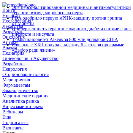
Эра персонализированной медицины и антикоагулянтной
Войти
терапии: взгляд мирового эксперта
Новости
FDA одобрило первую мРНК‑вакцину против гриппа
Исследования
от Moderna
Лекарства
Приверженность терапии сахарного диабета снижает риск
Разработка
инфаркта и инсульта
Онкология
Tarsus приобретет Alkeus за 800 млн долларов США
Аптеки
Больные с ХБП получат надежду благодаря программе
Врачам
«Выбор ради жизни»
Педиатрия
Гинекология и Акушерство
Разработка
Неврология
Оториноларингология
Мероприятия
Фармацевтам
Законодательство
Медицинские издания
Аналитика рынка
Видеозаметки врача
Вебинары
Еще
Подписаться
Вконтакте