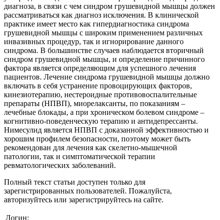
диагноза, в связи с чем синдром грушевидной мышцы должен
рассматриваться как диагноз исключения. В клинической
практике имеет место как гипердиагностика синдрома
грушевидной мышцы с широким применением различных
инвазивных процедур, так и игнорирование данного
синдрома. В большинстве случаев наблюдается вторичный
синдром грушевидной мышцы, и определение причинного
фактора является определяющим для успешного лечения
пациентов. Лечение синдрома грушевидной мышцы должно
включать в себя устранение провоцирующих факторов,
кинезиотерапию, нестероидные противовоспалительные
препараты (НПВП), миорелаксанты, по показаниям –
лечебные блокады, а при хроническом болевом синдроме –
когнитивно-поведенческую терапию и антидепрессанты.
Нимесулид является НПВП с доказанной эффективностью и
хорошим профилем безопасности, поэтому может быть
рекомендован для лечения как скелетно-мышечной
патологии, так и симптоматической терапии
ревматологических заболеваний.
Полный текст статьи доступен только для
зарегистрированных пользователей. Пожалуйста,
авторизуйтесь или зарегистрируйтесь на сайте.
Логин: