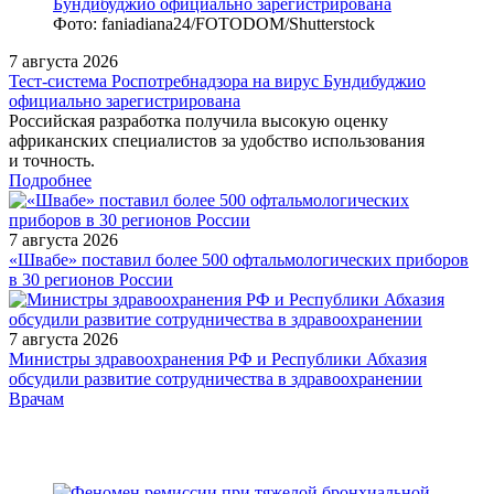
Фото: faniadiana24/FOTODOM/Shutterstock
7 августа 2026
Тест‑система Роспотребнадзора на вирус Бундибуджио
официально зарегистрирована
Российская разработка получила высокую оценку
африканских специалистов за удобство использования
и точность.
Подробнее
7 августа 2026
«Швабе» поставил более 500 офтальмологических приборов
в 30 регионов России
7 августа 2026
Министры здравоохранения РФ и Республики Абхазия
обсудили развитие сотрудничества в здравоохранении
/doctor/neurology/sindrom-grushevidnoy-myshtsy-mify-i-realnost/
Врачам