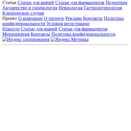
Статьи
Статьи для врачей
Статьи для фармацевтов
Педиатрия
Акушерство и гинекология
Неврология
Гастроэнтерология
Клинические случаи
Проект
О компании
О проекте
Реклама
Контакты
Политика
конфиденциальности
Условия регистрации
Новости
Статьи для врачей
Статьи для фармацевтов
Мероприятия
Контакты
Политика конфиденциальности
Общество с ограниченной ответственностью «ГРУППА
РЕМЕДИУМ»
Адрес местонахождения: 105082, г. Москва, ул. Бакунинская, д.
71
ОГРН: 1067746819470 ИНН: 7701669956
Контактные данные: Телефон:
+7 (495) 780-34-25
|
Электронная почта:
reklama@remedium.ru
На сайте используются изображения по лицензии
Shutterstock/FOTODOM, соблюдаются авторские права.
Вся информация, размещенная на веб-сайте, предназначена
исключительно для работников здравоохранения. Информация