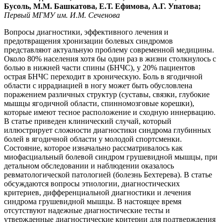
Бусоль, М.М. Башкатова, Е.Т. Ефимова, А.Г. Упатова;
Первый МГМУ им. И.М. Сеченова
Вопросы диагностики, эффективного лечения и
предотвращения хронизации болевых синдромов
представляют актуальную проблему современной медицины.
Около 80% населения хотя бы один раз в жизни столкнулось с
болью в нижней части спины (БНЧС), у 20% пациентов
острая БНЧС переходит в хроническую. Боль в ягодичной
области с иррадиацией в ногу может быть обусловлена
поражением различных структур (суставы, связки, глубокие
мышцы ягодичной области, спинномозговые корешки),
которые имеют тесное расположение и сходную иннервацию.
В статье приведен клинический случай, который
иллюстрирует сложности диагностики синдрома глубинных
болей в ягодичной области у молодой спортсменки.
Состояние, которое изначально рассматривалось как
миофасциальный болевой синдром грушевидной мышцы, при
детальном обследовании и наблюдении оказалось
ревматологической патологией (болезнь Бехтерева). В статье
обсуждаются вопросы этиологии, диагностических
критериев, дифференциальной диагностики и лечения
синдрома грушевидной мышцы. В настоящее время
отсутствуют надежные диагностические тесты и
утвержденные диагностические критерии для подтверждения