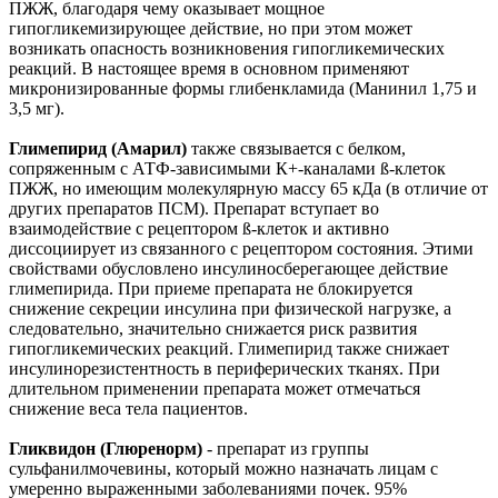
ПЖЖ, благодаря чему оказывает мощное
гипогликемизирующее действие, но при этом может
возникать опасность возникновения гипогликемических
реакций. В настоящее время в основном применяют
микронизированные формы глибенкламида (Манинил 1,75 и
3,5 мг).
Глимепирид (Амарил)
также связывается с белком,
сопряженным с АТФ-зависимыми К+-каналами
ß
-клеток
ПЖЖ, но имеющим молекулярную массу 65 кДа (в отличие от
других препаратов ПСМ). Препарат вступает во
взаимодействие с рецептором
ß
-клеток и активно
диссоциирует из связанного с рецептором состояния. Этими
свойствами обусловлено инсулиносберегающее действие
глимепирида. При приеме препарата не блокируется
снижение секреции инсулина при физической нагрузке, а
следовательно, значительно снижается риск развития
гипогликемических реакций. Глимепирид также снижает
инсулинорезистентность в периферических тканях. При
длительном применении препарата может отмечаться
снижение веса тела пациентов.
Гликвидон (Глюренорм)
- препарат из группы
сульфанилмочевины, который можно назначать лицам с
умеренно выраженными заболеваниями почек. 95%