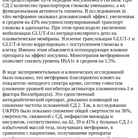
СД 2 количество транспортеров глюкозы уменьшено, а их
функциональная активность снижена. В исследованиях in
vitro метформин оказывал дозозависимый эффект, увеличивая
в среднем на 43% инсулиностимулированный транспорт
глюкозы в адипоциты. При этом происходило увеличение
мобилизации GLUT-4 из интрацеллюлярного депо на
плазматические мембраны. Усиление транслокации GLUT-1 и
GLUT-4 тесно коррелировало с поступлением глюкозы в
клетку. Именно этим объясняется потенцирующее влияние
препарата на эффект инсулина. Монотерапия метформином
позволяет снизить уровень HbA1c в среднем на 1,5%.
В ходе экспериментальных и клинических исследований
было показано, что метформин благоприятно влияет на
показатели липидного спектра крови, систему гемостаза
(снижение уровней ингибитора активатора плазминогена-1 и
фактора Виллебрандта). Это единственный
антидиабетический препарат, доказанно влияющий на
снижение частоты осложнений СД 2. Так, в исследовании
UKPDS было показано снижение общей смертности на 36%,
смертности, связанной с СД, инфарктом миокарда и
инсультом, соответственно, на 42, 39 и 41% у больных СД 2 с
избыточной массой тела, получавших метформин, в
сравнении с пациентами, получавшими препараты