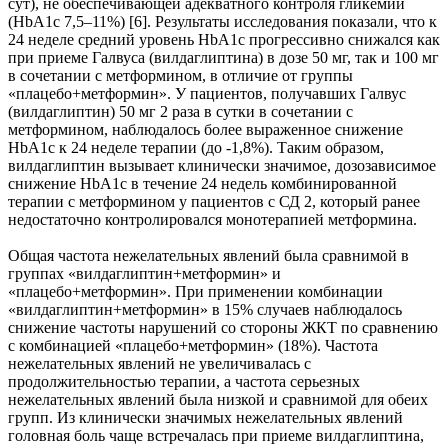
сут), не обеспечивающей адекватного контроля гликемии
(HbA1c 7,5–11%) [6]. Результаты исследования показали, что к
24 неделе средний уровень HbA1c прогрессивно снижался как
при приеме Галвуса (вилдаглиптина) в дозе 50 мг, так и 100 мг
в сочетании с метформином, в отличие от группы
«плацебо+метформин». У пациентов, получавших Галвус
(вилдаглиптин) 50 мг 2 раза в сутки в сочетании с
метформином, наблюдалось более выраженное снижение
HbA1c к 24 неделе терапии (до -1,8%). Таким образом,
вилдаглиптин вызывает клинически значимое, дозозависимое
снижение HbA1c в течение 24 недель комбинированной
терапии с метформином у пациентов с СД 2, который ранее
недостаточно контролировался монотерапией метформина.
Общая частота нежелательных явлений была сравнимой в
группах «вилдаглиптин+метформин» и
«плацебо+метформин». При применении комбинации
«вилдаглиптин+метформин» в 15% случаев наблюдалось
снижение частоты нарушений со стороны ЖКТ по сравнению
с комбинацией «плацебо+метформин» (18%). Частота
нежелательных явлений не увеличивалась с
продолжительностью терапии, а частота серьезных
нежелательных явлений была низкой и сравнимой для обеих
групп. Из клинически значимых нежелательных явлений
головная боль чаще встречалась при приеме вилдаглиптина,