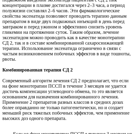
концентрации в плазме достигался через 2–3 часа, а период
полужизни составлял 2–6 часов. Эти фармакологические
свойства эксенатида позволяют проводить терапию данным
препаратом в виде двух подкожных инъекций в день перед
завтраком и перед ужином и эффективно снизить уровень
гликемии на протяжении суток. Таким образом, лечение
эксенатидом можно проводить как в качестве монотерапии
СД 2, так и в составе комбинированной сахароснижающей
терапии. Использование эксенатида ограничено в связи с
частым возникновением побочных эффектов в виде тошноты,
рвоты.
Комбинированная терапия СД 2
Современный алгоритм лечения СД 2 предполагает, что если
на фоне монотерапии ПССП в течение 3 месяцев не удается
достичь компенсации углеводного обмена, то это является
основанием для назначения комбинированного лечения.
Применение 2 препаратов разных классов в средних дозах
более оправданно не только патогенетически, но и создает
меньший риск тяжелых побочных эффектов, чем применение
высоких доз одного препарата.
Если на фоне монотерапии ПССП в течение 3 месяцев не