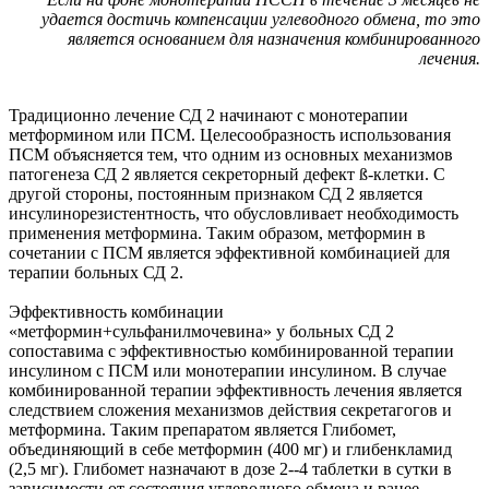
удается достичь компенсации углеводного обмена, то это
является основанием для назначения комбинированного
лечения.
Традиционно лечение СД 2 начинают с монотерапии
метформином или ПСМ. Целесообразность использования
ПСМ объясняется тем, что одним из основных механизмов
патогенеза СД 2 является секреторный дефект
ß
-клетки. С
другой стороны, постоянным признаком СД 2 является
инсулинорезистентность, что обусловливает необходимость
применения метформина. Таким образом, метформин в
сочетании с ПСМ является эффективной комбинацией для
терапии больных СД 2.
Эффективность комбинации
«метформин+сульфанилмочевина» у больных СД 2
сопоставима с эффективностью комбинированной терапии
инсулином с ПСМ или монотерапии инсулином. В случае
комбинированной терапии эффективность лечения является
следствием сложения механизмов действия секретагогов и
метформина. Таким препаратом является Глибомет,
объединяющий в себе метформин (400 мг) и глибенкламид
(2,5 мг). Глибомет назначают в дозе 2--4 таблетки в сутки в
зависимости от состояния углеводного обмена и ранее