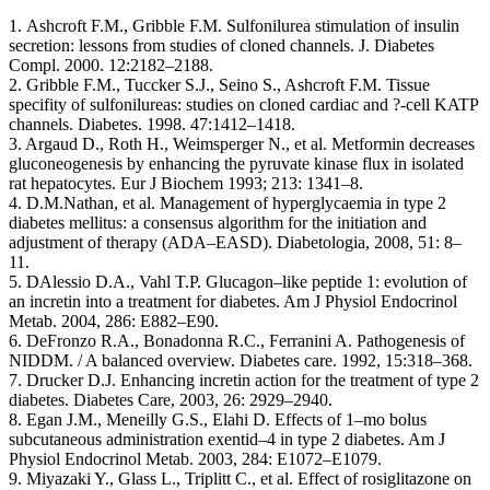
1. Ashcroft F.M., Gribble F.M. Sulfonilurea stimulation of insulin
secretion: lessons from studies of cloned channels. J. Diabetes
Compl. 2000. 12:2182–2188.
2. Gribble F.M., Tuccker S.J., Seino S., Ashcroft F.M. Tissue
specifity of sulfonilureas: studies on cloned cardiac and ?-cell KATP
channels. Diabetes. 1998. 47:1412–1418.
3. Argaud D., Roth H., Weimsperger N., et al. Metformin decreases
gluconeogenesis by enhancing the pyruvate kinase flux in isolated
rat hepatocytes. Eur J Biochem 1993; 213: 1341–8.
4. D.M.Nathan, et al. Management of hyperglycaemia in type 2
diabetes mellitus: a consensus algorithm for the initiation and
adjustment of therapy (ADA–EASD). Diabetologia, 2008, 51: 8–
11.
5. DAlessio D.A., Vahl T.P. Glucagon–like peptide 1: evolution of
an incretin into a treatment for diabetes. Am J Physiol Endocrinol
Metab. 2004, 286: E882–E90.
6. DeFronzo R.A., Bonadonna R.C., Ferranini A. Pathogenesis of
NIDDM. / A balanced overview. Diabetes care. 1992, 15:318–368.
7. Drucker D.J. Enhancing incretin action for the treatment of type 2
diabetes. Diabetes Care, 2003, 26: 2929–2940.
8. Egan J.M., Meneilly G.S., Elahi D. Effects of 1–mo bolus
subcutaneous administration exentid–4 in type 2 diabetes. Am J
Physiol Endocrinol Metab. 2003, 284: E1072–E1079.
9. Miyazaki Y., Glass L., Triplitt C., et al. Effect of rosiglitazone on