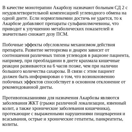
В качестве монотерапии Акарбозу назначают больным СД 2 с
неудовлетворительной компенсацией углеводного обмена на
одной диете. Если нормогликемии достичь не удается, то к
Акарбозе добавляют препараты сульфанилмочевины, что
приводит к улучшению метаболических показателей и
значительно снижает дозу ПСМ.
Побочные эффекты обусловлены механизмом действия
препарата. Развитие метеоризма и диареи зависит от
соотношения различных типов углеводов в рационе пациента,
например, при преобладании в диете крахмала кишечные
реакции развиваются на 6 часов позже, чем при наличии
большого количества сахарозы. В связи с этим пациент
должен быть информирован о том, что возникновению
побочных эффектов способствует в основном отклонение от
рекомендованной диеты.
Противопоказаниями для назначения Акарбозы являются
заболевания ЖКТ (грыжи различной локализации, язвенный
колит, а также хронические заболевания кишечника),
протекающие с выраженными нарушениями пищеварения и
всасывания, острые и хронические гепатиты, панкреатиты,
колиты.