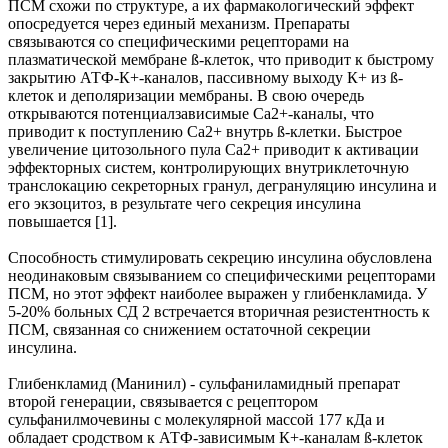
ПСМ схожи по структуре, а их фармакологический эффект
опосредуется через единый механизм. Препараты
связываются со специфическими рецепторами на
плазматической мембране
ß
-клеток, что приводит к быстрому
закрытию АТФ-К+-каналов, пассивному выходу К+ из
ß
-
клеток и деполяризации мембраны. В свою очередь
открываются потенциалзависимые Са2+-каналы, что
приводит к поступлению Са2+ внутрь
ß
-клетки. Быстрое
увеличение цитозольного пула Са2+ приводит к активации
эффекторных систем, контролирующих внутриклеточную
транслокацию секреторных гранул, дегрануляцию инсулина и
его экзоцитоз, в результате чего секреция инсулина
повышается [1].
Способность стимулировать секрецию инсулина обусловлена
неодинаковым связыванием со специфическими рецепторами
ПСМ, но этот эффект наиболее выражен у глибенкламида. У
5-20% больных СД 2 встречается вторичная резистентность к
ПСМ, связанная со снижением остаточной секреции
инсулина.
Глибенкламид (Манинил) - сульфаниламидный препарат
второй генерации, связывается с рецептором
сульфанилмочевины с молекулярной массой 177 кДа и
обладает сродством к АТФ-зависимым К+-каналам
ß
-клеток