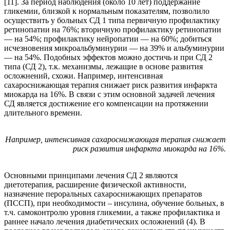
[11]. За период наблюдения (около 10 лет) поддержание
гликемии, близкой к нормальным показателям, позволило
осуществить у больных СД 1 типа первичную профилактику
ретинопатии на 76%; вторичную профилактику ретинопатии
— на 54%; профилактику нейропатии — на 60%; добиться
исчезновения микроальбуминурии — на 39% и альбуминурии
— на 54%. Подобных эффектов можно достичь и при СД 2
типа (СД 2), т.к. механизмы, лежащие в основе развития
осложнений, схожи. Например, интенсивная
сахароснижающая терапия снижает риск развития инфаркта
миокарда на 16%. В связи с этим основной задачей лечения
СД является достижение его компенсации на протяжении
длительного времени.
Например, интенсивная сахароснижающая терапия снижает
риск развития инфаркта миокарда на 16%.
Основными принципами лечения СД 2 являются
диетотерапия, расширение физической активности,
назначение пероральных сахароснижающих препаратов
(ПССП), при необходимости – инсулина, обучение больных, в
т.ч. самоконтролю уровня гликемии, а также профилактика и
раннее начало лечения диабетических осложнений (4). В