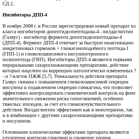
СД 2.
Ингибиторы ДПП-4
В ноябре 2008 г. в России зарегистрирован новый препарат из
класса ингибиторов дипептидилпептидазы-4 - вилдаглиптин
(Галвус) - ингибитор фермента дипептидилпептидазы-4
(ДПП-4). Фермент ДПП-4 отвечает за быструю инактивацию
инкретиновых гормонов + глюкагоноподобного пептида-1
(ГПП-1) и глюкозозависимого инсулинотропного
полипептида (ГИП). Ингибиторы ДПП-4 являются первыми
пероральными сахароснижающими препаратами, действие
которых нацелено на коррекцию патологически измененных ?
- и ?-клеток ПЖЖ [5,7]. Уникальность действия препарата
Галвус связана с повышением глюкозозависимой секреции
инсулина и подавлением секреции глюкагона, что позволяет
эффективно контролировать гликемический контроль на фоне
значительного снижения риска гипогликемий, особенно
тяжелых эпизодов, за счет его глюкозочувствительного
действия. Вилдаглиптин эффективен как в монотерапии, так
и в комбинации с другими сахароснижающими препаратами
и инсулином.
Основными клиническими эффектами препарата являются
улучшение контроля гликемии и снижение уровня