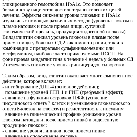
гликированного гемоглобина HbA1c. Это позволяет
большинству пациентов достичь терапевтических целей
лечения. Эффекты снижения уровня гликемии и HbA1с
изучались с помощью различных методов (уровень глюкозы в
плазме натощак и после приема пищи, суточный
гликемический профиль, продукция эндогенной глюкозы).
Вилдаглиптин снижал уровень глюкозы в плазме после
приема пищи у больных СД 2 как в монотерапии, так и в
комбинации с препаратами сульфанилмочевины или
метформином, наиболее часто применяемыми ПССП. На
фоне приема вилдаглиптина в течение 4 недель у больных СД
2 отмечалось снижение уровня триглицеридов сыворотки.
Таким образом, вилдаглиптин оказывает многокомпонентное
действие, которое включает:
- ингибирование ДПП-4 (основное действие);
- повышение уровней ГПП-1 и ГИП (требуемый эффект);
- влияние на функции островков ПЖЖ (усиление
инсулинового ответа ?-клеток и уменьшение глюкагонового
ответа
ß
-клеток на глюкозу) и резистентность к инсулину;
- влияние на гликемический профиль (снижение уровня
глюкозы натощак и после приема пищи) и эндогенную
продукцию глюкозы;
- снижение уровня липидов после приема пищи;
- влияние на опорожнение желудка.