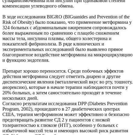
сульфанилмочевины или инсулин при одинаковой степени
компенсации углеводного обмена.
В ходе исследования BIGRO (BIGuanides and Prevention of the
Risk of Obesity) было показано, что применение метформина у
324 больных с абдоминальным ожирением сопровождалось
более выраженным по сравнению с плацебо снижением
массы тела, инсулина плазмы, общего холестерина и
показателей фибринолиза. В ряде клинических и
экспериментальных исследований было выявлено прямое
благоприятное воздействие метформина на микроциркуляцию
и функцию эндотелия.
Препарат хорошо переносится. Среди побочных эффектов
действия метформина следует отметить диарею и другие
диспепсические явления (металлический вкус во рту, тошноту,
анорексию), которые в начале терапии наблюдаются почти у
20% больных, а затем самостоятельно проходят в течение
нескольких дней.
Согласно результатам исследования DPP (Diabetes Prevention
Program, 2002), прошедшего в 27 диабетических центрах
США, терапия метформином может эффективно и безопасно
предотвращать развитие СД 2 у пациентов с низкой
толерантностью к глюкозе (НТГ), особенно у больных с
избыточной массой тела и имеющих высокий риск развития