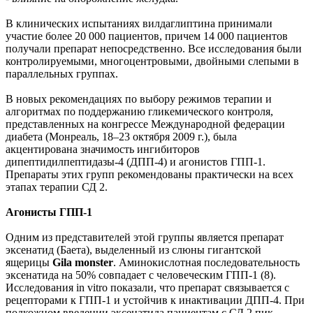
В клинических испытаниях вилдаглиптина принимали
участие более 20 000 пациентов, причем 14 000 пациентов
получали препарат непосредственно. Все исследования были
контролируемыми, многоцентровыми, двойными слепыми в
параллельных группах.
В новых рекомендациях по выбору режимов терапии и
алгоритмах по поддержанию гликемического контроля,
представленных на конгрессе Международной федерации
диабета (Монреаль, 18–23 октября 2009 г.), была
акцентирована значимость ингибиторов
дипептидилпептидазы-4 (ДПП-4) и агонистов ГПП-1.
Препараты этих групп рекомендованы практически на всех
этапах терапии СД 2.
Агонисты ГПП-1
Одним из представителей этой группы является препарат
эксенатид (Баета), выделенный из слюны гигантской
ящерицы
Gila monster
. Аминокислотная последовательность
эксенатида на 50% совпадает с человеческим ГПП-1 (8).
Исследования in vitro показали, что препарат связывается с
рецепторами к ГПП-1 и устойчив к инактивации ДПП-4. При
подкожном введении эксенатида пациентам с СД 2 пик