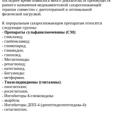
последнее время появилось много доказательств преимуществ
раннего назначения медикаментозной сахароснижающей
терапии совместно с диетотерапией и оптимальной
физической нагрузкой.
К пероральным сахароснижающим препаратам относятся
следующие группы:
-
Препараты сульфанилмочевины (СМ)
:
- гликлазид;
- глибенкламид;
- глимепирид;
- гликвидон;
- глипизид.
- Меглитиниды:
- репаглинид;
- натеглинид.
- Бигуаниды:
- метформин.
-
Тиазолидиндионы (глитазоны)
:
- пиоглитазон;
- росиглитазон.
- Ингибиторы
ß
-глюкозидазы:
- акарбоза.
- Ингибиторы ДПП-4 (дипептидилпептидазы-4):
- ситаглиптин;