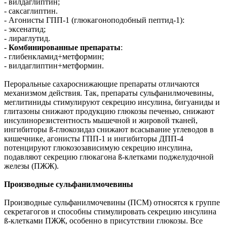
- вилдаглиптин;
- саксаглиптин.
- Агонисты ГПП-1 (глюкагоноподобный пептид-1):
- эксенатид;
- лираглутид.
-
Комбинированные препараты
:
- глибенкламид+метформин;
- вилдаглиптин+метформин.
Пероральные сахароснижающие препараты отличаются
механизмом действия. Так, препараты сульфанилмочевины,
меглитиниды стимулируют секрецию инсулина, бигуаниды и
глитазоны снижают продукцию глюкозы печенью, снижают
инсулинорезистентность мышечной и жировой тканей,
ингибиторы
ß
-глюкозидаз снижают всасывание углеводов в
кишечнике, агонисты ГПП-1 и ингибиторы ДПП-4
потенцируют глюкозозависимую секрецию инсулина,
подавляют секрецию глюкагона
ß
-клетками поджелудочной
железы (ПЖЖ).
Производные сульфанилмочевины
Производные сульфанилмочевины (ПСМ) относятся к группе
секретагогов и способны стимулировать секрецию инсулина
ß
-клетками ПЖЖ, особенно в присутствии глюкозы. Все