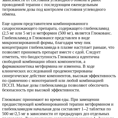
проводимой терапии с последующим еженедельным
титрованием дозы под контролем состояния углеводного
обмена.
Еще одним представителем комбинированного
сахароснижающего препарата, содержащего глибенкламид
(2,5 мг или 5 мг) и метформин (500 мг), является Глюкованс.
Глибенкламид в Глюковансе представлен в виде
микронизированной формы, благодаря чему пик
концентрации глибенкламида в плазме наступает раньше, что
позволяет принимать препарат вместе с едой. Следует
отметить, что биодоступность Глюкованса идентична
свободной комбинации обоих компонентов, а
фармакокинетика метформина не изменена. В ходе
клинических исследований продемонстрированы
синергическое действие компонентов, высокая эффективность
по сравнению с монотерапией или любой комбинацией
ПССП. Малые дозы глибенкламида позволяют обеспечить
безопасность при высокой эффективности.
Глюкованс принимают во время еды. При замещении
предшествующей комбинированной терапии метформином и
глибенкламидом начальная доза составляет 1--2 таблетки по
500 мг/2,5 мг в зависимости от предыдущих доз отдельных