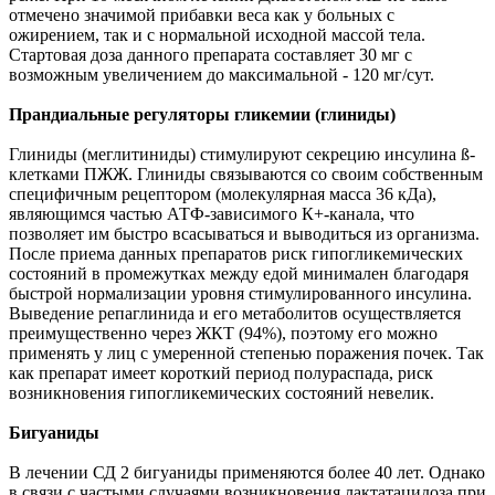
отмечено значимой прибавки веса как у больных с
ожирением, так и с нормальной исходной массой тела.
Стартовая доза данного препарата составляет 30 мг с
возможным увеличением до максимальной - 120 мг/сут.
Прандиальные регуляторы гликемии (глиниды)
Глиниды (меглитиниды) стимулируют секрецию инсулина
ß
-
клетками ПЖЖ. Глиниды связываются со своим собственным
специфичным рецептором (молекулярная масса 36 кДа),
являющимся частью АТФ-зависимого К+-канала, что
позволяет им быстро всасываться и выводиться из организма.
После приема данных препаратов риск гипогликемических
состояний в промежутках между едой минимален благодаря
быстрой нормализации уровня стимулированного инсулина.
Выведение репаглинида и его метаболитов осуществляется
преимущественно через ЖКТ (94%), поэтому его можно
применять у лиц с умеренной степенью поражения почек. Так
как препарат имеет короткий период полураспада, риск
возникновения гипогликемических состояний невелик.
Бигуаниды
В лечении СД 2 бигуаниды применяются более 40 лет. Однако
в связи с частыми случаями возникновения лактатацидоза при