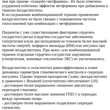
чем при приеме «плацебо+метформин». Не было отмечено
ухудшения побочных эффектов метформина при добавлении к
терапии вилдаглиптина.
В исследованиях комбинированной терапии применение
вилдаглиптина не было связано с повышением частоты
гипогликемий при комбинации с метформином.
Пациенты с уже существующими факторами сердечно-
сосудистого риска (сердечно-сосудистые заболевания,
гипертензия и/или дислипидемия) не показали более высокой
частоты смертей, инфаркта миокарда (ИМ) или инсульта при
приеме вилдаглиптина. При моно- или комбинированной
терапии отдельные сердечно-сосудистые нарушения
(гипертензия, значимые отклонения ЭКГ) не увеличивались.
Вилдаглиптин и ситаглиптин равноэффективны в плане
динамики параметров гликемического контроля и секреции
инсулина. Однако терапия препаратом Галвус (вилдаглиптин)
в сравнении с Янувией (ситаглиптин) обеспечивает [10]:
- достоверно более выраженное снижение амплитуды
перепадов гликемии;
- достоверно более высокие значения ГПП-1 в периодах
между приемами пищи;
- достоверно более выраженное подавление секреции
глюкагона.