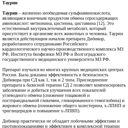
Таурин
Таурин
– жизненно необходимая сульфоаминокислота,
являющаяся конечным продуктом обмена серосодержащих
аминокислот: метионина, цистеина, цистамина [12]. Это
естественный внутриклеточный метаболит, который
присутствует в организме всех животных и человека. Таурин
является действующим началом препарата Дибикор,
разработанного сотрудниками Российского
кардиологического научно-производственного комплекса МЗ
РФ, Института биофизики МЗ РФ и Волгоградского
государственного медицинского университета МЗ РФ.
Препарат изучался во многих крупных медицинских центрах
России. Была доказана эффективность и безопасность
Дибикора при СД как 1, так и 2 типа. Присоединение
препарата к базисной терапии СД 2 позволяет компенсировать
заболевание и добиться улучшения всех показателей
углеводного обмена (снижение тощаковой и
постпрандиальной гликемии, гликированного гемоглобина) и
жирового обмена (понижение общего холестерина, х-ЛПНП и
триглицеридов и повышение х-ЛПВП).
Дибикор практически не обладает побочными эффектами и
противопоказаниями и эффективен в комплексной терапии