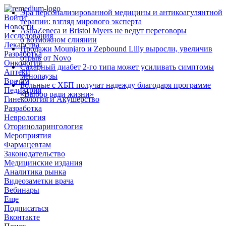
Эра персонализированной медицины и антикоагулянтной
Войти
терапии: взгляд мирового эксперта
Новости
AstraZeneca и Bristol Myers не ведут переговоры
Исследования
о возможном слиянии
Лекарства
Продажи Mounjaro и Zepbound Lilly выросли, увеличив
Разработка
отрыв от Novo
Онкология
Сахарный диабет 2‑го типа может усиливать симптомы
Аптеки
менопаузы
Врачам
Больные с ХБП получат надежду благодаря программе
Педиатрия
«Выбор ради жизни»
Гинекология и Акушерство
Разработка
Неврология
Оториноларингология
Мероприятия
Фармацевтам
Законодательство
Медицинские издания
Аналитика рынка
Видеозаметки врача
Вебинары
Еще
Подписаться
Вконтакте