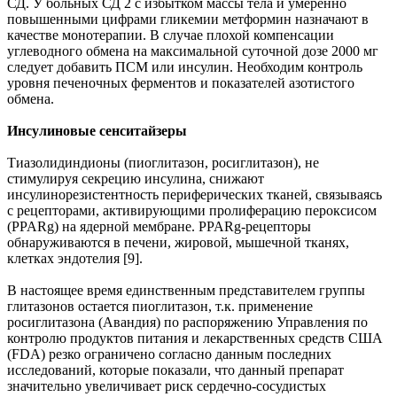
СД. У больных СД 2 с избытком массы тела и умеренно
повышенными цифрами гликемии метформин назначают в
качестве монотерапии. В случае плохой компенсации
углеводного обмена на максимальной суточной дозе 2000 мг
следует добавить ПСМ или инсулин. Необходим контроль
уровня печеночных ферментов и показателей азотистого
обмена.
Инсулиновые сенситайзеры
Тиазолидиндионы (пиоглитазон, росиглитазон), не
стимулируя секрецию инсулина, снижают
инсулинорезистентность периферических тканей, связываясь
с рецепторами, активирующими пролиферацию пероксисом
(PPARg) на ядерной мембране. PPARg-рецепторы
обнаруживаются в печени, жировой, мышечной тканях,
клетках эндотелия [9].
В настоящее время единственным представителем группы
глитазонов остается пиоглитазон, т.к. применение
росиглитазона (Авандия) по распоряжению Управления по
контролю продуктов питания и лекарственных средств США
(FDA) резко ограничено согласно данным последних
исследований, которые показали, что данный препарат
значительно увеличивает риск сердечно-сосудистых