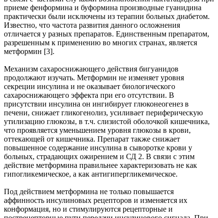
приеме фенформина и буформина производные гуанидина
практически были исключены из терапии больных диабетом.
Известно, что частота развития данного осложнения
отличается у разных препаратов. Единственным препаратом,
разрешенным к применению во многих странах, является
метформин [3].
Механизм сахароснижающего действия бигуанидов
продолжают изучать. Метформин не изменяет уровня
секреции инсулина и не оказывает биологического
сахароснижающего эффекта при его отсутствии. В
присутствии инсулина он ингибирует глюконеогенез в
печени, снижает гликогенолиз, усиливает периферическую
утилизацию глюкозы, в т.ч. слизистой оболочкой кишечника,
что проявляется уменьшением уровня глюкозы в крови,
оттекающей от кишечника. Препарат также снижает
повышенное содержание инсулина в сыворотке крови у
больных, страдающих ожирением и СД 2. В связи с этим
действие метформина правильнее характеризовать не как
гипогликемическое, а как антигипергликемическое.
Под действием метформина не только повышается
аффинность инсулиновых рецепторов и изменяется их
конформация, но и стимулируются рецепторные и
пострецепторные пути передачи инсулинового сигнала. При