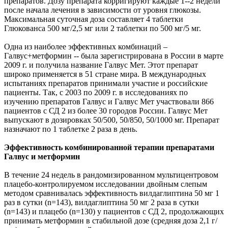
препаратов. Дозу препарата корригируют каждые 1--2 недели
после начала лечения в зависимости от уровня глюкозы.
Максимальная суточная доза составляет 4 таблетки
Глюкованса 500 мг/2,5 мг или 2 таблетки по 500 мг/5 мг.
Одна из наиболее эффективных комбинаций –
Галвус+метформин -- была зарегистрирована в России в марте
2009 г. и получила название Галвус Мет. Этот препарат
широко применяется в 51 стране мира. В международных
испытаниях препаратов принимали участие и российские
пациенты. Так, с 2003 по 2009 г. в исследованиях по
изучению препаратов Галвус и Галвус Мет участвовали 866
пациентов с СД 2 из более 30 городов России. Галвус Мет
выпускают в дозировках 50/500, 50/850, 50/1000 мг. Препарат
назначают по 1 таблетке 2 раза в день.
Эффективность комбинированной терапии препаратами
Галвус и метформин
В течение 24 недель в рандомизированном мультицентровом
плацебо-контролируемом исследовании двойным слепым
методом сравнивалась эффективность вилдаглиптина 50 мг 1
раз в сутки (n=143), вилдаглиптина 50 мг 2 раза в сутки
(n=143) и плацебо (n=130) у пациентов с СД 2, продолжающих
принимать метформин в стабильной дозе (средняя доза 2,1 г/