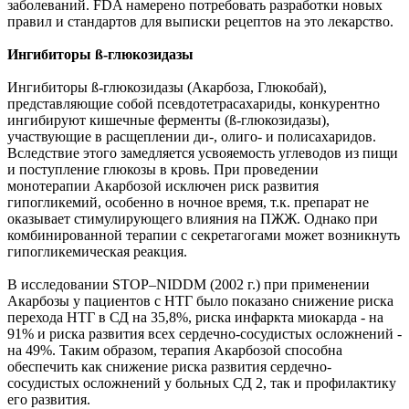
заболеваний. FDA намерено потребовать разработки новых
правил и стандартов для выписки рецептов на это лекарство.
Ингибиторы
ß
-глюкозидазы
Ингибиторы
ß
-глюкозидазы (Акарбоза, Глюкобай),
представляющие собой псевдотетрасахариды, конкурентно
ингибируют кишечные ферменты (
ß
-глюкозидазы),
участвующие в расщеплении ди-, олиго- и полисахаридов.
Вследствие этого замедляется усвояемость углеводов из пищи
и поступление глюкозы в кровь. При проведении
монотерапии Акарбозой исключен риск развития
гипогликемий, особенно в ночное время, т.к. препарат не
оказывает стимулирующего влияния на ПЖЖ. Однако при
комбинированной терапии с секретагогами может возникнуть
гипогликемическая реакция.
В исследовании STOP–NIDDM (2002 г.) при применении
Акарбозы у пациентов с НТГ было показано снижение риска
перехода НТГ в СД на 35,8%, риска инфаркта миокарда - на
91% и риска развития всех сердечно-сосудистых осложнений -
на 49%. Таким образом, терапия Акарбозой способна
обеспечить как снижение риска развития сердечно-
сосудистых осложнений у больных СД 2, так и профилактику
его развития.