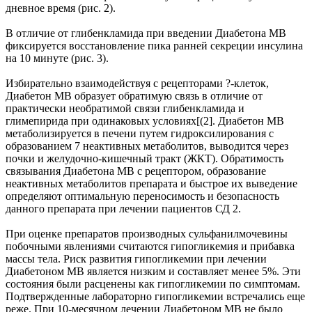
дневное время (рис. 2).
В отличие от глибенкламида при введении Диабетона МВ
фиксируется восстановление пика ранней секреции инсулина
на 10 минуте (рис. 3).
Избирательно взаимодействуя с рецепторами ?-клеток,
Диабетон МВ образует обратимую связь в отличие от
практически необратимой связи глибенкламида и
глимепирида при одинаковых условиях[(2]. Диабетон МВ
метаболизируется в печени путем гидроксилирования с
образованием 7 неактивных метаболитов, выводится через
почки и желудочно-кишечный тракт (ЖКТ). Обратимость
связывания Диабетона МВ с рецептором, образование
неактивных метаболитов препарата и быстрое их выведение
определяют оптимальную переносимость и безопасность
данного препарата при лечении пациентов СД 2.
При оценке препаратов производных сульфанилмочевины
побочными явлениями считаются гипогликемия и прибавка
массы тела. Риск развития гипогликемии при лечении
Диабетоном МВ является низким и составляет менее 5%. Эти
состояния были расценены как гипогликемии по симптомам.
Подтвержденные лабораторно гипогликемии встречались еще
реже. При 10-месячном лечении Диабетоном МВ не было