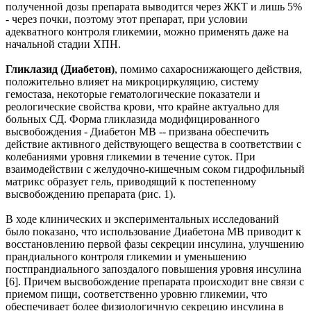
полученной дозы препарата выводится через ЖКТ и лишь 5%
- через почки, поэтому этот препарат, при условии
адекватного контроля гликемии, можно применять даже на
начальной стадии ХПН.
Гликлазид (Диабетон)
, помимо сахароснижающего действия,
положительно влияет на микроциркуляцию, систему
гемостаза, некоторые гематологические показатели и
реологические свойства крови, что крайне актуально для
больных СД. Форма гликлазида модифицированного
высвобождения - Диабетон МВ -- призвана обеспечить
действие активного действующего вещества в соответствии с
колебаниями уровня гликемии в течение суток. При
взаимодействии с желудочно-кишечным соком гидрофильный
матрикс образует гель, приводящий к постепенному
высвобождению препарата (рис. 1).
В ходе клинических и экспериментальных исследований
было показано, что использование Диабетона МВ приводит к
восстановлению первой фазы секреции инсулина, улучшению
прандиального контроля гликемии и уменьшению
постпрандиального запоздалого повышения уровня инсулина
[6]. Причем высвобождение препарата происходит вне связи с
приемом пищи, соответственно уровню гликемии, что
обеспечивает более физиологичную секрецию инсулина в