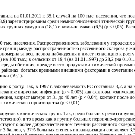
вила на 01.01.2011 г. 35,1 случай на 100 тыс. населения, что по
,9) зарегистрированы среди немногочисленной этнической групп
ких группах удмуртов (18,1) и коми-пермяков (6,5) (р < 0,05). Р
0 тыс. населения. Распространенность заболевания у городских ж
ние границ между распространенностью рассеянного склероза у ж
равномерна за весь период наблюдения и имеет тенденцию к рос
) на 100 тыс.; в сельских от 19,4 (на 01.01.1997) до 28,2 (на 01.
ие среды обитания, прежде всего продуктами химической промы
ь в районах, богатых вредными внешними факторами в сочетании
ники (59,1).
к росту. Так, в 1997 г. заболеваемость РС составила 3,2, а на к
вания: вирусные инфекции (р < 0,005) как факторы, «запускающ
кция, возраст матери от 31 до 40 лет (р < 0,04), контакт после д
т химического производства (р < 0,01).
зируемых клинических групп. Так, среди больных ремиттирующ
ственно), в то время как в группу больных первично-прогреди
ствуют о более доброкачественном течении рассеянного склеро
3 баллов, у 37% больных степень инвалидизации составляет 3,5