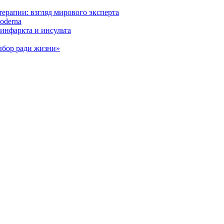
ерапии: взгляд мирового эксперта
oderna
инфаркта и инсульта
ыбор ради жизни»