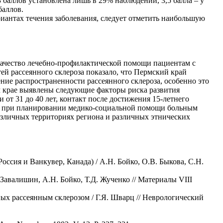
 баллов установлена лишь в 29% наблюдений, 3,5 балла – у
баллов.
иантах течения заболевания, следует отметить наибольшую
качество лечебно-профилактической помощи пациентам с
ей рассеянного склероза показало, что Пермский край
ение распространенности рассеянного склероза, особенно это
ом крае выявлены следующие факторы риска развития
 от 31 до 40 лет, контакт после достижения 15-летнего
что при планировании медико-социальной помощи больным
различных территориях региона и различных этнических
ссия и Ванкувер, Канада) / А.Н. Бойко, О.В. Быкова, С.Н.
 Завалишин, А.Н. Бойко, Т.Д. Жученко // Материалы VIII
ых рассеянным склерозом / Г.Я. Шварц // Неврологический