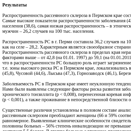
Результаты
Распространенность рассеянного склероза в Пермском крае соста
Самые высокие показатели распространенности заболевания (43
населения (38,6), самая низкая распространенность – в этничес
мужчин – 26,2 случаев на 100 тыс. населения.
Распространенность РС в г. Перми составила 36,2 случаев на 10
как на селе – 28,2. Характерным является своеобразное стира
Распространенность рассеянного склероза в пределах края не
факторами выше – от 42,8 (на 01.01. 1997) до 59,1 (на 01.01.2011
что в распространенности РС большую роль играет загрязнен
т.е. зоны высокого риска РС в Пермском крае, локализовалис
(45,8), Чусовой (44,6), Лысьва (47,3), Горнозаводск (46,1), Берез
Заболеваемость РС в Пермском крае имеет неуклонную тенденцию 
Нами были выявлены следующие факторы риска развития заболе
хронического тонзиллита (р < 0,008), перенесенная коревая инфе
(р < 0,001), а также проживание в непосредственной близости о
Существенные различия установлены в половом составе анали
рассеянным склерозом преобладают женщины (66 и 59% соответ
равномерное. Выявленные клинические особенности свидетель
половины больных – 56% степень инвалидизации не превышает 