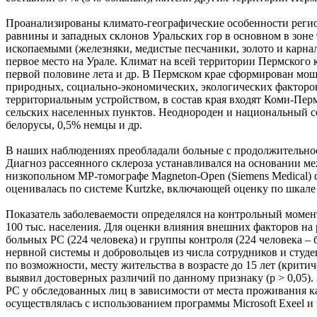
Проанализированы климато-географические особенности регион
равнины и западных склонов Уральских гор в основном в зоне
ископаемыми (железняки, медистые песчаники, золото и карнал
первое место на Урале. Климат на всей территории Пермского
первой половине лета и др. В Пермском крае сформирован мо
природных, социально-экономических, экологических факторов
территориальным устройством, в состав края входят Коми-Пермяц
сельских населенных пунктов. Неоднороден и национальный сос
белорусы, 0,5% немцы и др.
В наших наблюдениях преобладали больные с продолжительностью
Диагноз рассеянного склероза устанавливался на основании м
низкопольном МР-томографе Magneton-Open (Siemens Medical) 
оценивалась по системе Kurtzke, включающей оценку по шкал
Показатель заболеваемости определялся на контрольный момент 
100 тыс. населения. Для оценки влияния внешних факторов на
больных РС (224 человека) и группы контроля (224 человека 
нервной системы и добровольцев из числа сотрудников и студе
по возможности, месту жительства в возрасте до 15 лет (крит
выявил достоверных различий по данному признаку (р > 0,05).
РС у обследованных лиц в зависимости от места проживания как 
осуществлялась с использованием программы Microsoft Exeel и п