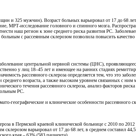
ин и 325 мужчин). Возраст больных варьировал от 17 до 68 лет, 
ие, МРТ-исследование головного и спинного мозга. Распростран
ет отнести наш регион к зоне среднего риска развития РС. Забол
и больным с рассеянным склерозом позволила повысить качеств
 заболевание центральной нервной системы (ЦНС), проявляющее
твенно у лиц 18–45 лет и имеющее на ранних стадиях ремиттир
 значимость рассеянного склероза определяется тем, что это заб
среднего возраста, а также высоким уровнем связанных с ним м
ического течения рассеянного склероза, анализ факторов риска
ольным РС.
мато-географические и клинические особенности рассеянного ск
роза в Пермской краевой клинической больнице с 2010 по 2012 
склерозом варьировал от 17 до 68 лет, в среднем составил 44,5
кого края – 63% (583 пациента).