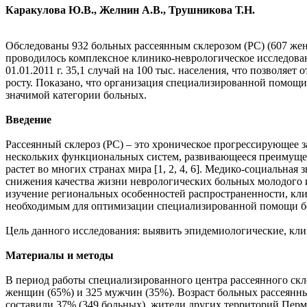
Каракулова Ю.В., Желнин А.В., Трушникова Т.Н.
Обследованы 932 больных рассеянным склерозом (РС) (607 женщ
проводилось комплексное клинико-неврологическое исследован
01.01.2011 г. 35,1 случай на 100 тыс. населения, что позволя
росту. Показано, что организация специализированной помощ
значимой категории больных.
Введение
Pассеянный склероз (РC) – это хроническое прогрессирующее
нескольких функциональных систем, развивающееся преимущес
растет во многих странах мира [1, 2, 4, 6]. Медико-социальная
снижения качества жизни неврологических больных молодого и 
изучение региональных особенностей распространенности, клин
необходимым для оптимизации специализированной помощи б
Цель данного исследования: выявить эпидемиологические, кли
Материалы и методы
В период работы специализированного центра рассеянного скле
женщин (65%) и 325 мужчин (35%). Возраст больных рассеянным 
составили 37% (349 больных), жители других территорий Пермс