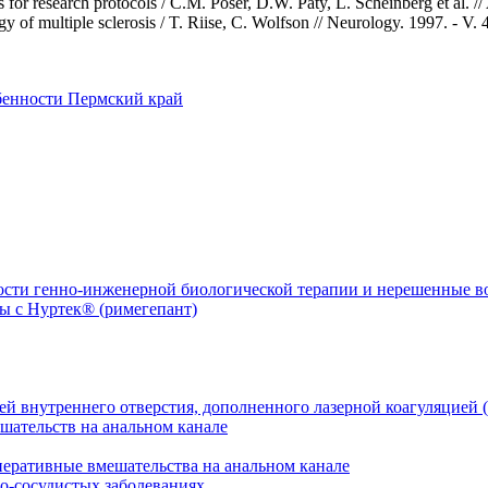
es for research protocols / C.M. Poser, D.W. Paty, L. Scheinberg et al.
y of multiple sclerosis / T. Riise, C. Wolfson // Neurology. 1997. - V. 
бенности
Пермский край
ости генно-инженерной биологической терапии и нерешенные 
й внутреннего отверстия, дополненного лазерной коагуляцией (
перативные вмешательства на анальном канале