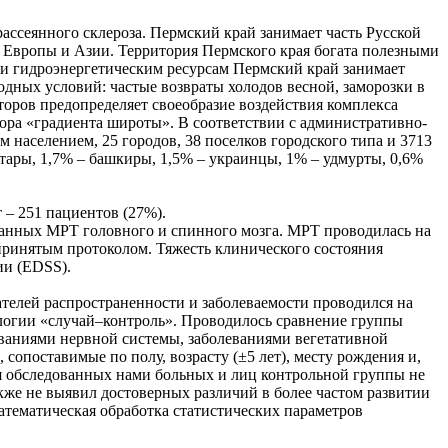
ассеянного склероза. Пермский край занимает часть Русской
е Европы и Азии. Территория Пермского края богата полезными
м и гидроэнергетическим ресурсам Пермский край занимает
дных условий: частые возвраты холодов весной, заморозки в
оров предопределяет своеобразие воздействия комплекса
ора «градиента широты». В соответствии с административно-
м населением, 25 городов, 38 поселков городского типа и 3713
тары, 1,7% – башкиры, 1,5% – украинцы, 1% – удмурты, 0,6%
 – 251 пациентов (27%).
 данных МРТ головного и спинного мозга. МРТ проводилась на
принятым протоколом. Тяжесть клинического состояния
ии (EDSS).
зателей распространенности и заболеваемости проводился на
ологии «случай–контроль». Проводилось сравнение группы
еваниями нервной системы, заболеваниями вегетативной
сопоставимые по полу, возрасту (±5 лет), месту рождения и,
ния обследованных нами больных и лиц контрольной группы не
кже не выявил достоверных различий в более частом развитии
 Математическая обработка статистических параметров