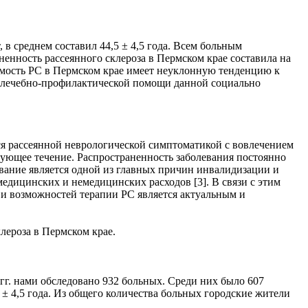
в среднем составил 44,5 ± 4,5 года. Всем больным
енность рассеянного склероза в Пермском крае составила на
еваемость РС в Пермском крае имеет неуклонную тенденцию к
о лечебно-профилактической помощи данной социально
ся рассеянной неврологической симптоматикой с вовлечением
ующее течение. Распространенность заболевания постоянно
олевание является одной из главных причин инвалидизации и
едицинских и немедицинских расходов [3]. В связи с этим
 и возможностей терапии РС является актуальным и
лероза в Пермском крае.
гг. нами обследовано 932 больных. Среди них было 607
 ± 4,5 года. Из общего количества больных городские жители