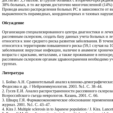
достигает 5,5 баллов. В группе больных с вторично-прогредие
38% больных, в то же время достаточно многочисленной (14%) 
Проводя анализ распределения больных РС в зависимости от 
выраженность пирамидных, координаторных и тазовых наруше
Обсуждение
Организация специализированного центра диагностики и лечен
рассеянным склерозом, создать базу данных учета больных и л
относится к зоне среднего риска развития заболевания. В теч
относится к территориям повышенного риска (59,1 случая на 
заболевания: вирусные инфекции, наличие в анамнезе хроническ
возраста с красками, металлами, а также проживание в непос
рассеянным склерозом органам здравоохранения необходимо уч
группах.
Литература
1. Бойко А.Н. Сравнительный анализ клинико-демографических 
Федосова и др. // Нейроиммунология. 2003. №1. С. 38–44.
2. Гусев Е.И. Анализ распространенности рассеянного склероза
Всероссийского съезда неврологов. Казань, 2001. С. 66.
3. Шварц Г.Я. Фармакоэкономическое обоснование применения 
журнал. 2001. №1. С. 43–47.
4. Kira J. Multiple sclerosis in to Japanese population / J. Kira. Lance