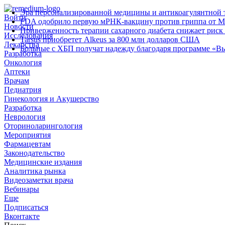
Эра персонализированной медицины и антикоагулянтной т
Войти
FDA одобрило первую мРНК‑вакцину против гриппа от M
Новости
Приверженность терапии сахарного диабета снижает риск 
Исследования
Tarsus приобретет Alkeus за 800 млн долларов США
Лекарства
Больные с ХБП получат надежду благодаря программе «В
Разработка
Онкология
Аптеки
Врачам
Педиатрия
Гинекология и Акушерство
Разработка
Неврология
Оториноларингология
Мероприятия
Фармацевтам
Законодательство
Медицинские издания
Аналитика рынка
Видеозаметки врача
Вебинары
Еще
Подписаться
Вконтакте