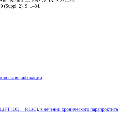
 // Ann. Neurol. — 1983.-V. 13. P. 227–231.
49 (Suppl. 2). S. 1–84.
вопросы верификации
LIFT-IOD + FiLaC), в лечении хронического парапроктита