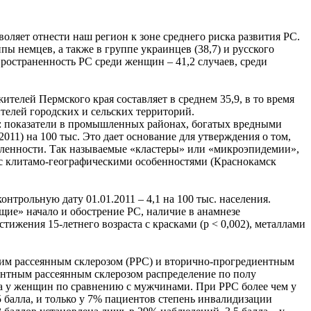
зволяет отнести наш регион к зоне среднего риска развития РС.
ы немцев, а также в группе украинцев (38,7) и русского
аспространенность РС среди женщин – 41,2 случаев, среди
ителей Пермского края составляет в среднем 35,9, в то время
ителей городских и сельских территорий.
ту: показатели в промышленных районах, богатых вредными
01.2011) на 100 тыс. Это дает основание для утверждения о том,
шленности. Так называемые «кластеры» или «микроэпидемии»,
 с клитамо-географическими особенностями (Краснокамск
онтрольную дату 01.01.2011 – 4,1 на 100 тыс. населения.
ие» начало и обострение РС, наличие в анамнезе
остижения 15-летнего возраста с красками (р < 0,002), металлами
им рассеянным склерозом (РРС) и вторично-прогредиентным
ентным рассеянным склерозом распределение по полу
за у женщин по сравнению с мужчинами. При РРС более чем у
 балла, и только у 7% пациентов степень инвалидизации