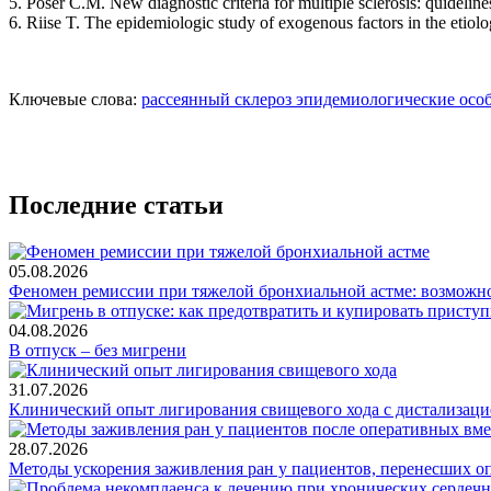
5. Poser C.M. New diagnostic criteria for multiple sclerosis: quidelin
6. Riise T. The epidemiologic study of exogenous factors in the etiolog
Ключевые слова:
рассеянный склероз
эпидемиологические осо
Последние статьи
05.08.2026
Феномен ремиссии при тяжелой бронхиальной астме: возможн
04.08.2026
В отпуск – без мигрени
31.07.2026
Клинический опыт лигирования свищевого хода с дистализацие
28.07.2026
Методы ускорения заживления ран у пациентов, перенесших о