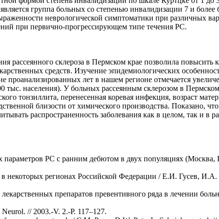
нтной формой степень инвалидизации по шкале Куртцке от 1 до 3
является группа больных со степенью инвалидизации 7 и более 
выраженности неврологической симптоматики при различных вар
ний при первично-прогрессирующем типе течения РС.
ия рассеянного склероза в Пермском крае позволила повысить 
екарственных средств. Изучение эпидемиологических особенност
ение проанализированных лет в нашем регионе отмечается увелич
100 тыс. населения). У больных рассеянным склерозом в Пермск
ого тонзиллита, перенесенная коревая инфекция, возраст матери
редственной близости от химического производства. Показано, 
итывать распространенность заболевания как в целом, так и в 
параметров PC с ранним дебютом в двух популяциях (Москва, Ро
 в некоторых регионах Российской Федерации / Е.И. Гусев, И.А.
лекарственных препаратов превентивного ряда в лечении больн
t Neurol. // 2003.-V. 2.-P. 117–127.