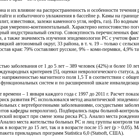
а и их влияние на распространенность и особенности течения р
 тайги и избыточного увлажнения в бассейне р. Камы на границ
лит, известняки, залежи каменного угля, нефть, газ). По водны
 края умеренно-континентальный. Характерно непостоянство пого
щный индустриальный сектор. Совокупность перечисленных факт
, а также значимость изучения эпидемиологии РС с учетом факт
кий автономный округ, 33 района, в т. ч. 19 – только с сельски
тав края: 79% составляют русские, 9% – коми-пермяки, 4,9% та
 заболевания от 1 до 5 лет – 389 человек (42%) и более 10 лет
еждународных критериев [5], оценки неврологического статуса,
с напряженностью магнитного поля 1,5 Т в соответствии с обще
е функциональных систем и по расширенной шкале инвалидизац
времени – 1 января каждого года с 1997 до 2011 г. Расчет пока
 риск развития РС использовался метод аналитической эпидеми
– больных с вертеброгенными заболеваниями, сосудистыми забол
нтов кафедры неврологии). Подбирались пары больной-контроль, 
ический возраст при смене зоны риска РС). Анализ места рожде
 Анализ места жительства больных РС и лиц группы контроля та
в возрасте до 15 лет, так и в возрасте после 15 лет (р > 0,05).
акета прикладных программ Statistica 6,0 (Statsoft, США).