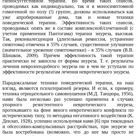
гипносуггестивной терапии. Во время таких сеансов,
проводимых как индивидуально, так и в моносимптомной
гомогенной по полу (!) группе, должны использоваться как
уже апробированные дома, так и новые техники
поведенческой терапии. Эффективность таких сеансов,
проводимых опять же в составе комплексной/сочетанной (с
учетом применения Пантогама) терапии энуреза, высокая.
Так, реконвалесценция (длительная ремиссия, устранение
симптома) отмечена в 55% случаев, существенное улучшение
(значительное урежение симптоматики) – в 35% случаев (В.В.
Шишков, 2009). Причем эффективность такой терапии
практически не зависела от формы энуреза. Т. е. результаты
лечения неврозоподобного энуреза ни в чем не уступали по
эффективности результатам лечения невротического энуреза.
Парадоксальные техники поведенческой терапии, на наш
взгляд, являются психотерапией резерва. И если, к примеру,
техника отрицательного самовнушения (М.Д. Танцюра, 1956),
нами была несколько раз успешно применена в случаях
упорного резистентного невротического энуреза,
протекавшего на фоне явного невротического конфликта по
истерическому типу, то методика негативного воздействия (К.
Денлап, 1928), успешно используемая нами [6] при тикоидных
и обсессивно-компульсивных расстройствах, при энурезе не
была востребована (возможно, что до нее мы просто не