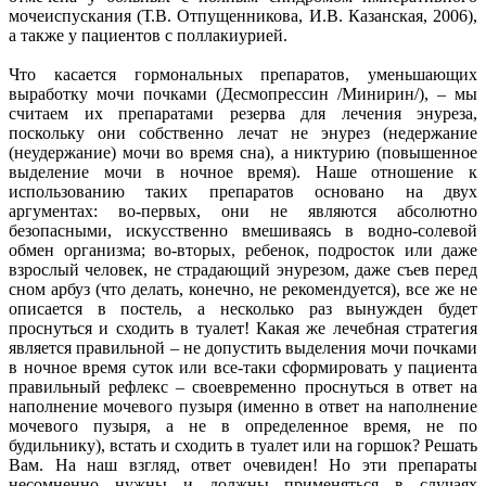
мочеиспускания (Т.В. Отпущенникова, И.В. Казанская, 2006),
а также у пациентов с поллакиурией.
Что касается гормональных препаратов, уменьшающих
выработку мочи почками (Десмопрессин /Минирин/), – мы
считаем их препаратами резерва для лечения энуреза,
поскольку они собственно лечат не энурез (недержание
(неудержание) мочи во время сна), а никтурию (повышенное
выделение мочи в ночное время). Наше отношение к
использованию таких препаратов основано на двух
аргументах: во-первых, они не являются абсолютно
безопасными, искусственно вмешиваясь в водно-солевой
обмен организма; во-вторых, ребенок, подросток или даже
взрослый человек, не страдающий энурезом, даже съев перед
сном арбуз (что делать, конечно, не рекомендуется), все же не
описается в постель, а несколько раз вынужден будет
проснуться и сходить в туалет! Какая же лечебная стратегия
является правильной – не допустить выделения мочи почками
в ночное время суток или все-таки сформировать у пациента
правильный рефлекс – своевременно проснуться в ответ на
наполнение мочевого пузыря (именно в ответ на наполнение
мочевого пузыря, а не в определенное время, не по
будильнику), встать и сходить в туалет или на горшок? Решать
Вам. На наш взгляд, ответ очевиден! Но эти препараты
несомненно нужны и должны применяться в случаях