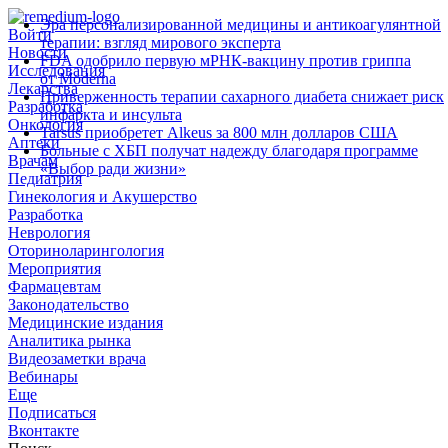
Эра персонализированной медицины и антикоагулянтной
Войти
терапии: взгляд мирового эксперта
Новости
FDA одобрило первую мРНК‑вакцину против гриппа
Исследования
от Moderna
Лекарства
Приверженность терапии сахарного диабета снижает риск
Разработка
инфаркта и инсульта
Онкология
Tarsus приобретет Alkeus за 800 млн долларов США
Аптеки
Больные с ХБП получат надежду благодаря программе
Врачам
«Выбор ради жизни»
Педиатрия
Гинекология и Акушерство
Разработка
Неврология
Оториноларингология
Мероприятия
Фармацевтам
Законодательство
Медицинские издания
Аналитика рынка
Видеозаметки врача
Вебинары
Еще
Подписаться
Вконтакте