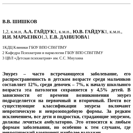
В.В. ШИШКОВ
1,2, к.м.н,
А.А. ГАЙДУК
1, к.м.н.,
Ю.В. ГАЙДУК
1, к.м.н.,
И.И. МАРЬЕНКО
1,3,
Е.В. ДАНИЛОВА
1
1КДЦ Клиники ГБОУ ВПО СПбГПМУ
2 Кафедра Психиатрии и наркологии ГБОУ ВПО СПбГПМУ
3 ЦВЛ «Детская психиатрия» им. С.С. Мнухина
Энурез – часто встречающееся заболевание, его
распространенность в детском возрасте среди мальчиков
составляет 12%, среди девочек – 7%, к началу школьного
возраста эта патология сохраняется у 4,5% детей. В
зависимости от времени возникновения энурез
подразделяется на первичный и вторичный. Почти все
существующие классификации энуреза включают
невротическую и неврозоподобную формы. За редким
исключением, все дети и подростки, страдающие энурезом,
должны лечиться амбулаторно. Это относится к любым
формам заболевания, но особенно к тем случаям, где
невротический компонент наиболее выражен.