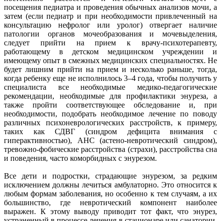
посещения педиатра и проведения обычных анализов мочи, а
затем (если педиатр и при необходимости привлеченный на
консультацию нефролог или уролог) отвергает наличие
патологии органов мочеобразования и мочевыделения,
следует прийти на прием к врачу-психотерапевту,
работающему в детском медицинском учреждении и
имеющему опыт в смежных медицинских специальностях. Не
будет лишним прийти на прием и несколько раньше, тогда,
когда ребенку еще не исполнилось 3–4 года, чтобы получить у
специалиста все необходимые медико-педагогические
рекомендации, необходимые для профилактики энуреза, а
также пройти соответствующее обследование и, при
необходимости, подобрать необходимое лечение по поводу
различных психоневрологических расстройств, к примеру,
таких как СДВГ (синдром дефицита внимания с
гиперактивностью), АНС (астено-невротический синдром),
тревожно-фобические расстройства (страхи), расстройства сна
и поведения, часто коморбидных с энурезом.
Все дети и подростки, страдающие энурезом, за редким
исключением должны лечиться амбулаторно. Это относится к
любым формам заболевания, но особенно к тем случаям, а их
большинство, где невротический компонент наиболее
выражен. К этому выводу приводит тот факт, что энурез,
устраненный в процессе лечения в стационаре или санатории,