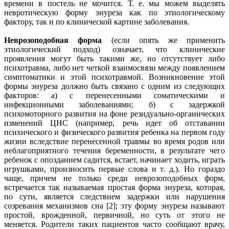
времени в постель не мочится. Т. е. мы можем выделять
невротическую форму энуреза как по этиологическому
фактору, так и по клинической картине заболевания.
Неврозоподобная форма
(если опять же применить
этиологический подход) означает, что клинические
проявления могут быть такими же, но отсутствует либо
психотравма, либо нет четкой взаимосвязи между появлением
симптоматики и этой психотравмой. Возникновение этой
формы энуреза должно быть связано с одним из следующих
факторов: а) с перенесенными соматическими и
инфекционными заболеваниями; б) с задержкой
психомоторного развития на фоне резидуально-органических
изменений ЦНС (например, речь идет об отставании
психического и физического развития ребенка на первом году
жизни вследствие перенесенной травмы во время родов или
неблагоприятного течения беременности, в результате чего
ребенок с опозданием садится, встает, начинает ходить, играть
игрушками, произносить первые слова и т. д.). Но гораздо
чаще, причем не только среди неврозоподобных форм,
встречается так называемая простая форма энуреза, которая,
по сути, является следствием задержки или нарушения
созревания механизмов сна [2]; эту форму энуреза называют
простой, врожденной, первичной, но суть от этого не
меняется. Родители таких пациентов часто сообщают врачу,