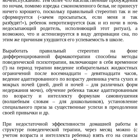
мочеиспусканию. Тем более что насильственные пробуждения
по ночам, помимо изредка сэкономленного белья, не принесут
ничего хорошего, поскольку правильный стереотип так и не
сформируется («зачем просыпаться, если меня и так
разбудят!»), ребенок невротизируется (как и из ночи в ночь
недосыпающий родитель, исполняющий этот ритуал), а
возможно, что и астенизируется в виду депривации сна, по
этим же причинам ухудшится его успеваемость в школе.
Выработать правильный стереотип на фоне
дифференцированной фармакотерапии способны методы
поведенческой психотерапии, включающие в себя временное
(!) на период терапии введение избирательных жидкостных
ограничений после восемнадцати – девятнадцати часов,
ведение адаптированного по возрасту дневника учета сухих и
мокрых ночей (дней, дней и ночей – для различных форм
недержания мочи), обучение ребенка также адаптированным
по возрасту и интеллекту формулам самовнушения
(волшебным словам – для дошкольников), установление
специального приза за существенные успехи в преодолении
своей привычки и др.
При недостаточной эффективности домашней работы в
структуре поведенческой терапии, через месяц можно (с
учетом возраста и интеллекта ребенка) взять его на сеансы