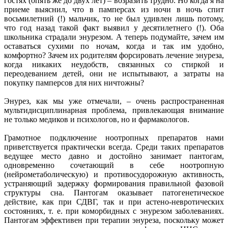
гостях (опять же до двух лет) – возразить трудно. Но когда я на
приеме выяснил, что в памперсах из ночи в ночь спит
восьмилетний (!) мальчик, то не был удивлен лишь потому,
что год назад такой факт выявил у десятилетнего (!). Оба
школьника страдали энурезом. А теперь подумайте, зачем им
оставаться сухими по ночам, когда и так им удобно,
комфортно? Зачем их родителям форсировать лечение энуреза,
когда никаких неудобств, связанных со стиркой и
переодеванием детей, они не испытывают, а затраты на
покупку памперсов для них ничтожны?
Энурез, как мы уже отмечали, – очень распространенная
мультидисциплинарная проблема, привлекающая внимание
не только медиков и психологов, но и фармакологов.
Грамотное подключение ноотропных препаратов нами
приветствуется практически всегда. Среди таких препаратов
ведущее место давно и достойно занимает пантогам,
одновременно сочетающий в себе ноотропную
(нейрометаболическую) и противосудорожную активность,
устраняющий задержку формирования правильной фазовой
структуры сна. Пантогам оказывает патогенетическое
действие, как при СДВГ, так и при астено-невротических
состояниях, т. е. при коморбидных с энурезом заболеваниях.
Пантогам эффективен при терапии энуреза, поскольку может