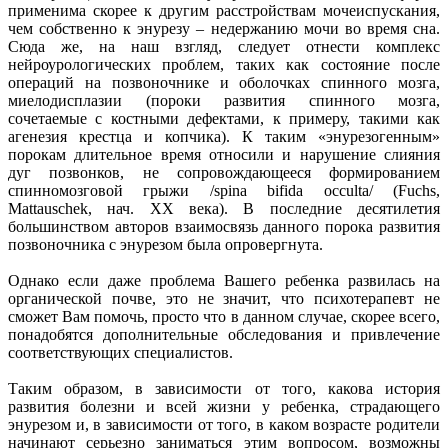
применима скорее к другим расстройствам мочеиспускания,
чем собственно к энурезу – недержанию мочи во время сна.
Сюда же, на наш взгляд, следует отнести комплекс
нейроурологических проблем, таких как состояние после
операций на позвоночнике и оболочках спинного мозга,
миелодисплазии (пороки развития спинного мозга,
сочетаемые с костными дефектами, к примеру, такими как
агенезия крестца и копчика). К таким «энурезогенным»
порокам длительное время относили и нарушение слияния
дуг позвонков, не сопровождающееся формированием
спинномозговой грыжи /spina bifida occulta/ (Fuchs,
Mattauschek, нач. XX века). В последние десятилетия
большинством авторов взаимосвязь данного порока развития
позвоночника с энурезом была опровергнута.
Однако если даже проблема Вашего ребенка развилась на
органической почве, это не значит, что психотерапевт не
сможет Вам помочь, просто что в данном случае, скорее всего,
понадобятся дополнительные обследования и привлечение
соответствующих специалистов.
Таким образом, в зависимости от того, какова история
развития болезни и всей жизни у ребенка, страдающего
энурезом и, в зависимости от того, в каком возрасте родители
начинают серьезно заниматься этим вопросом, возможны