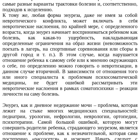
самые разные варианты трактовки болезни и, соответственно,
подходов к исцелению.
К тому же, любая форма энуреза, даже не имея за собой
невротического конфликта, может включать в себя
невротические наслоения, по крайней мере, с определенного
возраста, когда энурез начинает восприниматься ребенком как
болезнь, как какая-то ущербность, накладывающая
определенные ограничения на образ жизни (невозможность
поехать в лагерь, на спортивные соревнования или сборы в
другой город и т. п.). В этом случае, когда нарушается
отношение ребенка к самому себе или к мнению окружающих
о себе, по определению можно говорить о невротизации, в
данном случае вторичной. В зависимости от отношения того
или иного специалиста к проблемам психосоматической
медицины, не будет ошибкой рассматривать эти
невротические наслоения в рамках соматопсихики – реакции
личности на саму болезнь.
Энурез, как и дневное недержание мочи – проблема, которая
лежит на стыке многих медицинских специальностей:
педиатрии, урологии, нефрологии, неврологии, ортопедии,
психотерапии. Самой большой ошибкой, которую могут
совершить родители ребенка, страдающего энурезом, является
отношение к проблеме, как к незначительной, которая сама
постепенно «рассосется» и исчезнет. Начать следует с