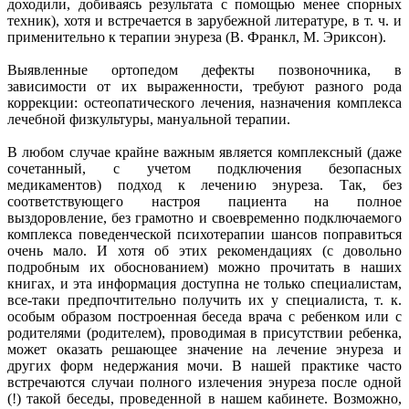
доходили, добиваясь результата с помощью менее спорных
техник), хотя и встречается в зарубежной литературе, в т. ч. и
применительно к терапии энуреза (В. Франкл, М. Эриксон).
Выявленные ортопедом дефекты позвоночника, в
зависимости от их выраженности, требуют разного рода
коррекции: остеопатического лечения, назначения комплекса
лечебной физкультуры, мануальной терапии.
В любом случае крайне важным является комплексный (даже
сочетанный, с учетом подключения безопасных
медикаментов) подход к лечению энуреза. Так, без
соответствующего настроя пациента на полное
выздоровление, без грамотно и своевременно подключаемого
комплекса поведенческой психотерапии шансов поправиться
очень мало. И хотя об этих рекомендациях (с довольно
подробным их обоснованием) можно прочитать в наших
книгах, и эта информация доступна не только специалистам,
все-таки предпочтительно получить их у специалиста, т. к.
особым образом построенная беседа врача с ребенком или с
родителями (родителем), проводимая в присутствии ребенка,
может оказать решающее значение на лечение энуреза и
других форм недержания мочи. В нашей практике часто
встречаются случаи полного излечения энуреза после одной
(!) такой беседы, проведенной в нашем кабинете. Возможно,