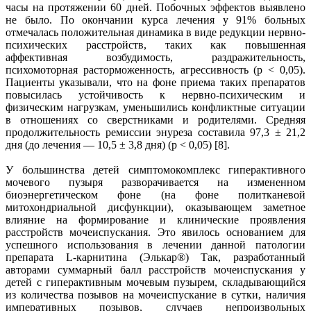
часы на протяжении 60 дней. Побочных эффектов выявлено
не было. По окончании курса лечения у 91% больных
отмечалась положительная динамика в виде редукции нервно-
психических расстройств, таких как повышенная
аффективная возбудимость, раздражительность,
психомоторная расторможенность, агрессивность (p < 0,05).
Пациенты указывали, что на фоне приема таких препаратов
повысилась устойчивость к нервно-психическим и
физическим нагрузкам, уменьшились конфликтные ситуации
в отношениях со сверстниками и родителями. Средняя
продолжительность ремиссии энуреза составила 97,3 ± 21,2
дня (до лечения — 10,5 ± 3,8 дня) (p < 0,05) [8].
У большинства детей симптомокомплекс гиперактивного
мочевого пузыря разворачивается на измененном
биоэнергетическом фоне (на фоне политканевой
митохондриальной дисфункции), оказывающем заметное
влияние на формирование и клинические проявления
расстройств мочеиспускания. Это явилось основанием для
успешного использования в лечении данной патологии
препарата L-карнитина (Элькар®) Так, разработанный
авторами суммарный балл расстройств мочеиспускания у
детей с гиперактивным мочевым пузырем, складывающийся
из количества позывов на мочеиспускание в сутки, наличия
императивных позывов, случаев непроизвольных