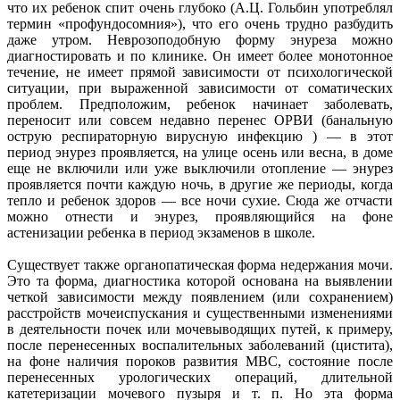
что их ребенок спит очень глубоко (А.Ц. Гольбин употреблял
термин «профундосомния»), что его очень трудно разбудить
даже утром. Неврозоподобную форму энуреза можно
диагностировать и по клинике. Он имеет более монотонное
течение, не имеет прямой зависимости от психологической
ситуации, при выраженной зависимости от соматических
проблем. Предположим, ребенок начинает заболевать,
переносит или совсем недавно перенес ОРВИ (банальную
острую респираторную вирусную инфекцию ) –– в этот
период энурез проявляется, на улице осень или весна, в доме
еще не включили или уже выключили отопление –– энурез
проявляется почти каждую ночь, в другие же периоды, когда
тепло и ребенок здоров –– все ночи сухие. Сюда же отчасти
можно отнести и энурез, проявляющийся на фоне
астенизации ребенка в период экзаменов в школе.
Существует также органопатическая форма недержания мочи.
Это та форма, диагностика которой основана на выявлении
четкой зависимости между появлением (или сохранением)
расстройств мочеиспускания и существенными изменениями
в деятельности почек или мочевыводящих путей, к примеру,
после перенесенных воспалительных заболеваний (цистита),
на фоне наличия пороков развития МВС, состояние после
перенесенных урологических операций, длительной
катетеризации мочевого пузыря и т. п. Но эта форма