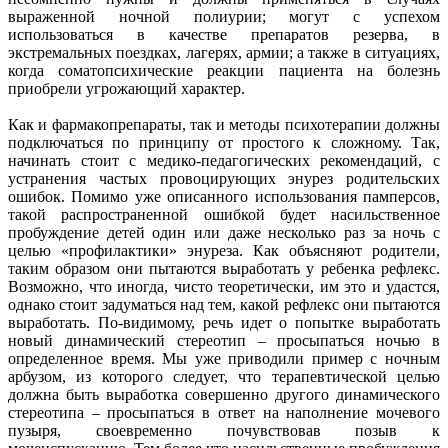
выраженной ночной полиурии; могут с успехом
использоваться в качестве препаратов резерва, в
экстремальных поездках, лагерях, армии; а также в ситуациях,
когда соматопсихические реакции пациента на болезнь
приобрели угрожающий характер.
Как и фармакопрепараты, так и методы психотерапии должны
подключаться по принципу от простого к сложному. Так,
начинать стоит с медико-педагогических рекомендаций, с
устранения частых провоцирующих энурез родительских
ошибок. Помимо уже описанного использования памперсов,
такой распространенной ошибкой будет насильственное
пробуждение детей один или даже несколько раз за ночь с
целью «профилактики» энуреза. Как объясняют родители,
таким образом они пытаются выработать у ребенка рефлекс.
Возможно, что иногда, чисто теоретически, им это и удастся,
однако стоит задуматься над тем, какой рефлекс они пытаются
выработать. По-видимому, речь идет о попытке выработать
новый динамический стереотип – просыпаться ночью в
определенное время. Мы уже приводили пример с ночным
арбузом, из которого следует, что терапевтической целью
должна быть выработка совершенно другого динамического
стереотипа – просыпаться в ответ на наполнение мочевого
пузыря, своевременно почувствовав позыв к