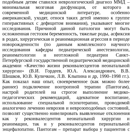
подобным детям ставился неврологический диагноз ММД –
минимальная мозговая дисфункция, от которого в
современной медицинской литературе, особенно
американской, уходят, относя таких детей именно к группе
гиперактивных с дефицитом внимания), указывают многие
исследования. Причиной данной патологии могут быть
осложненная гестозом беременность, тяжелые роды, асфиксия
в родах, хирургическая и реанимационная агрессия в периоде
новорожденности (по данным комплексного научного
исследования кафедры педиатрической анестезиологии,
реаниматологии и неотложной педиатрии Санкт-
Петербургской государственной педиатрической медицинской
академии «Качество жизни реконвалесцентов неонатальной
хирургии» (В.И. Гордеев, Ю.А. Александрович, В.В.
Шишков, Ю.В. Куличкин, Л.В. Клыпина и др, 1990–1998 гг.).
Как показал наш опыт, своевременное (как можно более
раннее) подключение ноотропной терапии (Пантогам),
настрой родителей на строгое выполнение медико-
педагогических рекомендаций, адекватное воспитание,
использование специальной психотерапии, проводимой
аналогично лечению неврозов и неврозоподобных состояний,
позволят существенно нивелировать выявленные отклонения
как у реконвалесцентов неонатальной хирургии и
реанимации, так и у реконвалесцентов перинатальной
энцефалопатии. Пантогам – препарат выбора у пациентов с