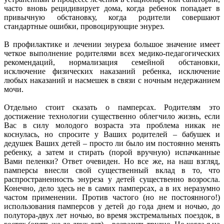
часто вновь рецидивирует дома, когда ребенок попадает в
привычную обстановку, когда родители совершают
стандартные ошибки, провоцирующие энурез.
В профилактике и лечении энуреза большое значение имеет
четкое выполнение родителями всех медико-педагогических
рекомендаций, нормализация семейной обстановки,
исключение физических наказаний ребенка, исключение
любых наказаний и насмешек в связи с ночным недержанием
мочи.
Отдельно стоит сказать о памперсах. Родителям это
достижение технологии существенно облегчило жизнь, если
Вас в силу молодого возраста эта проблема никак не
коснулась, но спросите у Ваших родителей – бабушек и
дедушек Ваших детей – просто ли было им постоянно менять
ребенку, а затем и стирать (порой вручную) испачканные
Вами пеленки? Ответ очевиден. Но все же, на наш взгляд,
памперсы внесли свой существенный вклад в то, что
распространенность энуреза у детей существенно возросла.
Конечно, дело здесь не в самих памперсах, а в их неразумно
частом применении. Против частого (но не постоянного!)
использования памперсов у детей до года днем и ночью, до
полутора-двух лет ночью, во время экстремальных поездок, в