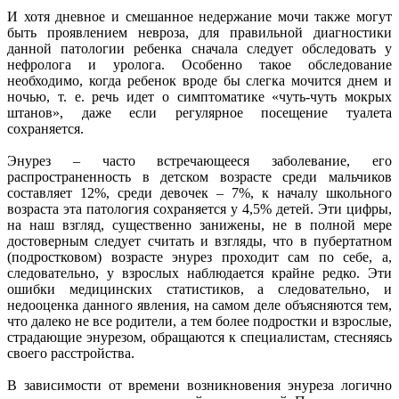
И хотя дневное и смешанное недержание мочи также могут
быть проявлением невроза, для правильной диагностики
данной патологии ребенка сначала следует обследовать у
нефролога и уролога. Особенно такое обследование
необходимо, когда ребенок вроде бы слегка мочится днем и
ночью, т. е. речь идет о симптоматике «чуть-чуть мокрых
штанов», даже если регулярное посещение туалета
сохраняется.
Энурез – часто встречающееся заболевание, его
распространенность в детском возрасте среди мальчиков
составляет 12%, среди девочек – 7%, к началу школьного
возраста эта патология сохраняется у 4,5% детей. Эти цифры,
на наш взгляд, существенно занижены, не в полной мере
достоверным следует считать и взгляды, что в пубертатном
(подростковом) возрасте энурез проходит сам по себе, а,
следовательно, у взрослых наблюдается крайне редко. Эти
ошибки медицинских статистиков, а следовательно, и
недооценка данного явления, на самом деле объясняются тем,
что далеко не все родители, а тем более подростки и взрослые,
страдающие энурезом, обращаются к специалистам, стесняясь
своего расстройства.
В зависимости от времени возникновения энуреза логично