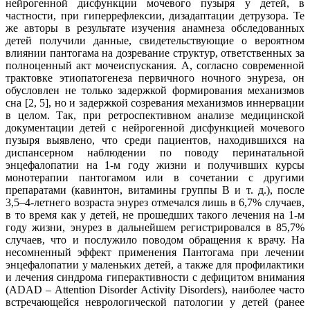
нейрогенной дисфункции мочевого пузыря у детей, в
частности, при гиперрефлексии, дизадаптации детрузора. Те
же авторы в результате изучения анамнеза обследованных
детей получили данные, свидетельствующие о вероятном
влиянии пантогама на дозревание структур, ответственных за
полноценный акт мочеиспускания. А, согласно современной
трактовке этиопатогенеза первичного ночного энуреза, он
обусловлен не только задержкой формирования механизмов
сна [2, 5], но и задержкой созревания механизмов иннервации
в целом. Так, при ретроспективном анализе медицинской
документации детей с нейрогенной дисфункцией мочевого
пузыря выявлено, что среди пациентов, находившихся на
диспансерном наблюдении по поводу перинатальной
энцефалопатии на 1-м году жизни и получивших курсы
монотерапии пантогамом или в сочетании с другими
препаратами (кавинтон, витамины группы В и т. д.), после
3,5–4-летнего возраста энурез отмечался лишь в 6,7% случаев,
в то время как у детей, не прошедших такого лечения на 1-м
году жизни, энурез в дальнейшем регистрировался в 85,7%
случаев, что и послужило поводом обращения к врачу. На
несомненный эффект применения Пантогама при лечении
энцефалопатии у маленьких детей, а также для профилактики
и лечения синдрома гиперактивности с дефицитом внимания
(ADAD – Attention Disorder Activity Disorders), наиболее часто
встречающейся неврологической патологии у детей (ранее