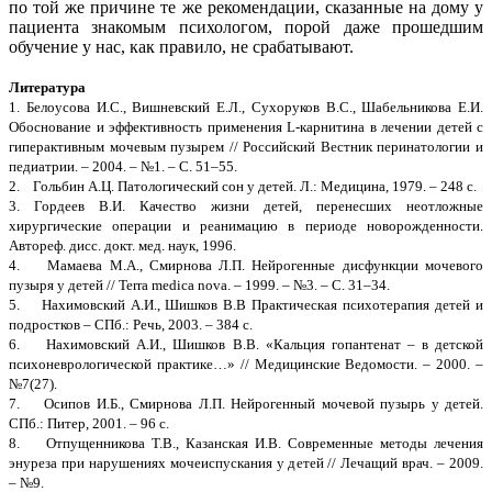
по той же причине те же рекомендации, сказанные на дому у
пациента знакомым психологом, порой даже прошедшим
обучение у нас, как правило, не срабатывают.
Литература
1. Белоусова И.С., Вишневский Е.Л., Сухоруков В.С., Шабельникова Е.И.
Обоснование и эффективность применения L-карнитина в лечении детей с
гиперактивным мочевым пузырем // Российский Вестник перинатологии и
педиатрии. – 2004. – №1. – С. 51–55.
2. Гольбин А.Ц. Патологический сон у детей. Л.: Медицина, 1979. – 248 с.
3. Гордеев В.И. Качество жизни детей, перенесших неотложные
хирургические операции и реанимацию в периоде новорожденности.
Автореф. дисс. докт. мед. наук, 1996.
4. Мамаева М.А., Смирнова Л.П. Нейрогенные дисфункции мочевого
пузыря у детей // Terra medica nova. – 1999. – №3. – С. 31–34.
5. Нахимовский А.И., Шишков В.В Практическая психотерапия детей и
подростков – СПб.: Речь, 2003. – 384 с.
6. Нахимовский А.И., Шишков В.В. «Кальция гопантенат – в детской
психоневрологической практике…» // Медицинские Ведомости. – 2000. –
№7(27).
7. Осипов И.Б., Смирнова Л.П. Нейрогенный мочевой пузырь у детей.
СПб.: Питер, 2001. – 96 с.
8. Отпущенникова Т.В., Казанская И.В. Современные методы лечения
энуреза при нарушениях мочеиспускания у детей // Лечащий врач. – 2009.
– №9.