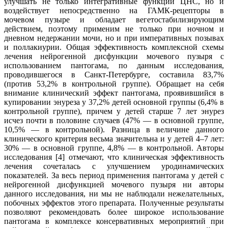
улучшать не только интегративные функции ЦНС, но и
воздействует непосредственно на ГАМК-рецепторы в
мочевом пузыре и обладает вегетостабилизирующим
действием, поэтому применим не только при ночном и
дневном недержании мочи, но и при императивных позывах
и поллакиурии. Общая эффективность комплексной схемы
лечения нейрогенной дисфункции мочевого пузыря с
использованием пантогама, по данным исследования,
проводившегося в Санкт-Петербурге, составила 83,7%
(против 53,2% в контрольной группе). Обращает на себя
внимание клинический эффект пантогама, проявившийся в
купировании энуреза у 37,2% детей основной группы (6,4% в
контрольной группе), причем у детей старше 7 лет энурез
исчез почти в половине случаев (47% — в основной группе,
10,5% — в контрольной). Разница в величине данного
клинического критерия весьма значительна и у детей 4–7 лет:
30% — в основной группе, 4,8% — в контрольной. Авторы
исследования [4] отмечают, что клиническая эффективность
лечения сочеталась с улучшением уродинамических
показателей. За весь период применения пантогама у детей с
нейрогенной дисфункцией мочевого пузыря ни авторы
данного исследования, ни мы не наблюдали нежелательных,
побочных эффектов этого препарата. Полученные результаты
позволяют рекомендовать более широкое использование
пантогама в комплексе консервативных мероприятий при