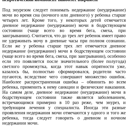
Под энурезом следует понимать недержание (неудержание)
мочи во время сна (ночного или дневного) у ребенка старше
четырех лет. Кроме того, у некоторых детей отмечается
дневное недержание (неудержание) мочи в бодрствующем
состоянии (чаще всего во время бега, смеха, при
заигрывании). Считается, что до трех лет ребенок имеет право
не удерживать мочу в дневные часы при полном сознании.
Если же у ребенка старше трех лет отмечается дневное
недержание (неудержание) мочи в бодрствующем состоянии
(чаще всего во время бега, смеха, при заигрывании), особенно
если это появляется после значительного (более полугода)
светлого промежутка, когда этот навык опрятности уже,
казалось бы, полностью сформировался, родители часто
пугаются, вследствие чего совершают множество ошибок.
Наиболее распространенная ошибка – обвинить во всем
ребенка, применить к нему санкции и физические наказания.
На самом деле, дневное недержание (неудержание) мочи в
бодрствующем состоянии также является заболеванием,
встречающимся примерно в 10 раз реже, чем энурез, и
требующим лечения у специалиста. Иногда эти разные
проявления недержания мочи отмечаются у одного и того же
ребенка, тогда следует говорить о дневном и ночном
недержании мочи.