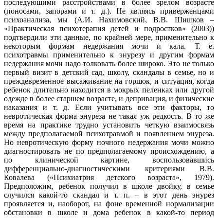
последующими расстройствами в более зрелом возрасте
(поносами, запорами и т. д.). Не являясь приверженцами
психоанализа, мы (А.И. Нахимовский, В.В. Шишков –
«Практическая психотерапия детей и подростков» (2003))
подтвердили эти данные, по крайней мере, применительно к
некоторым формам недержания мочи и кала. Т. е.
психотравмы применительно к энурезу и другим формам
недержания мочи надо толковать более широко. Это не только
первый визит в детский сад, школу, скандалы в семье, но и
преждевременное высаживание на горшок, и ситуация, когда
ребенок длительно находится в мокрых пеленках или другой
одежде в более старшем возрасте, и депривация, и физические
наказания и т. д. Если учитывать все эти факторы, то
невротическая форма энуреза не такая уж редкость. В то же
время на практике трудно установить четкую взаимосвязь
между предполагаемой психотравмой и появлением энуреза.
Но невротическую форму ночного недержания мочи можно
диагностировать не по предполагаемому происхождению, а
по клинической картине, воспользовавшись
дифференциально-диагностическими критериями В.В.
Ковалева («Психиатрия детского возраста», 1979).
Предположим, ребенок получил в школе двойку, в семье
случился какой-то скандал и т. п. – в этот день энурез
проявляется и, наоборот, на фоне временной нормализации
обстановки в школе и дома ребенок в какой-то период