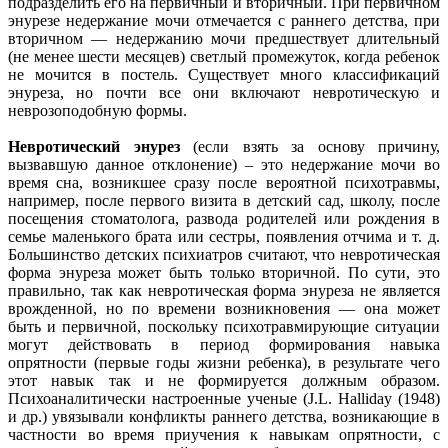
подразделить его на первичный и вторичный. При первичном
энурезе недержание мочи отмечается с раннего детства, при
вторичном — недержанию мочи предшествует длительный
(не менее шести месяцев) светлый промежуток, когда ребенок
не мочится в постель. Существует много классификаций
энуреза, но почти все они включают невротическую и
неврозоподобную формы.
Невротический энурез
(если взять за основу причину,
вызвавшую данное отклонение) – это недержание мочи во
время сна, возникшее сразу после вероятной психотравмы,
например, после первого визита в детский сад, школу, после
посещения стоматолога, развода родителей или рождения в
семье маленького брата или сестры, появления отчима и т. д.
Большинство детских психиатров считают, что невротическая
форма энуреза может быть только вторичной. По сути, это
правильно, так как невротическая форма энуреза не является
врожденной, но по времени возникновения — она может
быть и первичной, поскольку психотравмирующие ситуации
могут действовать в период формирования навыка
опрятности (первые годы жизни ребенка), в результате чего
этот навык так и не формируется должным образом.
Психоаналитически настроенные ученые (J.L. Halliday (1948)
и др.) увязывали конфликты раннего детства, возникающие в
частности во время приучения к навыкам опрятности, с