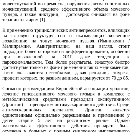
мочеиспусканий во время сна, нарушения ритма спонтанных
мочеиспусканий, среднего эффективного объема мочевого
пузыря, а также никтурии, – достоверно снижался на фоне
терапии элькаром [1].
К применению трициклических антидепрессантов, влияющих
на фазовую структуру сна и оказывающих косвенное
воздействие на тонус мочевого пузыря (Имипрамин /
Мелипрамин/, Амитриптилин), на наш взгляд, стоит
подходить более осторожно и дифференцированно, особенно
при выявленной на ЭЭГ даже тенденции к
пароксизмальности. Тем более результаты, зачастую быстро
достигнутые только на фоне применения таких медикаментов,
часто оказываются нестойкими, давая рецидивы энуреза,
процент которых, по разным данным, варьируется от 70 до 85.
Согласно рекомендациям Европейской ассоциации урологов,
лечение гиперактивного мочевого пузыря в комплексе с
метаболическими средствами проводили оксибутинином
(Дриптан) — препаратом антимускаринового действия. Среди
антимускариновых препаратов Дриптан является
единственным официально разрешенным к применению у
детей старше 5 лет на российском рынке. Однако
максимальная эффективность действия препарата была
отмечена у больных с полным синдромом императивного