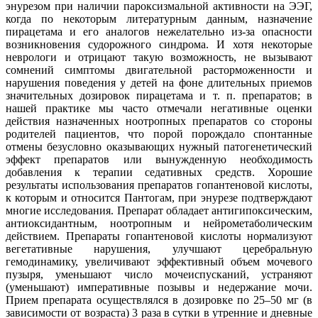
энурезом при наличии пароксизмальной активности на ЭЭГ,
когда по некоторым литературным данным, назначение
пирацетама и его аналогов нежелательно из-за опасности
возникновения судорожного синдрома. И хотя некоторые
неврологи и отрицают такую возможность, не вызывают
сомнений симптомы двигательной расторможенности и
нарушения поведения у детей на фоне длительных приемов
значительных дозировок пирацетама и т. п. препаратов; в
нашей практике мы часто отмечали негативные оценки
действия назначенных ноотропных препаратов со стороны
родителей пациентов, что порой порождало спонтанные
отмены безусловно оказывающих нужный патогенетический
эффект препаратов или вынужденную необходимость
добавления к терапии седативных средств. Хорошие
результаты использования препаратов гопантеновой кислоты,
к которым и относится Пантогам, при энурезе подтверждают
многие исследования. Препарат обладает антигипоксическим,
антиоксидантным, ноотропным и нейрометаболическим
действием. Препараты гопантеновой кислоты нормализуют
вегетативные нарушения, улучшают церебральную
гемодинамику, увеличивают эффективный объем мочевого
пузыря, уменьшают число мочеиспусканий, устраняют
(уменьшают) императивные позывы и недержание мочи.
Прием препарата осуществлялся в дозировке по 25–50 мг (в
зависимости от возраста) 3 раза в сутки в утренние и дневные