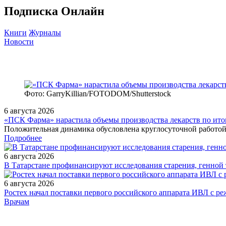
Подписка Онлайн
Книги
Журналы
Новости
Фото: GarryKillian/FOTODOM/Shutterstock
6 августа 2026
«ПСК Фарма» нарастила объемы производства лекарств по ито
Положительная динамика обусловлена круглосуточной работой
Подробнее
6 августа 2026
В Татарстане профинансируют исследования старения, генной
6 августа 2026
Ростех начал поставки первого российского аппарата ИВЛ с 
/doctor/neurology/Narusheniya_kognitivnykh_funktsiy/
Врачам