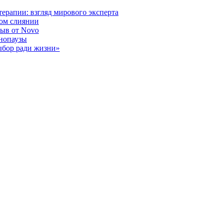
ерапии: взгляд мирового эксперта
ном слиянии
рыв от Novo
енопаузы
ыбор ради жизни»