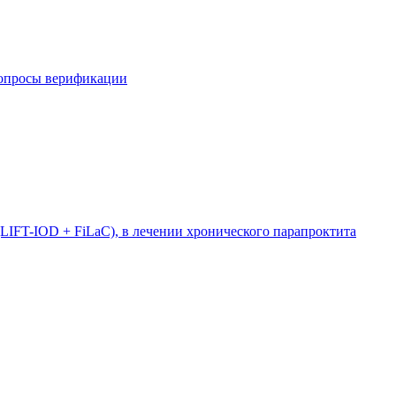
вопросы верификации
LIFT-IOD + FiLaC), в лечении хронического парапроктита