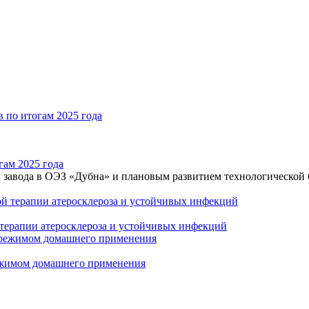
гам 2025 года
 завода в ОЭЗ «Дубна» и плановым развитием технологической 
 терапии атеросклероза и устойчивых инфекций
режимом домашнего применения