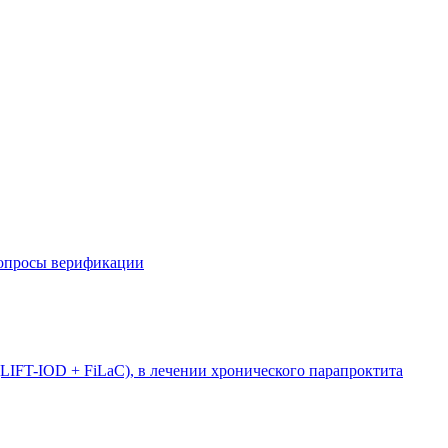
вопросы верификации
LIFT-IOD + FiLaC), в лечении хронического парапроктита