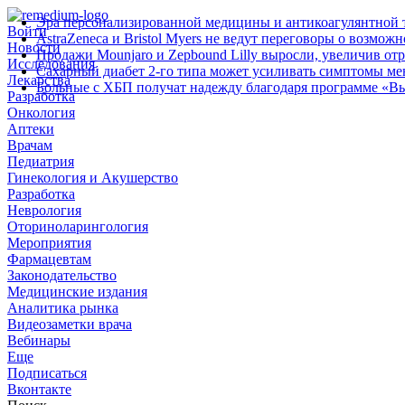
Эра персонализированной медицины и антикоагулянтной т
Войти
AstraZeneca и Bristol Myers не ведут переговоры о возмож
Новости
Продажи Mounjaro и Zepbound Lilly выросли, увеличив от
Исследования
Сахарный диабет 2‑го типа может усиливать симптомы м
Лекарства
Больные с ХБП получат надежду благодаря программе «В
Разработка
Онкология
Аптеки
Врачам
Педиатрия
Гинекология и Акушерство
Разработка
Неврология
Оториноларингология
Мероприятия
Фармацевтам
Законодательство
Медицинские издания
Аналитика рынка
Видеозаметки врача
Вебинары
Еще
Подписаться
Вконтакте