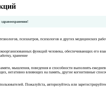
кций
и здравоохранения!
естезиологов, психиатров, психологов и других медицинских ра
окоорганизованных функций человека, обеспечивающих его вз
работку, хранение
 памяти, мышления, поведения и способности выполнять ежедне
ующих, негативно влияющих на память, другие когнитивные спо
пользователей. Пожалуйста, авторизуйтесь или зарегистрируйтес