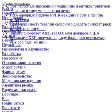
Эра персонализированной медицины и антикоагулянтной
Войти
терапии: взгляд мирового эксперта
Новости
FDA одобрило первую мРНК‑вакцину против гриппа
Исследования
от Moderna
Лекарства
Приверженность терапии сахарного диабета снижает риск
Разработка
инфаркта и инсульта
Онкология
Tarsus приобретет Alkeus за 800 млн долларов США
Аптеки
Больные с ХБП получат надежду благодаря программе
Врачам
«Выбор ради жизни»
Педиатрия
Гинекология и Акушерство
Разработка
Неврология
Оториноларингология
Мероприятия
Фармацевтам
Законодательство
Медицинские издания
Аналитика рынка
Видеозаметки врача
Вебинары
Еще
Подписаться
Вконтакте