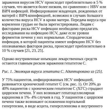
заражения вирусом HCV происходит приблизительно в 5 %
случаев, что является более низким, по сравнению с HBV или
ВИЧ инфекций. Инфицирование младенцев, рожденных от
матерей с ВИЧ-коинфекцией, возможно в случаях большого
количества вируса HCV в крови матери. Передача вируса при
кормлении грудью не была зарегистрирована. Людям с
факторами риска HCV инфекции необходимо предлагать
исследования на инфекцию HCV, даже если уровни
ферментов печени у них нормальные. Спорадическая
инфекция, в которой пациенты имеют инфекцию HCV без
опознаваемых факторов риска, происходит приблизительно в
10 % случаев [21, 23, 25].
Однако внутривенные инъекции лекарственных средств
остаются главным риском заражения гепатитом С.
Рис. 1. Эволюция вируса гепатита С. Адаптировано из [25].
У 75% пациентов, инфицированных HCV инфекцией,
развивается хронический гепатит С (см. рис. 1). От 20% до
40% пациентов с хроническим гепатитом С (ХГС) страдают
циррозом печени. У них возникает гепатоцеллюлярная
карцинома в 1%- 4% случаев в год. У пациентов с циррозом
печени также возникают осложнения портальной
гипертензии, в виде асцита, гиперспленизма и внутреннего