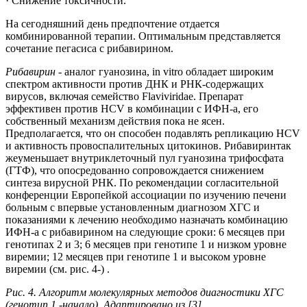
· Снижение токсичности.
На сегодняшний день предпочтение отдается
комбинированной терапии. Оптимальным представляется
сочетание пегасиса с рибавирином.
Рибавирин
- аналог гуанозина, in vitro обладает широким
спектром активности против ДНК и РНК-содержащих
вирусов, включая семейство Flaviviridae. Препарат
эффективен против HCV в комбинации с ИФН-a, его
собственный механизм действия пока не ясен.
Предполагается, что он способен подавлять репликацию HCV
и активность провоспалительных цитокинов. Рибавиринтак
жеуменьшает внутриклеточный пул гуанозина трифосфата
(ГТФ), что опосредованно сопровождается снижением
синтеза вирусной РНК. По рекомендации согласительной
конференции Европейкой ассоциации по изучению печени
больным с впервые установленным диагнозом ХГС и
показаниями к лечению необходимо назначать комбинацию
ИФН-a с рибавирином на следующие сроки: 6 месяцев при
генотипах 2 и 3; 6 месяцев при генотипе 1 и низком уровне
виремии; 12 месяцев при генотипе 1 и высоком уровне
виремии (см. рис. 4-) .
Рис. 4. Алгоритм молекулярных методов диагностики ХГС
(генотип 1 -начало). Адаптировано из [3].