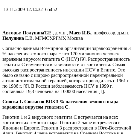
13.11.2009 12:14:32
65452
Авторы: ПолунинаТ.Е
., д.м.н.,
Маев И.В.
, профессор, д.м.н.
Полунина
Е.В, МГМСУ,РГМУ, Москва
Согласно данным Всемирной организации здравоохранения 3
% населения земного шара − это 170 миллионов человек
заражены вирусом гепатита С (HCV) [9]. Распространенность
гепатита C изменяется в зависимости от континента. Самая
высокая распространенность инфекции HCV в Египте. Это
было связано с широко распространенной парентеральной
антишистосомальной терапией, которая проводилась с 1961 г.
по 1986 г. [6]. В России заболеваемость HCV в 1999 г.
составляла 19,3 человека на 100000 населения [1].
Сноска 1. Согласно ВОЗ 3 % населения земного шара
заражены вирусом гепатита С.
Генотип 1 и 2 вирусного гепатита С встречается на всех
континентах земного шара. Генотип 2 чаше встречается в
Японии и Европе. Генотип 3 распространен в Юго-Восточной
Азии. Генотип 4 чаще встречается на Среднем Востоке и в