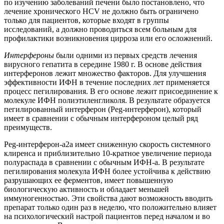
по изучению заболеваний печени было постановлено, что
лечение хронического HCV не должно быть ограничено
только для пациентов, которые входят в группы
исследований, а должно проводиться всем больным для
профилактики возникновения цирроза или его осложнений.
Интерфероны
были одними из первых средств лечения
вирусного гепатита в середине 1980 г. В основе действия
интерферонов лежит множество факторов. Для улучшения
эффективности ИФН в течение последних лет применяется
процесс пегилирования. В его основе лежит присоединение к
молекуле ИФН полиэтиленгликоля. В результате образуется
пегилированный интерферон (Рeg-интерферон), который
имеет в сравнении с обычным интерфероном целый ряд
преимуществ.
Рeg-интерферон-a2а имеет сниженную скорость системного
клиренса и приблизительно 10-кратное увеличение периода
полураспада в сравнении с обычным ИФН-a. В результате
пегилирования молекула ИФН более устойчива к действию
разрушающих ее ферментов, имеет повышенную
биологическую активность и обладает меньшей
иммуногенностью. Эти свойства дают возможность вводить
препарат только один раз в неделю, что положительно влияет
на психологический настрой пациентов перед началом и во