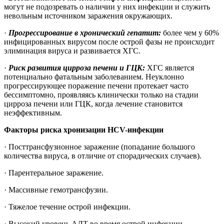
могут не подозревать о наличии у них инфекции и служить
невольным источником заражения окружающих.
·
Прогрессирование в хронический гепатит:
более чем у 60%
инфицированных вирусом после острой фазы не происходит
элиминация вируса и развивается ХГС.
·
Риск развития цирроза печени и ГЦК:
ХГС является
потенциально фатальным заболеванием. Неуклонно
прогрессирующее поражение печени протекает часто
бессимптомно, проявляясь клинически только на стадии
цирроза печени или ГЦК, когда лечение становится
неэффективным.
Факторы риска хронизации HCV-инфекции
· Посттрансфузионное заражение (попадание большого
количества вируса, в отличие от спорадических случаев).
· Парентеральное заражение.
· Массивные гемотрансфузии.
· Тяжелое течение острой инфекции.
· Высокий уровень АЛТ во время острой инфекции.