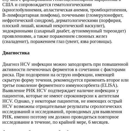
США и сопровождается гематологическими
(криоглобулинемия, апластическая анемия, тромбоцитопения,
В-лимфоцитарная лимфома), почечными (гломерулонефрит,
нефротический синдром), дерматологическими (порфирия,
плоский лишай, кожный некротический васкулит),
эндокринными (сахарный диабет, аутоиммунный тиреоидит)
проявлениями, а также поражением слюнных желез
(сиаладенит), поражением глаз (увеит, язва роговицы).
Диагностика
Диагноз HCV инфекции можно заподозрить при повышенной
активности печеночных ферментов в сочетании с факторами
риска. При подозрении на острую инфекции, имеющей
скрытую форму течения, рекомендуется применять второе или
третье поколение ферментного иммуносорбента (ELISA).
Выявление РНК HCV подтверждает наличие инфекции у
пациентов, которые не имеют сероконверсии к антителам
HCV. Однако, у некоторые пациентов, не имеющих острый
HCV возможны отрицательные результаты серологических
исследований и исследований, проводимых для выявления
РНК, именно поэтому им должно проводиться повторное
исследование в течение, по крайней мере, 6 месяцев.