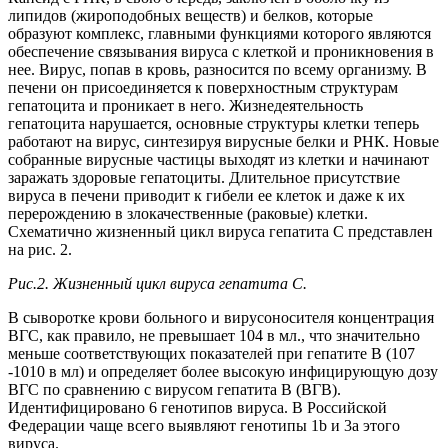
липидов (жироподобных веществ) и белков, которые
образуют комплекс, главными функциями которого являются
обеспечение связывания вируса с клеткой и проникновения в
нее. Вирус, попав в кровь, разносится по всему организму. В
печени он присоединяется к поверхностным структурам
гепатоцита и проникает в него. Жизнедеятельность
гепатоцита нарушается, основные структуры клетки теперь
работают на вирус, синтезируя вирусные белки и РНК. Новые
собранные вирусные частицы выходят из клетки и начинают
заражать здоровые гепатоциты. Длительное присутствие
вируса в печени приводит к гибели ее клеток и даже к их
перерождению в злокачественные (раковые) клетки.
Схематично жизненный цикл вируса гепатита С представлен
на рис. 2.
Рис.2. Жизненный цикл вируса гепатита С.
В сыворотке крови больного и вирусоносителя концентрация
ВГС, как правило, не превышает 104 в мл., что значительно
меньше соответствующих показателей при гепатите В (107
-1010 в мл) и определяет более высокую инфицирующую дозу
ВГС по сравнению с вирусом гепатита В (ВГВ).
Идентифицировано 6 генотипов вируса. В Российской
Федерации чаще всего выявляют генотипы 1b и 3a этого
вируса.