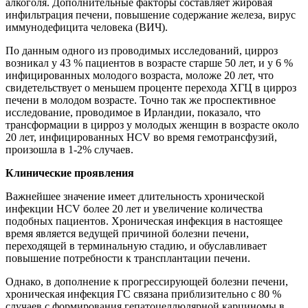
алкоголя. Дополнительные факторы составляет жировая
инфильтрация печени, повышение содержание железа, вирус
иммунодефицита человека (ВИЧ).
По данным одного из проводимых исследований, цирроз
возникал у 43 % пациентов в возрасте старше 50 лет, и у 6 %
инфицированных молодого возраста, моложе 20 лет, что
свидетельствует о меньшем проценте перехода ХГЦ в цирроз
печени в молодом возрасте. Точно так же проспективное
исследование, проводимое в Ирландии, показало, что
трансформации в цирроз у молодых женщин в возрасте около
20 лет, инфицированных HCV во время гемотрансфузий,
произошла в 1-2% случаев.
Клинические проявления
Важнейшее значение имеет длительность хронической
инфекции HCV более 20 лет и увеличение количества
подобных пациентов. Хроническая инфекция в настоящее
время является ведущей причиной болезни печени,
переходящей в терминальную стадию, и обуславливает
повышение потребности к трансплантации печени.
Однако, в дополнение к прогрессирующей болезни печени,
хроническая инфекция ГC связана приблизительно с 80 %
случаев с формирования гепатоцеллюлярной карциномы в