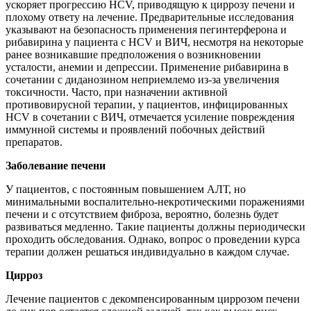
ускоряет прогрессию HCV, приводящую к циррозу печени и
плохому ответу на лечение. Предварительные исследования
указывают на безопасность применения пегинтерферона и
рибавирина у пациента с HCV и ВИЧ, несмотря на некоторые
ранее возникавшие предположения о возникновении
усталости, анемии и депрессии. Применение рибавирина в
сочетании с диданозином неприемлемо из-за увеличения
токсичности. Часто, при назначении активной
противовирусной терапии, у пациентов, инфицированных
HCV в сочетании с ВИЧ, отмечается усиление повреждения
иммунной системы и проявлений побочных действий
препаратов.
Заболевание печени
У пациентов, с постоянным повышением АЛТ, но
минимальными воспалительно-некротическими поражениями
печени и с отсутствием фиброза, вероятно, болезнь будет
развиваться медленно. Такие пациенты должны периодически
проходить обследования. Однако, вопрос о проведении курса
терапии должен решаться индивидуально в каждом случае.
Цирроз
Лечение пациентов с декомпенсированным циррозом печени