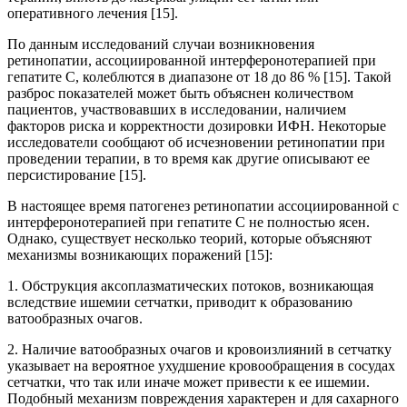
оперативного лечения [15].
По данным исследований случаи возникновения
ретинопатии, ассоциированной интерферонотерапией при
гепатите С, колеблются в диапазоне от 18 до 86 % [15]. Такой
разброс показателей может быть объяснен количеством
пациентов, участвовавших в исследовании, наличием
факторов риска и корректности дозировки ИФН. Некоторые
исследователи сообщают об исчезновении ретинопатии при
проведении терапии, в то время как другие описывают ее
персистирование [15].
В настоящее время патогенез ретинопатии ассоциированной с
интерферонотерапией при гепатите С не полностью ясен.
Однако, существует несколько теорий, которые объясняют
механизмы возникающих поражений [15]:
1. Обструкция аксоплазматических потоков, возникающая
вследствие ишемии сетчатки, приводит к образованию
ватообразных очагов.
2. Наличие ватообразных очагов и кровоизлияний в сетчатку
указывает на вероятное ухудшение кровообращения в сосудах
сетчатки, что так или иначе может привести к ее ишемии.
Подобный механизм повреждения характерен и для сахарного