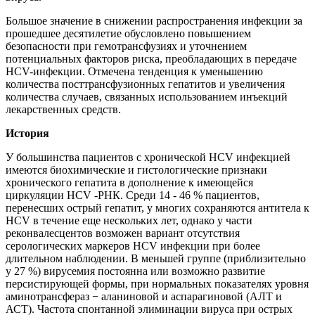
Большое значение в снижении распространения инфекции за
прошедшее десятилетие обусловлено повышением
безопасности при гемотрансфузиях и уточнением
потенциальных факторов риска, преобладающих в передаче
HCV-инфекции. Отмечена тенденция к уменьшению
количества посттрансфузионных гепатитов и увеличения
количества случаев, связанных использованием инъекций
лекарственных средств.
История
У большинства пациентов с хронической HCV инфекцией
имеются биохимические и гистологические признаки
хронического гепатита в дополнение к имеющейся
циркуляции HCV -РНК. Среди 14 - 46 % пациентов,
перенесших острый гепатит, у многих сохраняются антитела к
HCV в течение еще нескольких лет, однако у части
реконвалесцентов возможен вариант отсутствия
серологических маркеров HCV инфекции при более
длительном наблюдении. В меньшей группе (приблизительно
у 27 %) вирусемия постоянна или возможно развитие
персистирующей формы, при нормальных показателях уровня
аминотрансфераз − аланиновой и аспарагиновой (АЛТ и
АСТ). Частота спонтанной элиминации вируса при острых