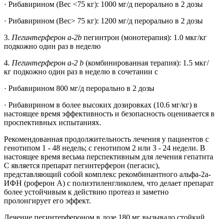
· Рибавирином (Вес <75 кг): 1000 мг/д перорально в 2 дозы
· Рибавирином (Вес> 75 кг): 1200 мг/д перорально в 2 дозы
3.
Пегинтерферон a-2b
пегинтрон (монотерапия): 1.0 мкг/кг
подкожно один раз в неделю
4.
Пегинтерферон a-2 b
(комбинированная терапия): 1.5 мкг/
кг подкожно один раз в неделю в сочетании с
· Рибавирином 800 мг/д перорально в 2 дозы
· Рибавирином в более высоких дозировках (10.6 мг/кг) в
настоящее время эффективность и безопасность оценивается в
проспективных испытаниях.
Рекомендованная продолжительность лечения у пациентов с
генотипом 1 - 48 недель; с генотипом 2 или 3 - 24 недели. В
настоящее время весьма перспективным для лечения гепатита
С является препарат пегинтерферон (пегасис),
представляющий собой комплекс рекомбинантного альфа-2а-
ИФН (роферон А) с полиэтиленгликолем, что делает препарат
более устойчивым к действию протеаз и заметно
пролонгирует его эффект.
Лечение пегинтерфероном в дозе 180 мг вызывало стойкий