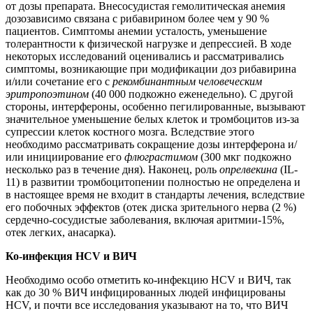
от дозы препарата. Внесосудистая гемолитическая анемия
дозозависимо связана с рибавирином более чем у 90 %
пациентов. Симптомы анемии усталость, уменьшение
толерантности к физической нагрузке и депрессией. В ходе
некоторых исследований оценивались и рассматривались
симптомы, возникающие при модификации доз рибавирина
и/или сочетание его с
рекомбинантным человеческим
эритропоэтином
(40 000 подкожно еженедельно). С другой
стороны, интерфероны, особенно пегилированные, вызывают
значительное уменьшение белых клеток и тромбоцитов из-за
супрессии клеток костного мозга. Вследствие этого
необходимо рассматривать сокращение дозы интерферона и/
или инициирование его
флюграстимом
(300 мкг подкожно
несколько раз в течение дня). Наконец, роль
опрелвекина
(IL-
11) в развитии тромбоцитопении полностью не определена и
в настоящее время не входит в стандарты лечения, вследствие
его побочных эффектов (отек диска зрительного нерва (2 %)
сердечно-сосудистые заболевания, включая аритмии-15%,
отек легких, анасарка).
Ко-инфекция HCV и ВИЧ
Необходимо особо отметить ко-инфекцию HCV и ВИЧ, так
как до 30 % ВИЧ инфицированных людей инфицированы
HCV, и почти все исследования указывают на то, что ВИЧ