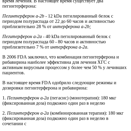
время лечения. В настоящее время существует два
пегинтерферона:
Пегинтерферон a-2b
- 12 kDa пегилированный белок с
периодом полураспада от 22 до 60 часов и активностью
приблизительно 28 % от
интерферона a-2b;
Пегитерферон a-2a
- 40 kDa пегилированный белок с
периодом полураспада 60 - 80 часов и активностью
приблизительно 7 % от
интерферона a-2a
.
В 2006 FDA заключил, что комбинация пегинтерферона и
рибавирина наиболее эффективна для лечения ХГC с
активным вирусным процессом у более чем 50 % у лечивших
пациентов.
В настоящее время FDA одобрило следующие режимы и
дозировки пегинтерферона и рибавирина:
1.
Пегинтерферон a-2a
(пегасис) (монотерапия): 180 мкг
(фиксированная доза) подкожно один раз в неделю
2.
Пегинтерферон a-2a
(комбинированная терапия): 180 мкг
(фиксированная доза) подкожно один раз в неделю в
сочетании с