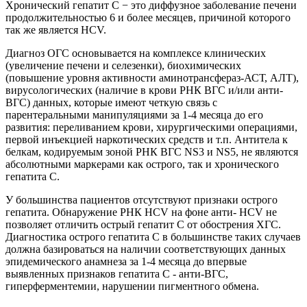
Хронический гепатит С − это диффузное заболевание печени
продолжительностью 6 и более месяцев, причиной которого
так же является HCV.
Диагноз ОГС основывается на комплексе клинических
(увеличение печени и селезенки), биохимических
(повышение уровня активности аминотрансфераз-АСТ, АЛТ),
вирусологических (наличие в крови РНК ВГС и/или анти-
ВГС) данных, которые имеют четкую связь с
парентеральными манипуляциями за 1-4 месяца до его
развития: переливанием крови, хирургическими операциями,
первой инъекцией наркотических средств и т.п. Антитела к
белкам, кодируемым зоной РНК ВГС NS3 и NS5, не являются
абсолютными маркерами как острого, так и хронического
гепатита С.
У большинства пациентов отсутствуют признаки острого
гепатита. Обнаружение РНК HCV на фоне анти- HCV не
позволяет отличить острый гепатит С от обострения ХГС.
Диагностика острого гепатита С в большинстве таких случаев
должна базироваться на наличии соответствующих данных
эпидемического анамнеза за 1-4 месяца до впервые
выявленных признаков гепатита С - анти-ВГС,
гиперферментемии, нарушении пигментного обмена.