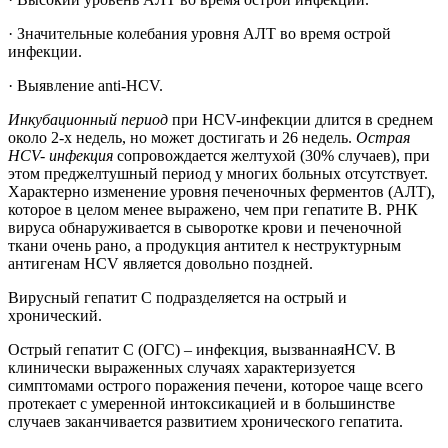
· Значительные колебания уровня АЛТ во время острой
инфекции.
· Выявление anti-HCV.
Инкубационный период
при НCV-инфекции длится в среднем
около 2-х недель, но может достигать и 26 недель.
Острая
HCV- инфекция
сопровождается желтухой (30% случаев), при
этом преджелтушный период у многих больных отсутствует.
Характерно изменение уровня печеночных ферментов (АЛТ),
которое в целом менее выражено, чем при гепатите В. РНК
вируса обнаруживается в сыворотке крови и печеночной
ткани очень рано, а продукция антител к неструктурным
антигенам HCV является довольно поздней.
Вирусный гепатит С подразделяется на острый и
хронический.
Острый гепатит С (ОГС) – инфекция, вызваннаяHCV. В
клинически выраженных случаях характеризуется
симптомами острого поражения печени, которое чаще всего
протекает с умеренной интоксикацией и в большинстве
случаев заканчивается развитием хронического гепатита.