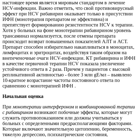
настоящее время является мировым стандартом в лечение
HCV-инфекции. Важно отметить, что свой противовирусный
эффект при HCV рибавирин оказывает только в присутствии
ИФН (монотерапия препаратом не эффективна) и
препятствует формированию резистентности HCV к терапии.
Хотя у больных на фоне монотерапии рибавирином уровень
трансаминаз нормализуется, после отмены препарата
происходит возврат повышенных показателей АЛТ и АСТ.
Препарат способен избирательно накапливаться в моноцитах,
лимфоцитах и эритроцитах, воздействуя таким образом на
внепеченочные очаги HCV-инфекции. КТ рибавирина и ИФН
в качестве первичной терапии HCV показала увеличение
устойчивого ответа в 2 раза. Причем у пациентов с высокой
репликативной активностью - более 3 млн gE/мл – выявлено
10-кратное возрастание частоты постоянного ответа по
сравнению с монотерапией ИФН .
Начальная оценка
При
монотерапии
интерфероном
и
комбинированной терапии
с рибавирином
возникают побочные эффекты, которые могут
служить противопоказанием или должны учитываться у
больных с определенными предрасполагающими факторами.
Которые включают значительную цитопению, беременность,
тяжелую депрессию, психиатрические состояния,