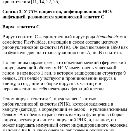
кровотечения [11, 14, 22, 25].
Сноска 3. У 75% пациентов, инфицированных
HCV
инфекцией, развивается хронический гепатит С.
Вирус гепатита С
Вирус гепатита C – единственный вирус рода
Hepa
dno
virus
в
семействе Flaviviridae, имеющий в своем составе цепочку
рибонуклеиновой кислоты (РНК). Он был выявлен в 1990 как
возбудитель для посттрансфузионного не-А, не-В гепатита.
По внешним параметрам - это обычный мелкий сферический
вирус, имеющий оболочку. HCV имеет очень маленький
геном, в нем всего 1 ген, в котором зашифрована структура 9
белков. Эти белки участвуют в проникновении вируса в
клетку, в создании и сборке вирусных частиц и в
переключении на себя некоторых функций клетки.
Геном вируса гепатита С представлен 1 нитью
рибонуклеиновой кислоты (РНК), которая заключена в
капсулу (капсид), а образующий ее белок − нуклеокапсидным
белком. Этот белок играет очень важную функцию в сборке
вируса, регуляции синтеза вирусной РНК, а, главное, он
может нарушать иммунный ответ инфицированного человека.
Капсид с РНК, в свою очередь, заключен в оболочку из