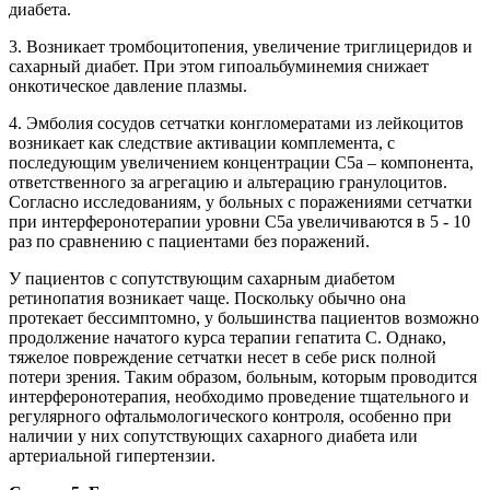
диабета.
3. Возникает тромбоцитопения, увеличение триглицеридов и
сахарный диабет. При этом гипоальбуминемия снижает
онкотическое давление плазмы.
4. Эмболия сосудов сетчатки конгломератами из лейкоцитов
возникает как следствие активации комплемента, с
последующим увеличением концентрации C5a – компонента,
ответственного за агрегацию и альтерацию гранулоцитов.
Согласно исследованиям, у больных с поражениями сетчатки
при интерферонотерапии уровни C5a увеличиваются в 5 - 10
раз по сравнению с пациентами без поражений.
У пациентов с сопутствующим сахарным диабетом
ретинопатия возникает чаще. Поскольку обычно она
протекает бессимптомно, у большинства пациентов возможно
продолжение начатого курса терапии гепатита С. Однако,
тяжелое повреждение сетчатки несет в себе риск полной
потери зрения. Таким образом, больным, которым проводится
интерферонотерапия, необходимо проведение тщательного и
регулярного офтальмологического контроля, особенно при
наличии у них сопутствующих сахарного диабета или
артериальной гипертензии.