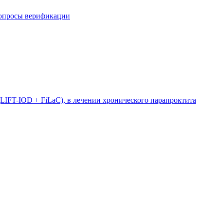
вопросы верификации
LIFT-IOD + FiLaC), в лечении хронического парапроктита