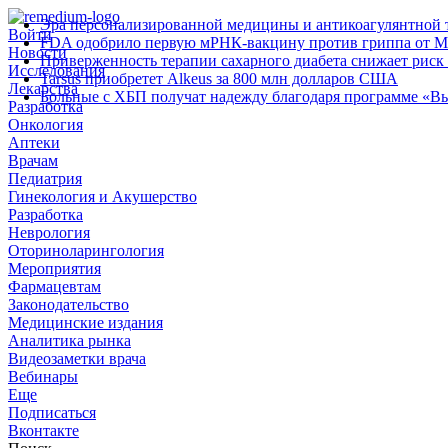
Эра персонализированной медицины и антикоагулянтной т
Войти
FDA одобрило первую мРНК‑вакцину против гриппа от M
Новости
Приверженность терапии сахарного диабета снижает риск 
Исследования
Tarsus приобретет Alkeus за 800 млн долларов США
Лекарства
Больные с ХБП получат надежду благодаря программе «В
Разработка
Онкология
Аптеки
Врачам
Педиатрия
Гинекология и Акушерство
Разработка
Неврология
Оториноларингология
Мероприятия
Фармацевтам
Законодательство
Медицинские издания
Аналитика рынка
Видеозаметки врача
Вебинары
Еще
Подписаться
Вконтакте