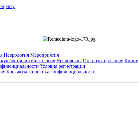
мацевту
я
Неврология
Мероприятия
кушерство и гинекология
Неврология
Гастроэнтерология
Клини
нфиденциальности
Условия регистрации
тия
Контакты
Политика конфиденциальности
Общество с ограниченной ответственностью «ГРУППА РЕМЕДИУМ
Адрес местонахождения: 105082, г. Москва, ул. Бакунинская, д. 71
ОГРН: 1067746819470 ИНН: 7701669956
е данные: Телефон:
+7 (495) 780-34-25
| Электронная почта:
reklama@re
ьзуются изображения по лицензии Shutterstock/FOTODOM, соблюдаются а
значена исключительно для работников здравоохранения. Информация о 