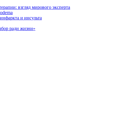
ерапии: взгляд мирового эксперта
oderna
инфаркта и инсульта
ыбор ради жизни»