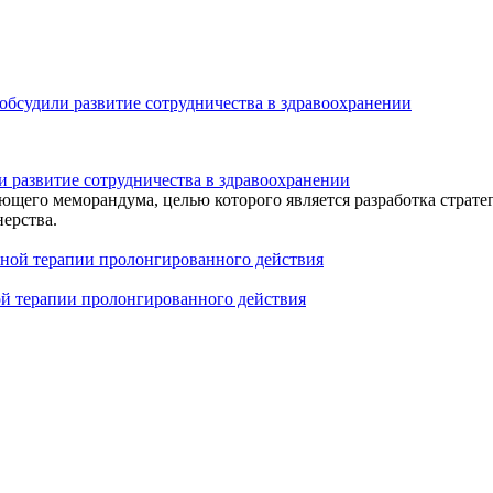
 развитие сотрудничества в здравоохранении
щего меморандума, целью которого является разработка стратег
ерства.
 терапии пролонгированного действия
nogo-klapana-u-85-letnego-muzhchiny/