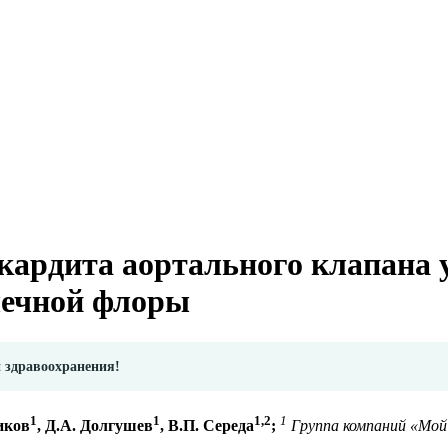
кардита аортального клапана 
шечной флоры
и здравоохранения!
1
1
1,2
1
иков
, Д.А. Долгушев
, В.П. Середа
;
Группа компаний «Мой