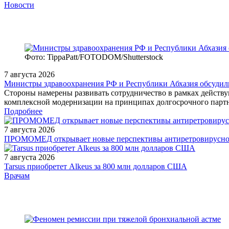
Новости
Фото: TippaPatt/FOTODOM/Shutterstock
7 августа 2026
Министры здравоохранения РФ и Республики Абхазия обсудили
Стороны намерены развивать сотрудничество в рамках действую
комплексной модернизации на принципах долгосрочного партн
Подробнее
7 августа 2026
ПРОМОМЕД открывает новые перспективы антиретровирусной
7 августа 2026
Tarsus приобретет Alkeus за 800 млн долларов США
/doctor/gastroenterology/razvitie-infektsionnogo-endokardita-aortal
Врачам