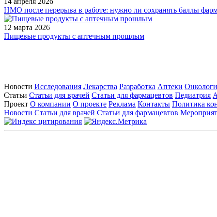
14 апреля 2026
НМО после перерыва в работе: нужно ли сохранять баллы фар
12 марта 2026
Пищевые продукты с аптечным прошлым
Новости
Исследования
Лекарства
Разработка
Аптеки
Онкологи
Статьи
Статьи для врачей
Статьи для фармацевтов
Педиатрия
А
Проект
О компании
О проекте
Реклама
Контакты
Политика ко
Новости
Статьи для врачей
Статьи для фармацевтов
Мероприя
Контактны
На сайте испол
Вся информация, размещенная на веб-сайте, предна