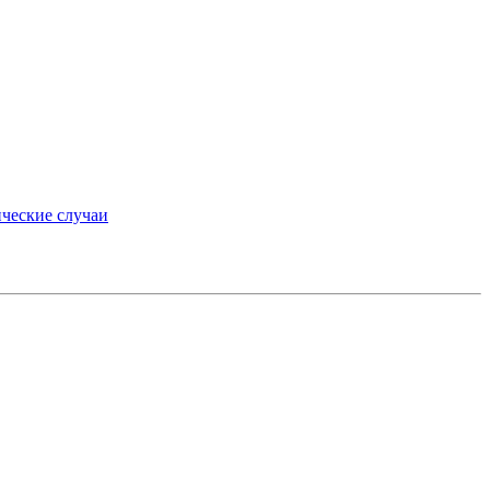
ческие случаи
»
medium.ru
вторские права.
препаратах, отпускаемых по рецепту, предназначена