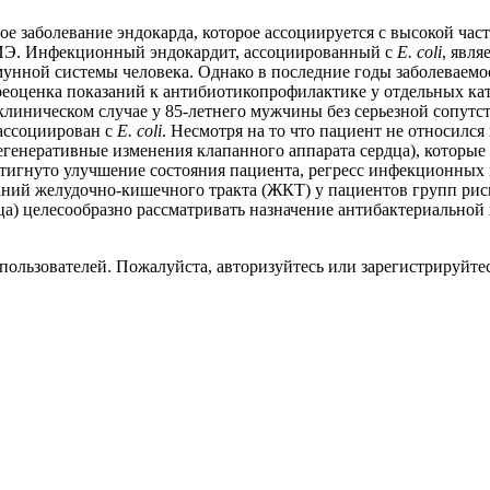
 заболевание эндокарда, которое ассоциируется с высокой час
я ИЭ. Инфекционный эндокардит, ассоциированный с
E. coli
, явля
мунной системы человека. Однако в последние годы заболеваем
реоценка показаний к антибиотикопрофилактике у отдельных кат
иническом случае у 85-летнего мужчины без серьезной сопутст
 ассоциирован с
E. сoli
. Несмотря на то что пациент не относилс
егенеративные изменения клапанного аппарата сердца), которы
тигнуто улучшение состояния пациента, регресс инфекционных 
ний желудочно-кишечного тракта (ЖКТ) у пациентов групп риск
) целесообразно рассматривать назначение антибактериальной 
пользователей. Пожалуйста, авторизуйтесь или зарегистрируйтес