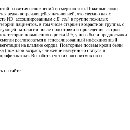
тотой развития осложнений и смертностью. Пожилые люди –
ется редко встречающейся патологией, что связано как с
ость ИЭ, ассоциированным с
E. coli
, в группе пожилых
егорий пациентов, в том числе старшей возрастной группы, с
вующей патологии после подготовки и проведения гастрои
я к категории повышенного риска ИЭ, у него были предпосылки
е смогли реализоваться в генерализованный инфекционный
вегетаций на клапане сердца. Повторные посевы крови были
а (пожилой возраст, снижение иммунного статуса и
профилактики. Выработка четких алгоритмов по ее
ь на сайте.