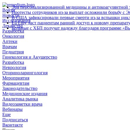
Эра персонализированной медицины и антикоагулянтной т
Войти
Протесты сотрудников из‑за выплат осложнили борьбу с Э
Новости
В США зафиксировали первые смерти из‑за вспышки цик
Исследования
Eli Lilly даст пациентам ранний доступ к новому препарат
Лекарства
Больные с ХБП получат надежду благодаря программе «В
Разработка
Онкология
Аптеки
Врачам
Педиатрия
Гинекология и Акушерство
Разработка
Неврология
Оториноларингология
Мероприятия
Фармацевтам
Законодательство
Медицинские издания
Аналитика рынка
Видеозаметки врача
Вебинары
Еще
Подписаться
Вконтакте