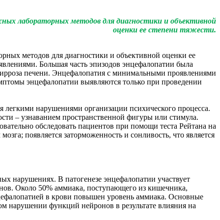
ежных лабораторных методов для диагностики и объективной
оценки ее степени тяжести.
торных методов для диагностики и объективной оценки ее
влениями. Большая часть эпизодов энцефалопатии была
 цирроза печени. Энцефалопатия с минимальными проявлениями
симптомы энцефалопатии выявляются только при проведении
ся легкими нарушениями организации психического процесса.
ости – узнаванием пространственной фигуры или стимула.
овательно обследовать пациентов при помощи теста Рейтана на
озга; появляется заторможенность и сонливость, что является
ных нарушениях. В патогенезе энцефалопатии участвует
нов. Около 50% аммиака, поступающего из кишечника,
энцефалопатией в крови повышен уровень аммиака. Основные
ом нарушении функций нейронов в результате влияния на