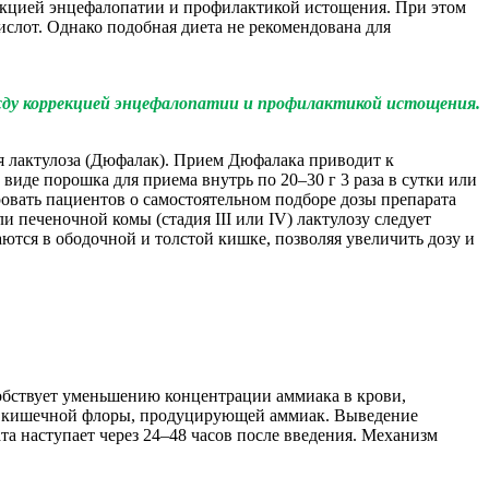
рекцией энцефалопатии и профилактикой истощения. При этом
слот. Однако подобная диета не рекомендована для
жду коррекцией энцефалопатии и профилактикой истощения.
я лактулоза (Дюфалак). Прием Дюфалака приводит к
де порошка для приема внутрь по 20–30 г 3 раза в сутки или
ровать пациентов о самостоятельном подборе дозы препарата
ли печеночной комы (стадия III или IV) лактулозу следует
аются в ободочной и толстой кишке, позволяя увеличить дозу и
собствует уменьшению концентрации аммиака в крови,
ия кишечной флоры, продуцирующей аммиак. Выведение
а наступает через 24–48 часов после введения. Механизм