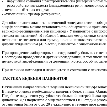
- нарушение сознания с расстройством сна (инверсия нормальн
- расстройство интеллекта (замедленность речи, монотонность
- печеночный запах изо рта;
- «хлопающий» тремор (астериксис).
Для обоснования диагноза печеночной энцефалопатии необходи
энцефалопатии» можно установить при обнаружении признаков х
варикозно-расширенных вен пищевода). У пациентов с циррозо
этиология изменений. В таблице 1 показан метод оценки сте
печеночные звездочки или тремор, но они не являются патогно
дифенилгидантоином [4]. Часто у пациентов с энцефалопатие
При проведении лабораторных исследований у больных с пече
Необходимо проведение и других исследований, в том числе 
печеночной энцефалопатии от деменции, но вопрос об их целе
При наличии лихорадки и лейкоцитоза в сочетании с печеноч
ТАКТИКА ВЕДЕНИЯ ПАЦИЕНТОВ
Важнейшим направлением в ведении печеночной энцефалопатии
В первую очередь необходимо ограничить белок в пище. Однак
Подобные нарушения усугубляются большой потерей белка при 
динамике. Для пациентов с энцефалопатией I и II стадии рекоме
ограничения белка от 0 до 20 г ежедневно в течение проведен