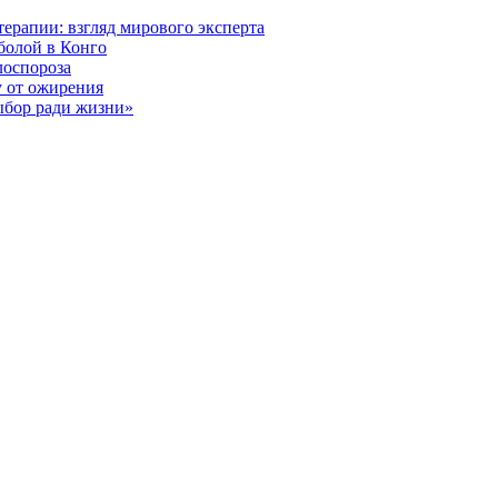
ерапии: взгляд мирового эксперта
болой в Конго
лоспороза
у от ожирения
ыбор ради жизни»