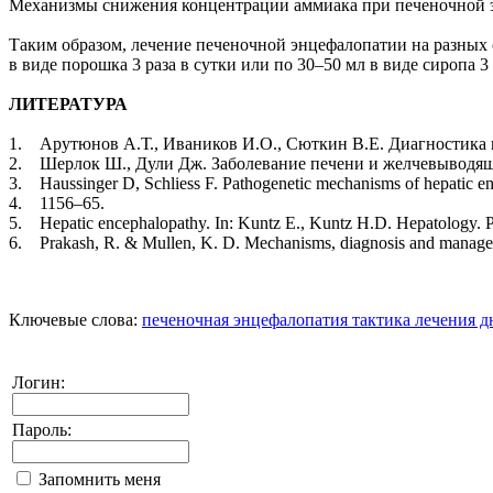
Механизмы снижения концентрации аммиака при печеночной э
Таким образом, лечение печеночной энцефалопатии на разных 
в виде порошка 3 раза в сутки или по 30–50 мл в виде сиропа 3 
ЛИТЕРАТУРА
1. Арутюнов А.Т., Иваников И.О., Сюткин В.Е. Диагностика и
2. Шерлок Ш., Дули Дж. Заболевание печени и желчевыводящих 
3. Haussinger D, Schliess F. Pathogenetic mechanisms of hepatic e
4. 1156–65.
5. Hepatic encephalopathy. In: Kuntz E., Kuntz H.D. Hepatology. Pr
6. Prakash, R. & Mullen, K. D. Mechanisms, diagnosis and manageme
Ключевые слова:
печеночная энцефалопатия
тактика лечения
д
Логин:
Пароль:
Запомнить меня