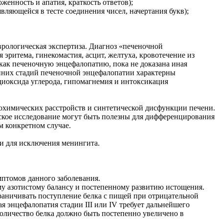
енность и апатия, краткость ответов);
вляющейся в тесте соединения чисел, начертания букв);
рологическая экспертиза. Диагноз «печеночной
эритема, гинекомастия, асцит, желтуха, кровотечение из
 как печеночную энцефалопатию, пока не доказана иная
анних стадий печеночной энцефалопатии характерны
 диоксида углерода, гипомагнемия и интоксикация
охимических расстройств и синтетической дисфункции печени.
ское исследование могут быть полезны для дифференцирования
м конкретном случае.
и для исключения менингита.
птомов данного заболевания.
ому азотистому балансу и постепенному развитию истощения.
раничивать поступление белка с пищей при отрицательной
ая энцефалопатия стадии III или IV требует дальнейшего
количество белка должно быть постепенно увеличено в