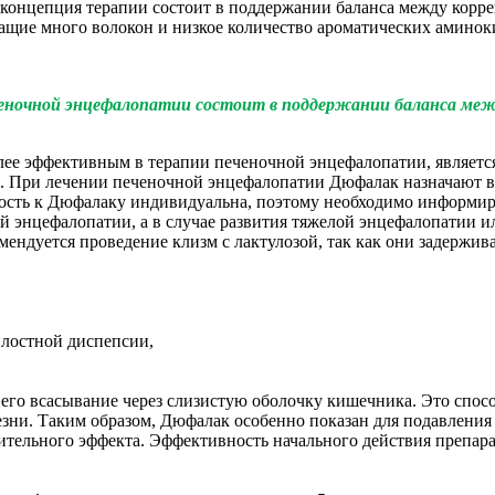
я концепция терапии состоит в поддержании баланса между кор
ащие много волокон и низкое количество ароматических аминоки
ченочной энцефалопатии состоит в поддержании баланса ме
лее эффективным в терапии печеночной энцефалопатии, являетс
При лечении печеночной энцефалопатии Дюфалак назначают в ви
льность к Дюфалаку индивидуальна, поэтому необходимо информи
ией энцефалопатии, а в случае развития тяжелой энцефалопатии и
мендуется проведение клизм с лактулозой, так как они задержив
лостной диспепсии,
 его всасывание через слизистую оболочку кишечника. Это спо
зни. Таким образом, Дюфалак особенно показан для подавлен
тельного эффекта. Эффективность начального действия препарат