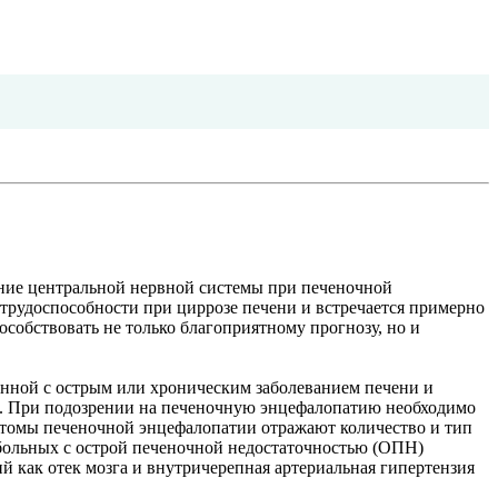
ние центральной нервной системы при печеночной
трудоспособности при циррозе печени и встречается примерно
особствовать не только благоприятному прогнозу, но и
нной с острым или хроническим заболеванием печени и
и. При подозрении на печеночную энцефалопатию необходимо
томы печеночной энцефалопатии отражают количество и тип
 больных с острой печеночной недостаточностью (ОПН)
й как отек мозга и внутричерепная артериальная гипертензия