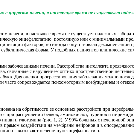
ых с циррозом печени, в настоящее время не существует над
озом печени, в настоящее время не существует надежных лабора
дическую энцефалопатию, постоянную или с минимальными проя
еципитации факторов, но иногда сопутствовала декомпенсации
как субклиническая форма. У подобных пациентов клинические 
ими заболеваниями печени. Расстройства интеллекта проявляют
ва, связанные с нарушением оптико-пространственной деятельн
я букв. Для оценки прогрессирования заболевания можно послед
и часто сопровождается психомоторным возбуждением и отеком м
нована на обратимости ее основных расстройств при церебраль
ся при расщеплении белков, аминокислот, пуринов и пиримиди
ков пищи и глютамина (рис. 1, 2). У 90% больных с печеночной 
в прямом воздействии на мембраны нейронов и в опосредованн
ионина – вызывают печеночную энцефалопатию.