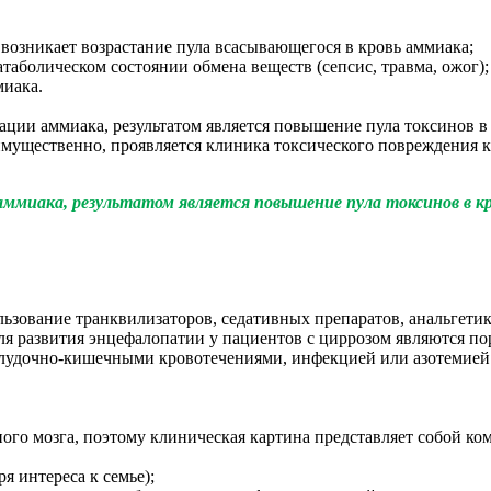
 возникает возрастание пула всасывающегося в кровь аммиака;
аболическом состоянии обмена веществ (сепсис, травма, ожог);
миака.
ации аммиака, результатом является повышение пула токсинов 
имущественно, проявляется клиника токсического повреждения кл
ммиака, результатом является повышение пула токсинов в кр
льзование транквилизаторов, седативных препаратов, анальгет
 развития энцефалопатии у пациентов с циррозом являются пор
 желудочно-кишечными кровотечениями, инфекцией или азотемией
го мозга, поэтому клиническая картина представляет собой ком
я интереса к семье);