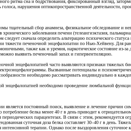
ого ритма сна и бодрствования, фиксированный взгляд, затормож
 голоса, нарушения оптикопространственной деятельности, проя
мы тщательный сбор анамнеза, физикальное обследование и нев
ронического заболевания печени (телеангиэктазия, пальмарная 
м следует сначала определить альтерацию психического статуса
пени тяжести печеночной энцефалопатии по Нью-Хейвену. Для р
моничными, также как и уремия, наркотическое состояние из-за
й можно выявить печеночный запах и гипервентиляцию.
ночной энцефалопатией часто выявляются признаки тяжелых би
электроэнцефалограммы. Вызванные потенциалы и психометриче
сообразности необходимо рассматривать индивидуально в каждо
ной энцефалопатией необходимо проведение люмбальной функци
 является постоянный поиск, выявление и лечение причин сим
о потребление белка менее 40 г в день приводит к отрицательн
периодических парацентезах. В связи с этим, рекомендуется ог
ндованная суточная доза белка составляет 30–40 г в день. Тяжел
ия интенсивной терапии. Однако после выздоровления суточное 