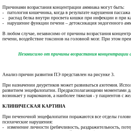
Причинами возрастания концентрации аммиака могут быть:
- патология кишечника, когда в результате нарушения пассажа
- распад белка внутри просвета кишки при инфекции и при кат
- нарушение функции печени – детоксикация эндогенного ам
В любом случае, независимо от причины возрастания концентр
печени, воздействие токсинов на головной мозг. При этом пре
Независимо от причины возрастания концентрации а
Анализ причин развития ПЭ представлен на рисунке 3.
При назначении диуретиков может развиваться азотемия. Испо
развитием энцефалопатии. Предрасполагающими моментами для
возникает у наркоманов, а наиболее тяжелая - у пациентов с
КЛИНИЧЕСКАЯ КАРТИНА
При печеночной энцефалопатии поражаются все отделы головно
психические нарушения:
- изменение личности (ребячливость, раздражительность, потер