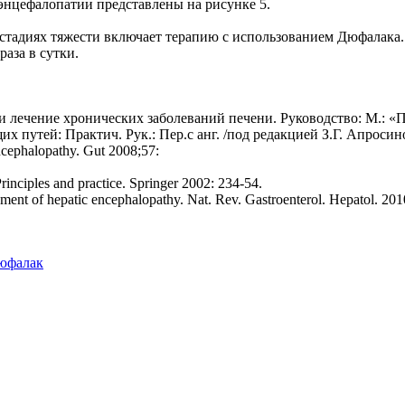
нцефалопатии представлены на рисунке 5.
стадиях тяжести включает терапию с использованием Дюфалака.
раза в сутки.
 лечение хронических заболеваний печени. Руководство: М.: «П
путей: Практич. Рук.: Пер.с анг. /под редакцией З.Г. Апросино
ncephalopathy. Gut 2008;57:
inciples and practice. Springer 2002: 234-54.
nt of hepatic encephalopathy. Nat. Rev. Gastroenterol. Hepatol. 201
юфалак