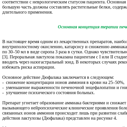
соответствии с неврологическим статусом пациента. Основна
большую часть должны составлять растительные белки, содерж
длительного применения.
Основная концепция терапии пе
В настоящее время одним из лекарственных препаратов, наибо
внутриполостному окислению, катарсису и снижению аммиака. 
по 30–50 мл в виде сиропа 3 раза в сутки. Однако чувствите
[3]. Пероральная лактулоза показана пациентам с I или II стад
вводить через назогастральный зонд. В некоторых случаях реко
избежать риска аспирации.
Основное действие Дюфалака заключается в следующем:
- снижение концентрации ионов аммония в крови на 25–50%,
- уменьшение выраженности печеночной энцефалопатии и гни
- улучшение психического состояния больных.
Препарат угнетает образование аммиака бактериями и снижает
вызывающего нейропсихические клинические проявления боле
связанных ионов аммония происходит лишь при развитии слаби
действия лактулозы (Дюфалака) представлен на рисунке 4.