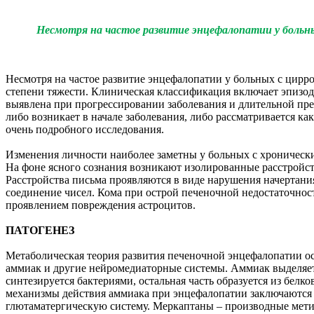
Несмотря на частое развитие энцефалопатии у больн
Несмотря на частое развитие энцефалопатии у больных с цирр
степени тяжести. Клиническая классификация включает эпизо
выявлена при прогрессировании заболевания и длительной пр
либо возникает в начале заболевания, либо рассматривается 
очень подробного исследования.
Изменения личности наиболее заметны у больных с хроническ
На фоне ясного сознания возникают изолированные расстройст
Расстройства письма проявляются в виде нарушения начертани
соединение чисел. Кома при острой печеночной недостаточност
проявлением повреждения астроцитов.
ПАТОГЕНЕЗ
Метаболическая теория развития печеночной энцефалопатии ос
аммиак и другие нейромедиаторные системы. Аммиак выделяет
синтезируется бактериями, остальная часть образуется из бел
механизмы действия аммиака при энцефалопатии заключаются 
глютаматергическую систему. Меркаптаны – производные мет