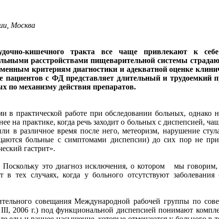
и, Москва
удочно-кишечного тракта все чаще привлекают к себ
льными расстройствами пищеварительной системы страдаю
еменным критериям диагностики и адекватной оценке клини
е пациентов с ФД представляет длительный и трудоемкий 
х по механизму действия препаратов.
ми в практической работе при обследовании больных, однако не
ее на практике, когда речь заходит о больных с диспепсией, ча
и в различное время после него, метеоризм, нарушение стул
ращаются больные с симптомами диспепсии) до сих пор не п
ческий гастрит».
оскольку это диагноз исключения, о котором мы говорим, 
в тех случаях, когда у больного отсутствуют заболевания (я
сительного совещания Международной рабочей группы по сов
III, 2006 г.) под функциональной диспепсией понимают компл
ле еды и раннее насыщение, которые отмечаются у больного в 