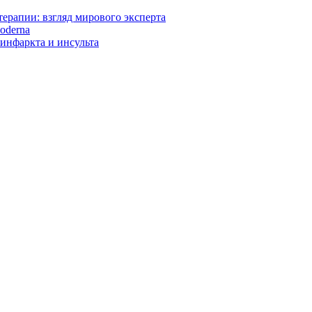
ерапии: взгляд мирового эксперта
oderna
инфаркта и инсульта