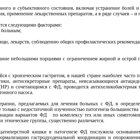
ого и субъективного состояния, включая устранение болей и 
я, применение лекарственных препаратов, а в ряде случаев – и
яется следующими факторами:
 больным;
щи, лекарств, соблюдению общих профилактических рекоменда
итание небольшими порциями с ограничением жирной и острой пи
ейся с хроническим гастритом, в нашей стране наиболее часто
тики, антисекреторные препараты, невсасывающиеся антацид
i (НР) и сочетающимся с ФД, проводится антихеликобактерная т
тонного насоса.
ерапии, предлагаемых для лечения больных с ФД, в определен
не только с недостаточной изученностью патогенеза большинства
иации вариантов ФД по комплексу тех или иных симптомов. 
и этнические группы, существенно различается.
атиперстной кишки в патогенезе ФД послужила основание
нормализацию гастродуоденальной координации и опорожнени