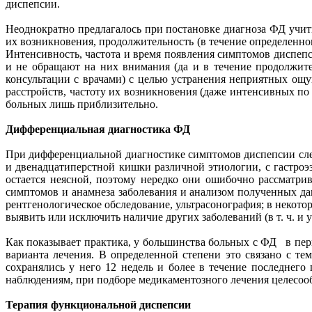
диспепсии.
Неоднократно предлагалось при постановке диагноза ФД учиты
их возникновения, продолжительность (в течение определенног
Интенсивность, частота и время появления симптомов диспеп
и не обращают на них внимания (да и в течение продолжит
консультации с врачами) с целью устранения неприятных ощ
расстройств, частоту их возникновения (даже интенсивных по
больных лишь приблизительно.
Дифференциальная диагностика ФД
При дифференциальной диагностике симптомов диспепсии сле
и двенадцатиперстной кишки различной этиологии, с гастро
остается неясной, поэтому нередко они ошибочно рассматр
симптомов и анамнеза заболевания и анализом полученных да
рентгенологическое обследование, ультрасонография; в некот
выявить или исключить наличие других заболеваний (в т. ч. и
Как показывает практика, у большинства больных с ФД в пер
варианта лечения. В определенной степени это связано с те
сохранялись у него 12 недель и более в течение последнег
наблюдениям, при подборе медикаментозного лечения целесоо
Терапия функциональной диспепсии