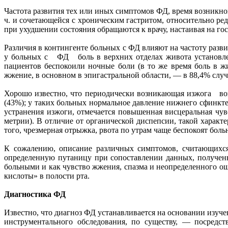
Частота развития тех или иных симптомов ФД, время возникно
ч. и сочетающейся с хроническим гастритом, относительно ре
при ухудшении состояния обращаются к врачу, настаивая на го
Различия в контингенте больных с ФД влияют на частоту разв
у больных с ФД боль в верхних отделах живота установлен
пациентов беспокоили ночные боли (в то же время боль в ж
жжение, в основном в эпигастральной области, — в 88,4% случ
Хорошо известно, что периодически возникающая изжога воз
(43%); у таких больных нормальное давление нижнего сфинкте
устранения изжоги, отмечается повышенная висцеральная чу
метрии). В отличие от органической диспепсии, такой харак
того, чрезмерная отрыжка, рвота по утрам чаще беспокоят боль
К сожалению, описание различных симптомов, считающихся
определенную путаницу при сопоставлении данных, полученн
больными и как чувство жжения, спазма и неопределенного ощ
кислоты» в полости рта.
Диагностика ФД
Известно, что диагноз ФД устанавливается на основании изуче
инструментального обследования, по существу, — посредст