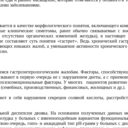
скими заболеваниями.
ивается в качестве морфологического понятия, включающего ко
ные клинические симптомы, ранее обычно связываемые с во
 отсутствии органических изменений желудка), в настоящее
е составляют суть понятия «гастрит». Ведь хронический гас
вляющих никаких жалоб, а уменьшение активности хроническог
сии.
имся гастроэнтерологическим жалобам. Факторы, способствую
зывают в первую очередь не с нарушением диеты, а с приемо
психоэмоциональные факторы. У многих пациентов развитию з
 (семейных, производственных, финансовых, жилищных и др.).
ют в себя нарушения секреции соляной кислоты, расстройст
льной диспепсии двояка. На основании полученных данных мо
желудка у больных с язвенноподобным вариантом функциональн
 свою очередь, гипо- и анацидный тип рН-грамм у больных с д