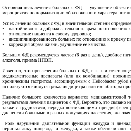
Основная цель лечения больных с ФД — улучшение объективн
мероприятия по нормализации образа жизни и характера питани
Успех лечения больных с ФД в значительной степени определ
• настойчивость и доброжелательность врача по отношению к
• отношение пациента к своему здоровью;
• дисциплинированность больных по отношению к приему пи
• коррекция образа жизни, улучшение ее качества.
Больным ФД рекомендуется частое (6 раз в день), дробное п
алкоголя, приема НПВП.
Известно, что при лечении больных с ФД, в т. ч. и сочетающ
медикаментозные препараты (или их комбинации): прокине
хроническим гастритом, ассоциируемым с Helicobacter pylor
используются висмута трикалия дицитрат или ингибиторы про
Наличие большого количества вариантов медикаментозной т
результатами лечения пациентов с ФД. Вероятно, это связано 
также с трудностями, нередко возникающими при дифференц
диспепсии больными в разных популяциях населения, включая 
Роль нарушений двигательной функции желудка и двенадц
перистальтику пищевода и желудка, а также обеспечивают 