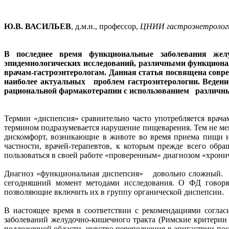
Ю.В. ВАСИЛЬЕВ
, д.м.н., профессор,
ЦНИИ гастроэнетрологи
В последнее время функциональные заболевания жел
эпидемиологических исследований, различными функциона
врачам-гастроэнтерологам. Данная статья посвящена совр
наиболее актуальных проблем гастроэнтерологии. Ведени
рациональной фармакотерапии с использованием различны
Термин «диспепсия» сравнительно часто употребляется врача
термином подразумевается нарушение пищеварения. Тем не мен
дискомфорт, возникающие в животе во время приема пищи ил
частности, врачей-терапевтов, к которым прежде всего об
пользоваться в своей работе «проверенным» диагнозом «хрони
Диагноз «функциональная диспепсия» довольно сложный. П
сегодняшний момент методами исследования. О ФД говорят 
позволяющие включить их в группу органической диспепсии.
В настоящее время в соответствии с рекомендациями согла
заболеваний желудочно-кишечного тракта (Римские критерии 
подложечной области, чувство переполнения в эпигастрии пос