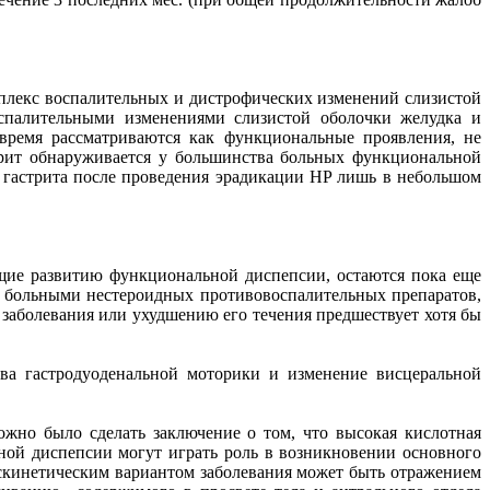
мплекс воспалительных и дистрофических изменений слизистой
спалительными изменениями слизистой оболочки желудка и
 время рассматриваются как функциональные проявления, не
трит обнаруживается у большинства больных функциональной
о гастрита после проведения эрадикации HP лишь в небольшом
щие развитию функциональной диспепсии, остаются пока еще
м больными нестероидных противовоспалительных препаратов,
аболевания или ухудшению его течения предшествует хотя бы
ва гастродуоденальной моторики и изменение висцеральной
жно было сделать заключение о том, что высокая кислотная
ой диспепсии могут играть роль в возникновении основного
искинетическим вариантом заболевания может быть отражением