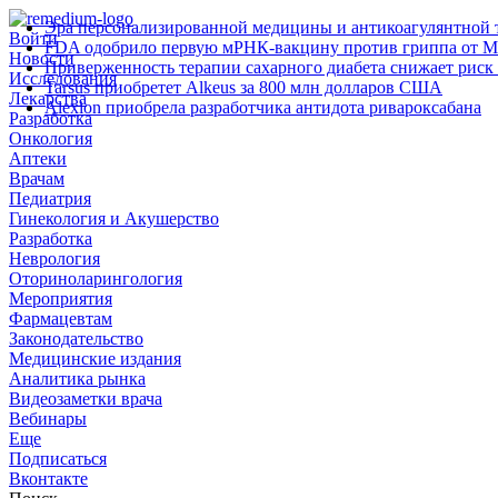
Эра персонализированной медицины и антикоагулянтной т
Войти
FDA одобрило первую мРНК‑вакцину против гриппа от M
Новости
Приверженность терапии сахарного диабета снижает риск 
Исследования
Tarsus приобретет Alkeus за 800 млн долларов США
Лекарства
Alexion приобрела разработчика антидота ривароксабана
Разработка
Онкология
Аптеки
Врачам
Педиатрия
Гинекология и Акушерство
Разработка
Неврология
Оториноларингология
Мероприятия
Фармацевтам
Законодательство
Медицинские издания
Аналитика рынка
Видеозаметки врача
Вебинары
Еще
Подписаться
Вконтакте