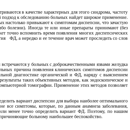
риваются в качестве характерных для этого синдрома, частоту
кой подход к обследованию больных найдет широкое применение.
ых настолько привыкают к симптомам диспепсии, что зачастую
бо болезни). Иногда те или иные препараты принимают (без
жет точно вспомнить время появления многих диспепсических
ия ФД, а нередко и ее течение врач может проследить со слов
встречаются у больных с доброкачественными язвами желудка
больных причина появления клинических симптомов диспепсии
льной диагностике органической и ФД, наряду с выяснением
езультаты таких объективных методов, как эндоскопическое и
 компьютерной томографии. Применение этих методов позволяет
еделить вариант диспепсии для выбора наиболее оптимального
 не все симптомы, которые, по данным анамнеза заболевания,
 или менее точно определить вариант ФД. Поэтому, по нашим
 причиняющие больному наибольшее беспокойство.