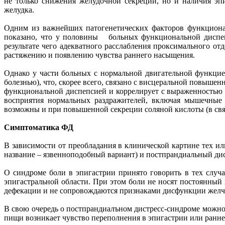
не только снижения желудочной секреции, но и наличия эп
желудка.
Одним из важнейших патогенетических факторов функционал
показано, что у половины больных функциональной диспепс
результате чего адекватного расслабления проксимального о
растяжению и появлению чувства раннего насыщения.
Однако у части больных с нормальной двигательной функцие
болезнью), что, скорее всего, связано с висцеральной повыш
функциональной диспепсией и коррелирует с выраженностью 
восприятия нормальных раздражителей, включая мышечные 
возможны и при повышенной секреции соляной кислоты (в связ
Симптоматика ФД
В зависимости от преобладания в клинической картине тех 
название – язвенноподобный вариант) и постпрандиальный дис
О синдроме боли в эпигастрии принято говорить в тех случ
эпигастральной области. При этом боли не носят постоянный
дефекации и не сопровождаются признаками дисфункции желчн
В свою очередь о постпрандиалъном дистресс-синдроме можно в
пищи возникает чувство переполнения в эпигастрии или ранне