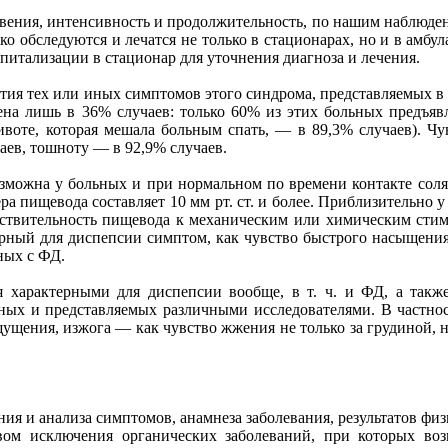
вения, интенсивность и продолжительность, по нашим наблюдени
дко обследуются и лечатся не только в стационарах, но и в амб
спитализации в стационар для уточнения диагноза и лечения.
ития тех или иных симптомов этого синдрома, представляемых в 
а лишь в 36% случаев: только 60% из этих больных предъяв
ивоте, которая мешала больным спать, — в 89,3% случаев). Чу
аев, тошноту — в 92,9% случаев.
можна у больных и при нормальном по времени контакте соля
ра пищевода составляет 10 мм рт. ст. и более. Приблизительн
вствительность пищевода к механическим или химическим сти
терный для диспепсии симптом, как чувство быстрого насыщени
ных с ФД.
 характерными для диспепсии вообще, в т. ч. и ФД, а такж
ых и представляемых различными исследователями. В частности
ущения, изжога — как чувство жжения не только за грудиной, н
ния и анализа симптомов, анамнеза заболевания, результатов фи
вом исключения органических заболеваний, при которых воз