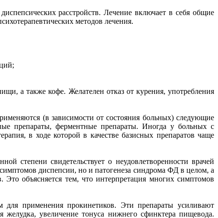
диспепсических расстройств. Лечение включает в себя общие
 психотерапевтических методов лечения.
ций;
щи, а также кофе. Желателен отказ от курения, употребления
 применяются (в зависимости от состояния больных) следующие
ные препараты, ферментные препараты. Иногда у больных с
ерапия, в ходе которой в качестве базисных препаратов чаще
ной степени свидетельствует о неудовлетворенности врачей
 симптомов диспепсии, но и патогенеза синдрома ФД в целом, а
Это объясняется тем, что интерпретация многих симптомов
м для применения прокинетиков. Эти препараты усиливают
я желудка, увеличение тонуса нижнего сфинктера пищевода.