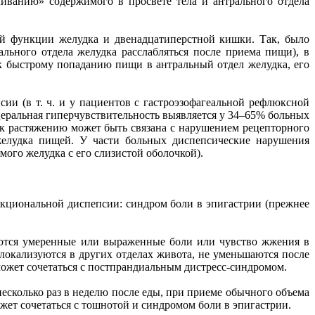
иванию» содержимого в просвете тела и антрального отдела
й функции желудка и двенадцатиперстной кишки. Так, было
ьного отдела желудка расслабляться после приема пищи), в
 к быстрому попаданию пищи в антральный отдел желудка, его
и (в т. ч. и у пациентов с гастроэзофагеальной рефлюксной
церальная гиперчувствительность выявляется у 34–65% больных
к растяжению может быть связана с нарушением рецепторного
желудка пищей. У части больных диспепсические нарушения
ого желудка с его слизистой оболочкой).
кциональной диспепсии: синдром боли в эпигастрии (прежнее
чаются умеренные или выраженные боли или чувство жжения в
локализуются в других отделах живота, не уменьшаются после
ожет сочетаться с постпрандиальным дистресс-синдромом.
несколько раз в неделю после еды, при приеме обычного объема
ет сочетаться с тошнотой и синдромом боли в эпигастрии.