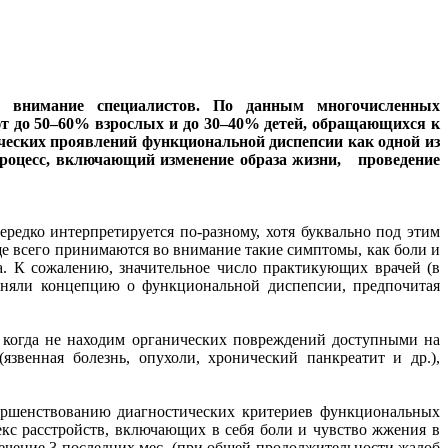
е внимание специалистов. По данным многочисленных
т до 50–60% взрослых и до 30–40% детей, обращающихся к
ческих проявлений функциональной диспепсии как одной из
процесс, включающий изменение образа жизни, проведение
редко интерпретируется по-разному, хотя буквально под этим
ще всего принимаются во внимание такие симптомы, как боли и
а. К сожалению, значительное число практикующих врачей (в
риняли концепцию о функциональной диспепсии, предпочитая
когда не находим органических повреждений доступными на
звенная болезнь, опухоли, хронический панкреатит и др.),
ершенствованию диагностических критериев функциональных
екс расстройств, включающих в себя боли и чувство жжения в
течение 3 последних мес. (при общей продолжительности жалоб