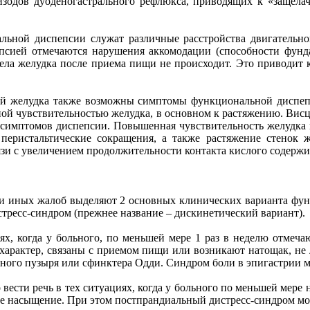
изодов дуоденогастрального рефлюкса, приводящих к «защелач
ьной диспепсии служат различные расстройства двигательно
ией отмечаются нарушения аккомодации (способности фундал
тдела желудка после приема пищи не происходит. Это приводит
й желудка также возможны симптомы функциональной диспепси
енной чувствительностью желудка, в основном к растяжению. Вис
симптомов диспепсии. Повышенная чувствительность желудка 
перистальтические сокращения, а также растяжение стенок 
и с увеличением продолжительности контакта кислого содержим
или иных жалоб выделяют 2 основных клинических варианта фун
тресс-синдром (прежнее название – дискинетический вариант).
аях, когда у больного, по меньшей мере 1 раз в неделю отме
 характер, связаны с приемом пищи или возникают натощак, не 
ого пузыря или сфинктера Одди. Синдром боли в эпигастрии м
ести речь в тех ситуациях, когда у больного по меньшей мере 
е насыщение. При этом постпрандиальный дистресс-синдром мож