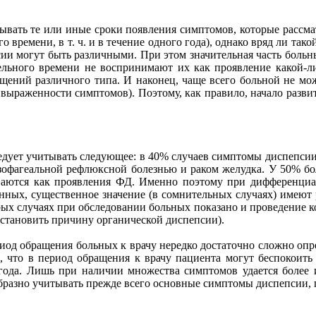
вать те или иные сроки появления симптомов, которые рассмат
о времени, в т. ч. и в течение одного года), однако вряд ли та
сии могут быть различными. При этом значительная часть больн
ельного времени не воспринимают их как проявление какой-ли
ущений различного типа. И наконец, чаще всего больной не мо
 выраженности симптомов). Поэтому, как правило, начало развит
дует учитывать следующее: в 40% случаев симптомы диспепсии 
эзофагеальной рефлюксной болезнью и раком желудка. У 50% 
иваются как проявления ФД. Именно поэтому при дифференциа
нных, существенное значение (в сомнительных случаях) имеют р
орых случаях при обследовании больных показано и проведение
 установить причину органической диспепсии).
иод обращения больных к врачу нередко достаточно сложно опр
м, что в период обращения к врачу пациента могут беспокоить
о года. Лишь при наличии множества симптомов удается более
бразно учитывать прежде всего основные симптомы диспепсии,