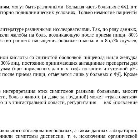
ям, могут быть различными. Большая часть больных с ФД, в т.
улаторно-поликлинических условиях. Только немногие пациенты
литературе различными исследователями. Так, по ряду данных,
ляли жалобы на боль, возникающую после приема пищи, 80%
вство раннего насыщения больные отмечали в 85,7% случаев,
ной кислоты со слизистой оболочкой пищевода и/или желудка
о у 30% лиц, постоянно принимающих антацидные препараты для
мулам (при нормальных данных эзофагоскопии и суточной рН-
я после приема пищи, отмечается лишь у больных с ФД. Кроме
е интерпретация этих симптомов разными больными, вносит
, боль в животе (и даже за грудиной) может «трактоваться»
о и в эпигастральной области, регургитация — как «появление
зикального обследования больных, а также данных лабораторно-
никли симптомы диспепсии, т. е. исключения органической