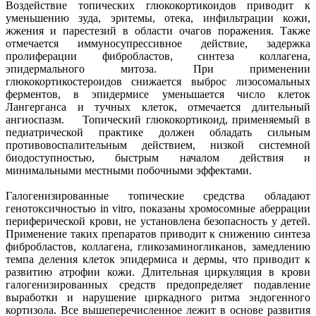
Воздействие топических глюкокортикоидов приводит к
уменьшению зуда, эритемы, отека, инфильтрации кожи,
жжения и парестезий в области очагов поражения. Также
отмечается иммуносупрессивное действие, задержка
пролиферации фибробластов, синтеза коллагена,
эпидермального митоза. При применении
глюкокортикостероидов снижается выброс лизосомальных
ферментов, в эпидермисе уменьшается число клеток
Лангерганса и тучных клеток, отмечается длительный
ангиоспазм. Топический глюкокортикоид, применяемый в
педиатрической практике должен обладать сильным
противовоспалительным действием, низкой системной
биодоступностью, быстрым началом действия и
минимальными местными побочными эффектами.
Галогенизированные топические средства обладают
генотоксичностью in vitro, показаны хромосомные аберрации
периферической крови, не установлена безопасность у детей.
Применение таких препаратов приводит к снижению синтеза
фибробластов, коллагена, гликозаминогликанов, замедлению
темпа деления клеток эпидермиса и дермы, что приводит к
развитию атрофии кожи. Длительная циркуляция в крови
галогенизированных средств предопределяет подавление
выработки и нарушение циркадного ритма эндогенного
кортизола. Все вышеперечисленное лежит в основе развития