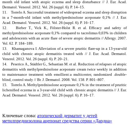
month old infant with atopic eczema and sleep disturbance // J. Eur. Acad.
Dermatol. Venerol. 2012. Vol. 26 (suppl. 6). P. 14–15.
11. Torrelo A. Successful treatment of widespread eczema and sleep disruption
in a 7-month-old infant with methylprednisolone aceponate 0,1% // J. Eur.
Acad. Dermatol. Venerol. 2012. Vol. 26 (suppl. 6). P. 16–17.
12. Bieber T., Vick K., Fölster-Holst R. et al. Efficacy and safety of
methylprednisolone aceponate 0,1% compared to tacrolimus 0,03% in children
and adolescents with an acute flare of severe atopic dermatitis // Allergy. 2007.
Vol. 62. P. 184–189.
13. Khamaganova I. Alleviation of a severe pruritic flare-up in a 13-year-old
child with chronic atopic dermatitis treated with // J. Eur. Acad. Dermatol.
Venerol. 2012. Vol. 26 (suppl. 6). P. 20–21.
14. Peserico A., Städtler G., Sebastian M. et al. Reduction of relapses of atopic
dermatitis with methylprednisolone aceponate cream twice weekly in addition
to maintenance treatment with emollient:a multicenter, randomized .double-
blind, control study // Br. J. Dermatol. 2008. Vol. 158. P. 801–807.
15. Torrelo A. Methylprednisolone aceponate 0,1% in the treatment of pruritic
lichenified eczema in a 3-year-old child with chronic atopic dermatitis // J. Eur.
Acad. Dermatol. Venerol. 2012. Vol. 26 (suppl. 6). P. 16–17.
Ключевые слова:
атопический дерматит у детей
метилпреднизолона ацепонат
средства серии «Дардиа»