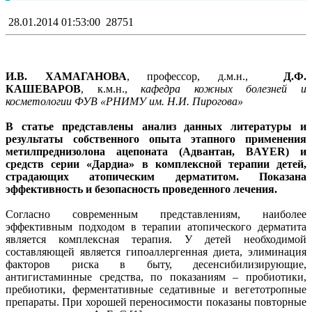
28.01.2014 01:53:00
28751
И.В. ХАМАГАНОВА
, профессор, д.м.н.,
Д.Ф.
КАШЕВАРОВ
, к.м.н.,
кафедра кожных болезней и
косметологии ФУВ «РНИМУ им. Н.И. Пирогова»
В статье представлены анализ данных литературы и
результаты собственного опыта этапного применения
метилпреднизолона ацепоната (Адвантан, BAYER) и
средств серии «Дардиа» в комплексной терапии детей,
страдающих атопическим дерматитом. Показана
эффективность и безопасность проведенного лечения.
Согласно современным представлениям, наиболее
эффективным подходом в терапии атопического дерматита
является комплексная терапия. У детей необходимой
составляющей является гипоаллергенная диета, элиминация
факторов риска в быту, десенсибилизирующие,
антигистаминные средства, по показаниям – пробиотики,
пребиотики, ферментативные седативные и вегетотропные
препараты. При хорошей переносимости показаны повторные