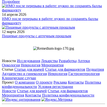
Подробнее
14 апреля 2026
НМО после перерыва в работе: нужно ли сохранять баллы
фармацевту
12 марта 2026
Пищевые продукты с аптечным прошлым
Новости
Исследования
Лекарства
Разработка
Аптеки
Онкология
Неврология
Мероприятия
Статьи
Статьи для врачей
Статьи для фармацевтов
Педиатрия
Акушерство и гинекология
Неврология
Гастроэнтерология
Клинические случаи
Проект
О компании
О проекте
Реклама
Контакты
Политика
конфиденциальности
Условия регистрации
Новости
Статьи для врачей
Статьи для фармацевтов
Мероприятия
Контакты
Политика конфиденциальности