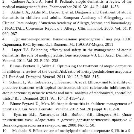
2. Carbone A., Siu A., Patel R. Pediatric atopic dermatitis: a review of the
medical management // Ann. Pharmacother. 2010. Vol. 44. P. 1448–1458.
3. Akdis C.A., Akdis M., Bieber T. et al. Diagnosis and treatment of atopic
dermatitis in children and adults: European Academy of Allergology and
Clinical Immunology / American Academy of Allergy, Asthma and Immunology
/ PRACTALL Consensus Report // J. Allergy Clin. Immunol. 2006. Vol. 61. P.
969–987.
4. Дерматовенерология. Национальное руководство / под ред. Ю.К.
Скрипкина, Ю.С. Бутова, О.Л. Иванова. М.: ГЭОТАР-Медиа, 2011.
5. Luger T.A. Balancing efficacy and safety in the management of atopic
dermatitis: the role of methylprednisolone aceponate // J. Eur. Acad. Dermatol.
Venerol. 2011. Vol. 25. P. 251–258.
6. Blume- Peytavi U., Wahn U. Optimizing the treatment of atopic dermatitis
in children: a review of the benefit/risk ratio of methylprednisolone aceponate
// J. Eur. Acad. Dermatol. Venerol. 2011. Vol. 25. P. 508–515.
7. Schmitt J., Von Kobyletzky I., Svensson A. et al. Efficacy and tolerability of
proactive treatment with topical corticosteroids and calcineurin inhibitors for
atopic eczema: systematic review and meta- analysis of randomized, controlled
trials // Br. J. Dermatol. 2011. Vol. 164. P. 415–428.
8. Blume-Peytavi U., Metz M. Atopic dermatitis in children: management of
pruritis // J. Eur. Acad. Dermatol. Venerol. 2012. Vol. 26 (suppl. 6). P. 2–8.
9. Кулагин В.И., Хамаганова И.В., Войнич З.В., Шекрота А.Г. Опыт
применения мази «Адвантан» в детской дерматологической практике //
Вестник дерматологии и венерологии. 2000. №6. С. 50.
10. Machado S. Effective use of methylprednisolone aceponate 0,1% in a 9-