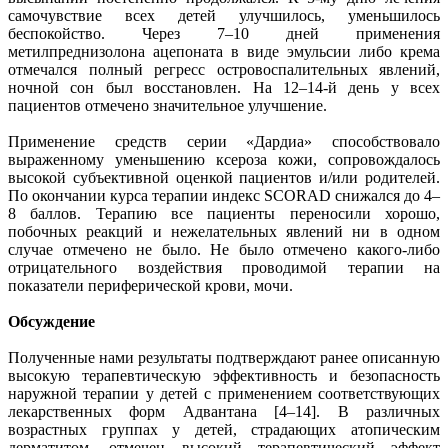
самочувствие всех детей улучшилось, уменьшилось
беспокойство. Через 7–10 дней применения
метилпреднизолона ацепоната в виде эмульсии либо крема
отмечался полный регресс островоспалительных явлений,
ночной сон был восстановлен. На 12–14-й день у всех
пациентов отмечено значительное улучшение.
Применение средств серии «Дардиа» способствовало
выраженному уменьшению ксероза кожи, сопровождалось
высокой субъективной оценкой пациентов и/или родителей.
По окончании курса терапии индекс SCORAD снижался до 4–
8 баллов. Терапию все пациенты переносили хорошо,
побочных реакций и нежелательных явлений ни в одном
случае отмечено не было. Не было отмечено какого-либо
отрицательного воздействия проводимой терапии на
показатели периферической крови, мочи.
Обсуждение
Полученные нами результаты подтверждают ранее описанную
высокую терапевтическую эффективность и безопасность
наружной терапии у детей с применением соответствующих
лекарственных форм Адвантана [4–14]. В различных
возрастных группах у детей, страдающих атопическим
дерматитом, отмечен высокий терапевтический эффект