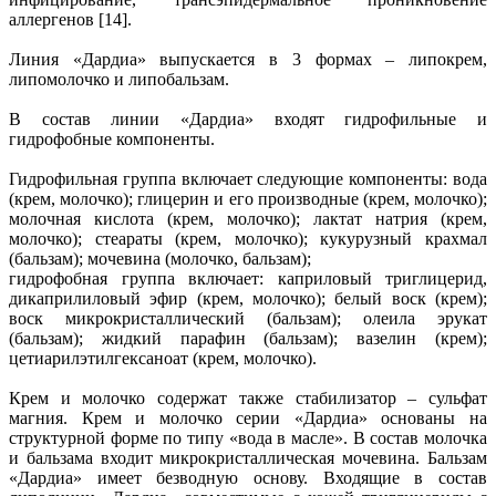
аллергенов [14].
Линия «Дардиа» выпускается в 3 формах – липокрем,
липомолочко и липобальзам.
В состав линии «Дардиа» входят гидрофильные и
гидрофобные компоненты.
Гидрофильная группа включает следующие компоненты: вода
(крем, молочко); глицерин и его производные (крем, молочко);
молочная кислота (крем, молочко); лактат натрия (крем,
молочко); стеараты (крем, молочко); кукурузный крахмал
(бальзам); мочевина (молочко, бальзам);
гидрофобная группа включает: каприловый триглицерид,
дикаприлиловый эфир (крем, молочко); белый воск (крем);
воск микрокристаллический (бальзам); олеила эрукат
(бальзам); жидкий парафин (бальзам); вазелин (крем);
цетиарилэтилгексаноат (крем, молочко).
Крем и молочко содержат также стабилизатор – сульфат
магния. Крем и молочко серии «Дардиа» основаны на
структурной форме по типу «вода в масле». В состав молочка
и бальзама входит микрокристаллическая мочевина. Бальзам
«Дардиа» имеет безводную основу. Входящие в состав