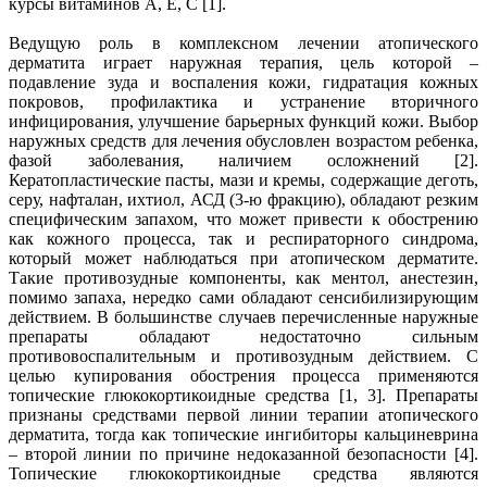
курсы витаминов А, Е, С [1].
Ведущую роль в комплексном лечении атопического
дерматита играет наружная терапия, цель которой –
подавление зуда и воспаления кожи, гидратация кожных
покровов, профилактика и устранение вторичного
инфицирования, улучшение барьерных функций кожи. Выбор
наружных средств для лечения обусловлен возрастом ребенка,
фазой заболевания, наличием осложнений [2].
Кератопластические пасты, мази и кремы, содержащие деготь,
серу, нафталан, ихтиол, АСД (3-ю фракцию), обладают резким
специфическим запахом, что может привести к обострению
как кожного процесса, так и респираторного синдрома,
который может наблюдаться при атопическом дерматите.
Такие противозудные компоненты, как ментол, анестезин,
помимо запаха, нередко сами обладают сенсибилизирующим
действием. В большинстве случаев перечисленные наружные
препараты обладают недостаточно сильным
противовоспалительным и противозудным действием. С
целью купирования обострения процесса применяются
топические глюкокортикоидные средства [1, 3]. Препараты
признаны средствами первой линии терапии атопического
дерматита, тогда как топические ингибиторы кальциневрина
– второй линии по причине недоказанной безопасности [4].
Топические глюкокортикоидные средства являются