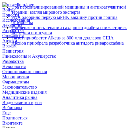
Эра персонализированной медицины и антикоагулянтной
Войти
терапии: взгляд мирового эксперта
Новости
FDA одобрило первую мРНК‑вакцину против гриппа
Исследования
от Moderna
Лекарства
Приверженность терапии сахарного диабета снижает риск
Разработка
инфаркта и инсульта
Онкология
Tarsus приобретет Alkeus за 800 млн долларов США
Аптеки
Alexion приобрела разработчика антидота ривароксабана
Врачам
Педиатрия
Гинекология и Акушерство
Разработка
Неврология
Оториноларингология
Мероприятия
Фармацевтам
Законодательство
Медицинские издания
Аналитика рынка
Видеозаметки врача
Вебинары
Еще
Подписаться
Вконтакте