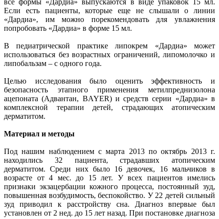
все формы «Дардиа» выпускаются в виде упаковок 15 мл.
Если есть пациенты, которые еще не слышали о линии
«Дардиа», им можно порекомендовать для увлажнения
попробовать «Дардиа» в форме 15 мл.
В педиатрической практике липокрем «Дардиа» может
использоваться без возрастных ограничений, липомолочко и
липобальзам – с одного года.
Целью исследования было оценить эффективность и
безопасность этапного применения метилпреднизолона
ацепоната (Адвантан, BAYER) и средств серии «Дардиа» в
комплексной терапии детей, страдающих атопическим
дерматитом.
Материал и методы
Под нашим наблюдением с марта 2013 по октябрь 2013 г.
находились 32 пациента, страдавших атопическим
дерматитом. Среди них было 16 девочек, 16 мальчиков в
возрасте от 4 мес. до 15 лет. У всех пациентов имелись
признаки экзацербации кожного процесса, постоянный зуд,
повышенная возбудимость, беспокойство. У 22 детей сильный
зуд приводил к расстройству сна. Диагноз впервые был
установлен от 2 нед. до 15 лет назад. При постановке диагноза