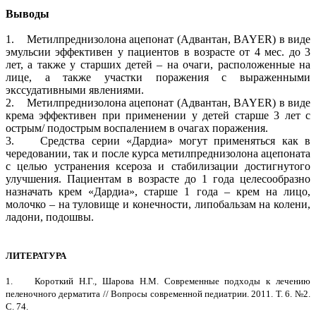
Выводы
1. Метилпреднизолона ацепонат (Адвантан, BAYER) в виде
эмульсии эффективен у пациентов в возрасте от 4 мес. до 3
лет, а также у старших детей – на очаги, расположенные на
лице, а также участки поражения с выраженными
экссудативными явлениями.
2. Метилпреднизолона ацепонат (Адвантан, BAYER) в виде
крема эффективен при применении у детей старше 3 лет с
острым/ подострым воспалением в очагах поражения.
3. Средства серии «Дардиа» могут применяться как в
чередовании, так и после курса метилпреднизолона ацепоната
с целью устранения ксероза и стабилизации достигнутого
улучшения. Пациентам в возрасте до 1 года целесообразно
назначать крем «Дардиа», старше 1 года – крем на лицо,
молочко – на туловище и конечности, липобальзам на колени,
ладони, подошвы.
ЛИТЕРАТУРА
1. Короткий Н.Г., Шарова Н.М. Современные подходы к лечению
пеленочного дерматита // Вопросы современной педиатрии. 2011. Т. 6. №2.
С. 74.