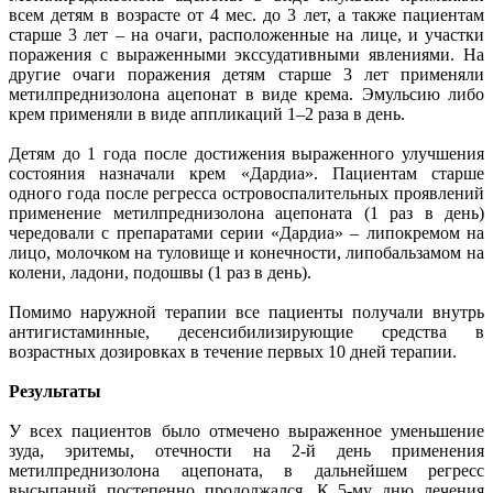
всем детям в возрасте от 4 мес. до 3 лет, а также пациентам
старше 3 лет – на очаги, расположенные на лице, и участки
поражения с выраженными экссудативными явлениями. На
другие очаги поражения детям старше 3 лет применяли
метилпреднизолона ацепонат в виде крема. Эмульсию либо
крем применяли в виде аппликаций 1–2 раза в день.
Детям до 1 года после достижения выраженного улучшения
состояния назначали крем «Дардиа». Пациентам старше
одного года после регресса островоспалительных проявлений
применение метилпреднизолона ацепоната (1 раз в день)
чередовали с препаратами серии «Дардиа» – липокремом на
лицо, молочком на туловище и конечности, липобальзамом на
колени, ладони, подошвы (1 раз в день).
Помимо наружной терапии все пациенты получали внутрь
антигистаминные, десенсибилизирующие средства в
возрастных дозировках в течение первых 10 дней терапии.
Результаты
У всех пациентов было отмечено выраженное уменьшение
зуда, эритемы, отечности на 2-й день применения
метилпреднизолона ацепоната, в дальнейшем регресс
высыпаний постепенно продолжался. К 5-му дню лечения