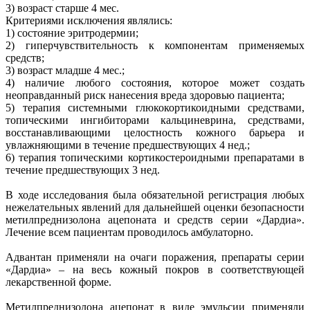
3) возраст старше 4 мес.
Критериями исключения являлись:
1) состояние эритродермии;
2) гиперчувствительность к компонентам применяемых
средств;
3) возраст младше 4 мес.;
4) наличие любого состояния, которое может создать
неоправданный риск нанесения вреда здоровью пациента;
5) терапия системными глюкокортикоидными средствами,
топическими ингибиторами кальциневрина, средствами,
восстанавливающими целостность кожного барьера и
увлажняющими в течение предшествующих 4 нед.;
6) терапия топическими кортикостероидными препаратами в
течение предшествующих 3 нед.
В ходе исследования была обязательной регистрация любых
нежелательных явлений для дальнейшей оценки безопасности
метилпреднизолона ацепоната и средств серии «Дардиа».
Лечение всем пациентам проводилось амбулаторно.
Адвантан применяли на очаги поражения, препараты серии
«Дардиа» – на весь кожный покров в соответствующей
лекарственной форме.
Метилпреднизолона ацепонат в виде эмульсии применяли