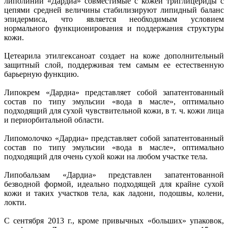
липолинии «Дардиа» совместимые с кожей триглицериды с
цепями средней величины стабилизируют липидный баланс
эпидермиса, что является необходимым условием
нормального функционирования и поддержания структуры
кожи.
Цетеарила этилгексаноат создает на коже дополнительный
защитный слой, поддерживая тем самым ее естественную
барьерную функцию.
Липокрем «Дардиа» представляет собой запатентованный
состав по типу эмульсии «вода в масле», оптимально
подходящий для сухой чувствительной кожи, в т. ч. кожи лица
и периорбитальной области.
Липомолочко «Дардиа» представляет собой запатентованный
состав по типу эмульсии «вода в масле», оптимально
подходящий для очень сухой кожи на любом участке тела.
Липобальзам «Дардиа» представлен запатентованной
безводной формой, идеально подходящей для крайне сухой
кожи и таких участков тела, как ладони, подошвы, колени,
локти.
С сентября 2013 г., кроме привычных «больших» упаковок,