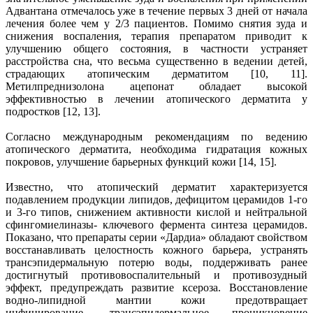
Адвантана отмечалось уже в течение первых 3 дней от начала
лечения более чем у 2/3 пациентов. Помимо снятия зуда и
снижения воспаления, терапия препаратом приводит к
улучшению общего состояния, в частности устраняет
расстройства сна, что весьма существенно в ведении детей,
страдающих атопическим дерматитом [10, 11].
Метилпреднизолона ацепонат обладает высокой
эффективностью в лечении атопического дерматита у
подростков [12, 13].
Согласно международным рекомендациям по ведению
атопического дерматита, необходима гидратация кожных
покровов, улучшение барьерных функций кожи [14, 15].
Известно, что атопический дерматит характеризуется
подавлением продукции липидов, дефицитом церамидов 1-го
и 3-го типов, снижением активности кислой и нейтральной
сфингомиелиназы- ключевого фермента синтеза церамидов.
Показано, что препараты серии «Дардиа» обладают свойством
восстанавливать целостность кожного барьера, устранять
трансэпидермальную потерю воды, поддерживать ранее
достигнутый противовоспалительный и противозудный
эффект, предупреждать развитие ксероза. Восстановление
водно-липидной мантии кожи предотвращает
инфицирование, трансэпидермальное проникновение