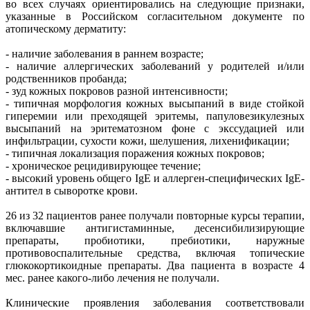
во всех случаях ориентировались на следующие признаки,
указанные в Российском согласительном документе по
атопическому дерматиту:
- наличие заболевания в раннем возрасте;
- наличие аллергических заболеваний у родителей и/или
родственников пробанда;
- зуд кожных покровов разной интенсивности;
- типичная морфология кожных высыпаний в виде стойкой
гиперемии или преходящей эритемы, папуловезикулезных
высыпаний на эритематозном фоне с экссудацией или
инфильтрации, сухости кожи, шелушения, лихенификации;
- типичная локализация поражения кожных покровов;
- хроническое рецидивирующее течение;
- высокий уровень общего IgE и аллерген-специфических IgE-
антител в сыворотке крови.
26 из 32 пациентов ранее получали повторные курсы терапии,
включавшие антигистаминные, десенсибилизирующие
препараты, пробиотики, пребиотики, наружные
противовоспалительные средства, включая топические
глюкокортикоидные препараты. Два пациента в возрасте 4
мес. ранее какого-либо лечения не получали.
Клинические проявления заболевания соответствовали