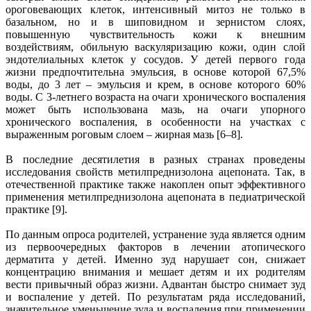
ороговевающих клеток, интенсивный митоз не только в
базальном, но и в шиповидном и зернистом слоях,
повышенную чувствительность кожи к внешним
воздействиям, обильную васкуляризацию кожи, один слой
эндотелиальных клеток у сосудов. У детей первого года
жизни предпочтительна эмульсия, в основе которой 67,5%
воды, до 3 лет – эмульсия и крем, в основе которого 60%
воды. С 3-летнего возраста на очаги хронического воспаления
может быть использована мазь, на очаги упорного
хронического воспаления, в особенности на участках с
выраженным роговым слоем – жирная мазь [6–8].
В последние десятилетия в разных странах проведены
исследования свойств метилпреднизолона ацепоната. Так, в
отечественной практике также накоплен опыт эффективного
применения метилпреднизолона ацепоната в педиатрической
практике [9].
По данным опроса родителей, устранение зуда является одним
из первоочередных факторов в лечении атопического
дерматита у детей. Именно зуд нарушает сон, снижает
концентрацию внимания и мешает детям и их родителям
вести привычный образ жизни. Адвантан быстро снимает зуд
и воспаление у детей. По результатам ряда исследований,
значительное уменьшение зуда и воспаления при применении