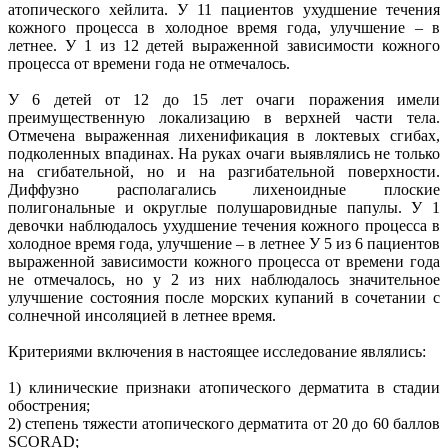
атопического хейлита. У 11 пациентов ухудшение течения
кожного процесса в холодное время года, улучшение – в
летнее. У 1 из 12 детей выраженной зависимости кожного
процесса от времени года не отмечалось.
У 6 детей от 12 до 15 лет очаги поражения имели
преимущественную локализацию в верхней части тела.
Отмечена выраженная лихенификация в локтевых сгибах,
подколенных впадинах. На руках очаги выявлялись не только
на сгибательной, но и на разгибательной поверхности.
Диффузно располагались лихеноидные плоские
полигональные и округлые полушаровидные папулы. У 1
девочки наблюдалось ухудшение течения кожного процесса в
холодное время года, улучшение – в летнее У 5 из 6 пациентов
выраженной зависимости кожного процесса от времени года
не отмечалось, но у 2 из них наблюдалось значительное
улучшение состояния после морских купаний в сочетании с
солнечной инсоляцией в летнее время.
Критериями включения в настоящее исследование являлись:
1) клинические признаки атопического дерматита в стадии
обострения;
2) степень тяжести атопического дерматита от 20 до 60 баллов
SCORAD;