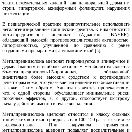
таких нежелательных явлений, как периоральный дерматит,
стрии, гипертрихоз, акнеформный фолликулит, нарушения
пигментации.
В педиатрической практике предпочтительнее использовать
негалогенизированные топические средства. К ним относится
метилпреднизолона ацепонат (Адвантан, BAYER),
обладающий высокой противовоспалительной активностью,
липофильностью, улучшенной по сравнению с ранее
созданными препаратами фармакокинетикой [5].
Метилпреднизолона ацепонат гидролизуется в эпидермисе и
дерме. Главным и наиболее активным метаболитом является
6α-метилпреднизолон-17-пропионат, обладающий
значительно более высоким сродством к кортикоидным
рецепторам кожи, что указывает на наличие его биоактивации
в коже. Таким образом, Адвантан является пролекарством,
что, с одной стороны, обуславливает минимальные риски
побочных эффектов, а, с другой, способствует быстрому
началу действия именно в очаге воспаления.
Метилпреднизолона ацепонат относится к классу сильных
топических кортикостероидов, т. е. в 100–150 раз эффективнее
гидрокортизона. При наружном применении
метилпреднизолона ацепонат подавляет воспалительные и