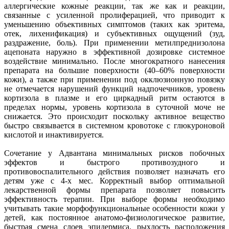
аллергические кожные реакции, так же как и реакции,
связанные с усиленной пролиферацией, что приводит к
уменьшению объективных симптомов (таких как эритема,
отек, лихенификация) и субъективных ощущений (зуд,
раздражение, боль). При применении метилпреднизолона
ацепоната наружно в эффективной дозировке системное
воздействие минимально. После многократного нанесения
препарата на большие поверхности (40–60% поверхности
кожи), а также при применении под окклюзионную повязку
не отмечается нарушений функций надпочечников, уровень
кортизола в плазме и его циркадный ритм остаются в
пределах нормы, уровень кортизола в суточной моче не
снижается. Это происходит поскольку активное вещество
быстро связывается в системном кровотоке с глюкуроновой
кислотой и инактивируется.
Сочетание у Адвантана минимальных рисков побочных
эффектов и быстрого противозудного и
противовоспалительного действия позволяет назначать его
детям уже с 4-х мес. Корректный выбор оптимальной
лекарственной формы препарата позволяет повысить
эффективность терапии. При выборе формы необходимо
учитывать такие морфофункциональные особенности кожи у
детей, как постоянное анатомо-физиологическое развитие,
быстрая смена слоев эпидермиса, рыхлость расположения