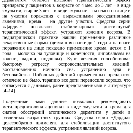
препарата: у пациентов в возрасте от 4 мес. до 3 лет – в виде
эмульсии, старше 3 лет – в виде эмульсии – на очаги на лице и
на участки поражения с выраженными экссудативными
явлениями, крема – на другие участки. Средства серии
«Дардиа» позволяют стабилизировать достигнутый
терапевтический эффект, устраняют явления ксероза. В
педиатрической практике нашли применение различные
лекарственные формы (детям в возрасте до 1 года и на очаги
поражения на лице показано применение крема, детям с 1
года – молочко на туловище и конечности, липобальзам на
колени, ладони, подошвы). Курс лечения способствовал
быстрому регрессу островоспалительных явлений,
восстановлению ночного сна, устранению зуда и
беспокойства. Побочных действий примененных препаратов
отмечено не было, терапию все дети переносили хорошо, что
согласуется с данными, ранее представленными в литературе
[4–14].
Полученные нами данные позволяют рекомендовать
метилпреднизолона ацепонат в виде эмульсии и крема для
снятия обострений атопического дерматита у детей в
различных возрастных группах. Средства серии «Дардиа»
целесообразно применять для стабилизации достигнутого
терапевтического эффекта, устранения явлений ксероза.