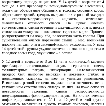
возрастному периоду пациентов. У 14 детей в возрасте от 4
мес. до 3 лет преобладали везикулопапулезные высыпания,
мокнутие, образование обильных и толстых серозных корок,
образование эрозий, трещин, выделяющих серозный экссудат
и серозногеморрагическую жидкость, отмечалась
значительная отечность очагов. На щеках имелись
эритематозные, слегка отечные и шелушащиеся очаги, иногда
с явлениями мокнутия, и появлялись серозные корки. Процесс
распространялся на кожу лба, волосистую часть головы. При
существовании очагов поражения свыше 3 мес. возникали
плоские папулы, очаги лихенификации, экскориации. У всех
14 детей этой группы ухудшение течения кожного процесса в
холодное время года, улучшение – в летнее.
У 12 детей в возрасте от 3 до 12 лет в клинической картине
преобладали лихеноидные папулы сероватого цвета,
фолликулярные папулы, экскориации. Патологический
процесс был наиболее выражен в локтевых сгибах и
подколенных складках, на шее, за ушными раковинами.
Выявлялась разной степени выраженности отечность век с
углублением естественных складок на них. На коже боковых
поверхностей туловища, спины распространяются
полушаровидные фолликулярные папулы. На кистях имелись
инфильтрированные очаги. У 11 из 12 детей в этой группе
отмечалась выраженная сухость кожных покровов, явления