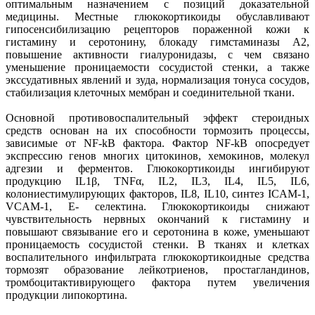
оптимальным назначением с позиций доказательной
медицины. Местные глюкокортикоиды обуславливают
гипосенсибилизацию рецепторов пораженной кожи к
гистамину и серотонину, блокаду гимстаминазы А2,
повышение активности гиалуронидазы, с чем связано
уменьшение проницаемости сосудистой стенки, а также
экссудативных явлений и зуда, нормализация тонуса сосудов,
стабилизация клеточных мембран и соединительной ткани.
Основной противовоспалительный эффект стероидных
средств основан на их способности тормозить процессы,
зависимые от NF-kB фактора. Фактор NF-kB опосредует
экспрессию генов многих цитокинов, хемокинов, молекул
адгезии и ферментов. Глюкокортикоиды ингибируют
продукцию IL1β, TNFα, IL2, IL3, IL4, IL5, IL6,
колониестимулирующих факторов, IL8, IL10, синтез ICAM-1,
VCAM-1, E- селектина. Глюкокортикоиды снижают
чувствительность нервных окончаний к гистамину и
повышают связывание его и серотонина в коже, уменьшают
проницаемость сосудистой стенки. В тканях и клетках
воспалительного инфильтрата глюкокортикоидные средства
тормозят образование лейкотриенов, простагландинов,
тромбоцитактивирующего фактора путем увеличения
продукции липокортина.