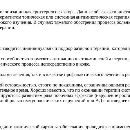
олонизации как триггерного фактора. Данные об эффективности
дерматитом топическая или системная антимикотическая терапия
убокого изучения. В случаях тяжелого обострения процесса бол
терапии.
изводится индивидуальный подбор базисной терапии, которая з
 способностью тормозить активацию клеток-мишеней аллергии,
ргического процесса непосредственно в коже.
тодами лечения, так и в качестве профилактического лечения в 
й осторожностью, строго по показаниям, ограничивающимся р
ельное время. Хорошо известно, что по окончании терапии сис
руются с развитием ряда побочных эффектов (нарушение роста, о
ажной ролью иммунологических нарушений при АД в последнее 
тадии и клинической картины заболевания проводится с примене