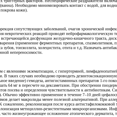
их триггерных факторов. Неспецифические раздражители включаю
 (ванна). Необходимо минимизировать контакт с водой, для вод
 покрова кожи).
оррекция сопутствующих заболеваний, очагов хронической инф
ия невротических реакций проводят нейрофармакологическую те
о встречающейся дисфункции желудочно-кишечного тракта, дис
рения (применение ферментных препаратов, спазмолитиков, пре
 зубов, тонзиллита, холецистита, отита и т.д. Назначать антиб
енной непереносимости.
 с явлениями экзематизации, с гипертермией, лимфаденопатие
. В таких случаях необходимо проводить дезинтоксикационную 
ьное введение) гемодеза, антигистаминных препаратов 1-го поко
ть 64 мг в пересчете на дексаметазон. При обострении пиодерм
атов посева и определения чувствительности к антибиотикам. 
s). Обычно эффективно применение в течение 7–10 дней цефалос
мов делает макролиды менее полезной альтернативой. При ал
сожалению, реколонизация после курса антистафилококковой те
олонизация метициллин-резистентными микроорганизмами. Инфе
е, часто жизнеугрожающее осложнение атопического дерматита,