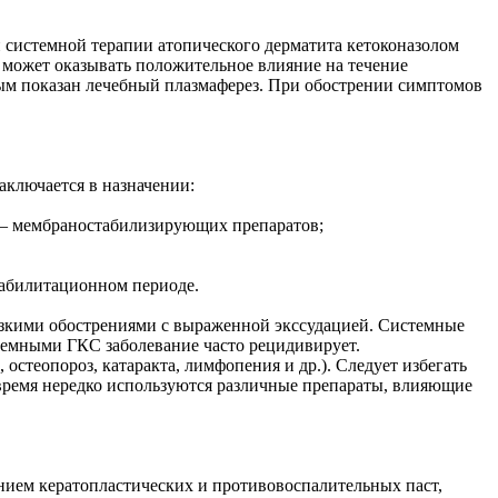
 системной терапии атопического дерматита кетоконазолом
 может оказывать положительное влияние на течение
ьным показан лечебный плазмаферез. При обострении симптомов
аключается в назначении:
 – мембраностабилизирующих препаратов;
реабилитационном периоде.
езкими обострениями с выраженной экссудацией. Системные
темными ГКС заболевание часто рецидивирует.
стеопороз, катаракта, лимфопения и др.). Следует избегать
время нередко используются различные препараты, влияющие
нием кератопластических и противовоспалительных паст,