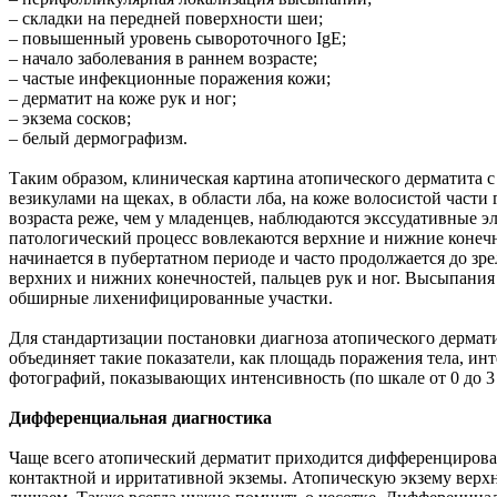
– складки на передней поверхности шеи;
– повышенный уровень сывороточного IgE;
– начало заболевания в раннем возрасте;
– частые инфекционные поражения кожи;
– дерматит на коже рук и ног;
– экзема сосков;
– белый дермографизм.
Таким образом, клиническая картина атопического дерматита с
везикулами на щеках, в области лба, на коже волосистой части 
возраста реже, чем у младенцев, наблюдаются экссудативные э
патологический процесс вовлекаются верхние и нижние конечно
начинается в пубертатном периоде и часто продолжается до зре
верхних и нижних конечностей, пальцев рук и ног. Высыпани
обширные лихенифицированные участки.
Для стандартизации постановки диагноза атопического дерматит
объединяет такие показатели, как площадь поражения тела, ин
фотографий, показывающих интенсивность (по шкале от 0 до 3 
Дифференциальная диагностика
Чаще всего атопический дерматит приходится дифференцирова
контактной и ирритативной экземы. Атопическую экзему верх