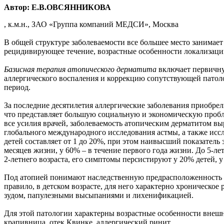
Автор: Е.В.ОВСЯННИКОВА
, к.м.н., ЗАО «Группа компаний МЕДСИ», Москва
В общей структуре заболеваемости все большее место занимает
рецидивирующее течение, возрастные особенности локализац
Базисная терапия атопического дерматита
включает первичну
аллергического воспаления и коррекцию сопутствующей патол
период.
За последние десятилетия аллергические заболевания приобре
что представляет большую социальную и экономическую проблем
все усилия врачей, заболеваемость атопическим дерматитом выр
глобального международного исследования астмы, а также иссл
детей составляет от 1 до 20%, при этом наивысший показатель
месяцев жизни, у 60% – в течение первого года жизни. До 5-ле
2-летнего возраста, его симптомы персистируют у 20% детей,
Под атопией понимают наследственную предрасположенность к
правило, в детском возрасте, для него характерно хроническ
зудом, папулезными высыпаниями и лихенификацией.
Для этой патологии характерны возрастные особенности внешни
крапивница, отек Квинке, аллергический ринит.