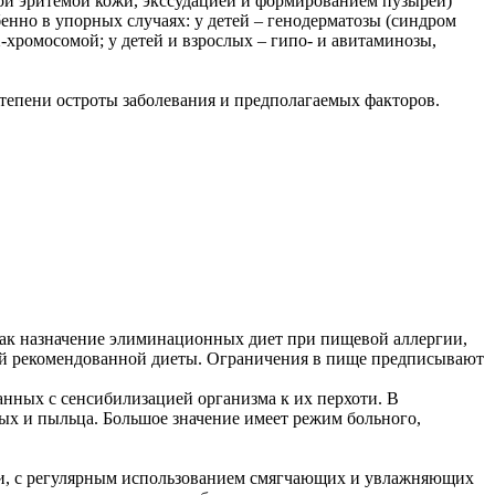
ной эритемой кожи, экссудацией и формированием пузырей)
енно в упорных случаях: у детей – генодерматозы (синдром
хромосомой; у детей и взрослых – гипо- и авитаминозы,
тепени остроты заболевания и предполагаемых факторов.
как назначение элиминационных диет при пищевой аллергии,
ой рекомендованной диеты. Ограничения в пище предписывают
ных с сенсибилизацией организма к их перхоти. В
ых и пыльца. Большое значение имеет режим больного,
ожи, с регулярным использованием смягчающих и увлажняющих