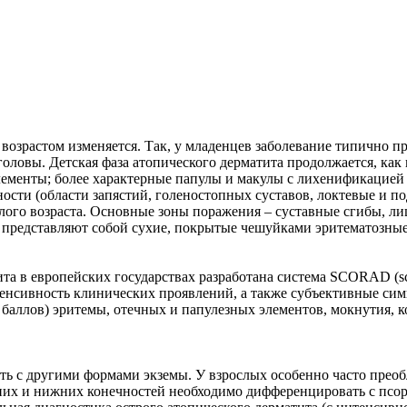
 возрастом изменяется. Так, у младенцев заболевание типично 
головы. Детская фаза атопического дерматита продолжается, как п
лементы; более характерные папулы и макулы с лихенификацией 
сти (области запястий, голеностопных суставов, локтевые и по
лого возраста. Основные зоны поражения – суставные сгибы, лиц
я представляют собой сухие, покрытые чешуйками эритематозн
а в европейских государствах разработана система SCORAD (scori
тенсивность клинических проявлений, а также субъективные симп
баллов) эритемы, отечных и папулезных элементов, мокнутия, к
ть с другими формами экземы. У взрослых особенно часто прео
них и нижних конечностей необходимо дифференцировать с псор