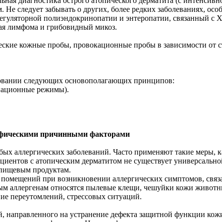
ьная диагностика острого атопического дерматита (с интенсив
Не следует забывать о других, более редких заболеваниях, особ
егуляторной полиэндокринопатии и энтеропатии, связанный с Х-
ная лимфома и грибовидный микоз.
еские кожные пробы, провокационные пробы в зависимости от с
ьзовании следующих основополагающих принципов:
национные режимы).
цифическими причинными факторами
бых аллергических заболеваний. Часто применяют такие меры, 
циентов с атопическим дерматитом не существует универсальн
 пищевым продуктам.
омещений при возникновении аллергических симптомов, связан
ным аллергенам относятся пылевые клещи, чешуйки кожи животн
ие переутомлений, стрессовых ситуаций.
жей, направленного на устранение дефекта защитной функции к