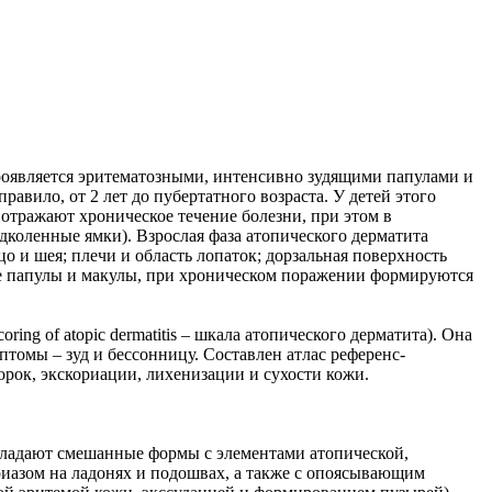
проявляется эритематозными, интенсивно зудящими папулами и
равило, от 2 лет до пубертатного возраста. У детей этого
отражают хроническое течение болезни, при этом в
дколенные ямки). Взрослая фаза атопического дерматита
о и шея; плечи и область лопаток; дорзальная поверхность
ые папулы и макулы, при хроническом поражении формируются
ng of atopic dermatitis – шкала атопического дерматита). Она
томы – зуд и бессонницу. Составлен атлас референс-
орок, экскориации, лихенизации и сухости кожи.
бладают смешанные формы с элементами атопической,
иазом на ладонях и подошвах, а также с опоясывающим