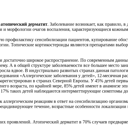
атопический дерматит
. Заболевание возникает, как правило, в
ии и морфологии очагов воспаления, характеризующиеся кожны
ю профилактику сенсибилизации пациентов, купирование обостр
огии. Топические кортикостероиды являются препаратами выбор
ли достаточно широкое распространение. По современным данны
у. А в общей структуре заболеваемости все большее место заним
осла вдвое. В индустриально развитых странах данная патология
едования «Аллергические заболевания у детей», 12-месячная ра
 зарегистрирован в странах Северной Европы. У 45% детей перв
тнего возраста, по крайней мере, 85% детей имеют в анамнезе эп
 у 17% таких детей наблюдаются интермиттирующие симптомы до 
 аллергическим реакциям в ответ на сенсибилизацию организма
ое рецидивирующее течение, возрастные особенности локализаци
х проявлений. Атопический дерматит в 70% случаев предваряет 