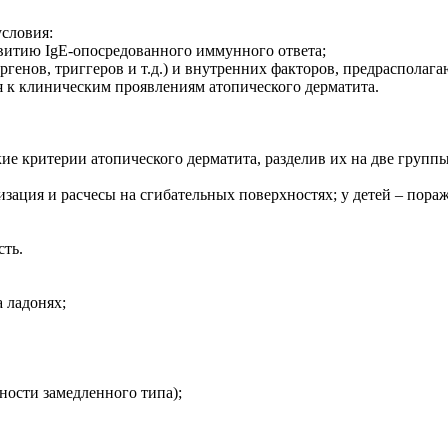
условия:
витию IgE-опосредованного иммунного ответа;
генов, триггеров и т.д.) и внутренних факторов, предрасполага
я к клиническим проявлениям атопического дерматита.
кие критерии атопического дерматита, разделив их на две групп
изация и расчесы на сгибательных поверхностях; у детей – пора
сть.
а ладонях;
ности замедленного типа);