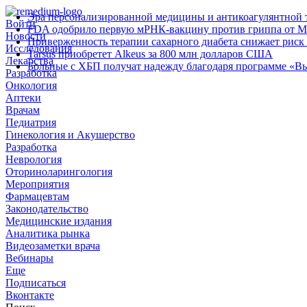
Эра персонализированной медицины и антикоагулянтной т
Войти
FDA одобрило первую мРНК‑вакцину против гриппа от M
Новости
Приверженность терапии сахарного диабета снижает риск 
Исследования
Tarsus приобретет Alkeus за 800 млн долларов США
Лекарства
Больные с ХБП получат надежду благодаря программе «В
Разработка
Онкология
Аптеки
Врачам
Педиатрия
Гинекология и Акушерство
Разработка
Неврология
Оториноларингология
Мероприятия
Фармацевтам
Законодательство
Медицинские издания
Аналитика рынка
Видеозаметки врача
Вебинары
Еще
Подписаться
Вконтакте