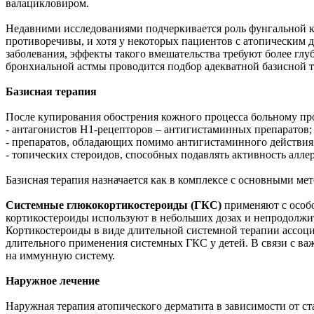
валацикловиром.
Недавними исследованиями подчеркивается роль фунгальной к
противоречивы, и хотя у некоторых пациентов с атопическим 
заболевания, эффекты такого вмешательства требуют более гл
бронхиальной астмы проводится подбор адекватной базисной 
Базисная терапия
После купирования обострения кожного процесса больному про
- антагонистов Н1-рецепторов – антигистаминных препаратов;
- препаратов, обладающих помимо антигистаминного действия
- топических стероидов, способных подавлять активность алле
Базисная терапия назначается как в комплексе с основными ме
Системные глюкокортикостероиды (ГКС)
применяют с особо
кортикостероиды используют в небольших дозах и непродолжит
Кортикостероиды в виде длительной системной терапии ассоции
длительного применения системных ГКС у детей. В связи с в
на иммунную систему.
Наружное лечение
Наружная терапия атопического дерматита в зависимости от с