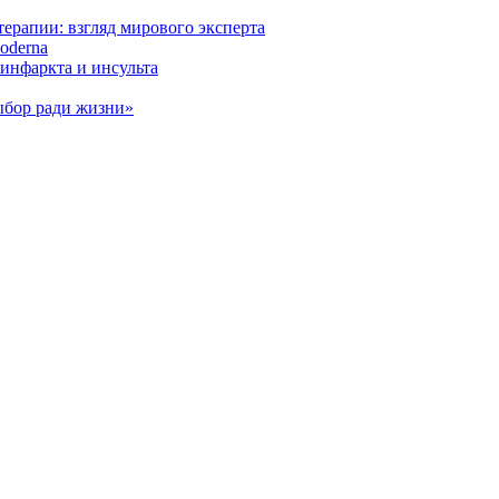
ерапии: взгляд мирового эксперта
oderna
инфаркта и инсульта
ыбор ради жизни»