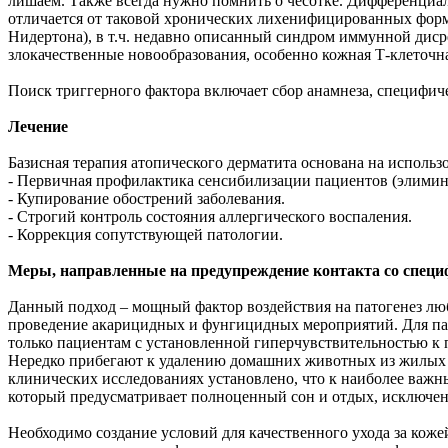
лишаем. Также всегда нужно помнить о чесотке. Дифференциал
отличается от таковой хронических лихенифицированных форм. 
Нидертона), в т.ч. недавно описанный синдром иммунной диср
злокачественные новообразования, особенно кожная Т-клеточ
Поиск триггерного фактора включает сбор анамнеза, специфич
Лечение
Базисная терапия атопического дерматита основана на испол
- Первичная профилактика сенсибилизации пациентов (элими
- Купирование обострений заболевания.
- Строгий контроль состояния аллергического воспаления.
- Коррекция сопутствующей патологии.
Меры, направленные на предупреждение контакта со спе
Данный подход – мощный фактор воздействия на патогенез лю
проведение акарицидных и фунгицидных мероприятий. Для па
только пациентам с установленной гиперчувствительностью к
Нередко прибегают к удалению домашних животных из жилых п
клинических исследованиях установлено, что к наиболее важ
который предусматривает полноценный сон и отдых, исключен
Необходимо создание условий для качественного ухода за ко