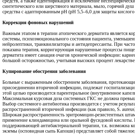
средств, а также идентификация и исключение неспецифическ
синтетического или шерстяного материала, мыло, горячий душ
средства с адаптированным рН (рН 5,5–6,0 для защиты кислого
Коррекция фоновых нарушений
Важным этапом в терапии атопического дерматита является к
системы, психоэмоционального состояния пациента, уменьшен
нейролептики, транквилизаторы и антидепрессанты. При част
показана терапия, корригирующая нарушенные процессы пищева
дерматита имеет санация очагов хронической инфекции: кариеса
большой осторожностью, учитывая высоких процент лекарств
Купирование обострения заболевания
Больные с выраженным обострением заболевания, протекающим
присоединении вторичной инфекции, подлежат госпитализации
этой целью производится парентеральное (внутривенное капел
Максимальная курсовая доза системных ГКС не должна превыша
Выбор системного антибиотика производится с учетом результ
распространенной вторичной инфекции (как правило, S. aureu
Широкая распространенность эритромицин-резистентных штам
применение клиндамицина или оральной фусидовой кислоты. К 
поддерживающей антибактериальной терапии, т.к. возможна к
экземы (осповидная сыпь Капоши) представляет собой тяжело