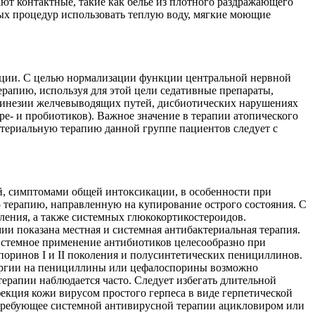
т контактные, такие как белье из плотного раздражающего
ных процедур использовать теплую воду, мягкие моющие
екции. С целью нормализации функции центральной нервной
рапию, используя для этой цели седативные препараты,
кинезии желчевыводящих путей, дисбиотических нарушениях
- и пробиотиков). Важное значение в терапии атопического
актериальную терапию данной группе пациентов следует с
й, симптомами общей интоксикации, в особенности при
терапию, направленную на купирование острого состояния. С
ления, а также системных глюкокортикостероидов.
ии показана местная и системная антибактериальная терапия.
Системное применение антибиотиков целесообразно при
поринов I и II поколения и полусинтетических пенициллинов.
лергии на пенициллины или цефалоспорины возможно
рапии наблюдается часто. Следует избегать длительной
кция кожи вирусом простого герпеса в виде герпетической
 требующее системной антивирусной терапии ацикловиром или