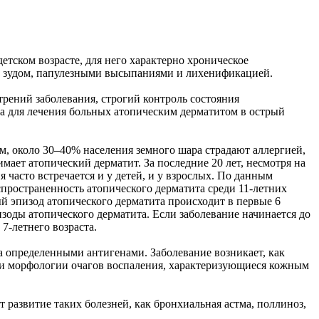
 детском возрасте, для него характерно хроническое
м зудом, папулезными высыпаниями и лихенификацией.
ений заболевания, строгий контроль состояния
а для лечения больных атопическим дерматитом в острый
м, около 30–40% населения земного шара страдают аллергией,
ает атопический дерматит. За последние 20 лет, несмотря на
 часто встречается и у детей, и у взрослых. По данным
спространенность атопического дерматита среди 11-летних
ый эпизод атопического дерматита происходит в первые 6
изоды атопического дерматита. Если заболевание начинается до
7-летнего возраста.
 определенными антигенами. Заболевание возникает, как
и и морфологии очагов воспаления, характеризующиеся кожным
развитие таких болезней, как бронхиальная астма, поллиноз,