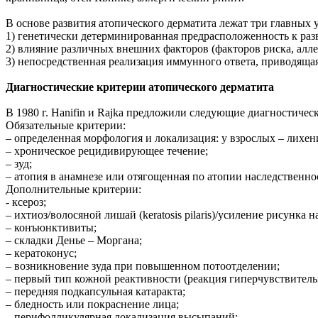
В основе развития атопического дерматита лежат три главных 
1) генетически детерминированная предрасположенность к раз
2) влияние различных внешних факторов (факторов риска, аллер
3) непосредственная реализация иммунного ответа, приводяща
Диагностические критерии атопического дерматита
В 1980 г. Hanifin и Rajka предложили следующие диагностичес
Обязательные критерии:
– определенная морфология и локализация: у взрослых – лихен
– хроническое рецидивирующее течение;
– зуд;
– атопия в анамнезе или отягощенная по атопии наследственно
Дополнительные критерии:
- ксероз;
– ихтиоз/волосяной лишай (keratosis pilaris)/усиление рисунка н
– конъюнктивиты;
– складки Денье – Моргана;
– кератоконус;
– возникновение зуда при повышенном потоотделении;
– первый тип кожной реактивности (реакция гиперчувствитель
– передняя подкапсульная катаракта;
– бледность или покраснение лица;
– перифолликулярная локализация высыпаний;