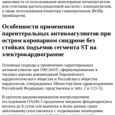
зависимости от использования монотерапии антиагрегантом
или сочетания ацетилсалициловой кислоты c клопидогрелом,
а также использования блокатора гликопротеинов IIb/IIIa
тромбоцитов.
Особенности применения
парентеральных антикоагулянтов при
остром коронарном синдроме без
стойких подъемов сегмента ST на
электрокардиограмме
Основные подходы к применению парентеральных
антикоагулянтов при ОКСбпST, сформулированные в
текущих версиях рекомендаций Европейского
кардиологического общества и Российского общества
кардиологов, утвержденных Министерством здравоохранения
Российской Федерации, представлены в табл. 2 и 3 [3–5].
В крупном рандомизированном контролируемом
исследования OASIS-5 продленное введение фондапаринукса
(вплоть до 8 суток или выписки в более ранние сроки
заболевания) сопоставлялось c подкожными инъекциями