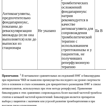
тромботических
осложнений
фондапаринукс
Антикоагулянты,
натрия
предпочтительно
рекомендуется в
фондапаринукс,
качестве
показаны до
антикоагулянта для
реваскуляризации
Не указано
IIa B
сопровождения
миокарда (если она
тромболитической
выполняется) или до
терапии c
выписки из
использованием
стационара
стрептокиназы и у
пациентов, не
получивших
реперфузионную
терапию
1
Примечания
.
В метаанализе сравнительных исследований НФГ и бивалирудина
при первичном ЧКВ не выявлено преимущества последнего на уровне смертности
(что в основном и стало основанием для приоритетного размещения НФГ в списке
антикоагулянтов, используемых при этом методе реперфузии). Применение
бивалирудина в этих сравнениях сопровождалось более высокой частотой тромбоза
стентов и меньшей частотой кровотечений. Бивалирудин является препаратом
выбора у пациентов c наличием или угрозой развития тромбоцитопении и при
высоком риске кровотечения.