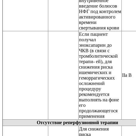
внутривенное
введение болюсов
НФГ под контролем
активированного
времени
свертывания крови
Если пациент
получал
эноксапарин до
ЧКВ (в связи c
тромболитической
терапи- ей), для
снижения риска
ишемических и
IIa B
геморрагических
осложнений
процедуру
рекомендуется
выполнять на фоне
его
продолжающегося
применения
Отсутствие реперфузионной терапии
Для снижения
риска