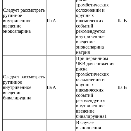
тромботических
Следует рассмотреть
осложнений и
рутинное
крупных
внутривенное
IIa A
ишемических
IIa B
введение
событий
эноксапарина
рекомендуется
внутривенное
введение
эноксапарина
натрия
При первичном
ЧКВ для снижения
риска
тромботических
Следует рассмотреть
осложнений и
рутинное
крупных
внутривенное
IIa A
IIa B
ишемических
введение
событий
бивалирудина
рекомендуется
внутривенное
введение
бивалирудина1
В случае
выполнения