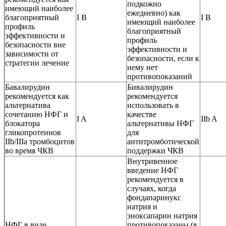
подкожно
имеющий наиболее
ежедневно) как
благоприятный
I В
I В
имеющий наиболее
профиль
благоприятный
эффективности и
профиль
безопасности вне
эффективности и
зависимости от
безопасности, если к
стратегии лечение
нему нет
противопоказаний
Бавалирудин
Бивалирудин
рекомендуется как
рекомендуется
альтернатива
использовать в
сочетанию НФГ и
качестве
I A
IIb A
блокатора
альтернативы НФГ
гликопротеинов
для
IIb/IIIa тромбоцитов
антитромботической
во время ЧКВ
поддержки ЧКВ
Внутривенное
введение НФГ
рекомендуется в
случаях, когда
фондапаринукс
натрия и
эноксапарин натрия
НФГ в виде
противопоказаны (в