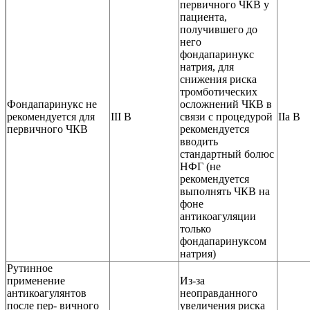
первичного ЧКВ у
пациента,
получившего до
него
фондапаринукс
натрия, для
снижения риска
тромботических
Фондапаринукс не
осложнений ЧКВ в
рекомендуется для
III B
связи c процедурой
IIa B
первичного ЧКВ
рекомендуется
вводить
стандартный болюс
НФГ (не
рекомендуется
выполнять ЧКВ на
фоне
антикоагуляции
только
фондапаринуксом
натрия)
Рутинное
применение
Из-за
антикоагулянтов
неоправданного
после пер- вичного
увеличения риска