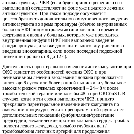
антикоагулянта, а ЧКВ (если будет принято решение о его
выполнении) осуществляют на фоне уже начатого лечения
антикоагулянтом. При таком подходе обсуждается
целесообразность дополнительного внутривенного введения
антикоагулянта во время процедуры (обычно внутривенных
болюсов НФГ под контролем активированного времени
свертывания крови у больных, которым уже проводится
внутривенная инфузия НФГ или выполнено введение
фондапаринукса, а также дополнительного внутривенного
введения эноксапарина, если после последней подкожной
инъекции прошло от 8 до 12 ч).
Длительность парентерального введения антикоагулянтов при
ОКС зависит от особенностей лечения ОКС и при
неинвазивном лечении заболевания должна продолжаться
вплоть до 8 суток или более ранней выписки, а у больных c
высоким риском тяжелых кровотечений – 24–48 ч после
тромботической терапии или хотя бы 48 ч при ОКСбпST. В
случаях, когда в эти сроки выполняется ЧКВ, принято
прекращать парентеральное введение антикоагулянта по
окончании процедуры, если к препаратам этой группы нет
дополнительных показаний (фибрилляция/трепетание
предсердий, механические протезы клапанов сердца, тромб в
полости левого желудочка, тромбоз глубоких вен /
тромбоэмболия легочных артерий для продолжения