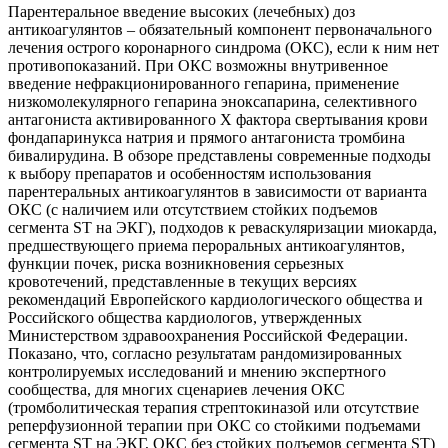
Парентеральное введение высоких (лечебных) доз
антикоагулянтов – обязательный компонент первоначального
лечения острого коронарного синдрома (ОКС), если к ним нет
противопоказаний. При ОКС возможны внутривенное
введение нефракционированного гепарина, применение
низкомолекулярного гепарина эноксапарина, селективного
антагониста активированного Х фактора свертывания крови
фондапаринукса натрия и прямого антагониста тромбина
бивалирудина. В обзоре представлены современные подходы
к выбору препаратов и особенностям использования
парентеральных антикоагулянтов в зависимости от варианта
ОКС (с наличием или отсутствием стойких подъемов
сегмента ST на ЭКГ), подходов к реваскуляризации миокарда,
предшествующего приема пероральных антикоагулянтов,
функции почек, риска возникновения серьезных
кровотечений, представленные в текущих версиях
рекомендаций Европейского кардиологического общества и
Российского общества кардиологов, утвержденных
Министерством здравоохранения Российской Федерации.
Показано, что, согласно результатам рандомизированных
контролируемых исследований и мнению экспертного
сообщества, для многих сценариев лечения ОКС
(тромболитическая терапия стрептокиназой или отсутствие
реперфузионной терапии при ОКС со стойкими подъемами
сегмента ST на ЭКГ, ОКС без стойких подъемов сегмента ST)