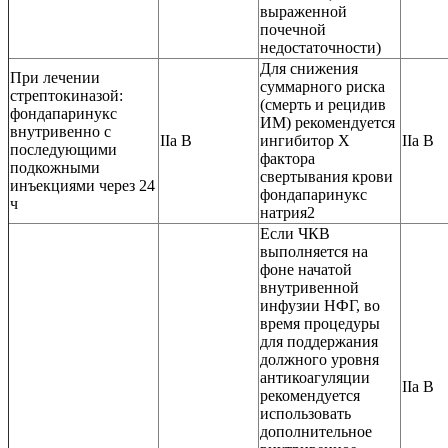
выраженной
почечной
недостаточности)
Для снижения
При лечении
суммарного риска
стрептокиназой:
(смерть и рецидив
фондапаринукс
ИМ) рекомендуется
внутривенно c
IIa B
ингибитор X
IIa B
последующими
фактора
подкожными
свертывания крови
инъекциями через 24
фондапаринукс
ч
натрия2
Если ЧКВ
выполняется на
фоне начатой
внутривенной
инфузии НФГ, во
время процедуры
для поддержания
должного уровня
антикоагуляции
IIa B
рекомендуется
использовать
дополнительное