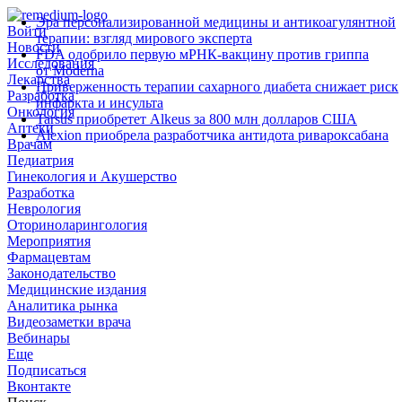
Эра персонализированной медицины и антикоагулянтной
Войти
терапии: взгляд мирового эксперта
Новости
FDA одобрило первую мРНК‑вакцину против гриппа
Исследования
от Moderna
Лекарства
Приверженность терапии сахарного диабета снижает риск
Разработка
инфаркта и инсульта
Онкология
Tarsus приобретет Alkeus за 800 млн долларов США
Аптеки
Alexion приобрела разработчика антидота ривароксабана
Врачам
Педиатрия
Гинекология и Акушерство
Разработка
Неврология
Оториноларингология
Мероприятия
Фармацевтам
Законодательство
Медицинские издания
Аналитика рынка
Видеозаметки врача
Вебинары
Еще
Подписаться
Вконтакте