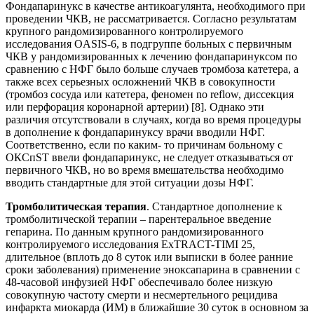
Фондапаринукс в качестве антикоагулянта, необходимого при
проведении ЧКВ, не рассматривается. Согласно результатам
крупного рандомизированного контролируемого
исследования OASIS-6, в подгруппе больных c первичным
ЧКВ у рандомизированных к лечению фондапаринуксом по
сравнению c НФГ было больше случаев тромбоза катетера, а
также всех серьезных осложнений ЧКВ в совокупности
(тромбоз сосуда или катетера, феномен no reflow, диссекция
или перфорация коронарной артерии) [8]. Однако эти
различия отсутствовали в случаях, когда во время процедуры
в дополнение к фондапаринуксу врачи вводили НФГ.
Соответственно, если по каким- то причинам больному c
ОКСпST ввели фондапаринукс, не следует отказываться от
первичного ЧКВ, но во время вмешательства необходимо
вводить стандартные для этой ситуации дозы НФГ.
Тромболитическая терапия
. Стандартное дополнение к
тромболитической терапии – парентеральное введение
гепарина. По данным крупного рандомизированного
контролируемого исследования ExTRACT-TIMI 25,
длительное (вплоть до 8 суток или выписки в более ранние
сроки заболевания) применение эноксапарина в сравнении c
48-часовой инфузией НФГ обеспечивало более низкую
совокупную частоту смерти и несмертельного рецидива
инфаркта миокарда (ИМ) в ближайшие 30 суток в основном за