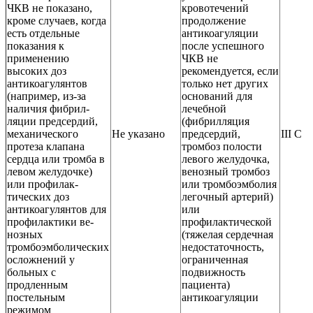
ЧКВ не показано,
кровотечений
кроме случаев, когда
продолжение
есть отдельные
антикоагуляции
показания к
после успешного
применению
ЧКВ не
высоких доз
рекомендуется, если
антикоагулянтов
только нет других
(например, из-за
оснований для
наличия фибрил-
лечебной
ляции предсердий,
(фибрилляция
механического
Не указано
предсердий,
III С
протеза клапана
тромбоз полости
сердца или тромба в
левого желудочка,
левом желудочке)
венозный тромбоз
или профилак-
или тромбоэмболия
тических доз
легочный артерий)
антикоагулянтов для
или
профилактики ве-
профилактической
нозных
(тяжелая сердечная
тромбоэмболических
недостаточность,
осложнений у
ограниченная
больных c
подвижность
продленным
пациента)
постельным
антикоагуляции
режимом