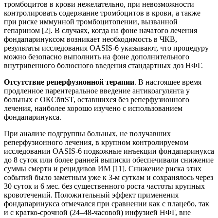
тромбоцитов в крови нежелательно, при невозможности
контролировать содержание тромбоцитов в крови, а также
при риске иммунной тромбоцитопении, вызванной
гепарином [2]. В случаях, когда на фоне начатого лечения
фондапаринуксом возникает необходимость в ЧКВ,
результаты исследования OASIS-6 указывают, что процедуру
можно безопасно выполнить на фоне дополнительного
внутривенного болюсного введения стандартных доз НФГ.
Отсутствие реперфузионной терапии
. В настоящее время
продленное парентеральное введение антикоагулянта у
больных c ОКСбпST, оставшихся без реперфузионного
лечения, наиболее хорошо изучено c использованием
фондапаринукса.
При анализе подгруппы больных, не получавших
реперфузионного лечения, в крупном контролируемом
исследовании OASIS-6 подкожные инъекции фондапаринукса
до 8 суток или более ранней выписки обеспечивали снижение
суммы смерти и рецидивов ИМ [11]. Снижение риска этих
событий было заметным уже к 3-м суткам и сохранялось через
30 суток и 6 мес. без существенного роста частоты крупных
кровотечений. Положительный эффект применения
фондапаринукса отмечался при сравнении как c плацебо, так
и c кратко-срочной (24–48-часовой) инфузией НФГ, вне