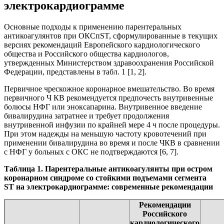
электрокардиограмме
Основные подходы к применению парентеральных
антикоагулянтов при ОКСпST, сформулированные в текущих
версиях рекомендаций Европейского кардиологического
общества и Российского общества кардиологов,
утвержденных Министерством здравоохранения Российской
Федерации, представлены в табл. 1 [1, 2].
Первичное чрескожное коронарное вмешательство. Во время
первичного Ч КВ рекомендуется предпочесть внутривенные
болюсы НФГ или эноксапарина. Внутривенное введение
бивалирудина затратнее и требует продолжения
внутривенной инфузии по крайней мере 4 ч после процедуры.
При этом надежды на меньшую частоту кровотечений при
применении бивалирудина во время и после ЧКВ в сравнении
c НФГ у больных c ОКС не подтверждаются [6, 7].
Таблица 1. Парентеральные антикоагулянты при остром
коронарном синдроме со стойкими подъемами сегмента
ST на электрокардиограмме: современные рекомендации
Рекомендации
Российского
кардиологического