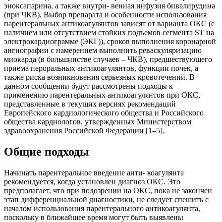
эноксапарина, а также внутри- венная инфузия бивалирудина
(при ЧКВ). Выбор препарата и особенности использования
парентеральных антикоагулянтов зависят от варианта ОКС (с
наличием или отсутствием стойких подъемов сегмента ST на
электрокардиограмме (ЭКГ)), сроков выполнения коронарной
ангиографии c намерением выполнить реваскуляризацию
миокарда (в большинстве случаев – ЧКВ), предшествующего
приема пероральных антикоагулянтов, функции почек, а
также риска возникновения серьезных кровотечений. В
данном сообщении будут рассмотрены подходы к
применению парентеральных антикоагулянтов при ОКС,
представленные в текущих версиях рекомендаций
Европейского кардиологического общества и Российского
общества кардиологов, утвержденных Министерством
здравоохранения Российской Федерации [1–5].
Общие подходы
Начинать парентеральное введение анти- коагулянта
рекомендуется, когда установлен диагноз ОКС. Это
предполагает, что при подозрении на ОКС, пока не закончен
этап дифференциальной диагностики, не следует спешить c
началом использования парентерального антикоагулянта,
поскольку в ближайшее время могут быть выявлены