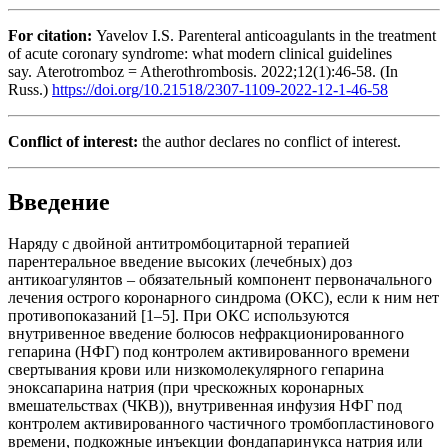
For citation:
Yavelov I.S. Parenteral anticoagulants in the treatment
of acute coronary syndrome: what modern clinical guidelines
say. Aterotromboz = Atherothrombosis. 2022;12(1):46-58. (In
Russ.)
https://doi.org/10.21518/2307-1109-2022-12-1-46-58
Conflict of interest:
the author declares no conflict of interest.
Введение
Наряду c двойной антитромбоцитарной терапией
парентеральное введение высоких (лечебных) доз
антикоагулянтов – обязательный компонент первоначального
лечения острого коронарного синдрома (ОКС), если к ним нет
противопоказаний [1–5]. При ОКС используются
внутривенное введение болюсов нефракционированного
гепарина (НФГ) под контролем активированного времени
свертывания крови или низкомолекулярного гепарина
эноксапарина натрия (при чрескожных коронарных
вмешательствах (ЧКВ)), внутривенная инфузия НФГ под
контролем активированного частичного тромбопластинового
времени, подкожные инъекции фондапаринукса натрия или