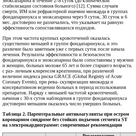
эноксапарина в течение 2–8 суток (до клинической
стабилизации состояния больного) [12]. Сумма случаев
смерти, ИМ или рефрактерной ишемии миокарда в группах
фондапаринукса и эноксапарина через 9 суток, 30 суток и 6
мес. достоверно не различались, что указывает на равную
эффективность сопоставлявшихся подходов.
При этом частота крупных кровотечений оказалась
существенно меньшей в группе фондапаринукса, и это
различие было заметным уже c первых суток после начала
лечения. Результаты эффективности и безопасности
фондапаринукса и эноксапарина были сопоставимы у мужчин
и женщин, больных моложе 65 лет и более старшего возраста,
c раз- личным клиренсом креатинина, при различной
величине индекса риска GRACE (Global Registry of Acute
Coronary Events), при рева- скуляризации миокарда и
консервативном ведении больных в период использования
препаратов. Наряду c меньшей частотой кровотечений,
начиная c 30-х суток наблюдения в группе фондапаринукса
достоверно меньшим оказалось число умерших больных.
Таблица 2. Парентеральные антикоагулянты при остром
коронарном синдроме без стойких подъемов сегмента ST
на электрокардиограмме: современные рекомендации
Рекомендации