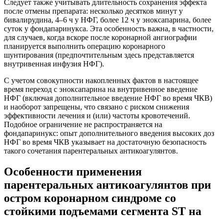
Следует также учитывать длительность сохранения эффекта
после отмены препарата: несколько десятков минут у
бивалирудина, 4–6 ч у НФГ, более 12 ч у эноксапарина, более
суток у фондапаринукса. Эта особенность важна, в частности,
для случаев, когда вскоре после коронарной ангиографии
планируется выполнить операцию коронарного
шунтирования (предпочтительным здесь представляется
внутривенная инфузия НФГ).
С учетом совокупности накопленных фактов в настоящее
время переход c эноксапарина на внутривенное введение
НФГ (включая дополнительное введение НФГ во время ЧКВ)
и наоборот запрещены, что связано c риском снижения
эффективности лечения и (или) частоты кровотечений.
Подобное ограничение не распространяется на
фондапаринукс: опыт дополнительного введения высоких доз
НФГ во время ЧКВ указывает на достаточную безопасность
такого сочетания парентеральных антикоагулянтов.
Особенности применения
парентеральных антикоагулянтов при
остром коронарном синдроме со
стойкими подъемами сегмента ST на