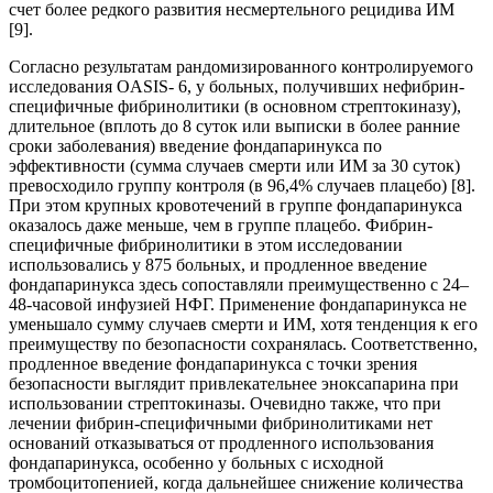
счет более редкого развития несмертельного рецидива ИМ
[9].
Согласно результатам рандомизированного контролируемого
исследования OASIS- 6, у больных, получивших нефибрин-
специфичные фибринолитики (в основном стрептокиназу),
длительное (вплоть до 8 суток или выписки в более ранние
сроки заболевания) введение фондапаринукса по
эффективности (сумма случаев смерти или ИМ за 30 суток)
превосходило группу контроля (в 96,4% случаев плацебо) [8].
При этом крупных кровотечений в группе фондапаринукса
оказалось даже меньше, чем в группе плацебо. Фибрин-
специфичные фибринолитики в этом исследовании
использовались у 875 больных, и продленное введение
фондапаринукса здесь сопоставляли преимущественно c 24–
48-часовой инфузией НФГ. Применение фондапаринукса не
уменьшало сумму случаев смерти и ИМ, хотя тенденция к его
преимуществу по безопасности сохранялась. Соответственно,
продленное введение фондапаринукса c точки зрения
безопасности выглядит привлекательнее эноксапарина при
использовании стрептокиназы. Очевидно также, что при
лечении фибрин-специфичными фибринолитиками нет
оснований отказываться от продленного использования
фондапаринукса, особенно у больных c исходной
тромбоцитопенией, когда дальнейшее снижение количества