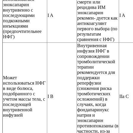
смерти или
эноксапарин
рецидива ИМ
внутривенно c
эноксапарин
последующими
I A
I A
рекомен- дуется как
подкожными
антикоагулянт
инъекциями
первого выбора (по
(предпочтительнее
результатам
НФГ)
сравнения c НФГ)
Внутривенная
инфузия НФГ в
сопровождении
тромболитической
терапии
рекомендуется для
Может
поддержки
использоваться НФГ
реперфузии
в виде болюса,
(снижения риска
подобранного c
тромботических
I В
IIа С
учетом массы тела, c
осложнений) в
последующей
случаях, когда
внутривенной
фондапаринукс
инфузией
натрия и
эноксапарин
противопоказаны (в
частности, из-за