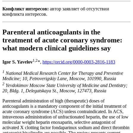
Конфликт интересов:
автор заявляет об отсутствии
конфликта интересов.
Parenteral anticoagulants in the
treatment of acute coronary syndrome:
what modern clinical guidelines say
1,2
Igor S. Yavelov
*,
https://orcid.org/0000-0003-2816-1183
1
National Medical Research Center for Therapy and Preventive
Medicine; 10, Petroverigskiy Lane, Moscow, 101990, Russia
2
Yevdokimov Moscow State University of Medicine and Dentistry;
20, Bldg. 1, Delegatskaya St., Moscow, 127473, Russia
Parenteral administration of high (therapeutic) doses of
anticoagulants is a mandatory component of the initial treatment of
acute coronary syndrome (ACS) unless contraindicated. In ACS,
intravenous administration of unfractionated heparin, the use of low
molecular weight heparin enoxaparin, selective antagonist of
activated X clotting factor fondaparinux sodium and direct thrombin
antagonist bivalirudin are possible. The review presents current