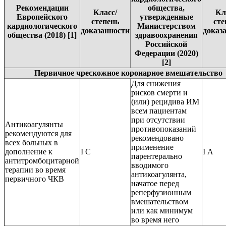
Рекомендации
общества,
Класс/
Кл
Европейского
утвержденные
степень
сте
кардиологического
Министерством
доказанности
доказ
общества (2018) [1]
здравоохранения
Российской
Федерации (2020)
[2]
Первичное чрескожное коронарное вмешательство
Для снижения
рисков смерти и
(или) рецидива ИМ
всем пациентам
при отсутствии
Антикоагулянты
противопоказаний
рекомендуются для
рекомендовано
всех больных в
применение
дополнение к
I C
I А
парентерально
антитромбоцитарной
вводимого
терапии во время
антикоагулянта,
первичного ЧКВ
начатое перед
реперфузионным
вмешательством
или как минимум
во время него