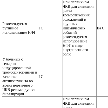
При первичном
ЧКВ для снижения
риска
тромботических
осложнений и
Рекомендуется
крупных
рутинное
I C
ишемических
IIa C
использование НФГ
событий
рекомендуется
использование
НФГ в виде
внутривенного
болю
У больных c
гепарин-
индуцированной
тромбоцитопенией в
качестве
I C
антикоагулянта во
время первичного
ЧКВ рекомендуется
бивалирудин
При первичном
ЧКВ для снижения
риска