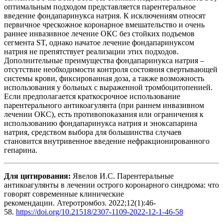
оптимальным подходом представляется парентеральное
введение фондапаринукса натрия. К исключениям относят
первичное чрескожное коронарное вмешательство и очень
раннее инвазивное лечение ОКС без стойких подъемов
сегмента ST, однако начатое лечение фондапаринуксом
натрия не препятствует реализации этих подходов.
Дополнительные преимущества фондапаринукса натрия –
отсутствие необходимости контроля состояния свертывающей
системы крови, фиксированная доза, а также возможность
использования у больных c выраженной тромбоцитопенией.
Если предполагается краткосрочное использование
парентерального антикоагулянта (при раннем инвазивном
лечении ОКС), есть противопоказания или ограничения к
использованию фондапаринукса натрия и эноксапарина
натрия, средством выбора для большинства случаев
становится внутривенное введение нефракционированного
гепарина.
Для цитирования:
Явелов И.С. Парентеральные
антикоагулянты в лечении острого коронарного синдрома: что
говорят современные клинические
рекомендации. Атеротромбоз. 2022;12(1):46-
58.
https://doi.org/10.21518/2307-1109-2022-12-1-46-58