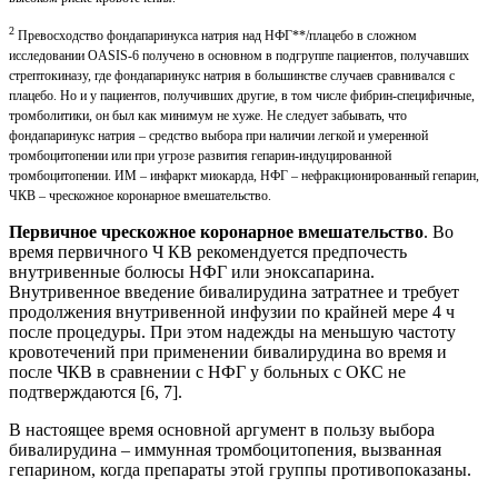
2
Превосходство фондапаринукса натрия над НФГ**/плацебо в сложном
исследовании OASIS-6 получено в основном в подгруппе пациентов, получавших
стрептокиназу, где фондапаринукс натрия в большинстве случаев сравнивался c
плацебо. Но и у пациентов, получивших другие, в том числе фибрин-специфичные,
тромболитики, он был как минимум не хуже. Не следует забывать, что
фондапаринукс натрия – средство выбора при наличии легкой и умеренной
тромбоцитопении или при угрозе развития гепарин-индуцированной
тромбоцитопении. ИМ – инфаркт миокарда, НФГ – нефракционированный гепарин,
ЧКВ – чрескожное коронарное вмешательство.
Первичное чрескожное коронарное вмешательство
. Во
время первичного Ч КВ рекомендуется предпочесть
внутривенные болюсы НФГ или эноксапарина.
Внутривенное введение бивалирудина затратнее и требует
продолжения внутривенной инфузии по крайней мере 4 ч
после процедуры. При этом надежды на меньшую частоту
кровотечений при применении бивалирудина во время и
после ЧКВ в сравнении c НФГ у больных c ОКС не
подтверждаются [6, 7].
В настоящее время основной аргумент в пользу выбора
бивалирудина – иммунная тромбоцитопения, вызванная
гепарином, когда препараты этой группы противопоказаны.