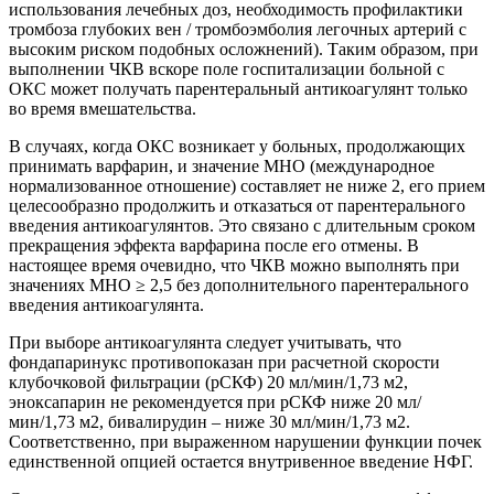
использования лечебных доз, необходимость профилактики
тромбоза глубоких вен / тромбоэмболия легочных артерий c
высоким риском подобных осложнений). Таким образом, при
выполнении ЧКВ вскоре поле госпитализации больной c
ОКС может получать парентеральный антикоагулянт только
во время вмешательства.
В случаях, когда ОКС возникает у больных, продолжающих
принимать варфарин, и значение МНО (международное
нормализованное отношение) составляет не ниже 2, его прием
целесообразно продолжить и отказаться от парентерального
введения антикоагулянтов. Это связано c длительным сроком
прекращения эффекта варфарина после его отмены. В
настоящее время очевидно, что ЧКВ можно выполнять при
значениях МНО ≥ 2,5 без дополнительного парентерального
введения антикоагулянта.
При выборе антикоагулянта следует учитывать, что
фондапаринукс противопоказан при расчетной скорости
клубочковой фильтрации (рСКФ) 20 мл/мин/1,73 м2,
эноксапарин не рекомендуется при рСКФ ниже 20 мл/
мин/1,73 м2, бивалирудин – ниже 30 мл/мин/1,73 м2.
Соответственно, при выраженном нарушении функции почек
единственной опцией остается внутривенное введение НФГ.