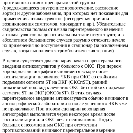
противопоказания к препаратам этой группы
(продолжающееся внутреннее кровотечение, расслоение
аорты) и другие заболевания, при которых нет показаний для
применения антикоагулянтов (несердечная причина
возникновения симптомов, миокардит и др.). Убедительные
свидетельства пользы от начала парентерального введения
антикоагулянтов на догоспитальном этапе отсутствуют, и в
абсолютном большинстве случаев разумно отложить начало
их применения до поступления в стационар (за исключением
случав, когда выполняется тромболитическая терапия).
В целом существует два сценария начала парентерального
введения антикоагулянтов у больного c ОКС. При первом
коронарная ангиография выполняется вскоре после
госпитализации: первичное ЧКВ при ОКС со стойкими
подъемами сегмента ST на ЭКГ (ОКСпST), ранний
инвазивный под- ход к лечению ОКС без стойких подъемов
сегмента ST на ЭКГ (ОКСбпST). В этих случаях
парентеральное введение антикоагулянта обычно начинают в
ангиографической лаборатории и после успешного ЧКВ уже
не продолжают. При втором сценарии коронарная
ангиография выполняется через некоторое время после
госпитализации или ОКС лечат неинвазивно. Тогда у
больных c несомненным ОКС при отсутствии
противопоказаний начинают парентеральное вверение