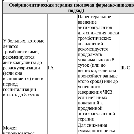
Фибринолитическая терапия (включая фармако-инвази
подход)
Парентеральное
введение
антикоагулянтов
для снижения риска
тромботических
У больных, которые
осложнений
лечатся
рекомендуется
тромболитиками,
продолжать
рекомендуются
максимально до 8
антикоагулянты до
суток (или до
реваскуляризации
I A
IIb C
выписки, если она
(если она
произойдет раньше
выполняется) или в
этого срока) или до
период
успешного
госпитализации
завершения ЧКВ,
вплоть до 8 суток
если нет иных
показаний к
продленной
антикоагулянтной
терапии
Для снижения
Может
суммарного риска
использоваться