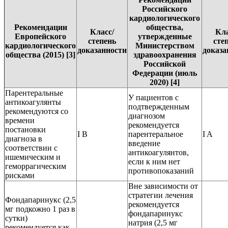
Российского
кардиологического
Рекомендации
общества,
Класс/
Кла
Европейского
утвержденные
степень
сте
кардиологического
Министерством
доказанности
доказа
общества (2015) [3]
здравоохранения
Российской
Федерации (июль
2020) [4]
Парентеральные
У пациентов c
антикоагулянты
подтвержденным
рекомендуются со
диагнозом
времени
рекомендуется
постановки
I В
парентеральное
I A
диагноза в
введение
соответствии c
антикоагулянтов,
ишемическим и
если к ним нет
геморрагическим
противопоказаний
рисками
Вне зависимости от
стратегии лечения
Фондапаринукс (2,5
рекомендуется
мг подкожно 1 раз в
фондапаринукс
сутки)
натрия (2,5 мг
рекомендуется как