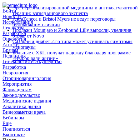
Эра персонализированной медицины и антикоагулянтной
Войти
терапии: взгляд мирового эксперта
Новости
AstraZeneca и Bristol Myers не ведут переговоры
Исследования
о возможном слиянии
Лекарства
Продажи Mounjaro и Zepbound Lilly выросли, увеличив
Разработка
отрыв от Novo
Онкология
Сахарный диабет 2‑го типа может усиливать симптомы
Аптеки
менопаузы
Врачам
Больные с ХБП получат надежду благодаря программе
Педиатрия
«Выбор ради жизни»
Гинекология и Акушерство
Разработка
Неврология
Оториноларингология
Мероприятия
Фармацевтам
Законодательство
Медицинские издания
Аналитика рынка
Видеозаметки врача
Вебинары
Еще
Подписаться
Вконтакте