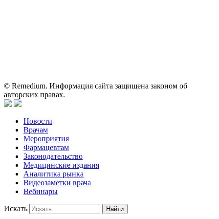
исключительно для работников здравоохранения. Информация
о препаратах, отпускаемых по рецепту, предназначена только
для медицинских и фармацевтических специалистов.
Информация, содержащаяся на сайте, не должна использоваться
пациентами для принятия самостоятельного решения о
применении представленных лекарственных препаратов и не
может служить заменой очной консультации врача.
© Remedium. Информация сайта защищена законом об
авторских правах.
Новости
Врачам
Мероприятия
Фармацевтам
Законодательство
Медицинские издания
Аналитика рынка
Видеозаметки врача
Вебинары
Искать
Найти