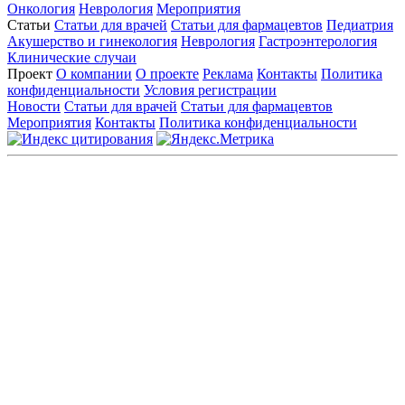
Онкология
Неврология
Мероприятия
Статьи
Статьи для врачей
Статьи для фармацевтов
Педиатрия
Акушерство и гинекология
Неврология
Гастроэнтерология
Клинические случаи
Проект
О компании
О проекте
Реклама
Контакты
Политика
конфиденциальности
Условия регистрации
Новости
Статьи для врачей
Статьи для фармацевтов
Мероприятия
Контакты
Политика конфиденциальности
Общество с ограниченной ответственностью «ГРУППА
РЕМЕДИУМ»
Адрес местонахождения: 105082, г. Москва, ул. Бакунинская, д.
71
ОГРН: 1067746819470 ИНН: 7701669956
Контактные данные: Телефон:
+7 (495) 780-34-25
|
Электронная почта:
reklama@remedium.ru
На сайте используются изображения по лицензии
Shutterstock/FOTODOM, соблюдаются авторские права.
Вся информация, размещенная на веб-сайте, предназначена