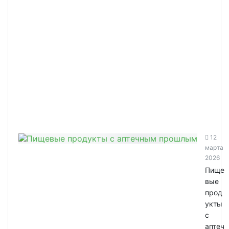
12
марта
2026
Пище
вые
прод
укты
с
аптеч