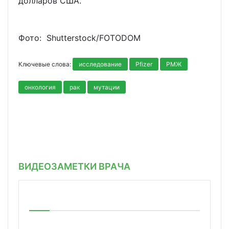
долларов США.
Фото: Shutterstoсk/FOTODOM
Ключевые слова:
исследование
Pfizer
РМЖ
онкология
рак
мутации
ВИДЕОЗАМЕТКИ ВРАЧА