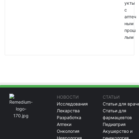
укты
с
аптеч
ным
прош
лым
НОВОСТИ
СТАТЬИ
Исследования
Статьи для врач
Лекарства
Статьи для
Разработка
фармацевтов
Аптеки
Педиатрия
Онкология
Акушерство и
Неврология
гинекология