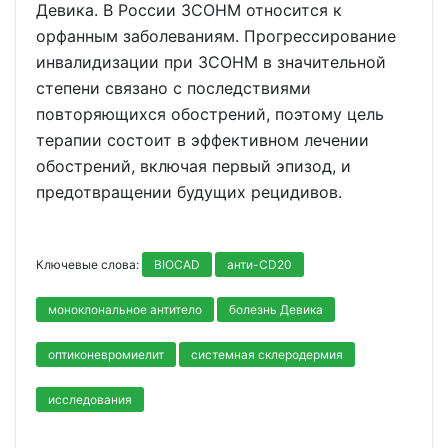
Девика. В России ЗСОНМ относится к
орфанным заболеваниям. Прогрессирование
инвалидизации при ЗСОНМ в значительной
степени связано с последствиями
повторяющихся обострений, поэтому цель
терапии состоит в эффективном лечении
обострений, включая первый эпизод, и
предотвращении будущих рецидивов.
Ключевые слова:
BIOCAD
анти-CD20
моноклональное антитело
болезнь Девика
оптиконевромиелит
системная склеродермия
исследования