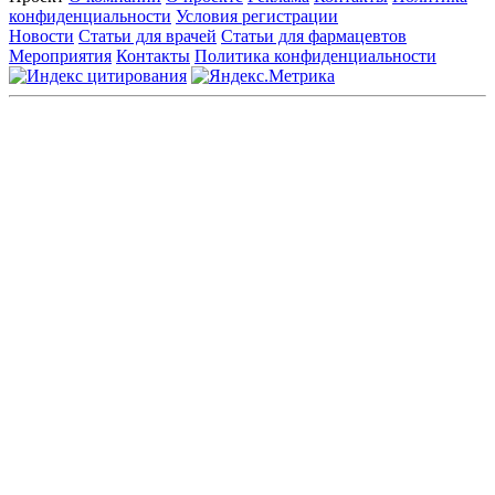
конфиденциальности
Условия регистрации
Новости
Статьи для врачей
Статьи для фармацевтов
Мероприятия
Контакты
Политика конфиденциальности
Общество с ограниченной ответственностью «ГРУППА
РЕМЕДИУМ»
Адрес местонахождения: 105082, г. Москва, ул. Бакунинская, д.
71
ОГРН: 1067746819470 ИНН: 7701669956
Контактные данные: Телефон:
+7 (495) 780-34-25
|
Электронная почта:
reklama@remedium.ru
На сайте используются изображения по лицензии
Shutterstock/FOTODOM, соблюдаются авторские права.
Вся информация, размещенная на веб-сайте, предназначена
исключительно для работников здравоохранения. Информация
о препаратах, отпускаемых по рецепту, предназначена только
для медицинских и фармацевтических специалистов.
Информация, содержащаяся на сайте, не должна использоваться