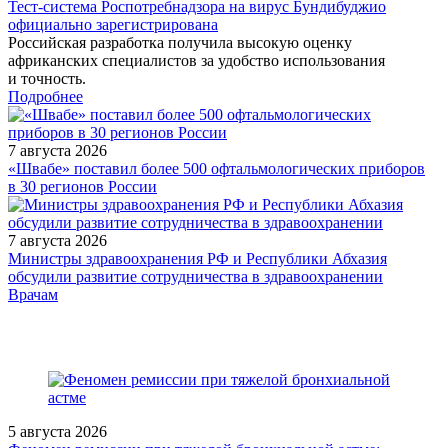
Тест‑система Роспотребнадзора на вирус Бундибуджио
официально зарегистрирована
Российская разработка получила высокую оценку
африканских специалистов за удобство использования
и точность.
Подробнее
7 августа 2026
«Швабе» поставил более 500 офтальмологических приборов
в 30 регионов России
7 августа 2026
Министры здравоохранения РФ и Республики Абхазия
обсудили развитие сотрудничества в здравоохранении
/measures/XII-Peterburgskiy-mezhdunarodnyy-onkologicheskiy-f/
Врачам
5 августа 2026