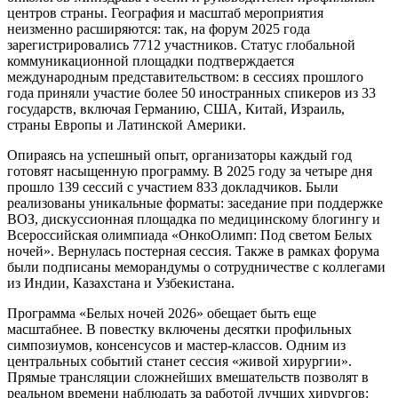
центров страны. География и масштаб мероприятия
неизменно расширяются: так, на форум 2025 года
зарегистрировались 7712 участников. Статус глобальной
коммуникационной площадки подтверждается
международным представительством: в сессиях прошлого
года приняли участие более 50 иностранных спикеров из 33
государств, включая Германию, США, Китай, Израиль,
страны Европы и Латинской Америки.
Опираясь на успешный опыт, организаторы каждый год
готовят насыщенную программу. В 2025 году за четыре дня
прошло 139 сессий с участием 833 докладчиков. Были
реализованы уникальные форматы: заседание при поддержке
ВОЗ, дискуссионная площадка по медицинскому блогингу и
Всероссийская олимпиада «ОнкоОлимп: Под светом Белых
ночей». Вернулась постерная сессия. Также в рамках форума
были подписаны меморандумы о сотрудничестве с коллегами
из Индии, Казахстана и Узбекистана.
Программа «Белых ночей 2026» обещает быть еще
масштабнее. В повестку включены десятки профильных
симпозиумов, консенсусов и мастер-классов. Одним из
центральных событий станет сессия «живой хирургии».
Прямые трансляции сложнейших вмешательств позволят в
реальном времени наблюдать за работой лучших хирургов: