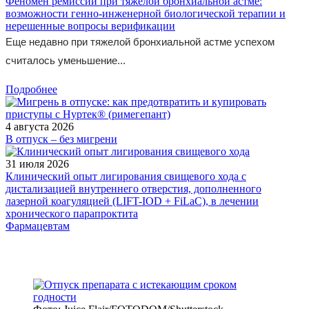
Феномен ремиссии при тяжелой бронхиальной астме:
возможности генно-инженерной биологической терапии и
нерешенные вопросы верификации
Еще недавно при тяжелой бронхиальной астме успехом
считалось уменьшение...
Подробнее
4 августа 2026
В отпуск – без мигрени
31 июля 2026
Клинический опыт лигирования свищевого хода с
дистализацией внутреннего отверстия, дополненного
лазерной коагуляцией (LIFT-IOD + FiLaC), в лечении
хронического парапроктита
Фармацевтам