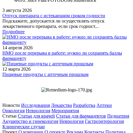
Фото: Juice Flair/FOTODOM/Shutterstoсk
3 августа 2026
Отпуск препарата с истекающим сроком годности
Подскажите, допускается ли осуществлять отпуск
лекарственного препарата, если срок годност...
Подробнее
14 апреля 2026
НМО после перерыва в работе: нужно ли сохранять баллы
фармацевту
12 марта 2026
Пищевые продукты с аптечным прошлым
Новости
Исследования
Лекарства
Разработка
Аптеки
Онкология
Неврология
Мероприятия
Статьи
Статьи для врачей
Статьи для фармацевтов
Педиатрия
Акушерство и гинекология
Неврология
Гастроэнтерология
Клинические случаи
Проект
О компании
О проекте
Реклама
Контакты
Политика