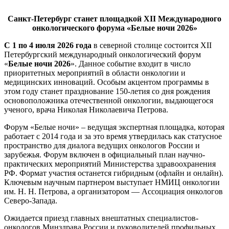
Санкт-Петербург станет площадкой XII Международного
онкологического форума «Белые ночи 2026»
С 1 по 4 июля 2026 года
в северной столице состоится XII
Петербургский международный онкологический форум
«
Белые ночи 2026
». Данное событие входит в число
приоритетных мероприятий в области онкологии и
медицинских инноваций. Особым акцентом программы в
этом году станет празднование 150-летия со дня рождения
основоположника отечественной онкологии, выдающегося
ученого, врача Николая Николаевича Петрова.
Форум «Белые ночи» – ведущая экспертная площадка, которая
работает с 2014 года и за это время утвердилась как статусное
пространство для диалога ведущих онкологов России и
зарубежья. Форум включен в официальный план научно-
практических мероприятий Министерства здравоохранения
РФ. Формат участия останется гибридным (офлайн и онлайн).
Ключевым научным партнером выступает НМИЦ онкологии
им. Н. Н. Петрова, а организатором — Ассоциация онкологов
Северо-Запада.
Ожидается приезд главных внештатных специалистов-
онкологов Минздрава России и руководителей профильных