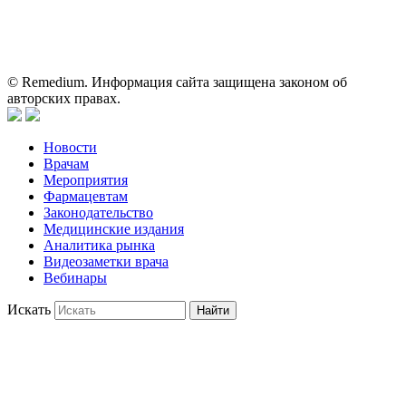
пациентами для принятия самостоятельного решения о
применении представленных лекарственных препаратов и не
может служить заменой очной консультации врача.
© Remedium. Информация сайта защищена законом об
авторских правах.
Новости
Врачам
Мероприятия
Фармацевтам
Законодательство
Медицинские издания
Аналитика рынка
Видеозаметки врача
Вебинары
Искать
Найти