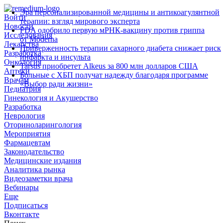
Эра персонализированной медицины и антикоагулянтной
Войти
терапии: взгляд мирового эксперта
Новости
FDA одобрило первую мРНК‑вакцину против гриппа
Исследования
от Moderna
Лекарства
Приверженность терапии сахарного диабета снижает риск
Разработка
инфаркта и инсульта
Онкология
Tarsus приобретет Alkeus за 800 млн долларов США
Аптеки
Больные с ХБП получат надежду благодаря программе
Врачам
«Выбор ради жизни»
Педиатрия
Гинекология и Акушерство
Разработка
Неврология
Оториноларингология
Мероприятия
Фармацевтам
Законодательство
Медицинские издания
Аналитика рынка
Видеозаметки врача
Вебинары
Еще
Подписаться
Вконтакте