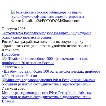
Фото: faniadiana24/FOTODOM/Shutterstock
7 августа 2026
Тест‑система Роспотребнадзора на вирус Бундибуджио
официально зарегистрирована
Российская разработка получила высокую оценку
африканских специалистов за удобство использования
и точность.
Подробнее
7 августа 2026
«Швабе» поставил более 500 офтальмологических приборов
в 30 регионов России
7 августа 2026
Министры здравоохранения РФ и Республики Абхазия
обсудили развитие сотрудничества в здравоохранении
/measures/Vmeste_ili_vroz_alyans_nevrologa_i_rentgenologa/
Врачам