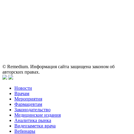
Вся информация, размещенная на веб-сайте, предназначена
исключительно для работников здравоохранения. Информация
о препаратах, отпускаемых по рецепту, предназначена только
для медицинских и фармацевтических специалистов.
Информация, содержащаяся на сайте, не должна использоваться
пациентами для принятия самостоятельного решения о
применении представленных лекарственных препаратов и не
может служить заменой очной консультации врача.
© Remedium. Информация сайта защищена законом об
авторских правах.
Новости
Врачам
Мероприятия
Фармацевтам
Законодательство
Медицинские издания
Аналитика рынка
Видеозаметки врача
Вебинары