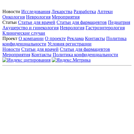
Новости
Исследования
Лекарства
Разработка
Аптеки
Онкология
Неврология
Мероприятия
Статьи
Статьи для врачей
Статьи для фармацевтов
Педиатрия
Акушерство и гинекология
Неврология
Гастроэнтерология
Клинические случаи
Проект
О компании
О проекте
Реклама
Контакты
Политика
конфиденциальности
Условия регистрации
Новости
Статьи для врачей
Статьи для фармацевтов
Мероприятия
Контакты
Политика конфиденциальности
Общество с ограниченной ответственностью «ГРУППА
РЕМЕДИУМ»
Адрес местонахождения: 105082, г. Москва, ул. Бакунинская, д.
71
ОГРН: 1067746819470 ИНН: 7701669956
Контактные данные: Телефон:
+7 (495) 780-34-25
|
Электронная почта:
reklama@remedium.ru
На сайте используются изображения по лицензии
Shutterstock/FOTODOM, соблюдаются авторские права.