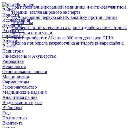
Эра персонализированной медицины и антикоагулянтной
Войти
терапии: взгляд мирового эксперта
Новости
FDA одобрило первую мРНК‑вакцину против гриппа
Исследования
от Moderna
Лекарства
Приверженность терапии сахарного диабета снижает риск
Разработка
инфаркта и инсульта
Онкология
Tarsus приобретет Alkeus за 800 млн долларов США
Аптеки
Alexion приобрела разработчика антидота ривароксабана
Врачам
Педиатрия
Гинекология и Акушерство
Разработка
Неврология
Оториноларингология
Мероприятия
Фармацевтам
Законодательство
Медицинские издания
Аналитика рынка
Видеозаметки врача
Вебинары
Еще
Подписаться
Вконтакте