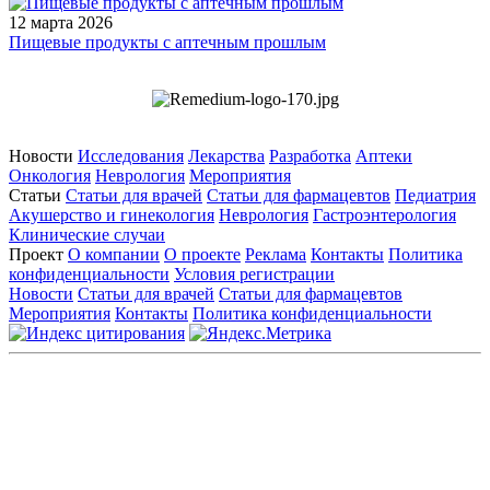
12 марта 2026
Пищевые продукты с аптечным прошлым
Новости
Исследования
Лекарства
Разработка
Аптеки
Онкология
Неврология
Мероприятия
Статьи
Статьи для врачей
Статьи для фармацевтов
Педиатрия
Акушерство и гинекология
Неврология
Гастроэнтерология
Клинические случаи
Проект
О компании
О проекте
Реклама
Контакты
Политика
конфиденциальности
Условия регистрации
Новости
Статьи для врачей
Статьи для фармацевтов
Мероприятия
Контакты
Политика конфиденциальности
Общество с ограниченной ответственностью «ГРУППА
РЕМЕДИУМ»
Адрес местонахождения: 105082, г. Москва, ул. Бакунинская, д.
71
ОГРН: 1067746819470 ИНН: 7701669956