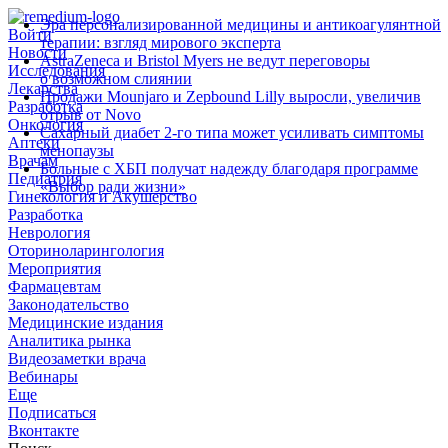
Эра персонализированной медицины и антикоагулянтной
Войти
терапии: взгляд мирового эксперта
Новости
AstraZeneca и Bristol Myers не ведут переговоры
Исследования
о возможном слиянии
Лекарства
Продажи Mounjaro и Zepbound Lilly выросли, увеличив
Разработка
отрыв от Novo
Онкология
Сахарный диабет 2‑го типа может усиливать симптомы
Аптеки
менопаузы
Врачам
Больные с ХБП получат надежду благодаря программе
Педиатрия
«Выбор ради жизни»
Гинекология и Акушерство
Разработка
Неврология
Оториноларингология
Мероприятия
Фармацевтам
Законодательство
Медицинские издания
Аналитика рынка
Видеозаметки врача
Вебинары
Еще
Подписаться
Вконтакте