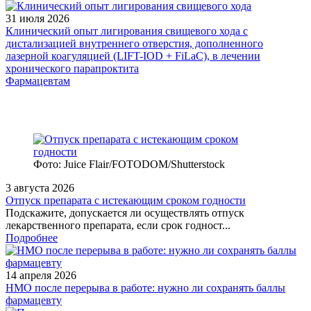
31 июля 2026
Клинический опыт лигирования свищевого хода с
дистализацией внутреннего отверстия, дополненного
лазерной коагуляцией (LIFT-IOD + FiLaC), в лечении
хронического парапроктита
Фармацевтам
Фото: Juice Flair/FOTODOM/Shutterstoсk
3 августа 2026
Отпуск препарата с истекающим сроком годности
Подскажите, допускается ли осуществлять отпуск
лекарственного препарата, если срок годност...
Подробнее
14 апреля 2026
НМО после перерыва в работе: нужно ли сохранять баллы
фармацевту