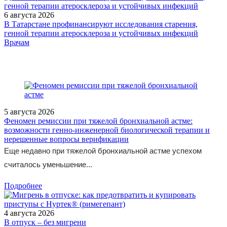
6 августа 2026
В Татарстане профинансируют исследования старения,
генной терапии атеросклероза и устойчивых инфекций
/measures/TSikl-onlayn-konferentsiy-Aktualnye-voprosy-v-molo/
Врачам
5 августа 2026
Феномен ремиссии при тяжелой бронхиальной астме:
возможности генно-инженерной биологической терапии и
нерешенные вопросы верификации
Еще недавно при тяжелой бронхиальной астме успехом
считалось уменьшение...
Подробнее
4 августа 2026
В отпуск – без мигрени