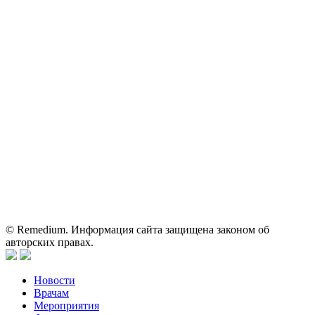
Контактные данные: Телефон:
+7 (495) 780-34-25
|
Электронная почта:
reklama@remedium.ru
На сайте используются изображения по лицензии
Shutterstock/FOTODOM, соблюдаются авторские права.
Вся информация, размещенная на веб-сайте, предназначена
исключительно для работников здравоохранения. Информация
о препаратах, отпускаемых по рецепту, предназначена только
для медицинских и фармацевтических специалистов.
Информация, содержащаяся на сайте, не должна использоваться
пациентами для принятия самостоятельного решения о
применении представленных лекарственных препаратов и не
может служить заменой очной консультации врача.
© Remedium. Информация сайта защищена законом об
авторских правах.
Новости
Врачам
Мероприятия