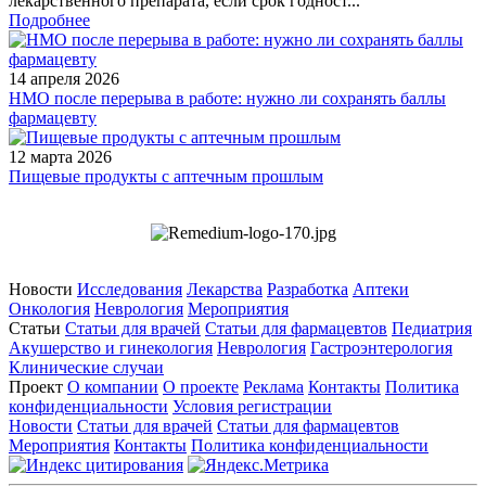
лекарственного препарата, если срок годност...
Подробнее
14 апреля 2026
НМО после перерыва в работе: нужно ли сохранять баллы
фармацевту
12 марта 2026
Пищевые продукты с аптечным прошлым
Новости
Исследования
Лекарства
Разработка
Аптеки
Онкология
Неврология
Мероприятия
Статьи
Статьи для врачей
Статьи для фармацевтов
Педиатрия
Акушерство и гинекология
Неврология
Гастроэнтерология
Клинические случаи
Проект
О компании
О проекте
Реклама
Контакты
Политика
конфиденциальности
Условия регистрации
Новости
Статьи для врачей
Статьи для фармацевтов
Мероприятия
Контакты
Политика конфиденциальности