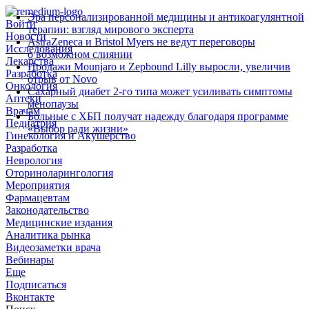
Эра персонализированной медицины и антикоагулянтной
Войти
терапии: взгляд мирового эксперта
Новости
AstraZeneca и Bristol Myers не ведут переговоры
Исследования
о возможном слиянии
Лекарства
Продажи Mounjaro и Zepbound Lilly выросли, увеличив
Разработка
отрыв от Novo
Онкология
Сахарный диабет 2‑го типа может усиливать симптомы
Аптеки
менопаузы
Врачам
Больные с ХБП получат надежду благодаря программе
Педиатрия
«Выбор ради жизни»
Гинекология и Акушерство
Разработка
Неврология
Оториноларингология
Мероприятия
Фармацевтам
Законодательство
Медицинские издания
Аналитика рынка
Видеозаметки врача
Вебинары
Еще
Подписаться
Вконтакте