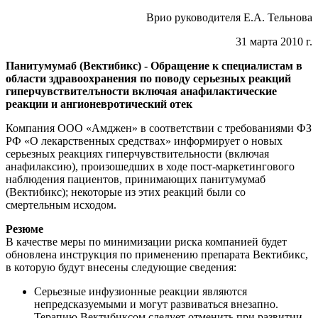
Врио руководителя Е.А. Тельнова
31 марта 2010 г.
Панитумумаб (Вектибикс) - Обращение к специалистам в
области здравоохранения по поводу серьезных реакций
гиперчувствителъности включая анафилактические
реакции и ангионевротический отек
Компания ООО «Амджен» в соответствии с требованиями ФЗ
РФ «О лекарственных средствах» информирует о новых
серьезных реакциях гиперчувствительности (включая
анафилаксию), произошедших в ходе пост-маркетингового
наблюдения пациентов, принимающих панитумумаб
(Вектибикс); некоторые из этих реакций были со
смертельным исходом.
Резюме
В качестве меры по минимизации риска компанией будет
обновлена инструкция по применению препарата Вектибикс,
в которую будут внесены следующие сведения:
Серьезные инфузионные реакции являются
непредсказуемыми и могут развиваться внезапно.
Терапию Вектибиксом следует отменить при развитии