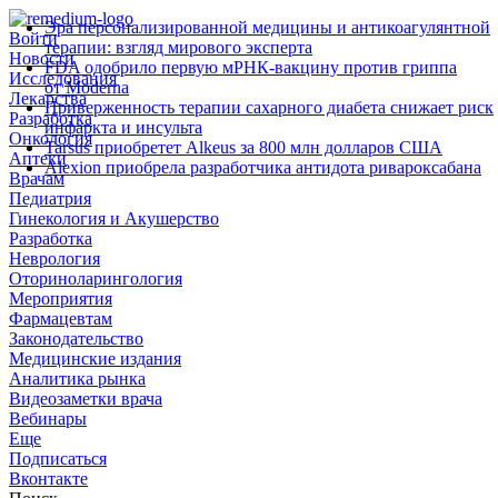
Эра персонализированной медицины и антикоагулянтной
Войти
терапии: взгляд мирового эксперта
Новости
FDA одобрило первую мРНК‑вакцину против гриппа
Исследования
от Moderna
Лекарства
Приверженность терапии сахарного диабета снижает риск
Разработка
инфаркта и инсульта
Онкология
Tarsus приобретет Alkeus за 800 млн долларов США
Аптеки
Alexion приобрела разработчика антидота ривароксабана
Врачам
Педиатрия
Гинекология и Акушерство
Разработка
Неврология
Оториноларингология
Мероприятия
Фармацевтам
Законодательство
Медицинские издания
Аналитика рынка
Видеозаметки врача
Вебинары
Еще
Подписаться
Вконтакте