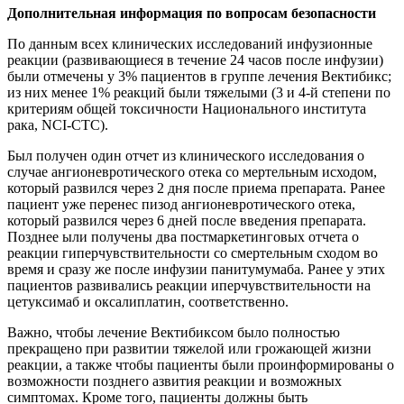
Дополнительная информация по вопросам безопасности
По данным всех клинических исследований инфузионные
реакции (развивающиеся в течение 24 часов после инфузии)
были отмечены у 3% пациентов в группе лечения Вектибикс;
из них менее 1% реакций были тяжелыми (3 и 4-й степени по
критериям общей токсичности Национального института
рака, NCI-CTC).
Был получен один отчет из клинического исследования о
случае ангионевротического отека со мертельным исходом,
который развился через 2 дня после приема препарата. Ранее
пациент уже перенес пизод ангионевротического отека,
который развился через 6 дней после введения препарата.
Позднее ыли получены два постмаркетинговых отчета о
реакции гиперчувствительности со смертельным сходом во
время и сразу же после инфузии панитумумаба. Ранее у этих
пациентов развивались реакции иперчувствительности на
цетуксимаб и оксалиплатин, соответственно.
Важно, чтобы лечение Вектибиксом было полностью
прекращено при развитии тяжелой или грожающей жизни
реакции, а также чтобы пациенты были проинформированы о
возможности позднего азвития реакции и возможных
симптомах. Кроме того, пациенты должны быть