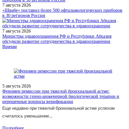
7 августа 2026
«Швабе» поставил более 500 офтальмологических приборов
в 30 регионов России
7 августа 2026
Министры здравоохранения РФ и Республики Абхазия
обсудили развитие сотрудничества в здравоохранении
/legislation/other/informatsionnoe-pismo-04i-430-10-ot-11-05-2010/
Врачам
5 августа 2026
Феномен ремиссии при тяжелой бронхиальной астме:
возможности генно-инженерной биологической терапии и
нерешенные вопросы верификации
Еще недавно при тяжелой бронхиальной астме успехом
считалось уменьшение...
Подробнее