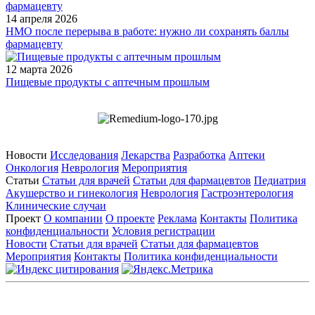
14 апреля 2026
НМО после перерыва в работе: нужно ли сохранять баллы
фармацевту
12 марта 2026
Пищевые продукты с аптечным прошлым
Новости
Исследования
Лекарства
Разработка
Аптеки
Онкология
Неврология
Мероприятия
Статьи
Статьи для врачей
Статьи для фармацевтов
Педиатрия
Акушерство и гинекология
Неврология
Гастроэнтерология
Клинические случаи
Проект
О компании
О проекте
Реклама
Контакты
Политика
конфиденциальности
Условия регистрации
Новости
Статьи для врачей
Статьи для фармацевтов
Мероприятия
Контакты
Политика конфиденциальности
Общество с ограниченной ответственностью «ГРУППА
РЕМЕДИУМ»