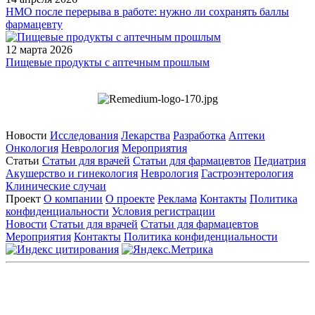
НМО после перерыва в работе: нужно ли сохранять баллы
фармацевту
12 марта 2026
Пищевые продукты с аптечным прошлым
Новости
Исследования
Лекарства
Разработка
Аптеки
Онкология
Неврология
Мероприятия
Статьи
Статьи для врачей
Статьи для фармацевтов
Педиатрия
Акушерство и гинекология
Неврология
Гастроэнтерология
Клинические случаи
Проект
О компании
О проекте
Реклама
Контакты
Политика
конфиденциальности
Условия регистрации
Новости
Статьи для врачей
Статьи для фармацевтов
Мероприятия
Контакты
Политика конфиденциальности
Общество с ограниченной ответственностью «ГРУППА
РЕМЕДИУМ»
Адрес местонахождения: 105082, г. Москва, ул. Бакунинская, д.