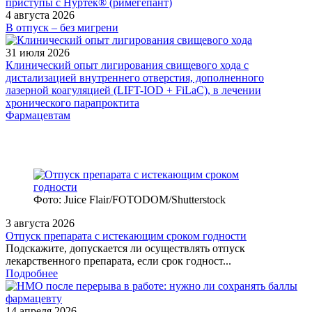
4 августа 2026
В отпуск – без мигрени
31 июля 2026
Клинический опыт лигирования свищевого хода с
дистализацией внутреннего отверстия, дополненного
лазерной коагуляцией (LIFT-IOD + FiLaC), в лечении
хронического парапроктита
Фармацевтам
Фото: Juice Flair/FOTODOM/Shutterstoсk
3 августа 2026
Отпуск препарата с истекающим сроком годности
Подскажите, допускается ли осуществлять отпуск
лекарственного препарата, если срок годност...
Подробнее
14 апреля 2026