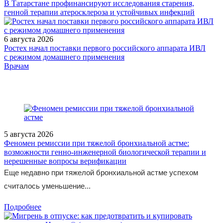
В Татарстане профинансируют исследования старения,
генной терапии атеросклероза и устойчивых инфекций
6 августа 2026
Ростех начал поставки первого российского аппарата ИВЛ
с режимом домашнего применения
/legislation/other/Postanovlenie-Pravitelstva-Rossiyskoy-Federatsii-
Врачам
ot-29-09-2025-1495/
5 августа 2026
Феномен ремиссии при тяжелой бронхиальной астме:
возможности генно-инженерной биологической терапии и
нерешенные вопросы верификации
Еще недавно при тяжелой бронхиальной астме успехом
считалось уменьшение...
Подробнее