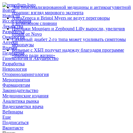
Эра персонализированной медицины и антикоагулянтной
Войти
терапии: взгляд мирового эксперта
Новости
AstraZeneca и Bristol Myers не ведут переговоры
Исследования
о возможном слиянии
Лекарства
Продажи Mounjaro и Zepbound Lilly выросли, увеличив
Разработка
отрыв от Novo
Онкология
Сахарный диабет 2‑го типа может усиливать симптомы
Аптеки
менопаузы
Врачам
Больные с ХБП получат надежду благодаря программе
Педиатрия
«Выбор ради жизни»
Гинекология и Акушерство
Разработка
Неврология
Оториноларингология
Мероприятия
Фармацевтам
Законодательство
Медицинские издания
Аналитика рынка
Видеозаметки врача
Вебинары
Еще
Подписаться
Вконтакте