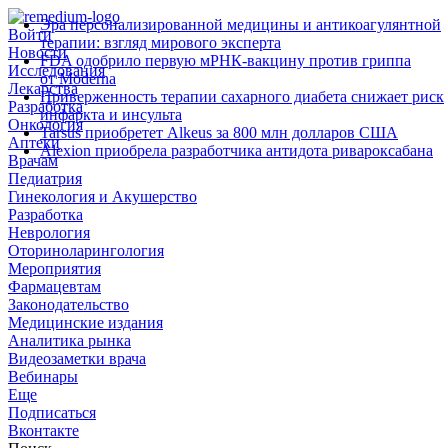
Эра персонализированной медицины и антикоагулянтной
Войти
терапии: взгляд мирового эксперта
Новости
FDA одобрило первую мРНК‑вакцину против гриппа
Исследования
от Moderna
Лекарства
Приверженность терапии сахарного диабета снижает риск
Разработка
инфаркта и инсульта
Онкология
Tarsus приобретет Alkeus за 800 млн долларов США
Аптеки
Alexion приобрела разработчика антидота ривароксабана
Врачам
Педиатрия
Гинекология и Акушерство
Разработка
Неврология
Оториноларингология
Мероприятия
Фармацевтам
Законодательство
Медицинские издания
Аналитика рынка
Видеозаметки врача
Вебинары
Еще
Подписаться
Вконтакте