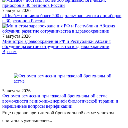
7 августа 2026
«Швабе» поставил более 500 офтальмологических приборов
в 30 регионов России
7 августа 2026
Министры здравоохранения РФ и Республики Абхазия
обсудили развитие сотрудничества в здравоохранении
/legislation/other/Postanovlenie-Glavnogo-gosudarstvennogo-
Врачам
sanitarnogo-vracha-Rossiyskoy-Federatsii-ot-28-12-2023-11/
5 августа 2026
Феномен ремиссии при тяжелой бронхиальной астме:
возможности генно-инженерной биологической терапии и
нерешенные вопросы верификации
Еще недавно при тяжелой бронхиальной астме успехом
считалось уменьшение...