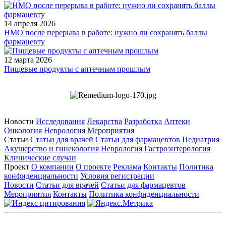
14 апреля 2026
НМО после перерыва в работе: нужно ли сохранять баллы
фармацевту
12 марта 2026
Пищевые продукты с аптечным прошлым
Новости
Исследования
Лекарства
Разработка
Аптеки
Онкология
Неврология
Мероприятия
Статьи
Статьи для врачей
Статьи для фармацевтов
Педиатрия
Акушерство и гинекология
Неврология
Гастроэнтерология
Клинические случаи
Проект
О компании
О проекте
Реклама
Контакты
Политика
конфиденциальности
Условия регистрации
Новости
Статьи для врачей
Статьи для фармацевтов
Мероприятия
Контакты
Политика конфиденциальности
Общество с ограниченной ответственностью «ГРУППА