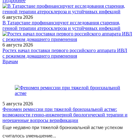
Подробнее
6 августа 2026
В Татарстане профинансируют исследования старения,
генной терапии атеросклероза и устойчивых инфекций
6 августа 2026
Ростех начал поставки первого российского аппарата ИВЛ
с режимом домашнего применения
/legislation/law/Prikaz_Ministerstva_zdravookhraneniya_Rossiysko
Врачам
5 августа 2026
Феномен ремиссии при тяжелой бронхиальной астме:
возможности генно-инженерной биологической терапии и
нерешенные вопросы верификации
Еще недавно при тяжелой бронхиальной астме успехом
считалось уменьшение...