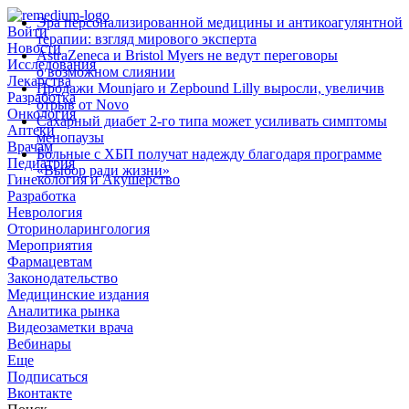
Эра персонализированной медицины и антикоагулянтной
Войти
терапии: взгляд мирового эксперта
Новости
AstraZeneca и Bristol Myers не ведут переговоры
Исследования
о возможном слиянии
Лекарства
Продажи Mounjaro и Zepbound Lilly выросли, увеличив
Разработка
отрыв от Novo
Онкология
Сахарный диабет 2‑го типа может усиливать симптомы
Аптеки
менопаузы
Врачам
Больные с ХБП получат надежду благодаря программе
Педиатрия
«Выбор ради жизни»
Гинекология и Акушерство
Разработка
Неврология
Оториноларингология
Мероприятия
Фармацевтам
Законодательство
Медицинские издания
Аналитика рынка
Видеозаметки врача
Вебинары
Еще
Подписаться
Вконтакте