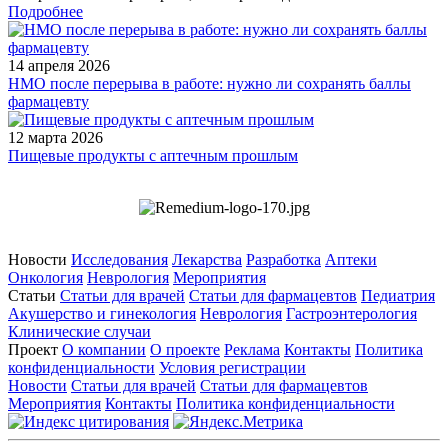
Подробнее
14 апреля 2026
НМО после перерыва в работе: нужно ли сохранять баллы
фармацевту
12 марта 2026
Пищевые продукты с аптечным прошлым
Новости
Исследования
Лекарства
Разработка
Аптеки
Онкология
Неврология
Мероприятия
Статьи
Статьи для врачей
Статьи для фармацевтов
Педиатрия
Акушерство и гинекология
Неврология
Гастроэнтерология
Клинические случаи
Проект
О компании
О проекте
Реклама
Контакты
Политика
конфиденциальности
Условия регистрации
Новости
Статьи для врачей
Статьи для фармацевтов
Мероприятия
Контакты
Политика конфиденциальности