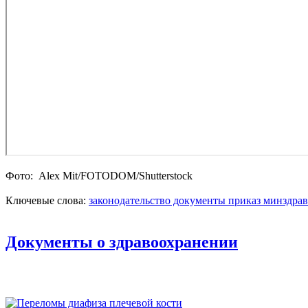
Фото: Alex Mit/FOTODOM/Shutterstoсk
Ключевые слова:
законодательство
документы
приказ
минздрав
Документы о здравоохранении