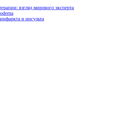
ерапии: взгляд мирового эксперта
oderna
инфаркта и инсульта