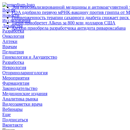
Эра персонализированной медицины и антикоагулянтной т
Войти
FDA одобрило первую мРНК‑вакцину против гриппа от M
Новости
Приверженность терапии сахарного диабета снижает риск 
Исследования
Tarsus приобретет Alkeus за 800 млн долларов США
Лекарства
Alexion приобрела разработчика антидота ривароксабана
Разработка
Онкология
Аптеки
Врачам
Педиатрия
Гинекология и Акушерство
Разработка
Неврология
Оториноларингология
Мероприятия
Фармацевтам
Законодательство
Медицинские издания
Аналитика рынка
Видеозаметки врача
Вебинары
Еще
Подписаться
Вконтакте