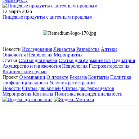
фармацевту
12 марта 2026
Пищевые продукты с аптечным прошлым
Новости
Исследования
Лекарства
Разработка
Аптеки
Онкология
Неврология
Мероприятия
Статьи
Статьи для врачей
Статьи для фармацевтов
Педиатрия
Акушерство и гинекология
Неврология
Гастроэнтерология
Клинические случаи
Проект
О компании
О проекте
Реклама
Контакты
Политика
конфиденциальности
Условия регистрации
Новости
Статьи для врачей
Статьи для фармацевтов
Мероприятия
Контакты
Политика конфиденциальности
Общество с ограниченной ответственностью «ГРУППА
РЕМЕДИУМ»
Адрес местонахождения: 105082, г. Москва, ул. Бакунинская, д.
71