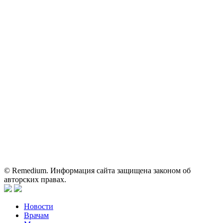
ОГРН: 1067746819470 ИНН: 7701669956
Контактные данные: Телефон:
+7 (495) 780-34-25
|
Электронная почта:
reklama@remedium.ru
На сайте используются изображения по лицензии
Shutterstock/FOTODOM, соблюдаются авторские права.
Вся информация, размещенная на веб-сайте, предназначена
исключительно для работников здравоохранения. Информация
о препаратах, отпускаемых по рецепту, предназначена только
для медицинских и фармацевтических специалистов.
Информация, содержащаяся на сайте, не должна использоваться
пациентами для принятия самостоятельного решения о
применении представленных лекарственных препаратов и не
может служить заменой очной консультации врача.
© Remedium. Информация сайта защищена законом об
авторских правах.
Новости
Врачам