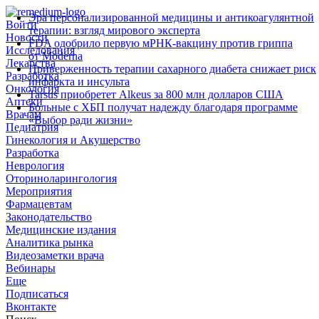
Эра персонализированной медицины и антикоагулянтной
Войти
терапии: взгляд мирового эксперта
Новости
FDA одобрило первую мРНК‑вакцину против гриппа
Исследования
от Moderna
Лекарства
Приверженность терапии сахарного диабета снижает риск
Разработка
инфаркта и инсульта
Онкология
Tarsus приобретет Alkeus за 800 млн долларов США
Аптеки
Больные с ХБП получат надежду благодаря программе
Врачам
«Выбор ради жизни»
Педиатрия
Гинекология и Акушерство
Разработка
Неврология
Оториноларингология
Мероприятия
Фармацевтам
Законодательство
Медицинские издания
Аналитика рынка
Видеозаметки врача
Вебинары
Еще
Подписаться
Вконтакте