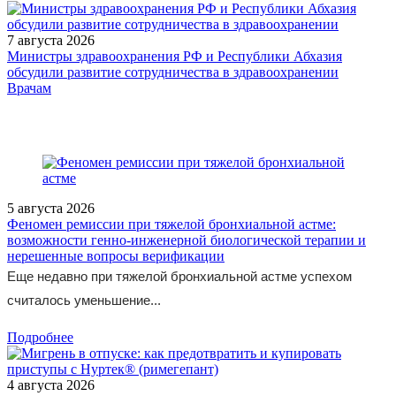
7 августа 2026
Министры здравоохранения РФ и Республики Абхазия
обсудили развитие сотрудничества в здравоохранении
/legislation/law/Prikaz-Ministerstva-zdravookhraneniya-Rossiyskoy-
Врачам
Federatsii-ot-03-04-2026-234n/
5 августа 2026
Феномен ремиссии при тяжелой бронхиальной астме:
возможности генно-инженерной биологической терапии и
нерешенные вопросы верификации
Еще недавно при тяжелой бронхиальной астме успехом
считалось уменьшение...
Подробнее
4 августа 2026