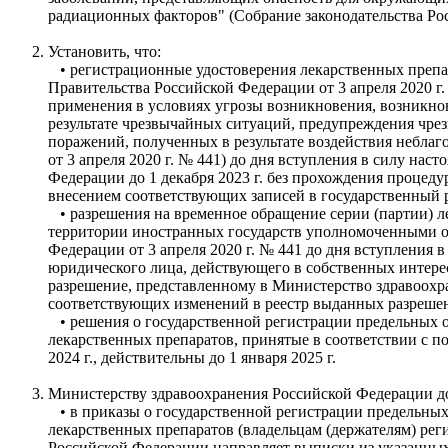
радиационных факторов" (Собрание законодательства Российс
Установить, что:
• регистрационные удостоверения лекарственных препара
Правительства Российской Федерации от 3 апреля 2020 г
применения в условиях угрозы возникновения, возникно
результате чрезвычайных ситуаций, предупреждения чре
поражений, полученных в результате воздействия небла
от 3 апреля 2020 г. № 441) до дня вступления в силу на
Федерации до 1 декабря 2023 г. без прохождения проце
внесением соответствующих записей в государственный 
• разрешения на временное обращение серии (партии) л
территории иностранных государств уполномоченными о
Федерации от 3 апреля 2020 г. № 441 до дня вступления в
юридического лица, действующего в собственных интере
разрешение, представленному в Министерство здравоохра
соответствующих изменений в реестр выданных разрешен
• решения о государственной регистрации предельных 
лекарственных препаратов, принятые в соответствии с по
2024 г., действительны до 1 января 2025 г.
Министерству здравоохранения Российской Федерации до 
• в приказы о государственной регистрации предельны
лекарственных препаратов (владельцам (держателям) ре
Российской Федерации направляет выписки из указанных