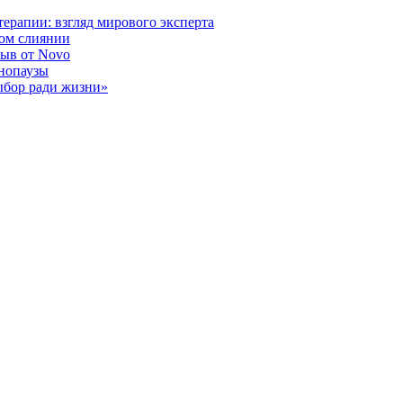
ерапии: взгляд мирового эксперта
ном слиянии
рыв от Novo
енопаузы
ыбор ради жизни»