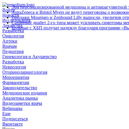
Эра персонализированной медицины и антикоагулянтной т
Войти
AstraZeneca и Bristol Myers не ведут переговоры о возмож
Новости
Продажи Mounjaro и Zepbound Lilly выросли, увеличив от
Исследования
Сахарный диабет 2‑го типа может усиливать симптомы м
Лекарства
Больные с ХБП получат надежду благодаря программе «В
Разработка
Онкология
Аптеки
Врачам
Педиатрия
Гинекология и Акушерство
Разработка
Неврология
Оториноларингология
Мероприятия
Фармацевтам
Законодательство
Медицинские издания
Аналитика рынка
Видеозаметки врача
Вебинары
Еще
Подписаться
Вконтакте