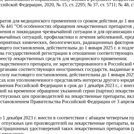
кой Федерации, 2020, № 15, ст. 2295; № 37, ст. 5711; № 48, ст. 7
тов для медицинского применения со сроком действия до 1 янва
. № 441 "Об особенностях обращения лекарственных препаратов
вения и ликвидации чрезвычайной ситуации и для организации
звычайных ситуаций, профилактики и лечения заболеваний, пре
гоприятных химических, биологических, радиационных факторов"
стоящего постановления, действительны до 1 января 2025 г. и по
дуры государственной регистрации в отношении соответствующих
реестр лекарственных средств для медицинского применения;
екарственного препарата, не зарегистрированного в Российской
рганами соответствующих иностранных государств, выданные в 
 силу настоящего постановления, действительны до 1 января 2025 
сах или уполномоченного представлять интересы другого юриди
нения Российской Федерации в срок до 1 декабря 2023 г., с в
ий на временное обращение указанной серии (партии) лекарстве
отпускных цен производителей на лекарственные препараты, в
становлением Правительства Российской Федерации от 3 апреля 2
1 декабря 2023 г. внести в соответствии с абзацем четвертым п
х отпускных цен производителей на лекарственные препараты,
гистрационных удостоверений таких лекарственных препаратов
 приказов);