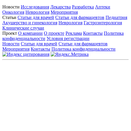
Новости
Исследования
Лекарства
Разработка
Аптеки
Онкология
Неврология
Мероприятия
Статьи
Статьи для врачей
Статьи для фармацевтов
Педиатрия
Акушерство и гинекология
Неврология
Гастроэнтерология
Клинические случаи
Проект
О компании
О проекте
Реклама
Контакты
Политика
конфиденциальности
Условия регистрации
Новости
Статьи для врачей
Статьи для фармацевтов
Мероприятия
Контакты
Политика конфиденциальности
Общество с ограниченной ответственностью «ГРУППА
РЕМЕДИУМ»
Адрес местонахождения: 105082, г. Москва, ул. Бакунинская, д.
71
ОГРН: 1067746819470 ИНН: 7701669956
Контактные данные: Телефон:
+7 (495) 780-34-25
|
Электронная почта:
reklama@remedium.ru
На сайте используются изображения по лицензии
Shutterstock/FOTODOM, соблюдаются авторские права.