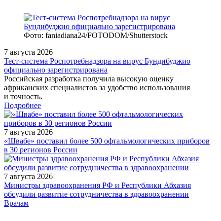
Фото: faniadiana24/FOTODOM/Shutterstock
7 августа 2026
Тест‑система Роспотребнадзора на вирус Бундибуджио
официально зарегистрирована
Российская разработка получила высокую оценку
африканских специалистов за удобство использования
и точность.
Подробнее
7 августа 2026
«Швабе» поставил более 500 офтальмологических приборов
в 30 регионов России
7 августа 2026
Министры здравоохранения РФ и Республики Абхазия
обсудили развитие сотрудничества в здравоохранении
/doctor/surgery/rol-videokapsulnoy-endoskopii-v-diagnostike-
Врачам
zabolevaniy-zheludochno-kishechnogo-trakta-opyt-otdela-e/