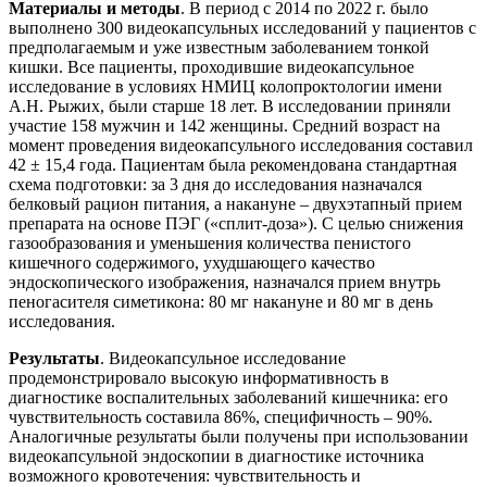
Материалы и методы
. В период с 2014 по 2022 г. было
выполнено 300 видеокапсульных исследований у пациентов с
предполагаемым и уже известным заболеванием тонкой
кишки. Все пациенты, проходившие видеокапсульное
исследование в условиях НМИЦ колопроктологии имени
А.Н. Рыжих, были старше 18 лет. В исследовании приняли
участие 158 мужчин и 142 женщины. Средний возраст на
момент проведения видеокапсульного исследования составил
42 ± 15,4 года. Пациентам была рекомендована стандартная
схема подготовки: за 3 дня до исследования назначался
белковый рацион питания, а накануне – двухэтапный прием
препарата на основе ПЭГ («сплит-доза»). С целью снижения
газообразования и уменьшения количества пенистого
кишечного содержимого, ухудшающего качество
эндоскопического изображения, назначался прием внутрь
пеногасителя симетикона: 80 мг накануне и 80 мг в день
исследования.
Результаты
. Видеокапсульное исследование
продемонстрировало высокую информативность в
диагностике воспалительных заболеваний кишечника: его
чувствительность составила 86%, специфичность – 90%.
Аналогичные результаты были получены при использовании
видеокапсульной эндоскопии в диагностике источника
возможного кровотечения: чувствительность и