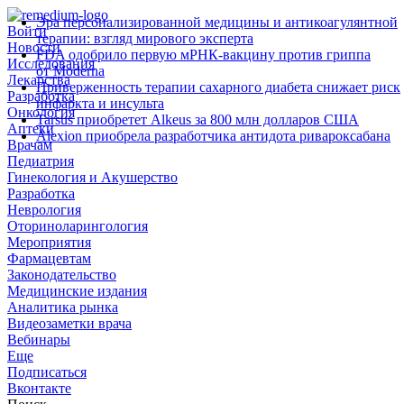
Эра персонализированной медицины и антикоагулянтной
Войти
терапии: взгляд мирового эксперта
Новости
FDA одобрило первую мРНК‑вакцину против гриппа
Исследования
от Moderna
Лекарства
Приверженность терапии сахарного диабета снижает риск
Разработка
инфаркта и инсульта
Онкология
Tarsus приобретет Alkeus за 800 млн долларов США
Аптеки
Alexion приобрела разработчика антидота ривароксабана
Врачам
Педиатрия
Гинекология и Акушерство
Разработка
Неврология
Оториноларингология
Мероприятия
Фармацевтам
Законодательство
Медицинские издания
Аналитика рынка
Видеозаметки врача
Вебинары
Еще
Подписаться
Вконтакте