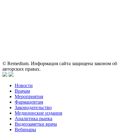
Вся информация, размещенная на веб-сайте, предназначена
исключительно для работников здравоохранения. Информация
о препаратах, отпускаемых по рецепту, предназначена только
для медицинских и фармацевтических специалистов.
Информация, содержащаяся на сайте, не должна использоваться
пациентами для принятия самостоятельного решения о
применении представленных лекарственных препаратов и не
может служить заменой очной консультации врача.
© Remedium. Информация сайта защищена законом об
авторских правах.
Новости
Врачам
Мероприятия
Фармацевтам
Законодательство
Медицинские издания
Аналитика рынка
Видеозаметки врача
Вебинары