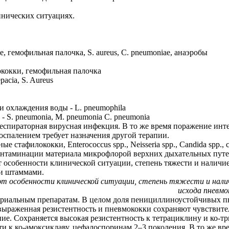
нических ситуациях.
e, гемофильная палочка, S. aureus, C. рneumoniae, анаэробы
ококки, гемофильная палочка
pacia, S. Aureus
и охлаждения воды - L. pneumophila
 S. pneumonia, M. pneumonia C. pneumonia
еспираторная вирусная инфекция. В то же время поражение инт
оспалением требует назначения другой терапии.
ивные стафилококки, Enterococcus spp., Neisseria spp., Candida s
контаминации материала микрофлорой верхних дыхательных путе
 особенности клинической ситуации, степень тяжести и наличи
ми штаммами.
т особенности клинической ситуации, степень тяжести и нали
исхода пневм
ериальным препаратам. В целом доля пенициллиноустойчивых пн
выраженная резистентность и пневмококки сохраняют чувствите
ние. Сохраняется высокая резистентность к тетрациклину и ко-т
ти к ко-амоксиклаву, цефалоспоринам 2–3 поколения. В то же в