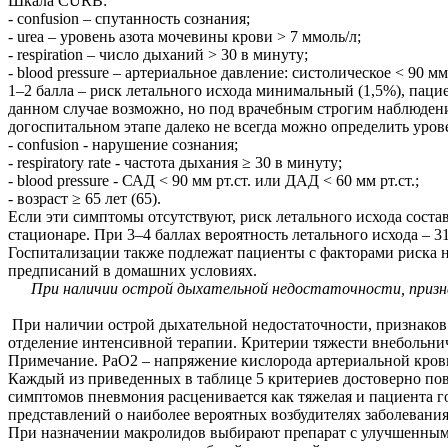
Шкала CURB:
- confusion – спутанность сознания;
- urea – уровень азота мочевины крови > 7 ммоль/л;
- respiration – число дыханий > 30 в минуту;
- blood pressure – артериальное давление: систолическое < 90 мм 
1–2 балла – риск летального исхода минимальный (1,5%), пацие
данном случае возможно, но под врачебным строгим наблюдение
догоспитальном этапе далеко не всегда можно определить уро
- confusion - нарушение сознания;
- respiratory rate - частота дыхания ≥ 30 в минуту;
- blood pressure - САД < 90 мм рт.ст. или ДАД < 60 мм рт.ст.;
- возраст ≥ 65 лет (65).
Если эти симптомы отсутствуют, риск летального исхода соста
стационаре. При 3–4 баллах вероятность летального исхода – 3
Госпитализации также подлежат пациенты с факторами риска н
предписаний в домашних условиях.
При наличии острой дыхательной недостаточности, призн
При наличии острой дыхательной недостаточности, признаков
отделение интенсивной терапии. Критерии тяжести внебольни
Примечание. РаО2 – напряжение кислорода артериальной крови
Каждый из приведенных в таблице 5 критериев достоверно пов
симптомов пневмония расценивается как тяжелая и пациента 
представлений о наиболее вероятных возбудителях заболевания 
При назначении макролидов выбирают препарат с улучшенным