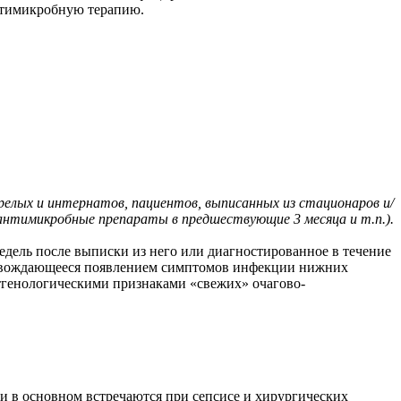
антимикробную терапию.
релых и интернатов, пациентов, выписанных из стационаров и/
антимикробные препараты в предшествующие 3 месяца и т.п.).
едель после выписки из него или диагностированное в течение
опровождающееся появлением симптомов инфекции нижних
нтгенологическими признаками «свежих» очагово-
и в основном встречаются при сепсисе и хирургических