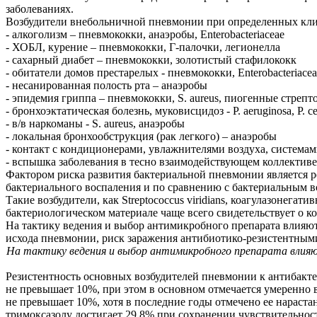
заболеваниях.
Возбудители внебольничной пневмонии при определенных кли
- алкоголизм – пневмококки, анаэробы, Enterobacteriaceae
- ХОБЛ, курение – пневмококки, Г-палочки, легионелла
- сахарный диабет – пневмококки, золотистый стафилококк
- обитатели домов престарелых - пневмококки, Enterobacteriacea
- несанированная полость рта – анаэробы
- эпидемия гриппа – пневмококки, S. aureus, пиогенные стрепт
- бронхоэктатическая болезнь, муковисцидоз - P. aeruginosa, P. ce
- в/в наркоманы - S. aureus, анаэробы
- локальная бронхообструкция (рак легкого) – анаэробы
- контакт с кондиционерами, увлажнителями воздуха, системам
- вспышка заболевания в тесно взаимодействующем коллективе -
Фактором риска развития бактериальной пневмонии является р
бактериального воспаления и по сравнению с бактериальным в
Такие возбудители, как Streptococcus viridians, коагулазонегат
бактериологическом материале чаще всего свидетельствует о 
На тактику ведения и выбор антимикробного препарата влияют
исхода пневмонии, риск заражения антибиотико-резистентны
На тактику ведения и выбор антимикробного препарата влияю
Резистентность основных возбудителей пневмонии к антибакт
не превышает 10%, при этом в основном отмечается умеренно 
не превышает 10%, хотя в последние годы отмечено ее нараста
тримоксазолу достигает 29,8% при сохранении чувствительнос