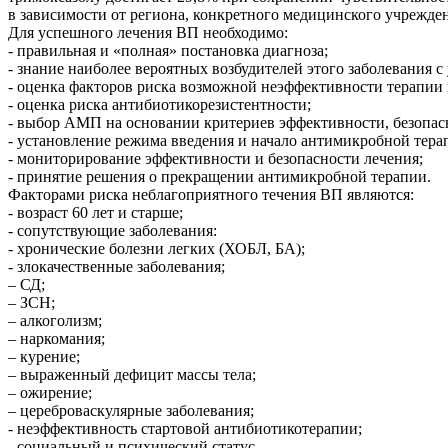
в зависимости от региона, конкретного медицинского учрежде
Для успешного лечения ВП необходимо:
- правильная и «полная» постановка диагноза;
- знание наиболее вероятных возбудителей этого заболевания 
- оценка факторов риска возможной неэффективности терапии
- оценка риска антибиотикорезистентности;
- выбор АМП на основании критериев эффективности, безопасн
- установление режима введения и начало антимикробной тера
- мониторирование эффективности и безопасности лечения;
- принятие решения о прекращении антимикробной терапии.
Факторами риска неблагоприятного течения ВП являются:
- возраст 60 лет и старше;
- сопутствующие заболевания:
- хронические болезни легких (ХОБЛ, БА);
- злокачественные заболевания;
–
СД;
–
ЗСН;
–
алкоголизм;
–
наркомания;
–
курение;
–
выраженный дефицит массы тела;
–
ожирение;
–
цереброваскулярные заболевания;
- неэффективность стартовой антибиотикотерапии;
- социальный и психический статус.