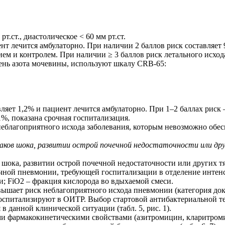
рт.ст., диастолическое < 60 мм рт.ст.
нт лечится амбулаторно. При наличии 2 баллов риск составляет 
м и контролем. При наличии ≥ 3 баллов риск летального исхода 
вень азота мочевины, используют шкалу CRB-65:
вляет 1,2% и пациент лечится амбулаторно. При 1–2 баллах риск 
1%, показана срочная госпитализация.
еблагоприятного исхода заболевания, которым невозможно обес
аков шока, развитии острой почечной недостаточности или др
 шока, развитии острой почечной недостаточности или других 
чной пневмонии, требующей госпитализации в отделение интенс
; FiO2 – фракция кислорода во вдыхаемой смеси.
ышает риск неблагоприятного исхода пневмонии (категория дока
госпитализируют в ОИТР. Выбор стартовой антибактериальной т
в данной клинической ситуации (табл. 5, рис. 1).
и фармакокинетическими свойствами (азитромицин, кларитроми