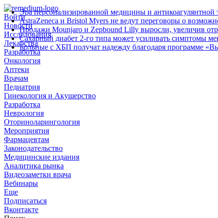
Эра персонализированной медицины и антикоагулянтной т
Войти
AstraZeneca и Bristol Myers не ведут переговоры о возмож
Новости
Продажи Mounjaro и Zepbound Lilly выросли, увеличив от
Исследования
Сахарный диабет 2‑го типа может усиливать симптомы м
Лекарства
Больные с ХБП получат надежду благодаря программе «В
Разработка
Онкология
Аптеки
Врачам
Педиатрия
Гинекология и Акушерство
Разработка
Неврология
Оториноларингология
Мероприятия
Фармацевтам
Законодательство
Медицинские издания
Аналитика рынка
Видеозаметки врача
Вебинары
Еще
Подписаться
Вконтакте