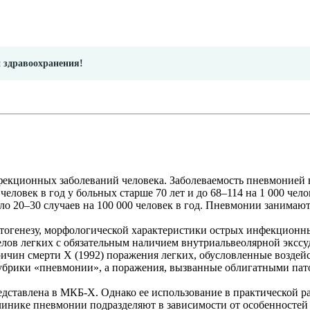
и здравоохранения!
кционных заболеваний человека. Заболеваемость пневмонией в Ев
человек в год у больных старше 70 лет и до 68–114 на 1 000 че
ло 20–30 случаев на 100 000 человек в год. Пневмонии занимаю
тогенезу, морфологической характеристики острых инфекционн
ов легких с обязательным наличием внутриальвеолярной экссу
ичин смерти Х (1992) поражения легких, обусловленные возде
рубрики «пневмонии», а поражения, вызванные облигатными пат
тавлена в МКБ-Х. Однако ее использование в практической раб
линике пневмонии подразделяют в зависимости от особенностей