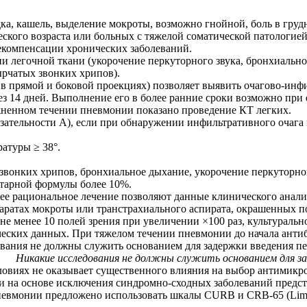
а, кашель, выделение мокроты, возможно гнойной, боль в гру
еского возраста или больных с тяжелой соматической патологи
екомпенсации хронических заболеваний.
 легочной ткани (укорочение перкуторного звука, бронхиально
ырчатых звонких хрипов).
 в прямой и боковой проекциях) позволяет выявить очагово-инф
рез 14 дней. Выполнение его в более ранние сроки возможно пр
жненном течении пневмонии показано проведение КТ легких.
зательности А), если при обнаружении инфильтративного очага 
атуры ≥ 38°.
вонких хрипов, бронхиальное дыхание, укорочение перкуторног
итарной формулы более 10%.
олее рациональное лечение позволяют данные клинического анал
аратах мокроты или транстрахиального аспирата, окрашенных п
не менее 10 полей зрения при увеличении ×100 раз, культураль
ческих данных. При тяжелом течении пневмонии до начала анти
дования не должны служить основанием для задержки введения п
Никакие исследования не должны служить основанием для з
овиях не оказывает существенного влияния на выбор антимикроб
 на основе исключения синдромно-сходных заболеваний предста
невмонии предложено использовать шкалы CURB и CRB-65 (Lim 