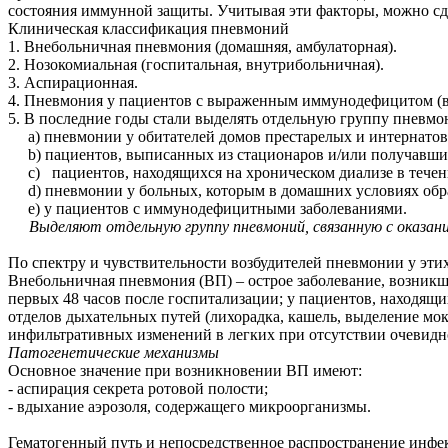
состояния иммунной защиты. Учитывая эти факторы, можно сд
Клиническая классификация пневмоний
1.
Внебольничная пневмония (домашняя, амбулаторная).
2.
Нозокомиальная (госпитальная, внутрибольничная).
3.
Аспирационная.
4.
Пневмония у пациентов с выраженным иммунодефицитом (в
5.
В последние годы стали выделять отдельную группу пневмо
a)
пневмонии у обитателей домов престарелых и интернатов
b)
пациентов, выписанных из стационаров и/или получавши
c)
пациентов, находящихся на хроническом диализе в течени
d)
пневмонии у больных, которым в домашних условиях обр
e)
у пациентов с иммунодефицитными заболеваниями.
Выделяют отдельную группу пневмоний, связанную с оказан
По спектру и чувствительности возбудителей пневмонии у эти
Внебольничная пневмония (ВП) – острое заболевание, возникше
первых 48 часов после госпитализации; у пациентов, находящ
отделов дыхательных путей (лихорадка, кашель, выделение мо
инфильтративных изменений в легких при отсутствии очевидн
Патогенетические механизмы
Основное значение при возникновении ВП имеют:
- аспирация секрета ротовой полости;
- вдыхание аэрозоля, содержащего микроорганизмы.
Гематогенный путь и непосредственное распространение инфе