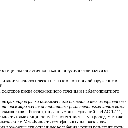
ерстициальной легочной ткани вирусами отличается от
pp., считаются этиологически незначимыми и их обнаружение в
й.
е факторов риска осложненного течения и неблагоприятного
чие факторов риска осложненного течения и неблагоприятного
онии, риск заражения антибиотико-резистентными штаммами
.
евмококков в России, по данным исследований ПеГАС 1-111,
льность к амоксициллину. Резистентность к макролидам также
римоксазолу. Устойчивость гемофильных палочек к ко-
ремя возможны существенные колебания уровня резистентности