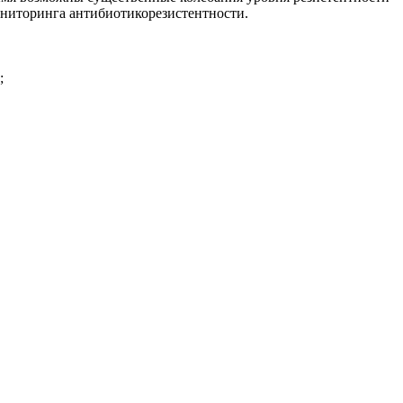
мониторинга антибиотикорезистентности.
;