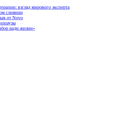
ерапии: взгляд мирового эксперта
ном слиянии
рыв от Novo
енопаузы
ыбор ради жизни»