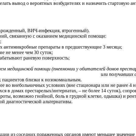
елать вывод о вероятных возбудителях и назначить стартовую 
рожденный, ВИЧ-инфекция, ятрогенный).
ний, связанную с оказанием медицинской помощи:
;
х антимикробные препараты в предшествующие 3 месяца;
е не менее чем 30 суток;
абатывают раневую поверхность;
ием медицинской помощи (пневмонии у обитателей домов преста
или получавших 
х пациентов близки к нозокомиальным.
е во внебольничных условиях (вне стационара или не ранее 4 н
ихся в домах престарелых/интернатах, – не более 14 суток), с
кроты, возможно гнойной, боль в грудной клетке, одышка) и ре
ой диагностической альтернативы.
кции из соседних пораженных органов имеют меньшее значение 