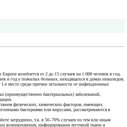
ропе колеблется от 2 до 15 случаев на 1 000 человек в год.
ловек в год у пожилых больных, находящихся в домах инвалидов,
т 1-е место среди причин летальности от инфекционных
ых (преимущественно бактериальных) заболеваний,
дации.
йствием физических, химических факторов, имеющих
огенными бактериями или вирусами, рассматриваются в
оте затруднено, т.к. в 50–70% случаев по тем или иным
 их возникновения, инфицирования легочной ткани и