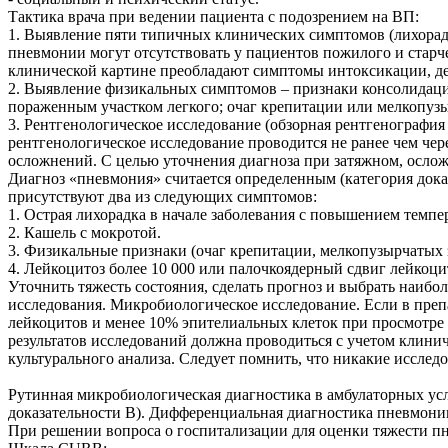
Тактика врача при ведении пациента с подозрением на ВП:
1.
Выявление пяти типичных клинических симптомов (лихорадк
пневмонии могут отсутствовать у пациентов пожилого и старч
клинической картине преобладают симптомы интоксикации, д
2.
Выявление физикальных симптомов – признаки консолидации
пораженным участком легкого; очаг крепитации или мелкопуз
3.
Рентгенологическое исследование (обзорная рентгенография
рентгенологическое исследование проводится не ранее чем че
осложнений. С целью уточнения диагноза при затяжном, осло
Диагноз «пневмония» считается определенным (категория дока
присутствуют два из следующих симптомов:
1.
Острая лихорадка в начале заболевания с повышением темпер
2.
Кашель с мокротой.
3.
Физикальные признаки (очаг крепитации, мелкопузырчатых з
4.
Лейкоцитоз более 10 000 или палочкоядерный сдвиг лейкоц
Уточнить тяжесть состояния, сделать прогноз и выбрать наиб
исследования. Микробиологическое исследование. Если в преп
лейкоцитов и менее 10% эпителиальных клеток при просмотре 
результатов исследований должна проводиться с учетом клини
культурального анализа. Следует помнить, что никакие иссле
Рутинная микробиологическая диагностика в амбулаторных усл
доказательности В). Дифференциальная диагностика пневмонии
При решении вопроса о госпитализации для оценки тяжести п