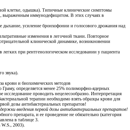
дной клетке, одышка). Типичные клинические симптомы
ей, выраженным иммунодефицитом. В этих случаях в
е дыхание, усиление бронхофонии и голосового дрожания над
ильтративные изменения в легочной ткани. Повторное
и отрицательной клинической динамике, возникновении
в легких при рентгенологическом исследовании у пациента
о звука).
иза крови и биохимических методов
о Граму, определяется менее 25% полиморфно-ядерных
ное исследование проводить нецелесообразно. Интерпретация
бактериальной терапии необходимо взять образцы крови для
ервой дозы антибактериальных препаратов!
адержки введения первой дозы антибактериальных препаратов!
ного препарата, и ее проведение не обязательно (категория
влена в таблице 3.
W.S., 2003).