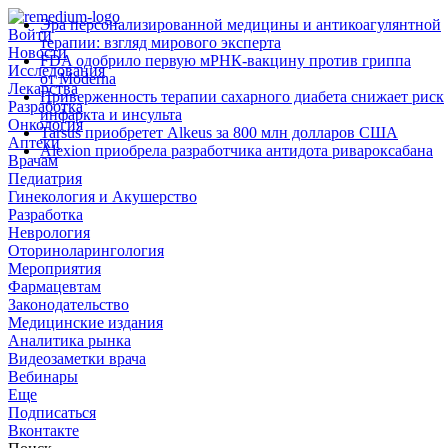
Эра персонализированной медицины и антикоагулянтной
Войти
терапии: взгляд мирового эксперта
Новости
FDA одобрило первую мРНК‑вакцину против гриппа
Исследования
от Moderna
Лекарства
Приверженность терапии сахарного диабета снижает риск
Разработка
инфаркта и инсульта
Онкология
Tarsus приобретет Alkeus за 800 млн долларов США
Аптеки
Alexion приобрела разработчика антидота ривароксабана
Врачам
Педиатрия
Гинекология и Акушерство
Разработка
Неврология
Оториноларингология
Мероприятия
Фармацевтам
Законодательство
Медицинские издания
Аналитика рынка
Видеозаметки врача
Вебинары
Еще
Подписаться
Вконтакте