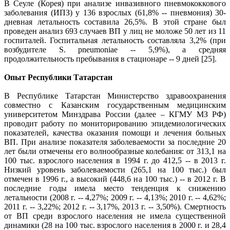
В Сеуле (Корея) при анализе инвазивного пневмококкового
заболевания (ИПЗ) у 136 взрослых (61,8% -- пневмония) 30-
дневная летальность составила 26,5%. В этой стране был
проведен анализ 693 случаев ВП у лиц не моложе 50 лет из 11
госпиталей. Госпитальная летальность составляла 3,2% (при
возбудителе S. pneumoniae -- 5,9%), а средняя
продолжительность пребывания в стационаре -- 9 дней [25].
Опыт Республики Татарстан
В Республике Татарстан Министерство здравоохранения
совместно с Казанским государственным медицинским
университетом Минздрава России (далее – КГМУ МЗ РФ)
проводит работу по мониторированию эпидемиологических
показателей, качества оказания помощи и лечения больных
ВП. При анализе показателя заболеваемости за последние 20
лет были отмечены его волнообразные колебания: от 313,1 на
100 тыс. взрослого населения в 1994 г. до 412,5 -- в 2013 г.
Низкий уровень заболеваемости (265,1 на 100 тыс.) был
отмечен в 1996 г., а высокий (448,6 на 100 тыс.) -- в 2012 г. В
последние годы имела место тенденция к снижению
летальности (2008 г. -- 4,27%; 2009 г. -- 4,13%; 2010 г. -- 4,62%;
2011 г. -- 3,22%; 2012 г. -- 3,17%, 2013 г. -- 3,50%). Смертность
от ВП среди взрослого населения не имела существенной
динамики (28 на 100 тыс. взрослого населения в 2000 г. и 28,4