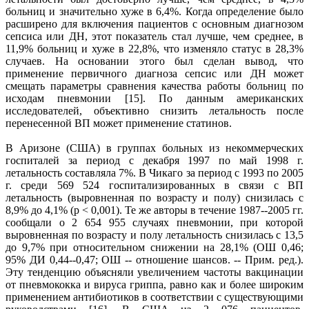
больниц и значительно хуже в 6,4%. Когда определение было
расширено для включения пациентов с основным диагнозом
сепсиса или ДН, этот показатель стал лучше, чем среднее, в
11,9% больниц и хуже в 22,8%, что изменяло статус в 28,3%
случаев. На основании этого был сделан вывод, что
применение первичного диагноза сепсис или ДН может
смещать параметры сравнения качества работы больниц по
исходам пневмонии [15]. По данным американских
исследователей, объективно снизить летальность после
перенесенной ВП может применение статинов.
В Аризоне (США) в группах больных из некоммерческих
госпиталей за период с декабря 1997 по май 1998 г.
летальность составляла 7%. В Чикаго за период с 1993 по 2005
г. среди 569 524 госпитализированных в связи с ВП
летальность (выровненная по возрасту и полу) снизилась с
8,9% до 4,1% (р < 0,001). Те же авторы в течение 1987--2005 гг.
сообщали о 2 654 955 случаях пневмонии, при которой
выровненная по возрасту и полу летальность снизилась с 13,5
до 9,7% при относительном снижении на 28,1% (ОШ 0,46;
95% ДИ 0,44--0,47; ОШ -- отношение шансов. -- Прим. ред.).
Эту тенденцию объясняли увеличением частоты вакцинации
от пневмококка и вируса гриппа, равно как и более широким
применением антибиотиков в соответствии с существующими