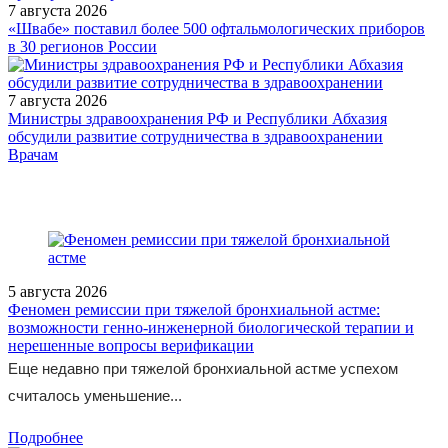
7 августа 2026
«Швабе» поставил более 500 офтальмологических приборов
в 30 регионов России
7 августа 2026
Министры здравоохранения РФ и Республики Абхазия
обсудили развитие сотрудничества в здравоохранении
/doctor/pulmonology/vnebolnichnaya-pnevmoniya-kak-
Врачам
rasprostranennoe-ostroe-infektsionnoe-zabolevanie-organov-
dykhaniya/
5 августа 2026
Феномен ремиссии при тяжелой бронхиальной астме:
возможности генно-инженерной биологической терапии и
нерешенные вопросы верификации
Еще недавно при тяжелой бронхиальной астме успехом
считалось уменьшение...
Подробнее