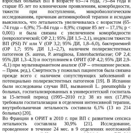
взрослых больных ВП в возрасте 65--74 года, 75--84 года и
старше 85 лет по клиническим проявлениям, коморбидности,
тяжести при поступлении, микробиологическим
исследованиям, причинам антимикробной терапии и исходам
выяснилось, что летальность увеличивалась с возрастом (65-
-74 года -- 6,9%; 75--84 года -- 8,9%; старше 85 лет -- 17,1%; р <
0,001) и была связана с увеличением коморбидности
(неврологической; OР 2,1; 95% ДИ 1,5--2,1), индексом тяжести
ВП (PSI) IV или V (OР 3,2; 95% ДИ, 1,8--6,0), бактериемией
(OР 1,7; 95% ДИ 1,1--2,7), наличием полирезистентных
патогенов (S. aureus, P. aeruginosa, Enterobacteriaceae; OР 2,4;
95% ДИ 1,3–4,3) и поступлнием в ОРИТ (OР 4,2; 95% ДИ 2,9-
-6,1) при мультивариантном анализе (ОР -- отношение рисков.
-- Прим. ред.). Смертность у пожилых пациентов была связана
прежде всего с наличием сопутствующих заболеваний и
потенциально полирезистентных патогенов [19]. В Испании
были исследованы случаи ВП, вызванной L. pneumophila у
больных, госпитализированных в университетский госпиталь
за 15-летний период (1995--2010 гг.): 38 из них (17,8%)
требовали госпитализации в отделения интенсивной терапии,
внутрибольничная летальность составила 6,1% (13 из 214
больных) [20].
Во Франции в ОРИТ в 2010 г. при ВП с развитием сепсиса
летальность составляла 30,9% [21]. Исследование,
проведенное в течение 24 мес. в 9 отделениях неотложной