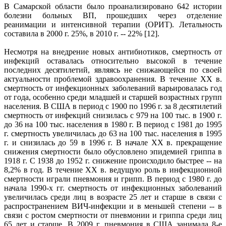
В Самарской области было проанализировано 642 истории
болезни больных ВП, прошедших через отделение
реанимации и интенсивной терапии (ОРИТ). Летальность
составила в 2000 г. 25%, в 2010 г. -- 22% [12].
Несмотря на внедрение новых антибиотиков, смертность от
инфекций оставалась относительно высокой в течение
последних десятилетий, являясь не снижающейся по своей
актуальности проблемой здравоохранения. В течение ХХ в.
смертность от инфекционных заболеваний варьировалась год
от года, особенно среди младшей и старшей возрастных групп
населения. В США в период с 1900 по 1996 г. за 8 десятилетий
смертность от инфекций снизилась с 979 на 100 тыс. в 1900 г.
до 36 на 100 тыс. населения в 1980 г. В период с 1981 до 1995
г. смертность увеличилась до 63 на 100 тыс. населения в 1995
г. и снизилась до 59 в 1996 г. В начале ХХ в. прекращение
снижения смертности было обусловлено эпидемией гриппа в
1918 г. С 1938 до 1952 г. снижение происходило быстрее -- на
8,2% в год. В течение ХХ в. ведущую роль в инфекционной
смертности играли пневмония и грипп. В период с 1980 г. до
начала 1990-х гг. смертность от инфекционных заболеваний
увеличилась среди лиц в возрасте 25 лет и старше в связи с
распространением ВИЧ-инфекции и в меньшей степени -- в
связи с ростом смертности от пневмонии и гриппа среди лиц
65 лет и старше. В 2009 г. пневмония в США занимала 8-е