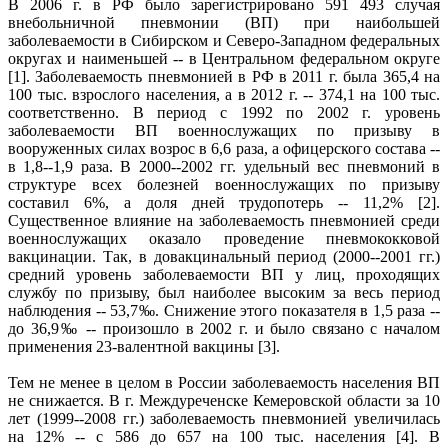
В 2006 г. в РФ было зарегистрировано 591 493 случая
внебольничной пневмонии (ВП) при наибольшей
заболеваемости в Сибирском и Северо-Западном федеральных
округах и наименьшей -- в Центральном федеральном округе
[1]. Заболеваемость пневмонией в РФ в 2011 г. была 365,4 на
100 тыс. взрослого населения, а в 2012 г. -- 374,1 на 100 тыс.
соответственно. В период с 1992 по 2002 г. уровень
заболеваемости ВП военнослужащих по призыву в
вооруженных силах возрос в 6,6 раза, а офицерского состава --
в 1,8--1,9 раза. В 2000--2002 гг. удельный вес пневмоний в
структуре всех болезней военнослужащих по призыву
составил 6%, а доля дней трудопотерь -- 11,2% [2].
Существенное влияние на заболеваемость пневмонией среди
военнослужащих оказало проведение пневмококковой
вакцинации. Так, в довакцинальный период (2000--2001 гг.)
средний уровень заболеваемости ВП у лиц, проходящих
службу по призыву, был наиболее высоким за весь период
наблюдения -- 53,7‰. Снижение этого показателя в 1,5 раза --
до 36,9‰ -- произошло в 2002 г. и было связано с началом
применения 23-валентной вакцины [3].
Тем не менее в целом в России заболеваемость населения ВП
не снижается. В г. Междуреченске Кемеровской области за 10
лет (1999--2008 гг.) заболеваемость пневмонией увеличилась
на 12% -- с 586 до 657 на 100 тыс. населения [4]. В