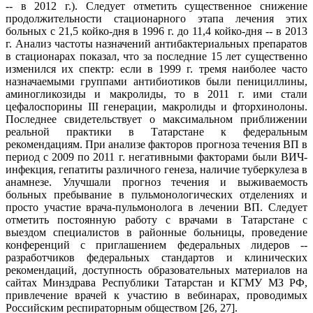
-- в 2012 г.). Следует отметить существенное снижение
продолжительности стационарного этапа лечения этих
больных с 21,5 койко-дня в 1996 г. до 11,4 койко-дня -- в 2013
г. Анализ частоты назначений антибактериальных препаратов
в стационарах показал, что за последние 15 лет существенно
изменился их спектр: если в 1999 г. тремя наиболее часто
назначаемыми группами антибиотиков были пенициллины,
аминогликозиды и макролиды, то в 2011 г. ими стали
цефалоспорины III генерации, макролиды и фторхинолоны.
Последнее свидетельствует о максимальном приближении
реальной практики в Татарстане к федеральным
рекомендациям. При анализе факторов прогноза течения ВП в
период с 2009 по 2011 г. негативными факторами были ВИЧ-
инфекция, гепатиты различного генеза, наличие туберкулеза в
анамнезе. Улучшали прогноз течения и выживаемость
больных пребывание в пульмонологических отделениях и
просто участие врача-пульмонолога в лечении ВП. Следует
отметить постоянную работу с врачами в Татарстане с
выездом специалистов в районные больницы, проведение
конференций с приглашением федеральных лидеров --
разработчиков федеральных стандартов и клинических
рекомендаций, доступность образовательных материалов на
сайтах Минздрава Республики Татарстан и КГМУ МЗ РФ,
привлечение врачей к участию в вебинарах, проводимых
Российским респираторным обществом [26, 27].