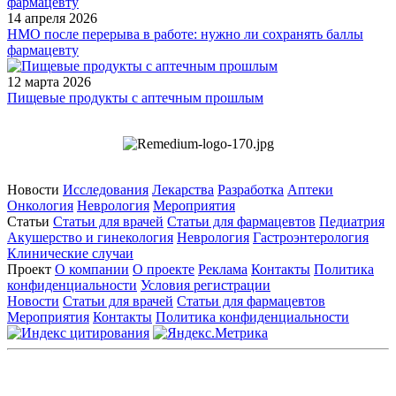
14 апреля 2026
НМО после перерыва в работе: нужно ли сохранять баллы
фармацевту
12 марта 2026
Пищевые продукты с аптечным прошлым
Новости
Исследования
Лекарства
Разработка
Аптеки
Онкология
Неврология
Мероприятия
Статьи
Статьи для врачей
Статьи для фармацевтов
Педиатрия
Акушерство и гинекология
Неврология
Гастроэнтерология
Клинические случаи
Проект
О компании
О проекте
Реклама
Контакты
Политика
конфиденциальности
Условия регистрации
Новости
Статьи для врачей
Статьи для фармацевтов
Мероприятия
Контакты
Политика конфиденциальности
Общество с ограниченной ответственностью «ГРУППА
РЕМЕДИУМ»