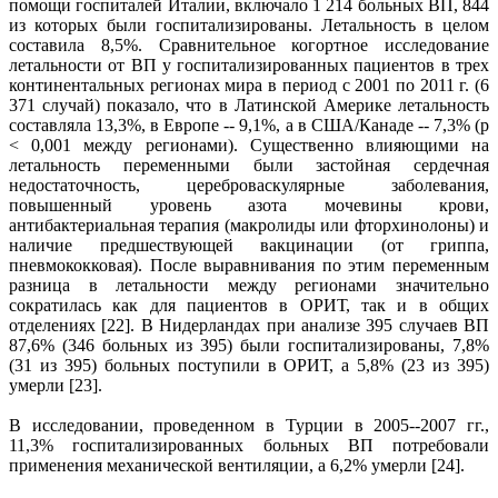
помощи госпиталей Италии, включало 1 214 больных ВП, 844
из которых были госпитализированы. Летальность в целом
составила 8,5%. Сравнительное когортное исследование
летальности от ВП у госпитализированных пациентов в трех
континентальных регионах мира в период с 2001 по 2011 г. (6
371 случай) показало, что в Латинской Америке летальность
составляла 13,3%, в Европе -- 9,1%, а в США/Канаде -- 7,3% (р
< 0,001 между регионами). Существенно влияющими на
летальность переменными были застойная сердечная
недостаточность, цереброваскулярные заболевания,
повышенный уровень азота мочевины крови,
антибактериальная терапия (макролиды или фторхинолоны) и
наличие предшествующей вакцинации (от гриппа,
пневмококковая). После выравнивания по этим переменным
разница в летальности между регионами значительно
сократилась как для пациентов в ОРИТ, так и в общих
отделениях [22]. В Нидерландах при анализе 395 случаев ВП
87,6% (346 больных из 395) были госпитализированы, 7,8%
(31 из 395) больных поступили в ОРИТ, а 5,8% (23 из 395)
умерли [23].
В исследовании, проведенном в Турции в 2005--2007 гг.,
11,3% госпитализированных больных ВП потребовали
применения механической вентиляции, а 6,2% умерли [24].