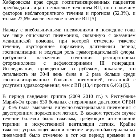
Хабаровском крае среди госпитализированных пациентов
преобладали лица с нетяжелым течением ВП, но с наличием
факторов неблагоприятного течения и прогноза (52,3%), и
только 22,6% имели тяжелое течение ВП [5].
Наряду с внебольничными пневмониями в последние годы
все чаще описывают пневмонию, связанную с оказанием
медицинской помощи, при которой отмечено тяжелое
течение, двустороннее поражение, длительный период
госпитализации и ведущая роль грамотрицательной флоры,
требующей назначения сочетания респираторных
фторхинолонов с цефалоспоринами III генерации.
Исследования, проведенные за рубежом, показали, что
летальность на 30-й день была в 2 раза больше среди
госпитализированных больных пневмонией, связанной с
услугами здравоохранения, чем с ВП (13,4 против 6,4%) [6].
В период пандемии гриппа (2009--2010 гг.) в Республике
Марий-Эл среди 530 больных с первичным диагнозом ОРВИ
у 35% была выявлена вирусно-бактериальная пневмония с
двусторонним поражением легких. В каждом третьем случае
течение болезни было тяжелым, требующим интенсивной
терапии и искусственной вентиляции легких. Крайне
тяжелое, угрожающее жизни течение вирусно-бактериальных
пневмоний было отмечено в тот же период времени и в