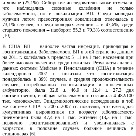
и январе (25,1%). Сибирские исследователи также отмечали,
что наблюдались сезонные колебания не только
заболеваемости, но и локализации ВП. Среди молодых
мужчин летом правосторонняя локализация отмечалась в
73,1% случаев, а среди молодых женщин -- в 47,6%; среди
старшего поколения -- наоборот: 55,3 и 79,3% соответственно
[10].
В США ВП -- наиболее частая инфекция, приводящая к
госпитализации. Заболеваемость ВП в этой стране по данным
на 2011 г. колебалась в пределах 5--11 на 1 тыс. населения при
более высоких значениях среди пожилых. Результаты анализа
данных системы Medicare в Пенсильвании (США) в течение
календарного 2007 г. показали что госпитализация
понадобилась в 39% случаев, а средняя продолжительность
случаев, потребовавших госпитализации и пролеченных
амбулаторно, была 32,8 ± 46,9 и 12,4 ± 27,3 дня
соответственно, и общая заболеваемость составила 4 482/100
тыс. человеко-лет. Эпидемиологические исследования в той
же системе США в 2005--2007 гг. показали, что ежегодная
кумулятивная выровненная по возрасту заболеваемость
пневмонией была 47,4 на 1 тыс. жителей (13,3 на 1 тыс.
первично госпитализированных) и увеличивалась с
возрастом; в половине случаев больные лечились в
стационарах [6].