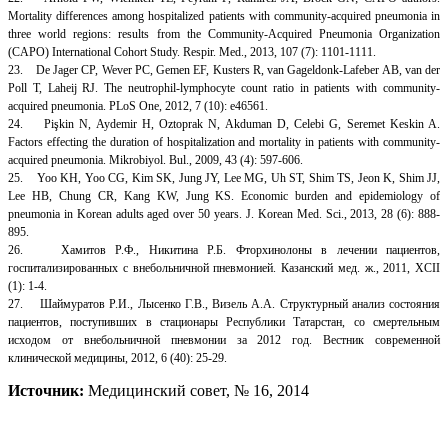
Mortality differences among hospitalized patients with community-acquired pneumonia in
three world regions: results from the Community-Acquired Pneumonia Organization
(CAPO) International Cohort Study. Respir. Med., 2013, 107 (7): 1101-1111.
23. De Jager CP, Wever PC, Gemen EF, Kusters R, van Gageldonk-Lafeber AB, van der
Poll T, Laheij RJ. The neutrophil-lymphocyte count ratio in patients with community-
acquired pneumonia. PLoS One, 2012, 7 (10): e46561.
24. Pişkin N, Aydemir H, Oztoprak N, Akduman D, Celebi G, Seremet Keskin A.
Factors effecting the duration of hospitalization and mortality in patients with community-
acquired pneumonia. Mikrobiyol. Bul., 2009, 43 (4): 597-606.
25. Yoo KH, Yoo CG, Kim SK, Jung JY, Lee MG, Uh ST, Shim TS, Jeon K, Shim JJ,
Lee HB, Chung CR, Kang KW, Jung KS. Economic burden and epidemiology of
pneumonia in Korean adults aged over 50 years. J. Korean Med. Sci., 2013, 28 (6): 888-
895.
26. Хамитов Р.Ф., Никитина Р.Б. Фторхинолоны в лечении пациентов,
госпитализированных с внебольничной пневмонией. Казанский мед. ж., 2011, XCII
(1): 1-4.
27. Шаймуратов Р.И., Лысенко Г.В., Визель А.А. Структурный анализ состояния
пациентов, поступивших в стационары Республики Татарстан, со смертельным
исходом от внебольничной пневмонии за 2012 год. Вестник современной
клинической медицины, 2012, 6 (40): 25-29.
Источник:
Медицинский совет, № 16, 2014