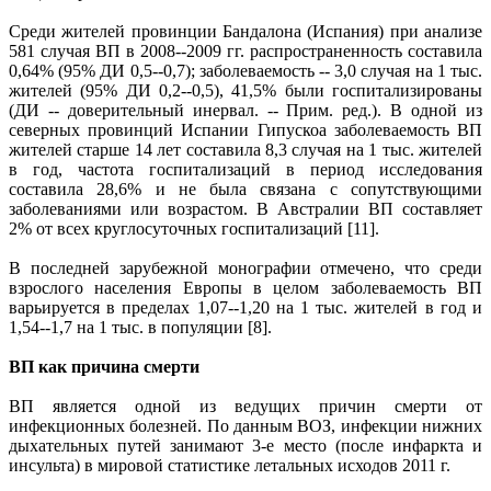
Среди жителей провинции Бандалона (Испания) при анализе
581 случая ВП в 2008--2009 гг. распространенность составила
0,64% (95% ДИ 0,5--0,7); заболеваемость -- 3,0 случая на 1 тыс.
жителей (95% ДИ 0,2--0,5), 41,5% были госпитализированы
(ДИ -- доверительный инервал. -- Прим. ред.). В одной из
северных провинций Испании Гипускоа заболеваемость ВП
жителей старше 14 лет составила 8,3 случая на 1 тыс. жителей
в год, частота госпитализаций в период исследования
составила 28,6% и не была связана с сопутствующими
заболеваниями или возрастом. В Австралии ВП составляет
2% от всех круглосуточных госпитализаций [11].
В последней зарубежной монографии отмечено, что среди
взрослого населения Европы в целом заболеваемость ВП
варьируется в пределах 1,07--1,20 на 1 тыс. жителей в год и
1,54--1,7 на 1 тыс. в популяции [8].
ВП как причина смерти
ВП является одной из ведущих причин смерти от
инфекционных болезней. По данным ВОЗ, инфекции нижних
дыхательных путей занимают 3-е место (после инфаркта и
инсульта) в мировой статистике летальных исходов 2011 г.