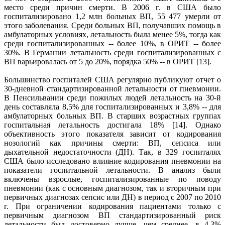
место среди причин смерти. В 2006 г. в США было
госпитализировано 1,2 млн больных ВП, 55 477 умерли от
этого заболевания. Среди больных ВП, получавших помощь в
амбулаторных условиях, летальность была менее 5%, тогда как
среди госпитализированных -- более 10%, в ОРИТ -- более
30%. В Германии летальность среди госпитализированных с
ВП варьировалась от 5 до 20%, порядка 50% -- в ОРИТ [13].
Большинство госпиталей США регулярно публикуют отчет о
30-дневной стандартизированной летальности от пневмонии.
В Пенсильвании среди пожилых людей летальность на 30-й
день составляла 8,5% для госпитализированных и 3,8% -- для
амбулаторных больных ВП. В старших возрастных группах
госпитальная летальность достигала 18% [14]. Однако
объективность этого показателя зависит от кодирования
нозологий как причины смерти: ВП, сепсиса или
дыхательной недостаточности (ДН). Так, в 329 госпиталях
США было исследовано влияние кодирования пневмонии на
показатели госпитальной летальности. В анализ были
включены взрослые, госпитализированные по поводу
пневмонии (как с основным диагнозом, так и вторичным при
первичных диагнозах сепсис или ДН) в период с 2007 по 2010
г. При ограничении кодирования пациентами только с
первичным диагнозом ВП стандартизированный риск
летальности был достоверно лучше, чем среднее, в 4,3%