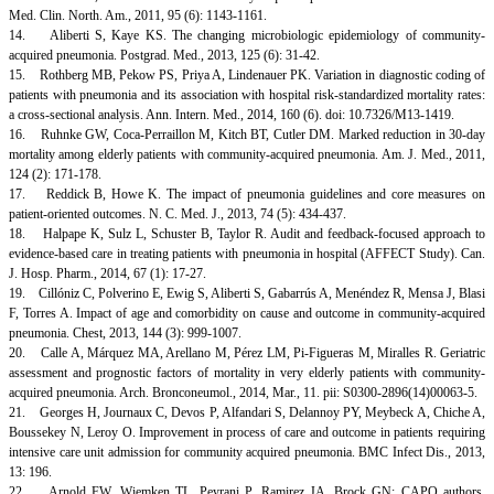
Med. Clin. North. Am., 2011, 95 (6): 1143-1161.
14. Aliberti S, Kaye KS. The changing microbiologic epidemiology of community-
acquired pneumonia. Postgrad. Med., 2013, 125 (6): 31-42.
15. Rothberg MB, Pekow PS, Priya A, Lindenauer PK. Variation in diagnostic coding of
patients with pneumonia and its association with hospital risk-standardized mortality rates:
a cross-sectional analysis. Ann. Intern. Med., 2014, 160 (6). doi: 10.7326/M13-1419.
16. Ruhnke GW, Coca-Perraillon M, Kitch BT, Cutler DM. Marked reduction in 30-day
mortality among elderly patients with community-acquired pneumonia. Am. J. Med., 2011,
124 (2): 171-178.
17. Reddick B, Howe K. The impact of pneumonia guidelines and core measures on
patient-oriented outcomes. N. C. Med. J., 2013, 74 (5): 434-437.
18. Halpape K, Sulz L, Schuster B, Taylor R. Audit and feedback-focused approach to
evidence-based care in treating patients with pneumonia in hospital (AFFECT Study). Can.
J. Hosp. Pharm., 2014, 67 (1): 17-27.
19. Cillóniz C, Polverino E, Ewig S, Aliberti S, Gabarrús A, Menéndez R, Mensa J, Blasi
F, Torres A. Impact of age and comorbidity on cause and outcome in community-acquired
pneumonia. Chest, 2013, 144 (3): 999-1007.
20. Calle A, Márquez MA, Arellano M, Pérez LM, Pi-Figueras M, Miralles R. Geriatric
assessment and prognostic factors of mortality in very elderly patients with community-
acquired pneumonia. Arch. Bronconeumol., 2014, Mar., 11. pii: S0300-2896(14)00063-5.
21. Georges H, Journaux C, Devos P, Alfandari S, Delannoy PY, Meybeck A, Chiche A,
Boussekey N, Leroy O. Improvement in process of care and outcome in patients requiring
intensive care unit admission for community acquired pneumonia. BMC Infect Dis., 2013,
13: 196.
22. Arnold FW, Wiemken TL, Peyrani P, Ramirez JA, Brock GN; CAPO authors.