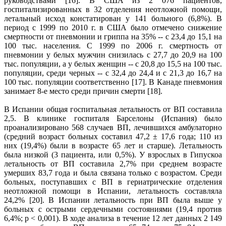
руководствами [16]. В США из 2 076 пациентов,
госпитализированных в 32 отделения неотложной помощи,
летальный исход констатирован у 141 больного (6,8%). В
период с 1999 по 2010 г. в США было отмечено снижение
смертности от пневмонии и гриппа на 35% -- с 23,4 до 15,1 на
100 тыс. населения. С 1999 по 2006 г. смертность от
пневмонии у белых мужчин снизилась с 27,7 до 20,9 на 100
тыс. популяции, а у белых женщин -- с 20,8 до 15,5 на 100 тыс.
популяции, среди черных -- с 32,4 до 24,4 и с 21,3 до 16,7 на
100 тыс. популяции соответственно [17]. В Канаде пневмония
занимает 8-е место среди причин смерти [18].
В Испании общая госпитальная летальность от ВП составила
2,5. В клинике госпиталя Барселоны (Испания) было
проанализировано 568 случаев ВП, лечившихся амбулаторно
(средний возраст больных составил 47,2 ± 17,6 года; 110 из
них (19,4%) были в возрасте 65 лет и старше). Летальность
была низкой (3 пациента, или 0,5%). У взрослых в Гипускоа
летальность от ВП составила 2,7% при среднем возрасте
умерших 83,7 года и была связана только с возрастом. Среди
больных, поступавших с ВП в гериатрические отделения
неотложной помощи в Испании, летальность составляла
24,2% [20]. В Испании летальность при ВП была выше у
больных с острыми сердечными состояниями (19,4 против
6,4%; р < 0,001). В ходе анализа в течение 12 лет данных 2 149