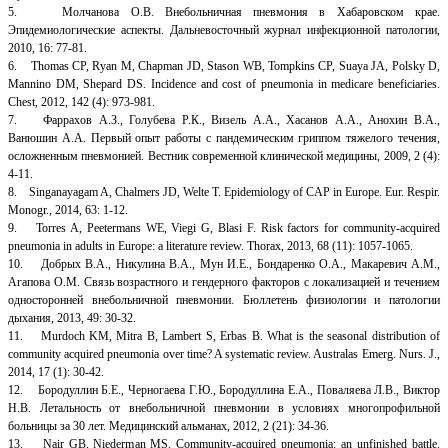
5. Молчанова О.В. Внебольничная пневмония в Хабаровском крае.
Эпидемиологические аспекты. Дальневосточный журнал инфекционной патологии,
2010, 16: 77-81.
6. Thomas CP, Ryan M, Chapman JD, Stason WB, Tompkins CP, Suaya JA, Polsky D,
Mannino DM, Shepard DS. Incidence and cost of pneumonia in medicare beneficiaries.
Chest, 2012, 142 (4): 973-981.
7. Фаррахов А.З., Голубева Р.К., Визель А.А., Хасанов А.А., Анохин В.А.,
Ванюшин А.А. Первый опыт работы с пандемическим гриппом тяжелого течения,
осложненным пневмонией. Вестник современной клинической медицины, 2009, 2 (4):
4-11.
8. Singanayagam A, Chalmers JD, Welte T. Epidemiology of CAP in Europe. Eur. Respir.
Monogr., 2014, 63: 1-12.
9. Torres A, Peetermans WE, Viegi G, Blasi F. Risk factors for community-acquired
pneumonia in adults in Europe: a literature review. Thorax, 2013, 68 (11): 1057-1065.
10. Добрых В.А., Никулина В.А., Мун И.Е., Бондаренко О.А., Макаревич А.М.,
Агапова О.М. Связь возрастного и гендерного факторов с локализацией и течением
односторонней внебольничной пневмонии. Бюллетень физиологии и патологии
дыхания, 2013, 49: 30-32.
11. Murdoch KM, Mitra B, Lambert S, Erbas B. What is the seasonal distribution of
community acquired pneumonia over time? A systematic review. Australas Emerg. Nurs. J.,
2014, 17 (1): 30-42.
12. Бородуллин Б.Е., Черногаева Г.Ю., Бородуллина Е.А., Поваляева Л.В., Виктор
Н.В. Летальность от внебольничной пневмонии в условиях многопрофильной
больницы за 30 лет. Медицинский альманах, 2012, 2 (21): 34-36.
13. Nair GB, Niederman MS. Community-acquired pneumonia: an unfinished battle.