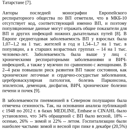
Татарстане [7].
Авторы последней монографии Европейского
респираторного общества по ВП отметили, что в МКБ-10
отсутствует код, соответствующий именно ВП, и поэтому
популяционные данные могут отражать общие показатели для
ВП и других инфекций нижних дыхательных путей [8]. В
Европе среднегодовая заболеваемость ВП у взрослых была
1,07--1,2 на 1 тыс. жителей в год и 1,54--1,7 на 1 тыс. в
популяции, а в старших возрастных группах -- 14 на 1 тыс.
человеко-лет. Заболеваемость была выше у лиц с
хроническими респираторными заболеваниями и ВИЧ-
инфекцией, а также у мужчин по сравнению с женщинами. В
2--4 раза повышали риск развития ВП такие состояния, как
хронические легочные и сердечно-сосудистые заболевания,
цереброваскулярная патология, болезнь Паркинсона,
эпилепсия, деменция, дисфагия, ВИЧ, хронические болезни
печени и почек [9].
В заболеваемости пневмонией в Северном полушарии была
отмечена сезонность. Так, на основании анализа публикаций
с 1948 по 2012 г. в базах MEDLINE, Embase и CINAHL было
установлено, что 34% обращений с ВП было весной, 18% --
осенью, 26% -- зимой и 22% -- летом. Госпитализации были
наиболее частыми зимой и весной при пике в декабре (20,5%)