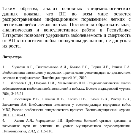
Таким образом, анализ основных эпидемиологических
данных показал, что ВП во всем мире остается
распространенным инфекционным поражением легких с
неснижающейся летальностью. Постоянная образовательная,
аналитическая и консультативная работа в Республике
Татарстан позволяет удерживать заболеваемость и смертность
от ВП в относительно благополучном диапазоне, не допуская
их роста.
Литература
1. Чучалин А.Г., Синопальников А.И., Козлов Р.С., Тюрин И.Е., Рачина С.А.
Внебольничная пневмония у взрослых: практические рекомендации по диагностике,
лечению и профилактике. Пособие для врачей. М., 2010.
2. Жоголев С.Д., Огарков П.И., Мельниченко П.И. Эпидемиологический анализ
заболеваемости внебольничной пневмонией в войсках. Военно-медицинский журнал,
2004, 3: 16-21.
3. Ярославцев В.В., Сабанин Ю.В., Касько О.В., Рыбин В.В., Рихтер В.В.,
Заволожин В.А. Внебольничная пневмония у военнослужащих внутренних войск
МВД России: особенности эпидемического процесса. Военно-медицинский журнал,
2011, 11: 40-43.
4. Ханин А.Л., Чернушенко Т.И. Проблемы болезней органов дыхания и
возможные пути их решения на уровне муниципального здравоохранения.
Пульмонология, 2012, 2: 115-118.