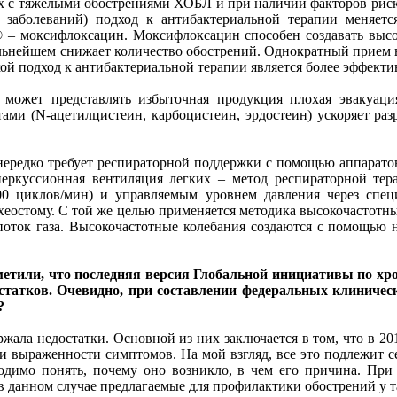
 с тяжелыми обострениями ХОБЛ и при наличии факторов риска (ч
 заболеваний) подход к антибактериальной терапии меняетс
 – моксифлоксацин. Моксифлоксацин способен создавать высо
альнейшем снижает количество обострений. Однократный прием 
ой подход к антибактериальной терапии является более эффект
ожет представлять избыточная продукция плохая эвакуаци
ами (N-ацетилцистеин, карбоцистеин, эрдостеин) ускоряет р
 нередко требует респираторной поддержки с помощью аппарат
перкуссионная вентиляция легких – метод респираторной тер
400 циклов/мин) и управляемым уровнем давления через спе
ахеостому. С той же целью применяется методика высокочастотн
оток газа. Высокочастотные колебания создаются с помощью н
или, что последняя версия Глобальной инициативы по хронич
достатков. Очевидно, при составлении федеральных клиниче
?
жала недостатки. Основной из них заключается в том, что в 2
и выраженности симптомов. На мой взгляд, все это подлежит с
одимо понять, почему оно возникло, в чем его причина. При 
 в данном случае предлагаемые для профилактики обострений у 