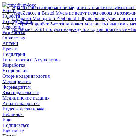
Эра персонализированной медицины и антикоагулянтной т
Войти
AstraZeneca и Bristol Myers не ведут переговоры о возмож
Новости
Продажи Mounjaro и Zepbound Lilly выросли, увеличив от
Исследования
Сахарный диабет 2‑го типа может усиливать симптомы м
Лекарства
Больные с ХБП получат надежду благодаря программе «В
Разработка
Онкология
Аптеки
Врачам
Педиатрия
Гинекология и Акушерство
Разработка
Неврология
Оториноларингология
Мероприятия
Фармацевтам
Законодательство
Медицинские издания
Аналитика рынка
Видеозаметки врача
Вебинары
Еще
Подписаться
Вконтакте