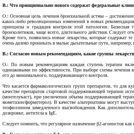
В.: Что принципиально нового содержат федеральные клин
О.: Основная цель лечения бронхиальной астмы – достижение 
каких-либо революционных изменений в новых рекомендациях
принципы и градация контроля этой патологии. Базисная 
бронхолитиков, чаще всего, длительного действия. Следует о
Кроме того, появились новые лекарства, которые содержат 
очень далеко проникать в малые дыхательные пути, например,
В.: Согласно новым рекомендациям, какие группы лекарст
О.: По новым рекомендациям каждая ступень терапии вклю
одинаковыми по эффективности. При выборе схемы лечения в
его до минимального, поддерживающего контроля.
Что касается фармакологических групп препаратов, то для к
качестве препаратов стартовой поддерживающей терапии испо
(монтелукаст), при увеличении объема поддерживающей терап
мометазон/формотерол). В качестве альтернативы могут выст
теофиллином замедленного высвобождения. Как дополнител
дозировке, антитела к IgE.
Следует помнить, что регулярное назначение β2-агонистов как 