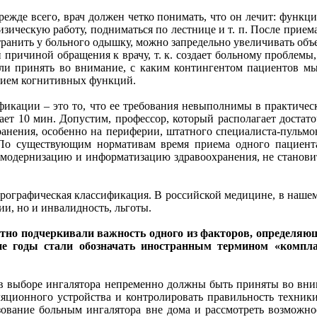
Прежде всего, врач должен четко понимать, что он лечит: функ
зическую работу, подниматься по лестнице и т. п. После приема
странить у больного одышку, можно запредельно увеличивать объе
причиной обращения к врачу, т. к. создает больному проблемы, 
сли принять во внимание, с каким контингентом пациентов мы 
ением когнитивных функций.
ации – это то, что ее требования невыполнимы в практически
ает 10 мин. Допустим, профессор, который располагает достат
ранения, особенно на периферии, штатного специалиста-пульмо
о существующим нормативам время приема одного пациента в
 модернизацию и информатизацию здравоохранения, не становит
рографическая классификация. В российской медицине, в нашем 
ии, но и инвалидность, льготы.
атно подчеркивали важность одного из факторов, определяю
ие годы стали обозначать иностранным термином «компла
в в выборе ингалятора непременно должны быть приняты во вн
яционного устройства и контролировать правильность техник
ьзование больным ингалятора вне дома и рассмотреть возможн