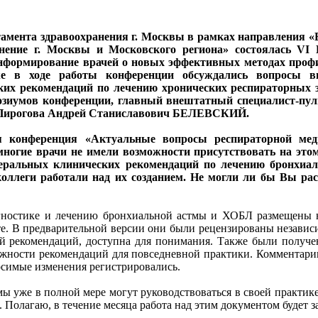
ртамента здравоохранения г. Москвы в рамках направления 
анение г. Москвы и Московского региона» состоялась VI
формирование врачей о новых эффективных методах профи
же в ходе работы конференции обсуждались вопросы в
их рекомендаций по лечению хронических респираторных з
зиумов конференции, главный внештатный специалист-пуль
 Пирогова Андрей Станиславович БЕЛЕВСКИЙ.
ая конференция «Актуальные вопросы респираторной ме
многие врачи не имели возможности присутствовать на это
деральных клинических рекомендаций по лечению бронхиал
леги работали над их созданием. Не могли ли бы Вы рас
гностике и лечению бронхиальной астмы и ХОБЛ размещены н
те. В предварительной версии они были рецензированы независи
ой рекомендаций, доступна для понимания. Также были получе
жности рекомендаций для повседневной практики. Комментарии
осимые изменения регистрировались.
 уже в полной мере могут руководствоваться в своей практике
Полагаю, в течение месяца работа над этим документом будет з