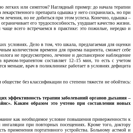
цию легких или симптом? Наглядный пример: до начала терапии
 лекарственного препарата одышка у него сохранилась, но при
м лечения, но не добиться при этом успеха. Конечно, одышка –
ограничивает его трудоспособность, ухудшает качество жизни.
чаще всего встречаемся в практике: это пожилые, нередко и
х условиях. Дело в том, что шкала, предлагаемая для оценки
очным количеством времени для приема пациента, сможет себе
нолога не предусмотрено, лечение и диспансерное наблюдение
рачом-терапевтом составляет 12–15 мин, то есть с учетом
ся меньше, врач в поликлинике работает в условиях дефицита
обществе без классификации по степени тяжести не обойтись:
щих эффективность терапии заболеваний органов дыхания –
йнс». Каким образом это учтено при составлении новых
имание как необходимое условие повышения приверженности к
и ингаляции при повторных посещениях. Кроме того, доктору
ость применения портативного устройства. Больному астмой и