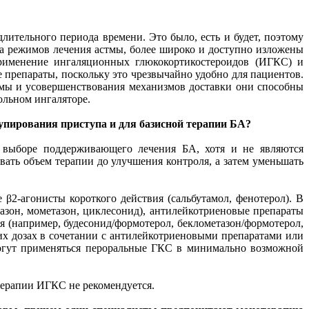
лительного периода времени. Это было, есть и будет, поэтому
а режимов лечения астмы, более широко и доступно изложены
применение ингаляционных глюкокортикостероидов (ИГКС) и
 препараты, поскольку это чрезвычайно удобно для пациентов.
рмы и усовершенствования механизмов доставки они способны
ольном ингаляторе.
упирования приступа и для базисной терапии БА?
и выборе поддерживающего лечения БА, хотя и не являются
ть объем терапии до улучшения контроля, а затем уменьшать
β2-агонисты короткого действия (сальбутамол, фенотерол). В
азон, мометазон, циклесонид), антилейкотриеновые препараты
 (например, будесонид/формотерол, беклометазон/формотерол,
их дозах в сочетании с антилейкотриеновыми препаратами или
огут применяться пероральные ГКС в минимально возможной
 терапии ИГКС не рекомендуется.