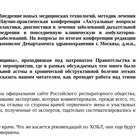
«Внедрение новых медицинских технологий, методик лечения
 Научно-практическая конференция «Актуальные вопросы
лактики, диагностики и лечения заболеваний дыхательной
недрения в повседневную клиническую и амбулаторно-
аболеваний. На вопросы по итогам конференции редакции
монолог Департамента здравоохранения г. Москвы, д.м.н.,
дицины», проходившая под патронатом Правительства и
м мероприятии, где в рамках обсуждаемых тем много было
ьной астмы и хронической обструктивной болезни легких
сказать нашим читателям, как проходит работа над этими
а официальном сайте Российского респираторного общества,
мыми экспертами, которые комментировали, прежде всего, то,
ны отзывы со стороны врачей первичного звена и участковых
, полученные от экспертов, тщательно систематизировались и
 врачи. Что же касается рекомендаций по ХОБЛ, они еще будут
авершена.