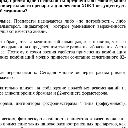
торы, причем одни специалисты предпочитают монотерапию
ниверсального препарата для лечения ХОБЛ не существует.
ной медицины?
ьнее. Препараты назначаются либо «по потребности», либо
алметерол, индакатерол), которые уменьшают выраженность
учшают качество жизни.
нт обращается за медицинской помощью, как правило, уже со
ия одышки на определенном этапе развития заболевания. А это
лее. Поэтому с точки зрения удобства применения комбинация
таких комбинаций можно привести сочетание селективного β2-
шая переносимость. Сегодня многие эксперты рассматривают
яжелых.
жительно влияет на соблюдение врачебных рекомендаций и,
ра гликопиррония бромида и β2-агониста формотерола.
рами, ингибиторы фосфодиэстеразы 4 типа (рофлумиласт),
легких, физическую активность пациентов и качество жизни.
 применение таких широко распространенных препаратов, как