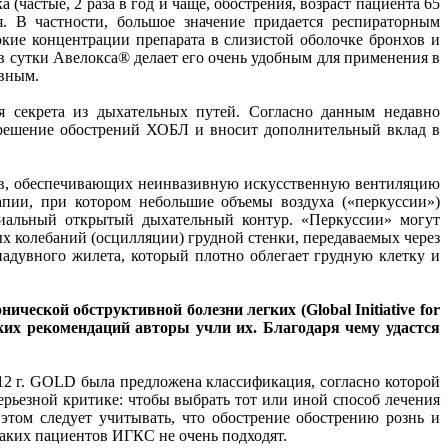
астые, 2 раза в год и чаще, обострения, возраст пациента 65
я. В частности, большое значение придается респираторным
кие концентрации препарата в слизистой оболочке бронхов и
в сутки Авелокса® делает его очень удобным для применения в
ивным.
я секрета из дыхательных путей. Согласно данным недавно
азрешение обострений ХОБЛ и вносит дополнительный вклад в
ов, обеспечивающих неинвазивную искусственную вентиляцию
апии, при котором небольшие объемы воздуха («перкуссии»)
циальный открытый дыхательный контур. «Перкуссии» могут
ых колебаний (осцилляции) грудной стенки, передаваемых через
адувного жилета, который плотно облегает грудную клетку и
еской обструктивной болезни легких (Global Initiative for
ских рекомендаций авторы учли их. Благодаря чему удастся
012 г. GOLD была предложена классификация, согласно которой
ерьезной критике: чтобы выбрать тот или иной способ лечения
этом следует учитывать, что обострение обострению рознь и
таких пациентов ИГКС не очень подходят.