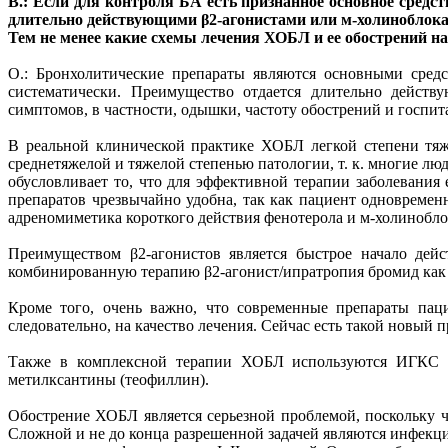
В.: Если для контроля БА есть признанное основное сре
длительно действующими β2-агонистами или м-холиноблокат
Тем не менее какие схемы лечения ХОБЛ и ее обострений н
О.: Бронхолитические препараты являются основными средс
систематически. Преимущество отдается длительно действ
симптомов, в частности, одышки, частоту обострений и госпи
В реальной клинической практике ХОБЛ легкой степени тяже
среднетяжелой и тяжелой степенью патологии, т. к. многие л
обусловливает то, что для эффективной терапии заболевания
препаратов чрезвычайно удобна, так как пациент одновремен
адреномиметика короткого действия фенотерола и м-холинобло
Преимуществом β2-агонистов является быстрое начало дейс
комбинированную терапию β2-агонист/ипратропия бромид как
Кроме того, очень важно, что современные препараты пац
следовательно, на качество лечения. Сейчас есть такой новый
Также в комплексной терапии ХОБЛ используются ИГКС и 
метилксантины (теофиллин).
Обострение ХОБЛ является серьезной проблемой, поскольку 
Сложной и не до конца разрешенной задачей являются инфек