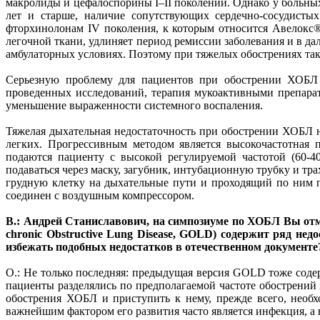
макролиды и цефалоспорины I–II поколений. Однако у больных
лет и старше, наличие сопутствующих сердечно-сосудистых
фторхинолонам IV поколения, к которым относится Авелокс®
легочной ткани, удлиняет период ремиссии заболевания и в д
амбулаторных условиях. Поэтому при тяжелых обострениях так
Серьезную проблему для пациентов при обострении ХОБЛ м
проведенных исследований, терапия мукоактивными препарат
уменьшение выраженности системного воспаления.
Тяжелая дыхательная недостаточность при обострении ХОБЛ
легких. Прогрессивным методом является высокочастотная 
подаются пациенту с высокой регулируемой частотой (60-
подаваться через маску, загубник, интубационную трубку и тр
грудную клетку на дыхательные пути и проходящий по ним п
соединен с воздушным компрессором.
В.: Андрей Станиславович, на симпозиуме по ХОБЛ Вы отмет
chronic Obstructive Lung Disease, GOLD) содержит ряд не
избежать подобных недостатков в отечественном документе
О.: Не только последняя: предыдущая версия GOLD тоже содер
пациенты разделялись по предполагаемой частоте обострений 
обострения ХОБЛ и приступить к нему, прежде всего, необх
важнейшим фактором его развития часто является инфекция, а