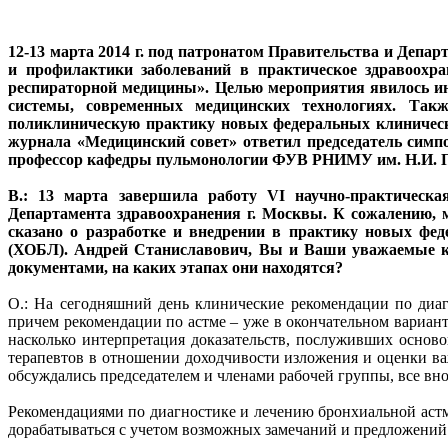
12-13 марта 2014 г. под патронатом Правительства и Депа
и профилактики заболеваний в практическое здравоохр
респираторной медицины». Целью мероприятия явилось ин
системы, современных медицинских технологиях. Так
поликлиническую практику новых федеральных клиническ
журнала «Медицинский совет» ответил председатель симпо
профессор кафедры пульмонологии ФУВ РНИМУ им. Н.И.
В.: 13 марта завершила работу VI научно-практическ
Департамента здравоохранения г. Москвы. К сожалению, 
сказано о разработке и внедрении в практику новых фе
(ХОБЛ). Андрей Станиславович, Вы и Ваши уважаемые кол
документами, на каких этапах они находятся?
О.: На сегодняшний день клинические рекомендации по диа
причем рекомендации по астме – уже в окончательном вариан
насколько интерпретация доказательств, послуживших основ
терапевтов в отношении доходчивости изложения и оценки ва
обсуждались председателем и членами рабочей группы, все вн
Рекомендациями по диагностике и лечению бронхиальной астмы
дорабатываться с учетом возможных замечаний и предложений. 