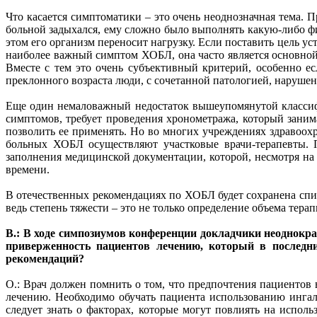
Что касается симптоматики – это очень неоднозначная тема. 
больной задыхался, ему сложно было выполнять какую-либо фи
этом его организм переносит нагрузку. Если поставить цель у
наиболее важный симптом ХОБЛ, она часто является основной 
Вместе с тем это очень субъективный критерий, особенно е
преклонного возраста люди, с сочетанной патологией, наруш
Еще один немаловажный недостаток вышеупомянутой классифик
симптомов, требует проведения хронометража, который заним
позволить ее применять. Но во многих учреждениях здравоох
больных ХОБЛ осуществляют участковые врачи-терапевты. П
заполнения медицинской документации, которой, несмотря на
времени.
В отечественных рекомендациях по ХОБЛ будет сохранена спи
ведь степень тяжести – это не только определение объема терап
В.: В ходе симпозиумов конференции докладчики неоднокр
приверженность пациентов лечению, который в последн
рекомендаций?
О.: Врач должен помнить о том, что предпочтения пациенто
лечению. Необходимо обучать пациента использованию ингал
следует знать о факторах, которые могут повлиять на испол