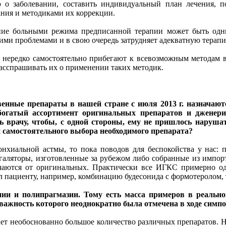
 заболевании, составить индивидуальный план лечения, по
ания и методиками их коррекции.
ение больными режима предписанной терапии может быть о
ими проблемами и в свою очередь затрудняет адекватную терап
 нередко самостоятельно прибегают к всевозможным методам в
асспрашивать их о применении таких методик.
твенные препараты в нашей стране с июля 2013 г. назнача
богатый ассортимент оригинальных препаратов и дженери
врачу, чтобы, с одной стороны, ему не пришлось нарушать 
ой самостоятельного выбора необходимого препарата?
онхиальной астмы, то пока поводов для беспокойства у нас: 
галяторы, изготовленные за рубежом либо собранные из импорт
чаются от оригинальных. Практически все ИГКС примерно од
 пациенту, например, комбинацию будесонида с формотеролом, т
ии и полипрагмазии. Тому есть масса примеров в реальн
важность которого неоднократно была отмечена в ходе симп
мает необоснованно большое количество различных препаратов. 