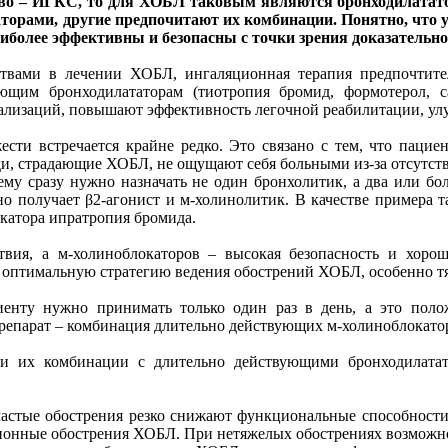
дство – ИГКС, то для ХОБЛ таковым являются бронходилата
орами, другие предпочитают их комбинации. Понятно, что у
аиболее эффективны и безопасны с точки зрения доказатель
твами в лечении ХОБЛ, ингаляционная терапия предпочтител
ующим бронходилататорам (тиотропия бромид, формотерол, с
тализаций, повышают эффективность легочной реабилитации, ул
сти встречается крайне редко. Это связано с тем, что пацие
юди, страдающие ХОБЛ, не ощущают себя больными из-за отсутств
 ему сразу нужно назначать не один бронхолитик, а два или бо
но получает β2-агонист и м-холинолитик. В качестве примера 
катора ипратропия бромида.
твия, а м-холиноблокаторов – высокая безопасность и хоро
 оптимальную стратегию ведения обострений ХОБЛ, особенно т
иенту нужно принимать только один раз в день, а это поло
 препарат – комбинация длительно действующих м-холиноблокато
их комбинации с длительно действующими бронходилатато
частые обострения резко снижают функциональные способности 
ционные обострения ХОБЛ. При нетяжелых обострениях возможно