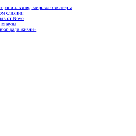
ерапии: взгляд мирового эксперта
ном слиянии
рыв от Novo
енопаузы
ыбор ради жизни»