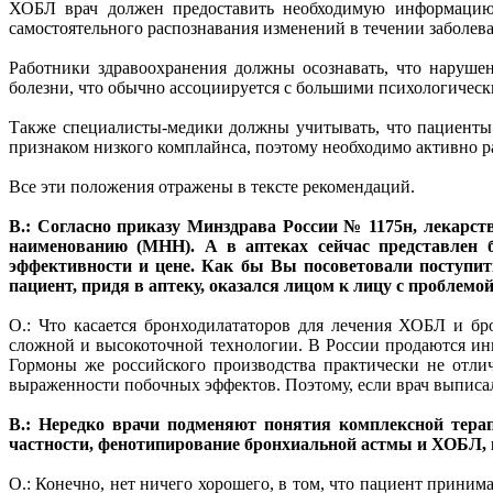
ХОБЛ врач должен предоставить необходимую информацию о
самостоятельного распознавания изменений в течении заболев
Работники здравоохранения должны осознавать, что наруш
болезни, что обычно ассоциируется с большими психологическ
Также специалисты-медики должны учитывать, что пациенты
признаком низкого комплайнса, поэтому необходимо активно р
Все эти положения отражены в тексте рекомендаций.
В.: Согласно приказу Минздрава России № 1175н, лекарс
наименованию (МНН). А в аптеках сейчас представлен 
эффективности и цене. Как бы Вы посоветовали поступить 
пациент, придя в аптеку, оказался лицом к лицу с проблем
О.: Что касается бронходилататоров для лечения ХОБЛ и бр
сложной и высокоточной технологии. В России продаются ин
Гормоны же российского производства практически не отли
выраженности побочных эффектов. Поэтому, если врач выписал
В.: Нередко врачи подменяют понятия комплексной терап
частности, фенотипирование бронхиальной астмы и ХОБЛ, 
О.: Конечно, нет ничего хорошего, в том, что пациент прини