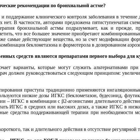
ические рекомендации по бронхиальной астме?
и поддержание клинического контроля заболевания в течение д
 нет. В частности, авторами предложена пятиступенчатая схем
терапия бронхиальной астмы подразумевает, как и прежде, 
тметить, что все большее значение приобретают комбинированные
те же самые действующие вещества, но за счет модификации фо
 комбинация беклометазона и формотерола в дозированном аэроз
венных средств являются препаратами первого выбора для к
чает варианты, которые могут служить альтернативами пр
рач должен руководствоваться следующим принципом: увеличива
упирования приступа традиционно применяются ингаляционные 
льзуются низкие дозы ИГКС (беклометазон, будесонид, флутик
ии – ИГКС в комбинации с β2-агонистами длительного действия
упать ИГКС в средних или высоких дозах, а также ИГКС в низк
ьные средства поддерживающей терапии при необходимости м
короткого, так и длительного действия в отсутствие регулярной