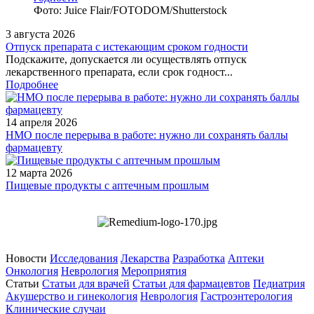
Фото: Juice Flair/FOTODOM/Shutterstoсk
3 августа 2026
Отпуск препарата с истекающим сроком годности
Подскажите, допускается ли осуществлять отпуск
лекарственного препарата, если срок годност...
Подробнее
14 апреля 2026
НМО после перерыва в работе: нужно ли сохранять баллы
фармацевту
12 марта 2026
Пищевые продукты с аптечным прошлым
Новости
Исследования
Лекарства
Разработка
Аптеки
Онкология
Неврология
Мероприятия
Статьи
Статьи для врачей
Статьи для фармацевтов
Педиатрия
Акушерство и гинекология
Неврология
Гастроэнтерология
Клинические случаи