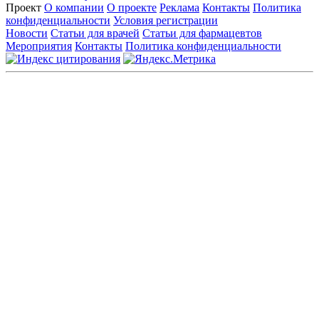
Проект
О компании
О проекте
Реклама
Контакты
Политика
конфиденциальности
Условия регистрации
Новости
Статьи для врачей
Статьи для фармацевтов
Мероприятия
Контакты
Политика конфиденциальности
Общество с ограниченной ответственностью «ГРУППА
РЕМЕДИУМ»
Адрес местонахождения: 105082, г. Москва, ул. Бакунинская, д.
71
ОГРН: 1067746819470 ИНН: 7701669956
Контактные данные: Телефон:
+7 (495) 780-34-25
|
Электронная почта:
reklama@remedium.ru
На сайте используются изображения по лицензии
Shutterstock/FOTODOM, соблюдаются авторские права.
Вся информация, размещенная на веб-сайте, предназначена
исключительно для работников здравоохранения. Информация
о препаратах, отпускаемых по рецепту, предназначена только
для медицинских и фармацевтических специалистов.