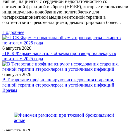
Failure , пациенты с сердечной недостаточностью со
сниженной фракцией выброса (HFrEF), которые использовали
индивидуально подобранную политаблетку для
четырехкомпонентной медикаментозной терапии в
соответствии с рекомендациями, демонстрировали более...
Подробнее
6 августа 2026
«ПСК Фарма» нарастила объемы производства лекарств
по итогам 2025 года
6 августа 2026
В Татарстане профинансируют исследования старения,
генной терапии атеросклероза и устойчивых инфекций
/doctor/psychiatry/pervichnaya-diagnostika-depressiy-rezyume/
Врачам
5 августа 2026