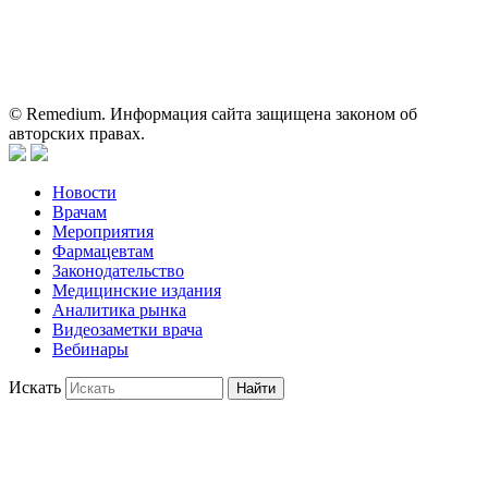
Информация, содержащаяся на сайте, не должна использоваться
пациентами для принятия самостоятельного решения о
применении представленных лекарственных препаратов и не
может служить заменой очной консультации врача.
© Remedium. Информация сайта защищена законом об
авторских правах.
Новости
Врачам
Мероприятия
Фармацевтам
Законодательство
Медицинские издания
Аналитика рынка
Видеозаметки врача
Вебинары
Искать
Найти