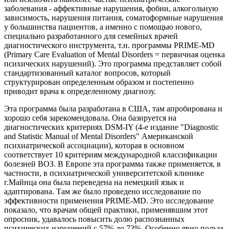
заболевания - аффективные нарушения, фобии, алкогольную
зависимость, нарушения питания, соматоформные нарушения
у большинства пациентов, а именно с помощью нового,
специально разработанного для семейных врачей
диагностического инструмента, т.н. программы PRIME-MD
(Primary Care Evaluation of Mental Disorders = первичная оценка
психических нарушений). Это программа представляет собой
стандартизованный каталог вопросов, который
структурирован определенным образом и постепенно
приводит врача к определенному диагнозу.
Эта программа была разработана в США, там апробирована и
хорошо себя зарекомендовала. Она базируется на
диагностических критериях DSM-IY (4-е издание "Diagnostic
and Statistic Manual of Mental Disorders" Американской
психиатрической ассоциации), которая в основном
соответствует 10 критериям международной классификации
болезней ВОЗ. В Европе эта программа также применяется, в
частности, в психиатрической университетской клинике
г.Майнца она была переведена на немецкий язык и
адаптирована. Там же было проведено исследование по
эффективности применения PRIME-MD. Это исследование
показало, что врачам общей практики, применявшим этот
опросник, удавалось повысить долю распознанных
психических нарушений с 57% до 73%. Особенно явно польза