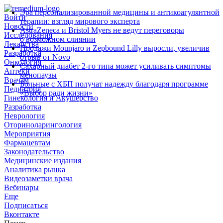
Эра персонализированной медицины и антикоагулянтной
Войти
терапии: взгляд мирового эксперта
Новости
AstraZeneca и Bristol Myers не ведут переговоры
Исследования
о возможном слиянии
Лекарства
Продажи Mounjaro и Zepbound Lilly выросли, увеличив
Разработка
отрыв от Novo
Онкология
Сахарный диабет 2‑го типа может усиливать симптомы
Аптеки
менопаузы
Врачам
Больные с ХБП получат надежду благодаря программе
Педиатрия
«Выбор ради жизни»
Гинекология и Акушерство
Разработка
Неврология
Оториноларингология
Мероприятия
Фармацевтам
Законодательство
Медицинские издания
Аналитика рынка
Видеозаметки врача
Вебинары
Еще
Подписаться
Вконтакте