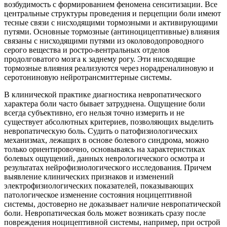
возбудимость с формированием феномена сенситизации. Все
центральные структуры проведения и перцепции боли имеют
тесные связи с нисходящими тормозными и активирующими
путями. Основные тормозные (антиноцицептивные) влияния
связаны с нисходящими путями из околоводопроводного
серого вещества и ростро-вентральных отделов
продолговатого мозга к заднему рогу. Эти нисходящие
тормозные влияния реализуются через норадреналиновую и
серотониновую нейротрансмиттерные системы.
В клинической практике диагностика невропатического
характера боли часто бывает затруднена. Ощущение боли
всегда субъективно, его нельзя точно измерить и не
существует абсолютных критериев, позволяющих выделить
невропатическую боль. Судить о патофизиологических
механизмах, лежащих в основе болевого синдрома, можно
только ориентировочно, основываясь на характеристиках
болевых ощущений, данных неврологического осмотра и
результатах нейрофизиологического исследования. Причем
выявление клинических признаков и изменений
электрофизиологических показателей, показывающих
патологическое изменение состояния ноцицептивной
системы, достоверно не доказывает наличие невропатической
боли. Невропатическая боль может возникать сразу после
повреждения ноцицептивной системы, например, при острой