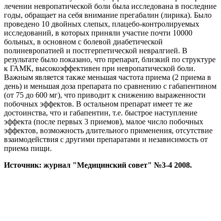
лечении невропатической боли была исследована в последние
годы, обращает на себя внимание прегабалин (лирика). Было
проведено 10 двойных слепых, плацебо-контролируемых
исследований, в которых приняли участие почти 10000
больных, в основном с болевой диабетической
полиневропатией и постгерпетической невралгией. В
результате было показано, что препарат, близкий по структуре
к ГАМК, высокоэффективен при невропатической боли.
Важным является также меньшая частота приема (2 приема в
день) и меньшая доза препарата по сравнению с габапентином
(от 75 до 600 мг), что приводит к снижению выраженности
побочных эффектов. В остальном препарат имеет те же
достоинства, что и габапентин, т.е. быстрое наступление
эффекта (после первых 3 приемов), малое число побочных
эффектов, возможность длительного применения, отсутствие
взаимодействия с другими препаратами и независимость от
приема пищи.
Источник: журнал "Медицинский совет" №3-4 2008.