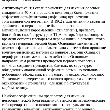
Антиконвульсанты стали применять для лечения болевых
синдромов в 40-х гг. прошлого века, когда была показана
эффективность фенитоина (дифенина) при лечении
тригеминальной невралгии. В 1962 г. для лечения невралгии
тройничного нерва впервые был использован
антиконвульсант карбамазепин (финлепсин), препарат,
близкий по своей структуре к ТЦА, который до настоящего
времени остается препаратом первой линии в лечении этого
варианта невропатической боли. Основным механизмом
действия фенитоина и карбамазепина является блокирование
вольтаж-зависимых натриевых каналов, т.е. они обладают
периферическим механизмом действия. Основным
направлением развития препаратов первого поколения
является создание препаратов, близких по структуре,
обладающих аналогичной эффективностью, но меньшими
побочными эффектами, в т.ч. гепато- и нефротоксичностью.
Типичным примером такого нового препарата является
окскарбазепин (трилептал), близкий по структуре к
карбамазепину.
Наиболее эффективным препаратом для лечения
невропатической боли различной этиологии зарекомендовал
себя препарат нового поколения антиконвульсантов –
габапентин (тебантин). Антиконвульсанты последнего