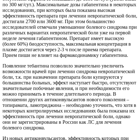
по 300 мг/сут.). Максимальные дозы габапентина в некоторых
исследованиях, при которых была показана высокая
эффективность препарата при лечении невропатической боли,
достигали 2700 или 3600 мг. При этом большинство
исследователей отмечали уменьшение болевого синдрома при
различных вариантах невропатической боли уже на первой
неделе лечения габапентином. Препарат имеет высокую
(более 60%) биодоступность, максимальная концентрация в
плазме достигается через 2-3 ч после приема препарата.
Прием пиши не влияет на фармакодинамику габапентина.
Появление тебантина позволило значительно увеличить
возможности врачей при лечении синдрома невропатической
боли, т.к. при назначении препарата боли купируются у
большинства больных, эффект наступает быстро, отсутствуют
значительные побочные явления, и при необходимости его
можно принимать в течение длительного периода. В
отношении других антиконвульсантов нового поколения –
топирамата, ламотриджина – необходимо уточнить, что хотя в
некоторых контролируемых исследованиях была показана их
эффективность при лечении невропатической боли, однако
они не зарегистрированы в России как ЛС для лечения
болевого синдрома.
Из новых антиконвульсантов, эффективность которых при