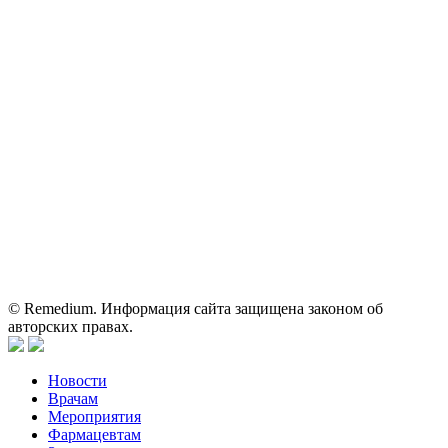
Электронная почта:
reklama@remedium.ru
На сайте используются изображения по лицензии
Shutterstock/FOTODOM, соблюдаются авторские права.
Вся информация, размещенная на веб-сайте, предназначена
исключительно для работников здравоохранения. Информация
о препаратах, отпускаемых по рецепту, предназначена только
для медицинских и фармацевтических специалистов.
Информация, содержащаяся на сайте, не должна использоваться
пациентами для принятия самостоятельного решения о
применении представленных лекарственных препаратов и не
может служить заменой очной консультации врача.
© Remedium. Информация сайта защищена законом об
авторских правах.
Новости
Врачам
Мероприятия
Фармацевтам