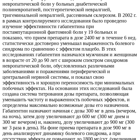
невропатической боли у больных диабетической
полиневропатией, постгерпетической невралгией,
тригеминальной невралгией, рассеянным склерозом. В 2002 г.
в рамках контролируемого исследования было проведено
изучение эффективности габапентина при
постампутационной фантомной боли у 19 больных и
показано, что прием препарата в дозе 2400 мг в течение 6 нед.
статистически достоверно уменьшал выраженность болевого
синдрома по сравнению с эффектом плацебо. В этих
исследованиях габапентин назначался мужчинам и женщинам
в возрасте от 20 до 90 лет с широким спектром синдромов
невропатической боли, обусловленных различными
заболеваниями и поражениями периферической и
центральной нервной системы, и показал свою
эффективность и хорошую переносимость при минимальных
побочных эффектах. На основании этих исследований была
создана система титрования дозы препарата, позволяющая
уменьшить частоту и выраженность побочных эффектов, и
определены максимально возможные дозы его назначения.
Габапентин назначают начиная с дозы 300 мг в день (вечером,
на ночь), затем дозу увеличивают до 600 мг (300 мг днем и
300 мг вечером) и, наконец, дозу увеличивают до 900 мг (300
мг 3 раза в день). На фоне приема препарата в дозе 900 мг в
день анализируют динамику болевого синдрома, а при
отсутствии эффекта ее повышают до 1800 мг/сут. (увеличивая