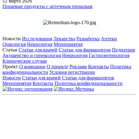
12 марта 2026
Пищевые продукты с аптечным прошлым
Новости
Исследования
Лекарства
Разработка
Аптеки
Онкология
Неврология
Мероприятия
Статьи
Статьи для врачей
Статьи для фармацевтов
Педиатрия
Акушерство и гинекология
Неврология
Гастроэнтерология
Клинические случаи
Проект
О компании
О проекте
Реклама
Контакты
Политика
конфиденциальности
Условия регистрации
Новости
Статьи для врачей
Статьи для фармацевтов
Мероприятия
Контакты
Политика конфиденциальности
Общество с ограниченной ответственностью «ГРУППА
РЕМЕДИУМ»
Адрес местонахождения: 105082, г. Москва, ул. Бакунинская, д.
71
ОГРН: 1067746819470 ИНН: 7701669956
Контактные данные: Телефон:
+7 (495) 780-34-25
|