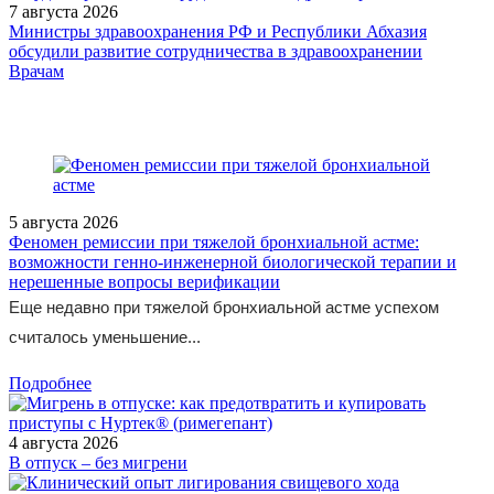
7 августа 2026
Министры здравоохранения РФ и Республики Абхазия
обсудили развитие сотрудничества в здравоохранении
/doctor/psychiatry/antikonvulsanty-v-lechenie-nevropaticheskoy-
Врачам
boli/
5 августа 2026
Феномен ремиссии при тяжелой бронхиальной астме:
возможности генно-инженерной биологической терапии и
нерешенные вопросы верификации
Еще недавно при тяжелой бронхиальной астме успехом
считалось уменьшение...
Подробнее
4 августа 2026
В отпуск – без мигрени