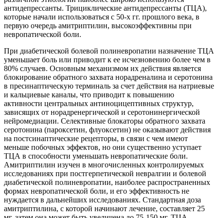
антидепрессанты. Трициклические антидепрессанты (ТЦА),
которые начали использоваться с 50-х гг. прошлого века, в
первую очередь амитриптилин, высокоэффективны при
невропатической боли.
При диабетической болевой полиневропатии назначение ТЦА
уменьшает боль или приводит к ее исчезновению более чем в
80% случаев. Основным механизмом их действия является
блокирование обратного захвата норадреналина и серотонина
в пресинаптическую терминаль за счет действия на натриевые
и кальциевые каналы, что приводит к повышению
активности центральных антиноцицептивных структур,
зависящих от норадренергической и серотонинергической
нейромедиации. Селективные блокаторы обратного захвата
серотонина (пароксетин, флуоксетин) не оказывают действия
на постсинаптические рецепторы, в связи с чем имеют
меньше побочных эффектов, но они существенно уступает
ТЦА в способности уменьшать невропатические боли.
Амитриптилин изучен в многочисленных контролируемых
исследованиях при постгерпетической невралгии и болевой
диабетической полиневропатии, наиболее распространенных
формах невропатической боли, и его эффективность не
нуждается в дальнейших исследованиях. Стандартная доза
амитриптилина, с которой начинают лечение, составляет 25
мг, затем она может быть увеличена до 75-150 мг. ТЦА