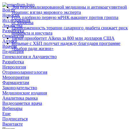
Эра персонализированной медицины и антикоагулянтной
Войти
терапии: взгляд мирового эксперта
Новости
FDA одобрило первую мРНК‑вакцину против гриппа
Исследования
от Moderna
Лекарства
Приверженность терапии сахарного диабета снижает риск
Разработка
инфаркта и инсульта
Онкология
Tarsus приобретет Alkeus за 800 млн долларов США
Аптеки
Больные с ХБП получат надежду благодаря программе
Врачам
«Выбор ради жизни»
Педиатрия
Гинекология и Акушерство
Разработка
Неврология
Оториноларингология
Мероприятия
Фармацевтам
Законодательство
Медицинские издания
Аналитика рынка
Видеозаметки врача
Вебинары
Еще
Подписаться
Вконтакте