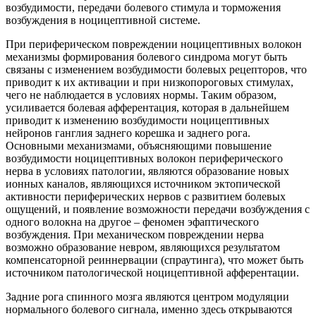
возбудимости, передачи болевого стимула и торможения
возбуждения в ноцицептивной системе.
При периферическом повреждении ноцицептивных волокон
механизмы формирования болевого синдрома могут быть
связаны с изменением возбудимости болевых рецепторов, что
приводит к их активации и при низкопороговых стимулах,
чего не наблюдается в условиях нормы. Таким образом,
усиливается болевая афферентация, которая в дальнейшем
приводит к изменению возбудимости ноцицептивных
нейронов ганглия заднего корешка и заднего рога.
Основными механизмами, объясняющими повышение
возбудимости ноцицептивных волокон периферического
нерва в условиях патологии, являются образование новых
ионных каналов, являющихся источником эктопической
активности периферических нервов с развитием болевых
ощущений, и появление возможности передачи возбуждения с
одного волокна на другое – феномен эфаптического
возбуждения. При механическом повреждении нерва
возможно образование невром, являющихся результатом
компенсаторной реиннервации (спраутинга), что может быть
источником патологической ноцицептивной афферентации.
Задние рога спинного мозга являются центром модуляции
нормального болевого сигнала, именно здесь открываются