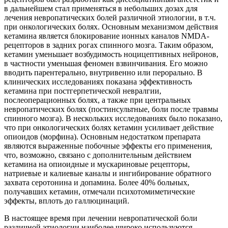
в дальнейшем стал применяться в небольших дозах для
лечения невропатических болей различной этиологии, в т.ч.
при онкологических болях. Основным механизмом действия
кетамина является блокирование ионных каналов NMDA-
рецепторов в задних рогах спинного мозга. Таким образом,
кетамин уменьшает возбудимость ноцицептивных нейронов,
в частности уменьшая феномен взвинчивания. Его можно
вводить парентерально, внутривенно или перорально. В
клинических исследованиях показана эффективность
кетамина при постгерпетической невралгии,
послеоперационных болях, а также при центральных
невропатических болях (постинсультные, боли после травмы
спинного мозга). В нескольких исследованиях было показано,
что при онкологических болях кетамин усиливает действие
опиоидов (морфина). Основным недостатком препарата
являются выраженные побочные эффекты его применения,
что, возможно, связано с дополнительным действием
кетамина на опиоидные и мускариновые рецепторы,
натриевые и калиевые каналы и ингибирование обратного
захвата серотонина и допамина. Более 40% больных,
получавших кетамин, отмечали психотомиметические
эффекты, вплоть до галлюцинаций.
В настоящее время при лечении невропатической боли
различной этиологии наиболее широко используются