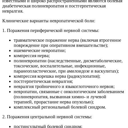
известными и широко распространенными являются болевая
диабетическая полиневропатия и постгерпетическая
невралгия.
Клинические варианты невропатической боли:
1. Поражения периферической нервной системы:
травматическое поражение нерва (включая ятрогенное
повреждение при оперативном вмешательстве);
ишемические невропатии;
компрессия нерва;
полиневропатии (наследственные, дисметаболические,
токсические, воспалительные, инфекционные,
паранеопластические, при амилоидозе и васкулитах);
компрессия корешка нерва (радикулопатия);
постгерпетическая невралгия;
невралгия тройничного и языкоглоточного нервов;
невропатии, связанные с онкологическим заболеванием
(полиневропатия, вызванная химио- и лучевой
терапией, прорастание нерва опухолью);
комплексный региональный болевой синдром.
2. Поражения центральной нервной системы:
постинсультный болевой синдром;