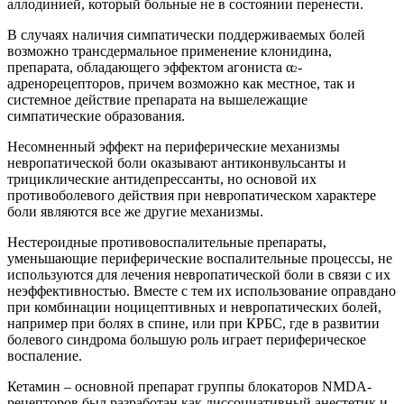
аллодинией, который больные не в состоянии перенести.
В случаях наличия симпатически поддерживаемых болей
возможно трансдермальное применение клонидина,
препарата, обладающего эффектом агониста α
-
2
адренорецепторов, причем возможно как местное, так и
системное действие препарата на вышележащие
симпатические образования.
Несомненный эффект на периферические механизмы
невропатической боли оказывают антиконвульсанты и
трициклические антидепрессанты, но основой их
противоболевого действия при невропатическом характере
боли являются все же другие механизмы.
Нестероидные противовоспалительные препараты,
уменьшающие периферические воспалительные процессы, не
используются для лечения невропатической боли в связи с их
неэффективностью. Вместе с тем их использование оправдано
при комбинации ноцицептивных и невропатических болей,
например при болях в спине, или при КРБС, где в развитии
болевого синдрома большую роль играет периферическое
воспаление.
Кетамин – основной препарат группы блокаторов NMDA-
рецепторов был разработан как диссоциативный анестетик и