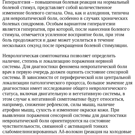
Гипералгезия – повышенная болевая реакция на нормальный
болевой стимул, представляет собой количественное
изменение болевого сигнала. Она, как и аллодиния, типична
для невропатической боли, особенно в случаях хронических
болевых синдромов. Особым вариантом гипералгезии
является гиперпатия, при которой, после нанесения болевого
стимула, отмечается усиленное восприятие боли, при этом
боль продолжается и даже может усилиться в течение
нескольких секунд после прекращения болевой стимуляции.
Неврологическая симптоматика позволяет определить
наличие, степень и локализацию поражения нервной
системы. Для диагностики феномена невропатической боли
врач в первую очередь должен оценить состояние сенсорной
системы. В зависимости от периферической или центральной
локализации патологического процесса, большое значение для
диагностики имеет исследование общего неврологического
статуса, включая двигательную и вегетативную системы, в
этом случае к негативной симптоматике будут относиться,
например, снижение рефлексов, силы мышц, наличие
атрофии мышц, сухость и изменение окраски кожи. При
выявлении поражения сенсорной системы для диагностики
невропатической боли ориентируются на состояние
чувствительности, связанной с активацией тонких
слабомиелинизированных Aδ-волокон (реакция на холодовые