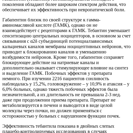
поколения обладают более широким спектром действия, что
обеспечивает их эффективность при невропатической боли.
Габапентин близок по своей структуре к гамма-
аминомасляной кислоте (ГАМК), однако он не
взаимодействует с рецепторами к ГАМК. Тебантин уменьшает
сенситизацию центральных ноцицепторов, в основном за счет
связывания с α2δ субъединицей потенциалзависимых
кальциевых каналов мембраны ноцицептивных нейронов, что
приводит к блокированию каналов и уменьшению
возбудимости нейронов. Кроме того, габапентин сохраняет
блокирующее действие на натриевые каналы и
дополнительно оказывает стимулирующее влияние на синтез
и выделение ГАМК. Побочных эффектов у препарата
немного. При изучении 2216 пациентов сонливость
наблюдалась у 15,2%, головокружение – у 10,9% и атаксия – у
6,0% больных, однако тяжесть побочных эффектов была
незначительной, а их длительность не превышала 2-3 нед.
даже при продолжении приема препарата. Препарат не
метаболизируется в печени и выводится в виде целой
молекулы через почки, но должен применяться с
осторожностью у больных с нарушением функции почек.
Эффективность тебантила показана в двойных слепых
плацебо-контролируемых исследованиях в случаях