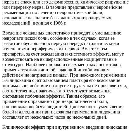
нерва из спаек или его декомпрессию, химическое разрушение
или перерезку нерва. В таблице представлены европейские
рекомендации по лечению невропатической боли,
основанные на анализе базы данных контролируемых
исследований, начиная с 1966 г.
Введение локальных анестетиков приводит к уменьшению
невропатической боли, особенно в тех случаях, когда ее
развитие обусловлено в первую очередь патологическими
изменениями периферических нервов. Вместе с тем
препараты, за счет всасывания и системного эффекта, могут
воздействовать на вышерасположенные ноцицептивные
структуры. Наиболее широко из всех местных анестетиков
применяется лидокаин, обладающий ингибирующим
действием на натриевые каналы. При накожном применении
5% лидокаина с использованием пластыря его всасывание
минимально, действие на другие структуры не проявляется и,
соответственно, практически отсутствуют возможные
системные побочные эффекты. Таким образом, его
применение оправданно при невропатической боли,
сопровождающейся аллодинией. Длительность уменьшения
болей и аллодинии при накожном применении лидокаина
составляет от нескольких часов до нескольких дней.
Клинический эффект при внутривенном введении лидокаина