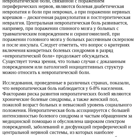
невропатической боли, связанной с поражением
периферических нервов, являются болевая диабетическая
невропатия и боли при невромах, а при поражении нервных
корешков – дискогенная радикулопатия и постгерпетическая
невралгия. Центральная невропатическая боль развивается,
например, при поражении спинного мозга у больных с
травматическим повреждением и сирингомиелией, при
поражении головного мозга у больных рассеянным склерозом
и после инсульта. Следует отметить, что вопрос о критериях
включения конкретных болевых синдромов в разряд
«невропатической боли» продолжает обсуждаться.
Существует точка зрения, что только случаи с доказанным
повреждением или патологией ноцицептивных структур
можно относить к невропатической боли.
Исследования, проведенные в различных странах, показали,
что невропатическая боль наблюдается у 6-8% населения.
Факторами риска развития невропатических болей являются
хронические болевые синдромы, а также женский пол,
пожилой возраст больных и невысокий уровень социального
положения. Невропатическая боль ассоциируется с большей
интенсивностью болевого синдрома и частым обращением за
медицинской помощью и обусловлена широким спектром
повреждений, заболеваний и дисфункций периферической и
центральной нервной системы, из которых наиболее