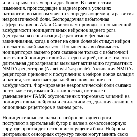
или закрываются «ворота для боли». В связи с этим
изменения, происходящие в заднем роге в условиях
патологии, во многом являются определяющими для развития
невропатической боли. Беспорядочная избыточная
афферентация по Aδ- и С-волокнам приводит к повышенной
возбудимости ноцицептивных нейронов заднего рога
(центральная сенситизация) с развитием феномена
взвинчивания, когда в ответ на один болевой стимул нейрон
отвечает пачкой импульсов. Повышенная возбудимость
ноцицепторов заднего рога связана не только с избыточной
постоянной ноцицептивной афферентацией, но и с тем, что
длительная деполяризация вызывает активацию глутаматных
NMDA-рецепторов (N-methyl-D-aspartate). Активация NMDA-
рецепторов приводит к поступлению в нейрон ионов кальция
и натрия, что вызывает дальнейшее повышение его
возбудимости. Формирование невропатической боли связано
не только с глутаматной активностью, но также с
уменьшением ГАМК-обусловленных тормозных влияний на
ноцицептивные нейроны и снижением содержания активных
опиоидных рецепторов в заднем роге.
Ноцицептивные сигналы от нейронов заднего рога
поступают в зрительный бугор и далее в соматосенсорную
кору, где происходит осознание ощущения боли. Нейроны
центральных сенсорных структур также могут менять свою