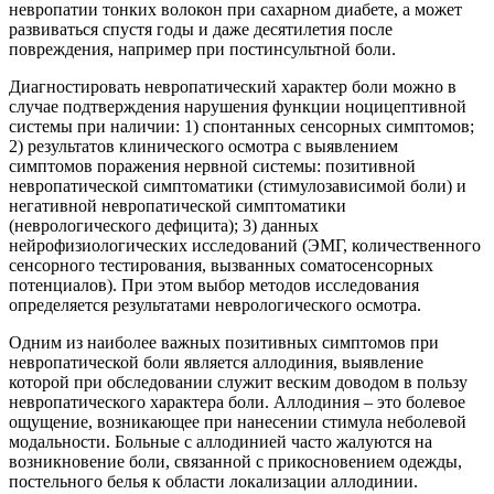
невропатии тонких волокон при сахарном диабете, а может
развиваться спустя годы и даже десятилетия после
повреждения, например при постинсультной боли.
Диагностировать невропатический характер боли можно в
случае подтверждения нарушения функции ноцицептивной
системы при наличии: 1) спонтанных сенсорных симптомов;
2) результатов клинического осмотра с выявлением
симптомов поражения нервной системы: позитивной
невропатической симптоматики (стимулозависимой боли) и
негативной невропатической симптоматики
(неврологического дефицита); 3) данных
нейрофизиологических исследований (ЭМГ, количественного
сенсорного тестирования, вызванных соматосенсорных
потенциалов). При этом выбор методов исследования
определяется результатами неврологического осмотра.
Одним из наиболее важных позитивных симптомов при
невропатической боли является аллодиния, выявление
которой при обследовании служит веским доводом в пользу
невропатического характера боли. Аллодиния – это болевое
ощущение, возникающее при нанесении стимула неболевой
модальности. Больные с аллодинией часто жалуются на
возникновение боли, связанной с прикосновением одежды,
постельного белья к области локализации аллодинии.