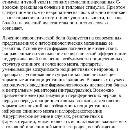
стимулы и тупой укол) и тонких немиелинизированных С-
волокон (реакция на болевые и тепловые стимулы). При этом
следует помнить, что невропатическая боль обычно возникает
в зоне снижения или отсутствия чувствительности, т.е. зона
болей и нарушений чувствительности в этих случаях
совпадает.
Лечение невропатической боли базируется на современных
представлениях о патофизиологических механизмах ее
развития. Используются фармакологические воздействия,
направленные на уменьшение периферической афферентации,
поддерживающей изменение возбудимости ноцицептивных
структур спинного и головного мозга, препараты,
уменьшающие возбудимость ноцицептивных нейронов, и
препараты, усиливающие супраспинальные нисходящие
тормозные антиноцицептивные влияния. В тяжелых случаях
используется введение фармакологических препаратов близко
к центральным рецепторам (интрадурально). Возможно
применение электростимуляции периферических нервов, в
первую очередь проприоцептивных волокон, для усиления
тормозных влияний на возбудимость ноцицептивных
нейронов спинного мозга и иглорефлексотерапии.
Хирургическое лечение в случаях, резистентных к
фармакотерапии, может включать использование вживляемых
в головной или спинной мозг электродов, освобождение