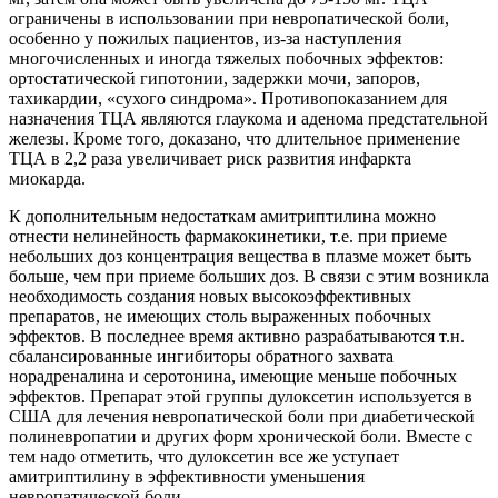
ограничены в использовании при невропатической боли,
особенно у пожилых пациентов, из-за наступления
многочисленных и иногда тяжелых побочных эффектов:
ортостатической гипотонии, задержки мочи, запоров,
тахикардии, «сухого синдрома». Противопоказанием для
назначения ТЦА являются глаукома и аденома предстательной
железы. Кроме того, доказано, что длительное применение
ТЦА в 2,2 раза увеличивает риск развития инфаркта
миокарда.
К дополнительным недостаткам амитриптилина можно
отнести нелинейность фармакокинетики, т.е. при приеме
небольших доз концентрация вещества в плазме может быть
больше, чем при приеме больших доз. В связи с этим возникла
необходимость создания новых высокоэффективных
препаратов, не имеющих столь выраженных побочных
эффектов. В последнее время активно разрабатываются т.н.
сбалансированные ингибиторы обратного захвата
норадреналина и серотонина, имеющие меньше побочных
эффектов. Препарат этой группы дулоксетин используется в
США для лечения невропатической боли при диабетической
полиневропатии и других форм хронической боли. Вместе с
тем надо отметить, что дулоксетин все же уступает
амитриптилину в эффективности уменьшения
невропатической боли.