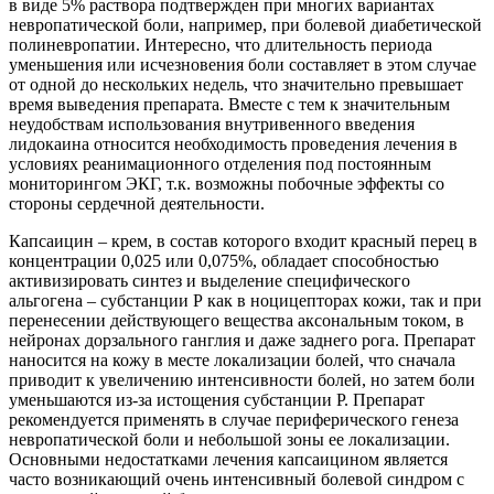
в виде 5% раствора подтвержден при многих вариантах
невропатической боли, например, при болевой диабетической
полиневропатии. Интересно, что длительность периода
уменьшения или исчезновения боли составляет в этом случае
от одной до нескольких недель, что значительно превышает
время выведения препарата. Вместе с тем к значительным
неудобствам использования внутривенного введения
лидокаина относится необходимость проведения лечения в
условиях реанимационного отделения под постоянным
мониторингом ЭКГ, т.к. возможны побочные эффекты со
стороны сердечной деятельности.
Капсаицин – крем, в состав которого входит красный перец в
концентрации 0,025 или 0,075%, обладает способностью
активизировать синтез и выделение специфического
альгогена – субстанции Р как в ноцицепторах кожи, так и при
перенесении действующего вещества аксональным током, в
нейронах дорзального ганглия и даже заднего рога. Препарат
наносится на кожу в месте локализации болей, что сначала
приводит к увеличению интенсивности болей, но затем боли
уменьшаются из-за истощения субстанции Р. Препарат
рекомендуется применять в случае периферического генеза
невропатической боли и небольшой зоны ее локализации.
Основными недостатками лечения капсаицином является
часто возникающий очень интенсивный болевой синдром с