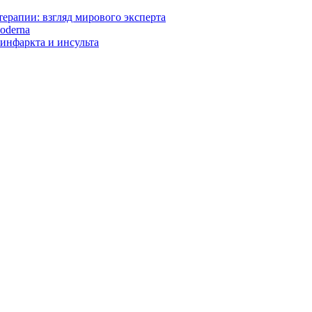
ерапии: взгляд мирового эксперта
oderna
инфаркта и инсульта