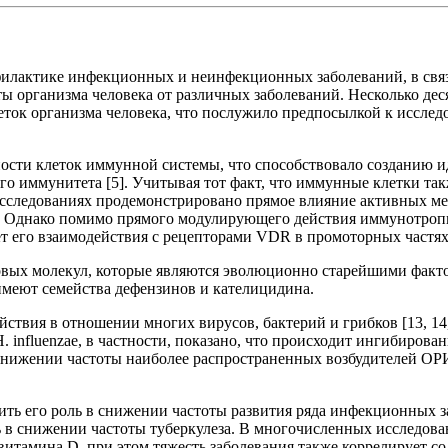
офилактике инфекционных и неинфекционных заболеваний, в свя
организма человека от различных заболеваний. Несколько дес
ток организма человека, что послужило предпосылкой к исслед
ости клеток иммунной системы, что способствовало созданию 
ого иммунитета [5]. Учитывая тот факт, что иммунные клетки т
В исследованиях продемонстрировано прямое влияние активных 
. Однако помимо прямого модулирующего действия иммунотроп
 его взаимодействия с рецепторами VDR в промоторных частях 
х молекул, которые являются эволюционно старейшими фактора
имеют семейства дефензинов и кателицидина.
вия в отношении многих вирусов, бактерий и грибков [13, 14, 
influenzae, в частности, показано, что происходит ингибирован
снижении частоты наиболее распространенных возбудителей ОРИ в д
ть его роль в снижении частоты развития ряда инфекционных за
в снижении частоты туберкулеза. В многочисленных исследован
итамина D, при этом тяжесть заболевания также коррелирует со