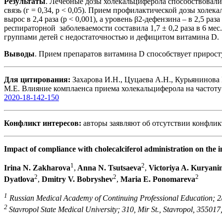
Результаты
. Лечебные дозы холекальциферола способствовали
связь (г = 0,34, р < 0,05). Прием профилактической дозы хол
вырос в 2,4 раза (р < 0,001), а уровень β2-дефензина – в 2,5
респираторной заболеваемости составила 1,7 ± 0,2 раза в 6 м
группами детей с недостаточностью и дефицитом витамина D.
Выводы
. Прием препаратов витамина D способствует прирост
Для цитирования:
Захарова И.Н., Цуцаева А.Н., Курьянинова
М.Е. Влияние комплаенса приема холекальциферола на частоту
2020-18-142-150
Конфликт интересов:
авторы заявляют об отсутствии конфлик
Impact of compliance with cholecalciferol administration on the i
1
2
Irina N. Zakharova
,
Anna N. Tsutsaeva
,
Victoriya A. Kuryani
2
2
2
Dyatlova
,
Dmitry V. Bobryshev
,
Maria E. Ponomareva
1
Russian Medical Academy of Continuing Professional Education; 2/
2
Stavropol State Medical University; 310, Mir St., Stavropol, 355017