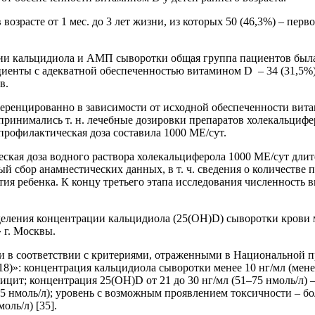
зрасте от 1 мес. до 3 лет жизни, из которых 50 (46,3%) – первог
ции кальцидиола и АМП сыворотки общая группа пациентов была
иенты с адекватной обеспеченностью витамином D – 34 (31,5%),
ов.
ренцированно в зависимости от исходной обеспеченности витам
принимались т. н. лечебные дозировки препаратов холекальцифер
 профилактическая доза составила 1000 МЕ/сут.
еская доза водного раствора холекальциферола 1000 МЕ/сут длит
ый сбор анамнестических данных, в т. ч. сведения о количестве
ития ребенка. К концу третьего этапа исследования численность в
деления концентрации кальцидиола (25(ОН)D) сыворотки кров
 г. Москвы.
и в соответствии с критериями, отраженными в Национальной п
8)»: концентрация кальцидиола сыворотки менее 10 нг/мл (мене
фицит; концентрация 25(ОН)D от 21 до 30 нг/мл (51–75 нмоль/л)
75 нмоль/л); уровень с возможным проявлением токсичности – бол
оль/л) [35].