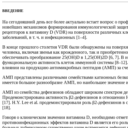
ВВЕДЕНИЕ
На сегодняшний день все более актуально встает вопрос о пр
новейших механизмов формирования иммунологической защиты 
рецепторов к витамину D (VDR) на поверхности различных кле
заболеваний, в т. ч. и инфекционных [1–4].
В конце прошлого столетия VDR были обнаружены на поверхн
человека, включая звенья как врожденного, так и приобретенн
обеспечивать преобразование 25(ОН)D в 1,25(ОН)2D [6, 7]. 
функциональную активность клеток иммунной системы [8–12]
влиянии на продукцию антимикробных пептидов (АМП) за счет
АМП представлены различными семействами катионных белковы
имеется большое разнообразие АМП, но наибольшее значение 
АМП из семейства дефензинов обладают широким спектром дейст
Продемонстрирована активность β2-дефензинов в отношении H. 
[17]. H.Y. Lee et al. продемонстрировали роль β2-дефензинов в 
[18].
Говоря о клиническом значении витамина D, необходимо отмети
противоинфекционных эффектов витамина D является его роль 
больных туберкулезом существенно чаще встречается дефицит в