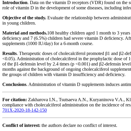
Introduction
. Data on the vitamin D receptors (VDR) found on the su
role of vitamin D in the development of some diseases, including infe
Objective of the study.
Evaluate the relationship between administrat
in young children.
Material and methods.
108 healthy children aged 1 month to 3 years
deficiency and 7 (6.5%) children had severe vitamin D deficiency. Afte
supplements (1000 IU/day) for a 6-month course.
Results
. Therapeutic doses of cholecalciferol promoted β1 and β2-def
<0.05). Administration of cholecalciferol in the prophylactic dose of
of the β1-defensin level by 2.4 times (p <0.001) and β2-defensin leve
months against the background of ongoing cholecalciferol supplementat
the groups of children with vitamin D insufficiency and deficiency.
Conclusions
. Administration of vitamin D supplements induces antimi
For citation:
Zakharova I.N., Tsutsaeva A.N., Kuryaninova V.A., Kl
compliance with cholecalciferol administration on the incidence of re
701X-2020-18-142-150
Conflict of interest:
the authors declare no conflict of interest.