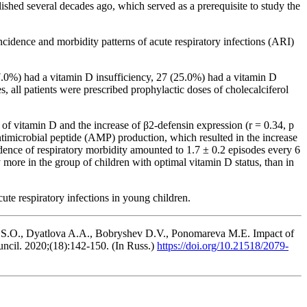
ished several decades ago, which served as a prerequisite to study the
ncidence and morbidity patterns of acute respiratory infections (ARI)
7.0%) had a vitamin D insufficiency, 27 (25.0%) had a vitamin D
, all patients were prescribed prophylactic doses of cholecalciferol
 of vitamin D and the increase of β2-defensin expression (r = 0.34, p
ntimicrobial peptide (AMP) production, which resulted in the increase
idence of respiratory morbidity amounted to 1.7 ± 0.2 episodes every 6
more in the group of children with optimal vitamin D status, than in
ute respiratory infections in young children.
v S.O., Dyatlova A.A., Bobryshev D.V., Ponomareva M.E. Impact of
ouncil. 2020;(18):142-150. (In Russ.)
https://doi.org/10.21518/2079-