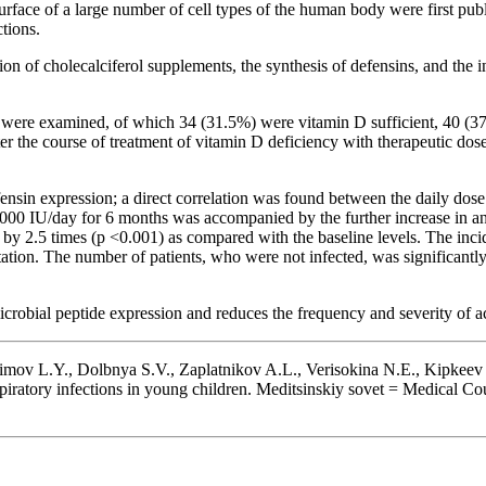
rface of a large number of cell types of the human body were first publ
ctions.
ion of cholecalciferol supplements, the synthesis of defensins, and the i
 were examined, of which 34 (31.5%) were vitamin D sufficient, 40 (3
r the course of treatment of vitamin D deficiency with therapeutic doses
ensin expression; a direct correlation was found between the daily dose
 1000 IU/day for 6 months was accompanied by the further increase in a
l by 2.5 times (p <0.001) as compared with the baseline levels. The inc
ion. The number of patients, who were not infected, was significantly 
crobial peptide expression and reduces the frequency and severity of ac
imov L.Y., Dolbnya S.V., Zaplatnikov A.L., Verisokina N.E., Kipkee
spiratory infections in young children. Meditsinskiy sovet = Medical C