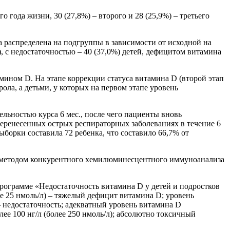
о года жизни, 30 (27,8%) – второго и 28 (25,9%) – третьего
 распределена на подгруппы в зависимости от исходной на
 с недостаточностью – 40 (37,0%) детей, дефицитом витамина
ином D. На этапе коррекции статуса витамина D (второй этап
ола, а детьми, у которых на первом этапе уровень
ельностью курса 6 мес., после чего пациенты вновь
 перенесенных острых респираторных заболеваниях в течение 6
ыборки составила 72 ребенка, что составило 66,7% от
и методом конкурентного хемилюминесцентного иммуноанализа
рограмме «Недостаточность витамина D у детей и подростков
е 25 нмоль/л) – тяжелый дефицит витамина D; уровень
 – недостаточность; адекватный уровень витамина D
ее 100 нг/л (более 250 нмоль/л); абсолютно токсичный