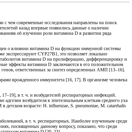
зи с чем современные исследования направлены на поиск
ятилетий назад впервые появились данные о наличии
ованиям об изучении роли витамина D в развитии ряда
идеи о влиянии витамина D на функцию иммунной системы
акже экспрессируют CYP27В1, это позволяет локально
метаболитов витамина D на пролиферацию, дифференцировку и
ные эффекты витамина D заключаются в его положительном
генов, ответственных за синтез определенных АМП [13–16].
ми врожденного иммунитета [16, 17]. В организме человека
17–19], в т. ч. и возбудителей респираторных инфекций.
ие адгезии возбудителя к эпителиальным клеткам среднего уха
етском возрасте: H. influenzae, S. pneumoniae, M. catarrhalis
болеваний, в т. ч. респираторных. Наиболее изученным среди
иях, посвященных данному вопросу, показано, что среди
 статусом витамина D [20–23].