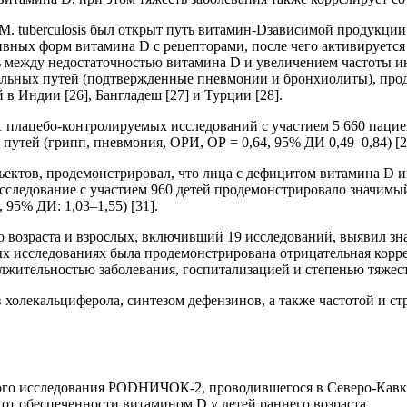
M. tuberculоsis был открыт путь витамин-Dзависимой продукци
вных форм витамина D с рецепторами, после чего активируется
ь между недостаточностью витамина D и увеличением частоты и
ельных путей (подтвержденные пневмонии и бронхиолиты), про
в Индии [26], Бангладеш [27] и Турции [28].
1 плацебо-контролируемых исследований с участием 5 660 пациент
утей (грипп, пневмония, ОРИ, ОР = 0,64, 95% ДИ 0,49–0,84) [2
ъектов, продемонстрировал, что лица с дефицитом витамина D и
исследование с участием 960 детей продемонстрировало значимы
95% ДИ: 1,03–1,55) [31].
го возраста и взрослых, включивший 19 исследований, выявил 
ных исследованиях была продемонстрирована отрицательная кор
жительностью заболевания, госпитализацией и степенью тяжести 
 холекальциферола, синтезом дефензинов, а также частотой и 
ого исследования РОDНИЧОК-2, проводившегося в Северо-Кавка
 от обеспеченности витамином D у детей раннего возраста.