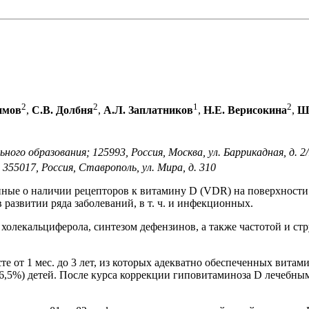
2
2
1
2
имов
,
С.В. Долбня
,
А.Л. Заплатников
,
Н.Е. Верисокина
,
Ш.
го образования; 125993, Россия, Москва, ул. Баррикадная, д. 2/
5017, Россия, Ставрополь, ул. Мира, д. 310
анные о наличии рецепторов к витамину D (VDR) на поверхности
развитии ряда заболеваний, в т. ч. и инфекционных.
 холекальциферола, синтезом дефензинов, а также частотой и с
те от 1 мес. до 3 лет, из которых адекватно обеспеченных витами
6,5%) детей. После курса коррекции гиповитаминоза D лечебны