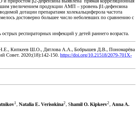
а D и приростом β2-дефензина выявлена прямая корреляционная
ьнейшим увеличением продукции АМП – уровень β1-дефензина
проводимой дотации препаратами холекальциферола частота
 имелось достоверно большее число неболевших по сравнению с
 острых респираторных инфекций у детей раннего возраста.
 Н.Е., Кипкеев Ш.О., Дятлова А.А., Бобрышев Д.В., Пономарёва
й Совет. 2020;(18):142-150.
https://doi.org/10.21518/2079-701X-
1
2
2
atnikov
,
Natalia E. Verisokina
, S
hamil O. Kipkeev
,
Anna A.