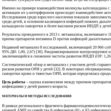
Именно на примере взаимодействия молекулы кателицидина с 
активации их γ-интерфероном происходит взаимодействие акти
Исследования среди взрослого населения показали зависимост
среди детей, в основном касающиеся инфекций нижних дыхат
кальцидиола сыворотки и более высоким риском ИНДП у детей 
Результаты проведенного в 2013 г. метаанализа, включавшего 1
приема препаратов витамина D против инфекций дыхательных п
Недавний метаанализ 8 исследований, включающий 20 966 суб
95% ДИ: 1,00, 2,67) [30]. Рандомизированное контролируемое 
заключающийся в снижении частоты развития ИНДП (ОР: 1,26, 
Систематический обзор и метаанализ с участием детей старше
риском развития ОРИ у детей [32]. В некоторых обсервацион
сыворотки крови и тяжестью ОРИ, которая определялась продол
Цель работы
– оценка взаимосвязи между приемом препаратов
инфекциями у детей раннего возраста.
МАТЕРИАЛЫ И МЕТОДЫ ИССЛЕДОВАНИЯ
В рамках регионального фрагмента фармакоэпидемиологическ
уровней АМП из семейства β-дефензинов (β1- и β2-дефензины)