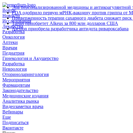
Эра персонализированной медицины и антикоагулянтной т
Войти
FDA одобрило первую мРНК‑вакцину против гриппа от M
Новости
Приверженность терапии сахарного диабета снижает риск 
Исследования
Tarsus приобретет Alkeus за 800 млн долларов США
Лекарства
Alexion приобрела разработчика антидота ривароксабана
Разработка
Онкология
Аптеки
Врачам
Педиатрия
Гинекология и Акушерство
Разработка
Неврология
Оториноларингология
Мероприятия
Фармацевтам
Законодательство
Медицинские издания
Аналитика рынка
Видеозаметки врача
Вебинары
Еще
Подписаться
Вконтакте