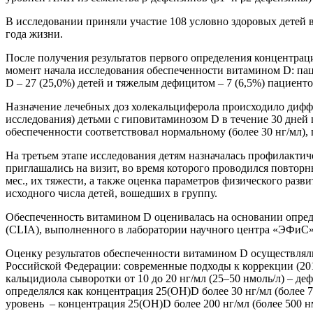
В исследовании приняли участие 108 условно здоровых детей в во
года жизни.
После получения результатов первого определения концентра
момент начала исследования обеспеченности витамином D: пац
D – 27 (25,0%) детей и тяжелым дефицитом – 7 (6,5%) пациент
Назначение лечебных доз холекальциферола происходило диффе
исследования) детьми с гиповитаминозом D в течение 30 дней 
обеспеченности соответствовал нормальному (более 30 нг/мл),
На третьем этапе исследования детям назначалась профилактич
приглашались на визит, во время которого проводился повторн
мес., их тяжести, а также оценка параметров физического разв
исходного числа детей, вошедших в группу.
Обеспеченность витамином D оценивалась на основании опре
(CLIA), выполненного в лаборатории научного центра «ЭФиС»
Оценку результатов обеспеченности витамином D осуществлял
Российской Федерации: современные подходы к коррекции (201
кальцидиола сыворотки от 10 до 20 нг/мл (25–50 нмоль/л) – де
определялся как концентрация 25(ОН)D более 30 нг/мл (более 
уровень – концентрация 25(ОН)D более 200 нг/мл (более 500 нм