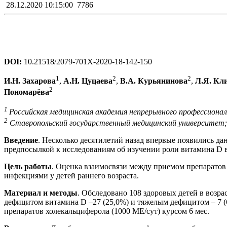
28.12.2020 10:15:00
7786
DOI:
10.21518/2079-701X-2020-18-142-150
1
2
2
И.Н. Захарова
,
А.Н. Цуцаева
,
В.А. Курьянинова
,
Л.Я. Кл
2
Пономарёва
1
Российская медицинская академия непрерывного профессионально
2
Ставропольский государственный медицинский университет; 35
Введение
. Несколько десятилетий назад впервые появились д
предпосылкой к исследованиям об изучении роли витамина D в 
Цель работы
. Оценка взаимосвязи между приемом препаратов
инфекциями у детей раннего возраста.
Материал и методы
. Обследовано 108 здоровых детей в возрас
дефицитом витамина D –27 (25,0%) и тяжелым дефицитом – 7 (
препаратов холекальциферола (1000 МЕ/сут) курсом 6 мес.