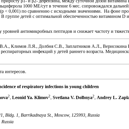
 приросту β1- и β2- дефензина, между суточной дозой витамин
екальциферола 1000 МЕ/сут в течение 6 мес. сопровождался дал
 раза (р < 0,001) по сравнению с исходными значениями. На фоне 
ес. В группе детей с оптимальной обеспеченностью витамином D
у уровней антимикробных пептидов и снижает частоту и тяжесть
 В.А., Климов Л.Я., Долбня С.В., Заплатников А.Л., Верисокина
 респираторных инфекций у детей раннего возраста. Медицински
та интересов.
ncidence of respiratory infections in young children
2
2
2
nova
,
Leonid Ya. Klimov
,
Svetlana V. Dolbnya
,
Andrey L. Zapl
1, Bldg. 1, Barrikadnaya St., Moscow, 125993, Russia
, Russia