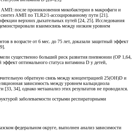
и АМП: после проникновения микобактерии в макрофаги и
 синтез АМП по TLR2/1-ассоцированному пути [21].
нфекции верхних дыхательных путей [24, 25]. Исследования
демонстрировали взаимосвязь между низким уровнем
ов в возрасте от 6 мес. до 75 лет, доказали защитный эффект
9].
мели существенно больший риск развития пневмонии (ОР 1,64,
й эффект оптимального статуса витамина D у детей,
значительную обратную связь между концентрацией 25(OH)D и
реляционная зависимость между уровнем кальцидиола
[33, 34], однако метаанализ этих результатов не проводился.
структурой заболеваемости острыми респираторными
зском федеральном округе, выполнен анализ зависимости