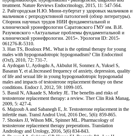
treatment. Nature Reviews Endocrinology, 2015, 11: 547-564.
2. Райгородская Н.Ю. Мини-пубертат у здоровых мальчиков и
мальчиков с репродуктивной патологией (обзор литературы).
Сборник научных трудов НИИ фундаментальной и
клинической уронефрологии Саратовского ГМУ им. В.И.
Разумовского «Актуальные проблемы фундаментальной и
клинической уронефрологии. 2015». Урология ID: 2015-
061276-R-5310.
3. Han TS, Bouloux PM.. What is the optimal therapy for young
males with hypogonadotropic hypogonadism? Clin Endocrinol
(Oxf), 2010, 72: 731-7.
4. Aydogan U, Aydogdu A, Akbulut H, Sonmez A, Yuksel S,
Basaran Y, et al.Increased frequency of anxiety, depression, quality
of life and sexual life in young hypogonadotropic hypogonadal
males and impacts of testosterone replacement therapy on these
conditions. Endocr J, 2012, 59: 1099-105.
5. Bassil N, Alkaade S, Morley JE. The benefits and risks of
testosterone replacement therapy: a review. Ther Clin Risk Manag,
2009, 5: 427-4.
6. Majzoub A and Sabanegh E, Jr. Testosterone replacement in the
infertile man. Transl Androl Urol, 2016 Dec, 5(6): 859-865.
7. Shoskes JJ, Wilson MK, Spinner ML. Pharmacology of
testosterone replacement therapy preperations. Translation
Andrology and Urology, 2016, 5(6) 834-843.