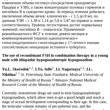
изменению объема тестикул (посредством орхидометра
Прадера и УЗИ), а также концентрации половых гормонов и
ингибина В в сыворотке крови. За период лечения добились
увеличения объема яичек: клинически – с 1,5 до 8 мл, по
данным УЗИ – с 1,38 и 1,14 до 5,8 и 5,87 мл (правое и левое
соответственно). Уровень тестостерона достиг нормальных
значений, ингибина В – повысился. Применение
рекомбинантного ФСГ в течение девяти месяцев в
комбинированной терапии идиопатического
гипогонадотропного гипогонадизма у 17-летнего юноши
способствовало инициации истинного пубертата.
The use of recombinant FSH in combination therapy in a young
male with idiopathic hypogonadotropic hypogonadism
1,2
1
1,2
Yu.L. Skorodok
,
I.Yu. Ioffe
,
I.I. Nagornaya
,
I.L.
2
1
Nikitina
St. Petersburg State Paediatric Medical University of
2
the Ministry of Health of Russia
Almazov National Medical
Research Centre of the Ministry of Health of Russia
Currently, testosterone drugs are used to treat hypogonadotropic
hypogonadism, which allow men to get a good height and reach a
stage of sexual development corresponding to their age. In this case,
the testicular volume remains of pre-pubertal size, and the