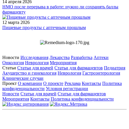
14 апреля 2026
НМО после перерыва в работе: нужно ли сохранять баллы
фармацевту
12 марта 2026
Пищевые продукты с аптечным прошлым
Новости
Исследования
Лекарства
Разработка
Аптеки
Онкология
Неврология
Мероприятия
Статьи
Статьи для врачей
Статьи для фармацевтов
Педиатрия
Акушерство и гинекология
Неврология
Гастроэнтерология
Клинические случаи
Проект
О компании
О проекте
Реклама
Контакты
Политика
конфиденциальности
Условия регистрации
Новости
Статьи для врачей
Статьи для фармацевтов
Мероприятия
Контакты
Политика конфиденциальности
Общество с ограниченной ответственностью «ГРУППА
РЕМЕДИУМ»
Адрес местонахождения: 105082, г. Москва, ул. Бакунинская, д.