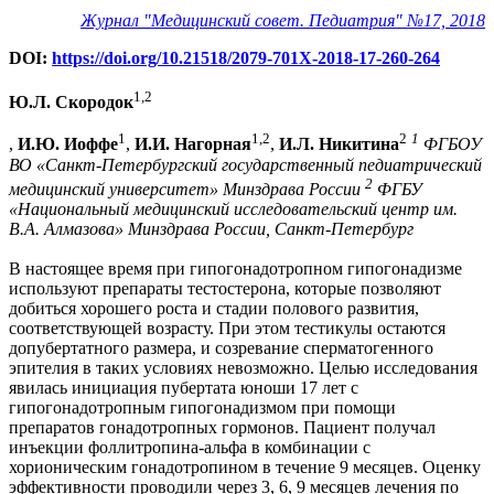
Журнал "Медицинский совет. Педиатрия" №17, 2018
DOI:
https://doi.org/10.21518/2079-701X-2018-17-260-264
1,2
Ю.Л. Скородок
1
1,2
2
1
,
И.Ю. Иоффе
,
И.И. Нагорная
,
И.Л. Никитина
ФГБОУ
ВО «Санкт-Петербургский государственный педиатрический
2
медицинский университет» Минздрава России
ФГБУ
«Национальный медицинский исследовательский центр им.
В.А. Алмазова» Минздрава России, Санкт-Петербург
В настоящее время при гипогонадотропном гипогонадизме
используют препараты тестостерона, которые позволяют
добиться хорошего роста и стадии полового развития,
соответствующей возрасту. При этом тестикулы остаются
допубертатного размера, и созревание сперматогенного
эпителия в таких условиях невозможно. Целью исследования
явилась инициация пубертата юноши 17 лет с
гипогонадотропным гипогонадизмом при помощи
препаратов гонадотропных гормонов. Пациент получал
инъекции фоллитропина-альфа в комбинации с
хорионическим гонадотропином в течение 9 месяцев. Оценку
эффективности проводили через 3, 6, 9 месяцев лечения по