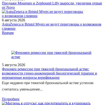
Продажи Mounjaro и Zepbound Lilly выросли, увеличив отрыв
от Novo
6 августа 2026
AstraZeneca и Bristol Myers не ведут переговоры о возможном
слиянии
/doctor/pediatrics/Gomozigotnaya_semeynaya_giperkholesterinemiya
Врачам
5 августа 2026
Феномен ремиссии при тяжелой бронхиальной астме:
возможности генно-инженерной биологической терапии и
нерешенные вопросы верификации
Еще недавно при тяжелой бронхиальной астме успехом
считалось уменьшение...
Подробнее