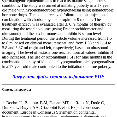
spermatogenic epithelium fails to reach its mature stage under such
conditions. The study was aimed at initiating puberty in a 17-year-
old male with hypogonadotropic hypogonadism using gonadotropic
hormone drugs. The patient received foliotropinalpha injections in
combination with chorionic gonadotropin for 9 months. The
treatment efficacy was evaluated after 3, 6, 9 months of therapy by
measuring the testicle volume (using Prader orchidometer and
ultrasound) and the sex hormones and inhibin B serum levels.
During the treatment period, the testicle volume increased from 1.5
to 8 ml based on clinical measurements, and from 1.38 and 1.14 to
5.8 and 5.87 ml (right and left, respectively) based on ultrasound
imaging. The level of testosterone reached normal values, inhibin B
also increased. The use of recombinant FSH for nine months in the
combination therapy of idiopathic hypogonadotropic hypogonadism
in a 17-year-old male contributed to the initiation of a true puberty.
Загрузить файл статьи в формате PDF
Список литературы
1. Boehm U, Bouloux P-M, Dattani MT, de Roux N, Dode C,
Dunkel L, Dwyer AA, Giacobini P, et al. Expert consensus
document: European Consensus Statement on congenital
hypogonadotropic hypogonadism - pathogenesis, diagnosis and