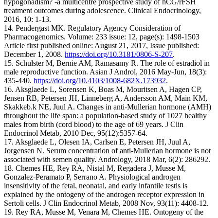
hypogonadism? -a multicentre prospective study of hCG/rFSH
treatment outcomes during adolescence. Clinical Endocrinology,
2016, 10: 1-13.
14. Pendergast MK. Regulatory Agency Consideration of
Pharmacogenomics. Volume: 233 issue: 12, page(s): 1498-1503
Article first published online: August 21, 2017, Issue published:
December 1, 2008.
https://doi.org/10.3181/0806-S-207
.
15. Schulster M, Bernie AM, Ramasamy R. The role of estradiol in
male reproductive function. Asian J Androl, 2016 May-Jun, 18(3):
435-440.
https://doi.org/10.4103/1008-682X.173932
.
16. Aksglaede L, Sorensen K, Boas M, Mouritsen A, Hagen CP,
Jensen RB, Petersen JH, Linneberg A, Andersson AM, Main KM,
Skakkeb.k NE, Juul A. Changes in anti-Mullerian hormone (AMH)
throughout the life span: a population-based study of 1027 healthy
males from birth (cord blood) to the age of 69 years. J Clin
Endocrinol Metab, 2010 Dec, 95(12):5357-64.
17. Aksglaede L, Olesen IA, Carlsen E, Petersen JH, Juul A,
Jorgensen N. Serum concentration of anti-Mullerian hormone is not
associated with semen quality. Andrology, 2018 Mar, 6(2): 286292.
18. Chemes HE, Rey RA, Nistal M, Regadera J, Musse M,
Gonzalez-Peramato P, Serrano A. Physiological androgen
insensitivity of the fetal, neonatal, and early infantile testis is
explained by the ontogeny of the androgen receptor expression in
Sertoli cells. J Clin Endocrinol Metab, 2008 Nov, 93(11): 4408-12.
19. Rey RA, Musse M, Venara M, Chemes HE. Ontogeny of the