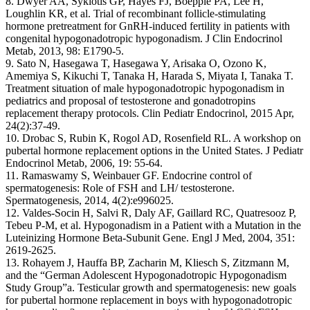
8. Dwyer AA, Sykiotis GP, Hayes FJ, Boepple PA, Lee H,
Loughlin KR, et al. Trial of recombinant follicle-stimulating
hormone pretreatment for GnRH-induced fertility in patients with
congenital hypogonadotropic hypogonadism. J Clin Endocrinol
Metab, 2013, 98: E1790-5.
9. Sato N, Hasegawa T, Hasegawa Y, Arisaka O, Ozono K,
Amemiya S, Kikuchi T, Tanaka H, Harada S, Miyata I, Tanaka T.
Treatment situation of male hypogonadotropic hypogonadism in
pediatrics and proposal of testosterone and gonadotropins
replacement therapy protocols. Clin Pediatr Endocrinol, 2015 Apr,
24(2):37-49.
10. Drobac S, Rubin K, Rogol AD, Rosenfield RL. A workshop on
pubertal hormone replacement options in the United States. J Pediatr
Endocrinol Metab, 2006, 19: 55-64.
11. Ramaswamy S, Weinbauer GF. Endocrine control of
spermatogenesis: Role of FSH and LH/ testosterone.
Spermatogenesis, 2014, 4(2):e996025.
12. Valdes-Socin H, Salvi R, Daly AF, Gaillard RC, Quatresooz P,
Tebeu P-M, et al. Hypogonadism in a Patient with a Mutation in the
Luteinizing Hormone Beta-Subunit Gene. Engl J Med, 2004, 351:
2619-2625.
13. Rohayem J, Hauffa BP, Zacharin M, Kliesch S, Zitzmann M,
and the “German Adolescent Hypogonadotropic Hypogonadism
Study Group”a. Testicular growth and spermatogenesis: new goals
for pubertal hormone replacement in boys with hypogonadotropic