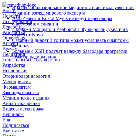
Эра персонализированной медицины и антикоагулянтной
Войти
терапии: взгляд мирового эксперта
Новости
AstraZeneca и Bristol Myers не ведут переговоры
Исследования
о возможном слиянии
Лекарства
Продажи Mounjaro и Zepbound Lilly выросли, увеличив
Разработка
отрыв от Novo
Онкология
Сахарный диабет 2‑го типа может усиливать симптомы
Аптеки
менопаузы
Врачам
Больные с ХБП получат надежду благодаря программе
Педиатрия
«Выбор ради жизни»
Гинекология и Акушерство
Разработка
Неврология
Оториноларингология
Мероприятия
Фармацевтам
Законодательство
Медицинские издания
Аналитика рынка
Видеозаметки врача
Вебинары
Еще
Подписаться
Вконтакте