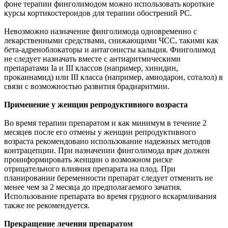
фоне терапии финголимодом можно использовать короткие
курсы кортикостероидов для терапии обострений РС.
Невозможно назначение финголимода одновременно с
лекарственными средствами, снижающими ЧСС, такими как
бета-адреноблокаторы и антагонисты кальция. Финголимод
не следует назначать вместе с антиаритмическими
препаратами Ia и III классов (например, хинидин,
прокаинамид) или III класса (например, амиодарон, соталол) в
связи с возможностью развития брадиаритмии.
Применение у женщин репродуктивного возраста
Во время терапии препаратом и как минимум в течение 2
месяцев после его отмены у женщин репродуктивного
возраста рекомендовано использование надежных методов
контрацепции. При назначении финголимода врач должен
проинформировать женщин о возможном риске
отрицательного влияния препарата на плод. При
планировании беременности препарат следует отменить не
менее чем за 2 месяца до предполагаемого зачатия.
Использование препарата во время грудного вскармливания
также не рекомендуется.
Прекращение лечения препаратом