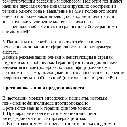
ремиттирующим рассеянным склерозом. Под этим понимают
наличие двух или более инвалидизирующих обострений в
течение одного года и выявление на МРТ головного мозга
одного или более накапливающих гадолиний очагов или
значительное увеличение количества очагов на T2-
взвешенных изображениях по сравнению с более ранними
снимками МРТ.
3. Пациенты с высокой активностью заболевания и
непереносимостью интерферонов бета или глатирамера
ацетата.
Данные рекомендации близки к действующим в странах
Европейского сообщества. Терапия финголимодом должна
назначаться и контролироваться квалифицированными
лечащими врачами, имеющими опыт в диагностике и лечении
неврологических заболеваний (оптимально – в центре РС).
Противопоказания и предосторожности
В настоящий момент определены пациенты, которым
применение финголимода противопоказано.
Противопоказания к терапии финголимодом:
1. Препарат не назначается в комбинации с бета-
интерферонами или глатирамера ацетатом.
2. В настоящий момент препарат противопоказан детям и