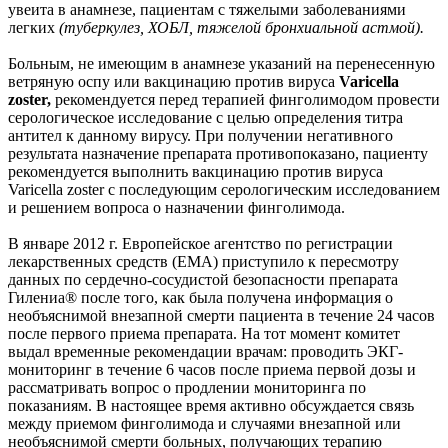
увеита в анамнезе, пациентам с тяжелыми заболеваниями
легких
(туберкулез, ХОБЛ, тяжелой бронхиальной астмой).
Больным, не имеющим в анамнезе указаний на перенесенную
ветряную оспу или вакцинацию против вируса
Varicella
zoster,
рекомендуется перед терапией финголимодом провести
серологическое исследование с целью определения титра
антител к данному вирусу. При получении негативного
результата назначение препарата противопоказано, пациенту
рекомендуется выполнить вакцинацию против вируса
Varicella zoster с последующим серологическим исследованием
и решением вопроса о назначении финголимода.
В январе 2012 г. Европейское агентство по регистрации
лекарственных средств (EMA) приступило к пересмотру
данных по сердечно-сосудистой безопасности препарата
Гилениа® после того, как была получена информация о
необъяснимой внезапной смерти пациента в течение 24 часов
после первого приема препарата. На тот момент комитет
выдал временные рекомендации врачам: проводить ЭКГ-
мониторинг в течение 6 часов после приема первой дозы и
рассматривать вопрос о продлении мониторинга по
показаниям. В настоящее время активно обсуждается связь
между приемом финголимода и случаями внезапной или
необъяснимой смерти больных, получающих терапию