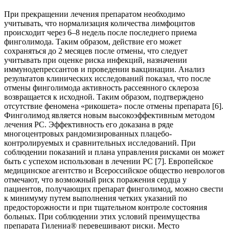
При прекращении лечения препаратом необходимо
учитывать, что нормализация количества лимфоцитов
происходит через 6–8 недель после последнего приема
финголимода. Таким образом, действие его может
сохраняться до 2 месяцев после отмены, что следует
учитывать при оценке риска инфекций, назначении
иммунодепрессантов и проведении вакцинации. Анализ
результатов клинических исследований показал, что после
отмены финголимода активность рассеянного склероза
возвращается к исходной. Таким образом, подтверждено
отсутствие феномена «рикошета» после отмены препарата [6].
Финголимод является новым высокоэффективным методом
лечения РС. Эффективность его доказана в ряде
многоцентровых рандомизированных плацебо-
контролируемых и сравнительных исследований. При
соблюдении показаний и плана управления рисками он может
быть с успехом использован в лечении РС [7]. Европейское
медицинское агентство и Всероссийское общество неврологов
отмечают, что возможный риск поражения сердца у
пациентов, получающих препарат финголимод, можно свести
к минимуму путем выполнения четких указаний по
предосторожности и при тщательном контроле состояния
больных. При соблюдении этих условий преимущества
препарата Гилениа® перевешивают риски. Место