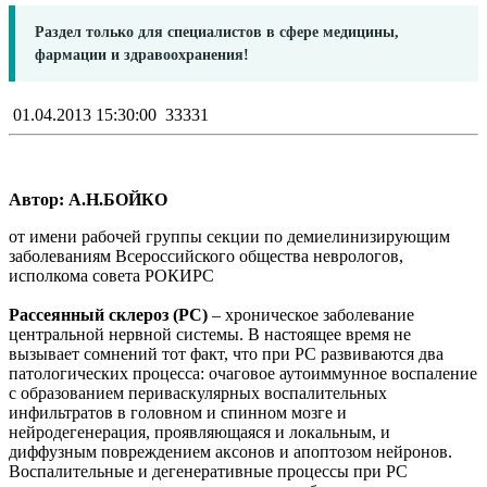
Раздел только для специалистов в сфере медицины,
фармации и здравоохранения!
01.04.2013 15:30:00
33331
Автор: А.Н.БОЙКО
от имени рабочей группы секции по демиелинизирующим
заболеваниям Всероссийского общества неврологов,
исполкома совета РОКИРС
Рассеянный склероз (РС)
– хроническое заболевание
центральной нервной системы. В настоящее время не
вызывает сомнений тот факт, что при РС развиваются два
патологических процесса: очаговое аутоиммунное воспаление
с образованием периваскулярных воспалительных
инфильтратов в головном и спинном мозге и
нейродегенерация, проявляющаяся и локальным, и
диффузным повреждением аксонов и апоптозом нейронов.
Воспалительные и дегенеративные процессы при РС