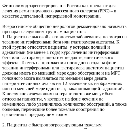
Финголимод зарегистрирован в России как препарат для
лечения ремиттирующего рассеянного склероза (РРС) – в
качестве длительной, непрерывной монотерапии.
Всероссийское общество неврологов рекомендовало назначать
препарат следующим группам пациентов:
1. Пациенты с высокой активностью заболевания, несмотря на
терапию интерферонами бета или глатирамера ацетатом. К
этой группе относятся пациенты, у которых полный и
адекватный (не менее 1 года) курс лечения интерферонами
бета или глатирамера ацетатом не дал терапевтического
эффекта. То есть на протяжении последнего года на фоне
терапии интерферонами или глатирамера ацетатом пациенты
должны иметь по меньшей мере одно обострение и на МРТ
головного мозга выявляться по меньшей мере девять
гиперинтенсивных очагов на T2-взвешенных изображениях
или по меньшей мере один очаг, накапливающий гадолиний.
К числу «не отвечающих на терапию» также могут быть
отнесены пациенты, у которых на фоне лечения не
изменилось либо увеличилось количество обострений, а также
больные, перенесшие более тяжелые обострения по
сравнению с предыдущим годом.
2. Пациенты с быстропрогрессирующим тяжелым