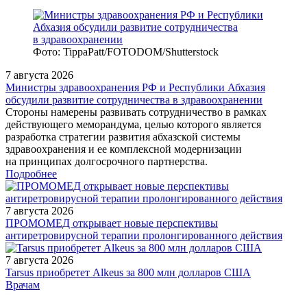
Фото: TippaPatt/FOTODOM/Shutterstock
7 августа 2026
Министры здравоохранения РФ и Республики Абхазия
обсудили развитие сотрудничества в здравоохранении
Стороны намерены развивать сотрудничество в рамках
действующего меморандума, целью которого является
разработка стратегии развития абхазской системы
здравоохранения и ее комплексной модернизации
на принципах долгосрочного партнерства.
Подробнее
7 августа 2026
ПРОМОМЕД открывает новые перспективы
антиретровирусной терапии пролонгированного действия
7 августа 2026
Tarsus приобретет Alkeus за 800 млн долларов США
/doctor/neurology/rekomendatsii-po-ispolzovaniyu-preparata-
Врачам
fingolimod-gilenia-dlya-patogeneticheskogo-lecheniya-rasseya/