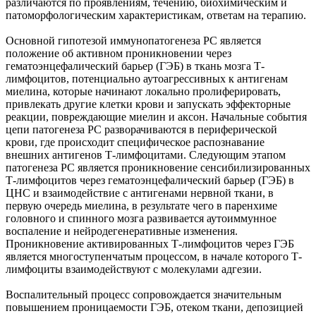
различаются по проявлениям, течению, биохимическим и
патоморфологическим характеристикам, ответам на терапию.
Основной гипотезой иммунопатогенеза РС является
положение об активном проникновении через
гематоэнцефалический барьер (ГЭБ) в ткань мозга Т-
лимфоцитов, потенциально аутоагрессивных к антигенам
миелина, которые начинают локально пролиферировать,
привлекать другие клетки крови и запускать эффекторные
реакции, повреждающие миелин и аксон. Начальные события
цепи патогенеза РС разворачиваются в периферической
крови, где происходит специфическое распознавание
внешних антигенов Т-лимфоцитами. Следующим этапом
патогенеза РС является проникновение сенсибилизированных
Т-лимфоцитов через гематоэнцефалический барьер (ГЭБ) в
ЦНС и взаимодействие с антигенами нервной ткани, в
первую очередь миелина, в результате чего в паренхиме
головного и спинного мозга развивается аутоиммунное
воспаление и нейродегенеративные изменения.
Проникновение активированных Т-лимфоцитов через ГЭБ
является многоступенчатым процессом, в начале которого Т-
лимфоциты взаимодействуют с молекулами адгезии.
Воспалительный процесс сопровождается значительным
повышением проницаемости ГЭБ, отеком ткани, депозицией