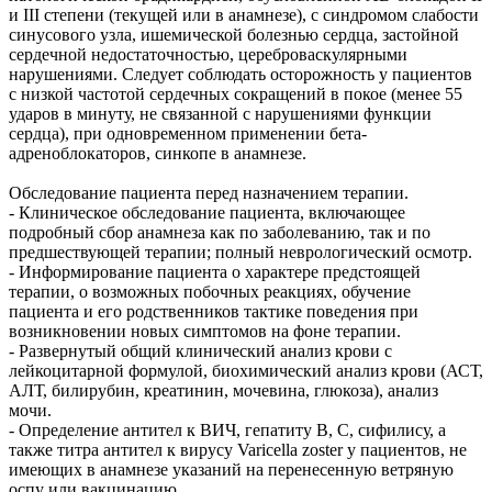
и III степени (текущей или в анамнезе), с синдромом слабости
синусового узла, ишемической болезнью сердца, застойной
сердечной недостаточностью, цереброваскулярными
нарушениями. Следует соблюдать осторожность у пациентов
с низкой частотой сердечных сокращений в покое (менее 55
ударов в минуту, не связанной с нарушениями функции
сердца), при одновременном применении бета-
адреноблокаторов, синкопе в анамнезе.
Обследование пациента перед назначением терапии.
- Клиническое обследование пациента, включающее
подробный сбор анамнеза как по заболеванию, так и по
предшествующей терапии; полный неврологический осмотр.
- Информирование пациента о характере предстоящей
терапии, о возможных побочных реакциях, обучение
пациента и его родственников тактике поведения при
возникновении новых симптомов на фоне терапии.
- Развернутый общий клинический анализ крови с
лейкоцитарной формулой, биохимический анализ крови (АСТ,
АЛТ, билирубин, креатинин, мочевина, глюкоза), анализ
мочи.
- Определение антител к ВИЧ, гепатиту В, С, сифилису, а
также титра антител к вирусу Varicella zoster у пациентов, не
имеющих в анамнезе указаний на перенесенную ветряную
оспу или вакцинацию.