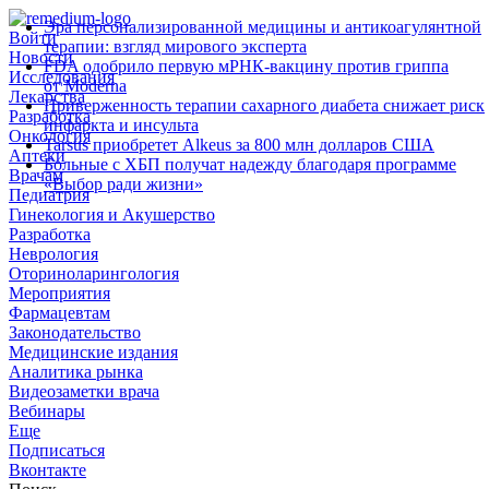
Эра персонализированной медицины и антикоагулянтной
Войти
терапии: взгляд мирового эксперта
Новости
FDA одобрило первую мРНК‑вакцину против гриппа
Исследования
от Moderna
Лекарства
Приверженность терапии сахарного диабета снижает риск
Разработка
инфаркта и инсульта
Онкология
Tarsus приобретет Alkeus за 800 млн долларов США
Аптеки
Больные с ХБП получат надежду благодаря программе
Врачам
«Выбор ради жизни»
Педиатрия
Гинекология и Акушерство
Разработка
Неврология
Оториноларингология
Мероприятия
Фармацевтам
Законодательство
Медицинские издания
Аналитика рынка
Видеозаметки врача
Вебинары
Еще
Подписаться
Вконтакте