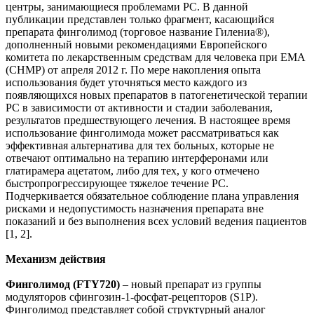
центры, занимающиеся проблемами РС. В данной
публикации представлен только фрагмент, касающийся
препарата финголимод (торговое название Гилениа®),
дополненный новыми рекомендациями Европейского
комитета по лекарственным средствам для человека при EMA
(CHMP) от апреля 2012 г. По мере накопления опыта
использования будет уточняться место каждого из
появляющихся новых препаратов в патогенетической терапии
РС в зависимости от активности и стадии заболевания,
результатов предшествующего лечения. В настоящее время
использование финголимода может рассматриваться как
эффективная альтернатива для тех больных, которые не
отвечают оптимально на терапию интерферонами или
глатирамера ацетатом, либо для тех, у кого отмечено
быстропрогрессирующее тяжелое течение РС.
Подчеркивается обязательное соблюдение плана управления
рисками и недопустимость назначения препарата вне
показаний и без выполнения всех условий ведения пациентов
[1, 2].
Механизм действия
Финголимод (FTY720)
– новый препарат из группы
модуляторов сфингозин-1-фосфат-рецепторов (S1P).
Финголимод представляет собой структурный аналог