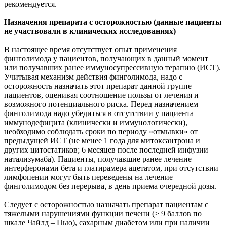
рекомендуется.
Назначения препарата с осторожностью (данные пациенты
не участвовали в клинических исследованиях)
В настоящее время отсутствует опыт применения
финголимода у пациентов, получающих в данный момент
или получавших ранее иммуносупрессивную терапию (ИСТ).
Учитывая механизм действия финголимода, надо с
осторожность назначать этот препарат данной группе
пациентов, оценивая соотношение пользы от лечения и
возможного потенциального риска. Перед назначением
финголимода надо убедиться в отсутствии у пациента
иммунодефицита (клинически и иммунологически),
необходимо соблюдать сроки по периоду «отмывки» от
предыдущей ИСТ (не менее 1 года для митоксантрона и
других цитостатиков; 6 месяцев после последней инфузии
натализумаба). Пациенты, получавшие ранее лечение
интерферонами бета и глатирамера ацетатом, при отсутствии
лимфопении могут быть переведены на лечение
финголимодом без перерыва, в день приема очередной дозы.
Следует с осторожностью назначать препарат пациентам с
тяжелыми нарушениями функции печени (> 9 баллов по
шкале Чайлд – Пью), сахарным диабетом или при наличии