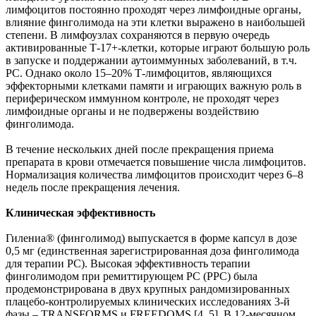
лимфоцитов постоянно проходят через лимфоидные органы,
влияние финголимода на эти клетки выражено в наибольшей
степени. В лимфоузлах сохраняются в первую очередь
активированные Т-17+-клетки, которые играют большую роль
в запуске и поддержании аутоиммунных заболеваний, в т.ч.
РС. Однако около 15–20% Т-лимфоцитов, являющихся
эффекторными клетками памяти и играющих важную роль в
периферическом иммунном контроле, не проходят через
лимфоидные органы и не подвержены воздействию
финголимода.
В течение нескольких дней после прекращения приема
препарата в крови отмечается повышение числа лимфоцитов.
Нормализация количества лимфоцитов происходит через 6–8
недель после прекращения лечения.
Клиническая эффективность
Гилениа® (финголимод) выпускается в форме капсул в дозе
0,5 мг (единственная зарегистрированная доза финголимода
для терапии РС). Высокая эффективность терапии
финголимодом при ремиттирующем РС (РРС) была
продемонстрирована в двух крупных рандомизированных
плацебо-контролируемых клинических исследованиях 3-й
фазы – TRANSFORMS и FREEDOMS [4, 5]. В 12-месячном