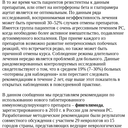
В то же время часть пациентов резистентны к данным
препаратам, или ответ на интерфероны бета и глатирамера
ацетат является не оптимальным. По данным ряда
исследований, воспринимаемая неэффективность лечения
может быть причиной 30–52% случаев отмены препаратов.
Имеется группа пациентов с очень агрессивным течением РС,
когда необходимо более активное вмешательство, подавление
аутоиммунного воспаления. При приеме каждого из
препаратов возможно развитие непереносимых побочных
реакций, что встречается редко, но также может быть
причиной отмены курса. Соблюдение режима длительного
лечения нередко является проблемой для больного. Данные
рандомизированных контролируемых исследований
свидетельствуют о том, что в среднем 19% (7–30%) больных
«потеряны для наблюдения» или перестают следовать
рекомендациям в течение 2 лет, еще выше этот показатель в
открытых наблюдениях в повседневной практике.
В данном сообщении мы представляем рекомендации по
использованию нового таблетированного
иммуномодулирующего препарата –
финголимода
,
зарегистрированного в 2010 г. в России для лечения РС.
Разработанные методические рекомендации были результатом
совместного обсуждения с участием 29 неврологов из 15
городов страны, представляющих ведущие неврологические