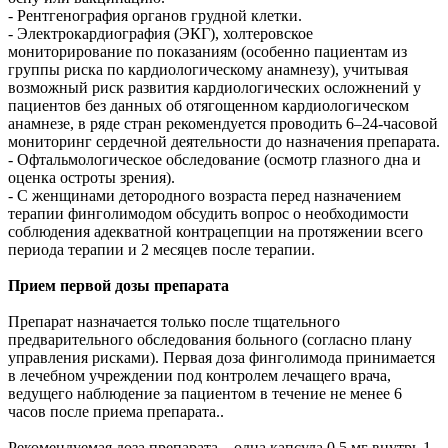
- Рентгенография органов грудной клетки.
- Электрокардиография (ЭКГ), холтеровское
мониторирование по показаниям (особенно пациентам из
группы риска по кардиологическому анамнезу), учитывая
возможный риск развития кардиологических осложнений у
пациентов без данных об отягощенном кардиологическом
анамнезе, в ряде стран рекомендуется проводить 6–24-часовой
мониторинг сердечной деятельности до назначения препарата.
- Офтальмологическое обследование (осмотр глазного дна и
оценка остроты зрения).
- С женщинами детородного возраста перед назначением
терапии финголимодом обсудить вопрос о необходимости
соблюдения адекватной контрацепции на протяжении всего
периода терапии и 2 месяцев после терапии.
Прием первой дозы препарата
Препарат назначается только после тщательного
предварительного обследования больного (согласно плану
управления рисками). Первая доза финголимода принимается
в лечебном учреждении под контролем лечащего врача,
ведущего наблюдение за пациентом в течение не менее 6
часов после приема препарата..
Рекомендуемая доза препарата – одна капсула 0,5 мг внутрь 1