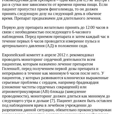
раз в сутки вне зависимости от времени приема пищи. Если
пациент пропустил прием финголимода, то он должен
принять следующую дозу на следующий день в обычное
время. Препарат предназначен для длительного лечения.
Первую дозу препарата желательно принять до 12:00 часов в
связи с необходимостью последующего 6-часового
наблюдения. Перед приемом препарата и затем каждый час в
течение первых 6 часов проводится измерение пульса и
артериального давления (АД) в положении сидя.
Европейский комитет в апреле 2012 г. рекомендовал
проводить мониторинг сердечной деятельности всем
пациентам, которым назначено лечение препаратом
Гилениа®, перед получением первой дозы препарата и
непрерывно в течение как минимум 6 часов после него. У
пациентов, у которых развиваются клинически выраженные
серьезные проблемы с сердцем, например брадикардия
(снижение частоты сердечных сокращений) или
атриовентрикулярная (АВ) блокада (замедление
проводимости), мониторинг должен длиться как минимум до
следующего утра и дольше [7]. Пациент должен быть оставлен
под наблюдением врача в лечебном учреждении до
разрешения данной ситуации, обязательно проконсультирован