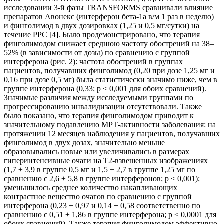
исследовании 3-й фазы TRANSFORMS сравнивали влияние
препаратов Авонекс (интерферон бета-1а в/м 1 раз в неделю)
и финголимод в двух дозировках (1,25 и 0,5 мг/сутки) на
течение РРС [4]. Было продемонстрировано, что терапия
финголимодом снижает среднюю частоту обострений на 38–
52% (в зависимости от дозы) по сравнению с группой
интерферона (рис. 2): частота обострений в группах
пациентов, получавших финголимод (0,20 при дозе 1,25 мг и
0,16 при дозе 0,5 мг) была статистически значимо ниже, чем в
группе интерферона (0,33; р < 0,001 для обоих сравнений).
Значимые различия между исследуемыми группами по
прогрессированию инвалидизации отсутствовали. Также
было показано, что терапия финголимодом приводит к
значительному подавлению МРТ-активности заболевания: на
протяжении 12 месяцев наблюдения у пациентов, получавших
финголимод в двух дозах, значительно меньше
образовывались новые или увеличивались в размерах
гиперинтенсивные очаги на Т2-взвешенных изображениях
(1,7 ± 3,9 в группе 0,5 мг и 1,5 ± 2,7 в группе 1,25 мг по
сравнению с 2,6 ± 5,8 в группе интерферонов; р < 0,001);
уменьшилось среднее количество накапливающих
контрастное вещество очагов по сравнению с группой
интерферона (0,23 ± 0,97 и 0,14 ± 0,58 соответственно по
сравнению с 0,51 ± 1,86 в группе интерферона; р < 0,0001 для
обоих сравнений). Также терапия финголимодом эффективно