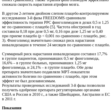
снижала скорость нарастания атрофии мозга.
В другом 2-летнем двойном слепом плацебо-контролируемом
исследовании 3-й фазы FREEDOMS сравнивали
эффективность терапии РРС финголимодом в дозах 0,5 и 1,25
мг по сравнению с плацебо [5]. Частота обострений в год
составила 0,18 при дозе 0,5 мг, 0,16 при дозе 1,25 мг и 0,40
при приеме плацебо (р < 0,001 по сравнению с плацебо, рис.
3). Финголимод значительно снижал риск нарастания
инвалидизации в течение 24 месяцев по сравнению с плацебо.
Суммарный риск нарастания инвалидизации составил 17,7%
в группе пациентов, принимавших 0,5 мг финголимода,
16,6% – в группе больных, принимавших 1,25 мг
финголимода, и 24,1% – в группе плацебо. Обе дозы
препарата значительно подавляли МРТ-показатели
активности болезни по сравнению с плацебо, при этом
эффект не был дозозависимым.
Результаты проведенных исследований 3-й фазы позволили
получить одобрение препарата регуляторными органами
США и России в 2010 г., а также Швейцарии, Австралии и ЕС
в 2011 г.
Показания