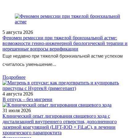
5 августа 2026
Феномен ремиссии при тяжелой бронхиальной астме:
возможности генно-инженерной биологической терапии и
нерешенные вопросы верификации
Еще недавно при тяжелой бронхиальной астме успехом
считалось уменьшение...
Подробнее
4 августа 2026
В отпуск – без мигрени
31 июля 2026
Клинический опыт лигирования свищевого хода с
дистализацией внутреннего отверстия, дополненного
лазерной коагуляцией (LIFT-IOD + FiLaC), в лечении
хронического парапроктита