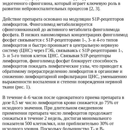
эндогенного сфингозина, который играет ключевую роль в
развитии нейровоспалительных процессов [2, 3].
Действие препарата основано на модуляции S1P-рецепторов
лимфоцитов. Финголимод метаболизируется
сфингозинкиназой до активного метаболита финголимода
фосфата. В низких наномолярных концентрациях финголимод
фосфат связывается с S1P-рецепторами 1-, 3- и 4-го типов
лимфоцитов и быстро проникает в центральную нервную
систему (ЦНС) через ГЭБ, связываясь с S1P-рецепторами 1-,
3- и 5-го типов клеток ЦНС. Связывая S1P-рецепторы
лимфоцитов, финголимод фосфат блокирует способность
лимфоцитов покидать лимфатические узлы, что приводит к
обратимому перераспределению лимфоцитов в организме и
снижению лимфоцитарной инфильтрации ЦНС, уменьшению
выраженности воспаления и степени повреждения нервной
ткани (рис. 1).
В течение 4–6 часов после однократного приема препарата в
дозе 0,5 мг число лимфоцитов крови снижается до 75% от
исходного значения. При длительном ежедневном
применении препарата число лимфоцитов продолжает
снижаться в течение 2 недель, достигая минимального
показателя 500 клеток/мкл, или приблизительно 30% от
исходного уровня. Поскольку большинство Т- и В-