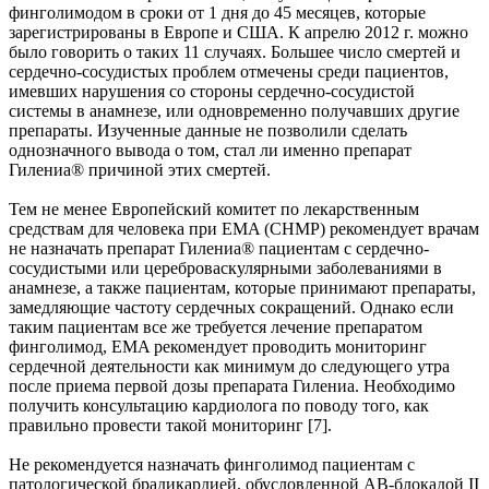
финголимодом в сроки от 1 дня до 45 месяцев, которые
зарегистрированы в Европе и США. К апрелю 2012 г. можно
было говорить о таких 11 случаях. Большее число смертей и
сердечно-сосудистых проблем отмечены среди пациентов,
имевших нарушения со стороны сердечно-сосудистой
системы в анамнезе, или одновременно получавших другие
препараты. Изученные данные не позволили сделать
однозначного вывода о том, стал ли именно препарат
Гилениа® причиной этих смертей.
Тем не менее Европейский комитет по лекарственным
средствам для человека при EMA (CHMP) рекомендует врачам
не назначать препарат Гилениа® пациентам с сердечно-
сосудистыми или цереброваскулярными заболеваниями в
анамнезе, а также пациентам, которые принимают препараты,
замедляющие частоту сердечных сокращений. Однако если
таким пациентам все же требуется лечение препаратом
финголимод, EMA рекомендует проводить мониторинг
сердечной деятельности как минимум до следующего утра
после приема первой дозы препарата Гилениа. Необходимо
получить консультацию кардиолога по поводу того, как
правильно провести такой мониторинг [7].
Не рекомендуется назначать финголимод пациентам с
патологической брадикардией, обусловленной АВ-блокадой II