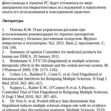
финголимода в терапии РС будет уточняться по мере
завершения постмаркетинговых исследований и накопления
опыта его использования в повседневной практике.
Литература
1. Попова Н.Ф. План управления рисками при
использовании рекомендации по терапии препаратом
финголимод у больных рассеянным склерозом. Журнал
неврологии и психиатрии. №2. 2011. Вып.2, приложение. С.
104–106.
2. Summary of opinion Committee for medicinal products for
human use EMEA. 20 January 2011.
3. Brinkmann V. FTY720 (fingolimod) in multiple sclerosis:
therapeutic effects in the immune and the central nervous system. Br
J Pharmacol 2009; 158: 1173–1182.
4. Cohen J.A., Barkhof F., Comi G. et al. Oral Fingolimod or
Intramuscular Interferon for Relapsing Multiple Sclerosis. N Engl J
Med 2010; 362: 402–415.
5. Kappos L., Radue E.W., O'Connor P. et al. A Placebo-
Controlled Trial of Oral Fingolimod in Relapsing Multiple Sclerosis.
N Engl J Med 2010; 362: 387–401.
6. De Vera A. et al. Pooled efficacy data demonstrate that
fingolimod reduces multiple sclerosis relapse rate with no evidence
of rebound after discontinuing treatment. Multiple Sclerosis, 2010;