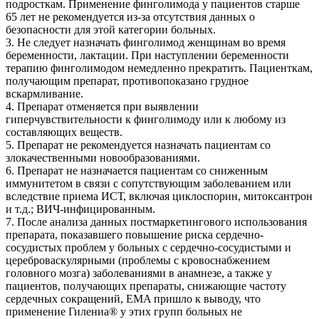
подросткам. Применение финголимода у пациентов старше
65 лет не рекомендуется из-за отсутствия данных о
безопасности для этой категории больных.
3. Не следует назначать финголимод женщинам во время
беременности, лактации. При наступлении беременности
терапию финголимодом немедленно прекратить. Пациенткам,
получающим препарат, противопоказано грудное
вскармливание.
4. Препарат отменяется при выявлении
гиперчувствительности к финголимоду или к любому из
составляющих веществ.
5. Препарат не рекомендуется назначать пациентам со
злокачественными новообразованиями.
6. Препарат не назначается пациентам со сниженным
иммунитетом в связи с сопутствующим заболеванием или
вследствие приема ИСТ, включая циклоспорин, митоксантрон
и т.д.; ВИЧ-инфицированным.
7. После анализа данных постмаркетингового использования
препарата, показавшего повышение риска сердечно-
сосудистых проблем у больных с сердечно-сосудистыми и
цереброваскулярными (проблемы с кровоснабжением
головного мозга) заболеваниями в анамнезе, а также у
пациентов, получающих препараты, снижающие частоту
сердечных сокращений, ЕMA пришло к выводу, что
применение Гилениа® у этих групп больных не