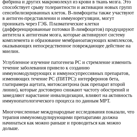
фибрина и других макромолекул из крови в ткань мозга. Это
способствует срыву толерантности и активации новых групп
сенсибилизированных клеток. В-лимфоциты также участвуют
в антиген-представлении и иммунорегуляции, могут
проникать через ГЭБ. Плазматические клетки
(дифференцированные потомки В-лимфоцитов) продуцируют
антитела к антигенам мозга, которые активируют систему
комплемента и образование мембраноатакующих комплексов,
оказывающих непосредственное повреждающее действие на
миелин.
Углубленное изучение патогенеза РС и стремление изменить
течение заболевания привело к созданию
иммуномодулирующих и иммуносупрессивных препаратов,
изменяющих течение РС (ПИТРС): интерферонов бета,
глатирамера ацетата, митоксантрона (как препарат второй
линии), которые достоверно снижают частоту обострений и
замедляют нарастание инвалидизации, влияют на активность
иммунопатологического процесса по данным МРТ.
Многочисленные международные исследования показали, что
терапия иммуномодулирующими препаратами должна
начинаться как можно раньше и проводиться как можно
дольше.