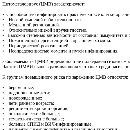
Цитомегаловирус (ЦМВ) характеризуют:
• Способностью инфицировать практически все клетки организ
• Низкой тканевой избирательностью.
• Медленной репликацией.
• Относительно низкой вирулентностью.
• Высокой степенью зависимости от состояния иммунитета и 
• Пожизненной персистенцией в организме хозяина.
• Периодической реактивацией.
• Неопределенностью момента и путей инфицирования.
Заболеваемость ЦМВИ эндемична и не подвержена сезонным к
Частота ЦМВИ выше в развивающихся странах среди населения
К группам повышенного риска по заражению ЦМВ относятся:
• беременные;
• недоношенные дети;
• новорожденные;
• дети раннего возраста;
• реципиенты крови и органов;
• онкологические больные;
• гематологические больные;
• больные СПИД и ВИЧ-инфицированные;
• пациенты с иммунодефицитами различной этиологии;