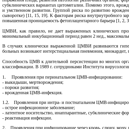
субклинических вариантах цитомегалии. Помимо этого, врожд
и умственном развитии. Группой риска по развитию врожде
сыворотке) [11, 15, 19]. К факторам риска внутриутробного
повышенная проницаемость фетоплацентарного барьера [1, 2, 3,
ЦМВИ, как правило, не дает выраженных клинических про
минимальный инкубационный период равен 2 нед., максимальна
В случаях клинически выраженной ЦМВИ развиваются гиперте
больных возникают интерстициальная пневмония, миокардит, п
Способность ЦМВ к длительной персистенции во многих орга
классификации. В 1989 г. сотрудниками Института вирусолог
1. Проявления при перинатальном ЦМВ-инфицировании:
- выкидыши, мертворождения;
- пороки развития;
- врожденная ЦМВ-инфекция.
1.2. Проявления при интра- и постнатальном ЦМВ-инфициро
- острое инфекционное заболевание;
- латентное носительство, инаппарантные, субклинические ф
- реактивация инфекции.
2. Проявления при инфицирование через кровь, слюну, мочу,