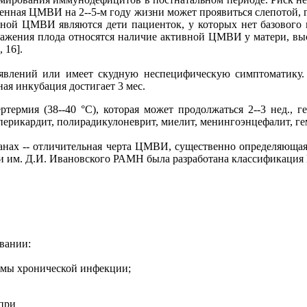
енная ЦМВИ на 2--5-м году жизни может проявиться слепотой, 
нной ЦМВИ являются дети пациенток, у которых нет базовог
 заражения плода относятся наличие активной ЦМВИ у матери, в
 16].
явлений или имеет скудную неспецифическую симптоматику.
я инкубация достигает 3 мес.
рмия (38--40 °С), которая может продолжаться 2--3 нед., геп
ерикардит, полирадикулоневрит, миелит, менингоэнцефалит, ге
нах -- отличительная черта ЦМВИ, существенно определяющая е
ии им. Д.И. Ивановского РАМН была разработана классификация
вании:
ормы хронической инфекции;
 при