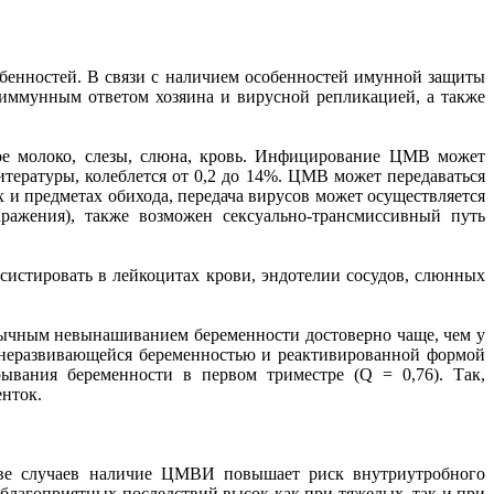
обенностей. В связи с наличием особенностей имунной защиты
 иммунным ответом хозяина и вирусной репликацией, а также
ное молоко, слезы, слюна, кровь. Инфицирование ЦМВ может
тературы, колеблется от 0,2 до 14%. ЦМВ может передаваться
х и предметах обихода, передача вирусов может осуществляется
аражения), также возможен сексуально-трансмиссивный путь
систировать в лейкоцитах крови, эндотелии сосудов, слюнных
ычным невынашиванием беременности достоверно чаще, чем у
 неразвивающейся беременностью и реактивированной формой
вания беременности в первом триместре (Q = 0,76). Так,
енток.
тве случаев наличие ЦМВИ повышает риск внутриутробного
благоприятных последствий высок как при тяжелых, так и при