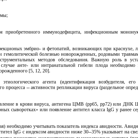
рмы;
 приобретенного иммунодефицита, инфекционным мононукл
ционых эмбрио- и фетопатий, возникающих при краснухе, лист
гемолитической болезнью новорожденных, родовыми травмами
трументальных методов обследования. Важную роль в уста
лучае анте- или интранатальной гибели плода необходимо п
рожденного [5, 12, 20].
иологического агента (идентификация возбудителя, его 
го процесса -- активности репликации вируса (раздельное опред
ление в крови вируса, антигена ЦМВ (pp65, pp72) или ДНК ЦМ
рных сыворотках» или появление антител класса IgG у ранее с
я) необходимо учитывать показатель индекса авидности. Авидно
нтител IgG с индексом авидности ниже 30--35% указывает на с