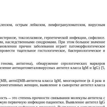
еозом, острым лейкозом, лимфогрануломатозом, вирусным
ериозе, токсоплазмозе, герпетической инфекции, сифилисе.
, наследственными синдромами. При этом большое значение
новлении причин заболевания играет патоморфологическое
ровести тщательное гистологическое, бактериологическое и
генома, антигена), обнаружение серологических маркеров
еление антицитомегаловирусных антител класса IgM и IgG) [5,
В, антиЦМВ-антитела класса IgM, многократное (в 4 раза и
еронегативных женщин, выявление в сыворотке антител класса
сть -- это степень прочности связывания молекулы антитела с
вежую первичную инфекцию пациентки. Выявление антител IgG