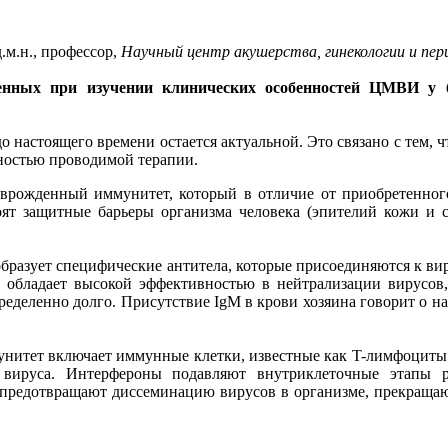
д.м.н., профессор,
Научный центр акушерства, гинекологии и пер
ченных при изучении клинических особенностей ЦМВИ у б
настоящего времени остается актуальной. Это связано с тем, 
ностью проводимой терапии.
 врожденный иммунитет, который в отличие от приобретенног
оят защитные барьеры организма человека (эпителий кожи и
образует специфические антитела, которые присоединяются к вир
обладает высокой эффективностью в нейтрализации вирусов,
пределенно долго. Присутствие IgM в крови хозяина говорит о н
унитет включает иммунные клетки, известные как T-лимфоциты.
 вируса. Интерфероны подавляют внутриклеточные этапы 
 предотвращают диссеминацию вирусов в организме, прекращаю