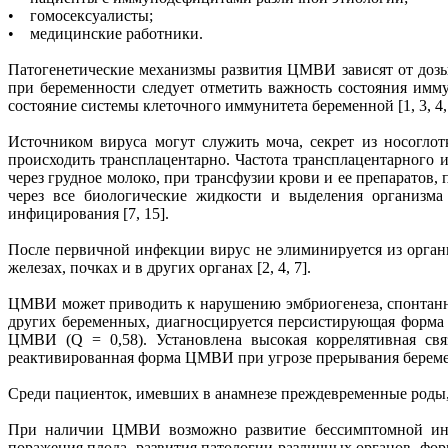
• гомосексуалисты;
• медицинские работники.
Патогенетические механизмы развития ЦМВИ зависят от дозы 
при беременности следует отметить важность состояния имм
состояние системы клеточного иммунитета беременной [1, 3, 4, 
Источником вируса могут служить моча, секрет из носогло
происходить трансплацентарно. Частота трансплацентарного 
через грудное молоко, при трансфузии крови и ее препаратов,
через все биологические жидкости и выделения организма 
инфицирования [7, 15].
После первичной инфекции вирус не элиминируется из органи
железах, почках и в других органах [2, 4, 7].
ЦМВИ может приводить к нарушению эмбриогенеза, спонтанн
других беременных, диагносцируется персистирующая форма
ЦМВИ (Q = 0,58). Установлена высокая коррелятивная св
реактивированная форма ЦМВИ при угрозе прерывания беремен
Среди пациенток, имевших в анамнезе преждевременные роды, 
При наличии ЦМВИ возможно развитие бессимптомной инфе
поражения плода, развития патологии различных органов, фо