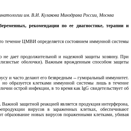
инатологии им. В.И. Кулакова Минздрава России, Москва
еременных, рекомендации по ее диагностике, терапии и
что течение ЦМВИ определяется состоянием иммунной системы
о не дает продолжительной и надежной защиты хозяину. При
 слизистые оболочки). Важным врожденным способом защиты
усу и часто делают его безвредным -- гуморальный иммунитет.
 но образуется клетками иммунной системы лишь в течение
аличии острой инфекции, в то время как IgG свидетельствует об
 Важной защитной реакцией является продукция интерферона,
репродукции вирусов в зараженных клетках, обеспечивают
т образование новых вирусов пораженными клетками, убивая