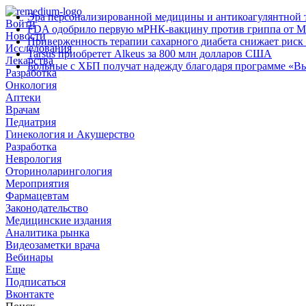
Эра персонализированной медицины и антикоагулянтной т
Войти
FDA одобрило первую мРНК‑вакцину против гриппа от M
Новости
Приверженность терапии сахарного диабета снижает риск 
Исследования
Tarsus приобретет Alkeus за 800 млн долларов США
Лекарства
Больные с ХБП получат надежду благодаря программе «В
Разработка
Онкология
Аптеки
Врачам
Педиатрия
Гинекология и Акушерство
Разработка
Неврология
Оториноларингология
Мероприятия
Фармацевтам
Законодательство
Медицинские издания
Аналитика рынка
Видеозаметки врача
Вебинары
Еще
Подписаться
Вконтакте