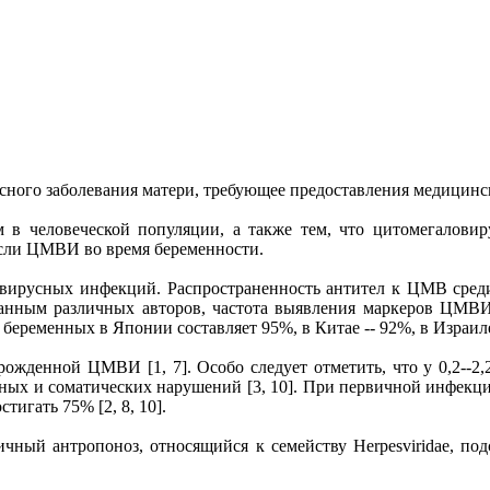
усного заболевания матери, требующее предоставления медицин
в человеческой популяции, а также тем, что цитомегаловир
если ЦМВИ во время беременности.
ирусных инфекций. Распространенность антител к ЦМВ среди 
о данным различных авторов, частота выявления маркеров ЦМ
беременных в Японии составляет 95%, в Китае -- 92%, в Израиле
врожденной ЦМВИ [1, 7]. Особо следует отметить, что у 0,2-
х и соматических нарушений [3, 10]. При первичной инфекции
тигать 75% [2, 8, 10].
ый антропоноз, относящийся к семейству Herpesviridae, подсем