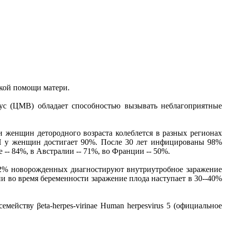
ской помощи матери.
ус (ЦМВ) обладает способностью вызывать неблагоприятные
женщин детородного возраста колеблется в разных регионах
ВИ у женщин достигает 90%. После 30 лет инфицированы 98%
 -- 84%, в Австралии -- 71%, во Франции -- 50%.
-2,2% новорожденных диагностируют внутриутробное заражение
 во время беременности заражение плода наступает в 30--40%
ейству βeta-herpes-virinae Human herpesvirus 5 (официальное