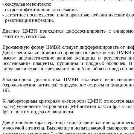
- сексуальном контакте:
- острое инфекционное заболевание;
- латентное носительство, инаппарантные, субклинические фо
- реактивация инфекции.
Диагноз ЦМВИ приходится дифференцировать с синдромом
гепатитом, сепсисом.
Врожденную форму ЦМВИ следует дифференцировать от инфек
Дифференциальный диагноз проводится также между ЦМВИ и 
имеют анамнестические данные женщины и результаты инс
исследование плаценты, пуповины и плодных оболочек. В с
вирусологическое исследование тканей погибшего плода и ново
Лабораторная диагностика ЦМВИ включает верификацию эт
(серологические антитела), определение остроты инфекционно
19].
К лабораторным критериям активности ЦМВИ относятся выяв
более) увеличение титров антиЦМВ-антител класса IgG в «па
IgG с низким индексом авидности.
Для уточнения характера инфекции (первичная или хроническа
молекулой антигена. Выявление в испытываемой сыворотке а