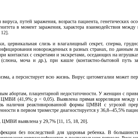
вируса, путей заражения, возраста пациента, генетических ос
унитета в момент заражения, характера взаимодействия между
12].
тки, цервикальная слизь и влагалищный секрет, сперма, груд
инфицирования новорожденных в разных странах, по данным ли
 при контактах с секретами и экскретами, оседающих на игрушка
(слюна, моча и др.), при кашле (контактно-бытовой путь з
зма, а персистирует всю жизнь. Вирус цитомегалии может пер
ым абортам, плацентарной недостаточности. У женщин с прив
 ЦМВИ (41,9%; р < 0,05). Выявлена прямая корреляция между
язь наличия реактивированной формы ЦМВИ с угрозой преры
ности в первом триместре диагностируется у 36,8--45,5% паци
ЦМВИ выявлена у 29,7% [11, 15, 18, 20].
кции без последствий для здоровья ребенка. В большинс
рмирования иммунодефицитов в постнатальном периоде. Риск не