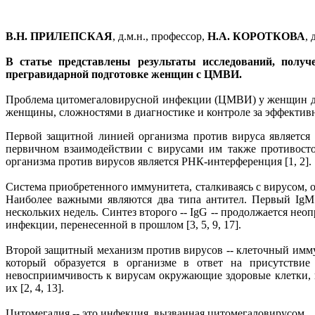
В.Н. ПРИЛЕПСКАЯ
, д.м.н., профессор,
Н.А. КОРОТКОВА
, 
В статье представлены результаты исследований, полу
прегравидарной подготовке женщин с ЦМВИ.
Проблема цитомегаловирусной инфекции (ЦМВИ) у женщин до 
женщины, сложностями в диагностике и контроле за эффектив
Первой защитной линией организма против вируса является
первичном взаимодействии с вирусами им также противост
организма против вирусов является РНК-интерференция [1, 2].
Система приобретенного иммунитета, сталкиваясь с вирусом, 
Наиболее важными являются два типа антител. Первый IgM 
нескольких недель. Синтез второго -- IgG -- продолжается нео
инфекции, перенесенной в прошлом [3, 5, 9, 17].
Второй защитный механизм против вирусов -- клеточный имм
который образуется в организме в ответ на присутствие
невосприимчивость к вирусам окружающие здоровые клетки,
их [2, 4, 13].
Цитомегалия -- это инфекция, вызванная цитомегаловирусом.