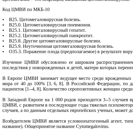
Код ЦМВИ по МКБ-10
• В25. Цитомегаловирусная болезнь.
• В25.0. Цитомегаловирусная пневмония.
• В25.1. Цитомегаловирусный гепатит.
• В25.2. Цитомегаловирусный панкреатит.
• В25.8. Другие цитомегаловирусные болезни.
• В25.9. Неуточненная цитомегаловирусная болезнь.
• О35.3. Поражение плода (предполагаемое) в результате вир
Изучение ЦМВИ обусловлено ее широким распространением 
последствия у новорожденных и детей, матери которых перен
В Европе ЦМВИ занимает ведущее место среди врожденных в
мира от 40 до 100% [3, 6, 8]. В Российской Федерации, п
пациенток [1--4, 8]. Количество серопозитивных женщин среди 
В Западной Европе на 1 000 родов приходится 3--5 случаев 
ЦМВИ, с развитием в последующие годы тяжелых психомоторны
случаев, а по данным отдельных европейских ученых, может дос
Возбудителем ЦМВИ является условнопатогенный агент, типичн
название). Общепринятое название Cytomegalovirus.