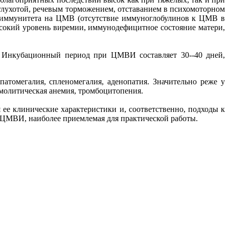
глухотой, речевым торможением, отставанием в психомоторном
о иммунитета на ЦМВ (отсутствие иммуноглобулинов к ЦМВ в
ысокий уровень виремии, иммунодефицитное состояние матери,
 Инкубационный период при ЦМВИ составляет 30--40 дней,
атомегалия, спленомегалия, аденопатия. Значительно реже у
молитическая анемия, тромбоцитопения.
е клинические характеристики и, соответственно, подходы к
 ЦМВИ, наиболее приемлемая для практической работы.