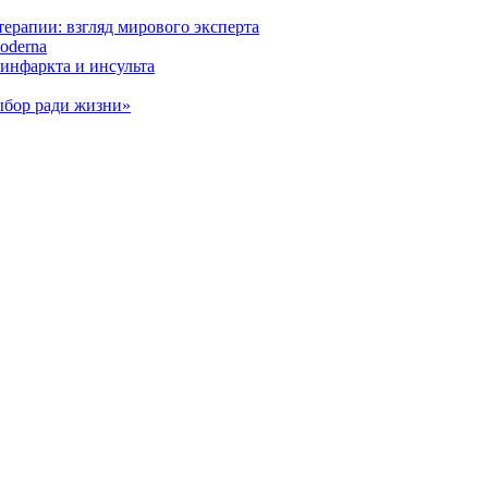
ерапии: взгляд мирового эксперта
oderna
инфаркта и инсульта
ыбор ради жизни»