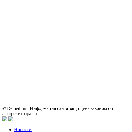
71
ОГРН: 1067746819470 ИНН: 7701669956
Контактные данные: Телефон:
+7 (495) 780-34-25
|
Электронная почта:
reklama@remedium.ru
На сайте используются изображения по лицензии
Shutterstock/FOTODOM, соблюдаются авторские права.
Вся информация, размещенная на веб-сайте, предназначена
исключительно для работников здравоохранения. Информация
о препаратах, отпускаемых по рецепту, предназначена только
для медицинских и фармацевтических специалистов.
Информация, содержащаяся на сайте, не должна использоваться
пациентами для принятия самостоятельного решения о
применении представленных лекарственных препаратов и не
может служить заменой очной консультации врача.
© Remedium. Информация сайта защищена законом об
авторских правах.
Новости