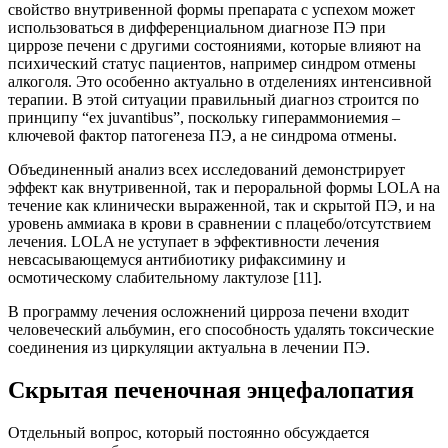
свойство внутривенной формы препарата с успехом может
использоваться в дифференциальном диагнозе ПЭ при
циррозе печени с другими состояниями, которые влияют на
психический статус пациентов, например синдром отмены
алкоголя. Это особенно актуально в отделениях интенсивной
терапии. В этой ситуации правильный диагноз строится по
принципу “ex juvantibus”, поскольку гипераммониемия –
ключевой фактор патогенеза ПЭ, а не синдрома отмены.
Объединенный анализ всех исследований демонстрирует
эффект как внутривенной, так и пероральной формы LOLA на
течение как клинически выраженной, так и скрытой ПЭ, и на
уровень аммиака в крови в сравнении с плацебо/отсутствием
лечения. LOLA не уступает в эффективности лечения
невсасывающемуся антибиотику рифаксимину и
осмотическому слабительному лактулозе [11].
В программу лечения осложнений цирроза печени входит
человеческий альбумин, его способность удалять токсические
соединения из циркуляции актуальна в лечении ПЭ.
Скрытая печеночная энцефалопатия
Отдельный вопрос, который постоянно обсуждается