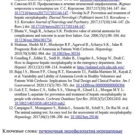
Сиволап Ю.П. Профилактика и лечение печеночной энцефалопатии.
Журнал
неврологии и психиатрии им. С.С. Корсакова
. 2017;117(10):144–147. doi:
10.17116/jnevro2017117101144-147
. / Sivolap Iu.P. Prevention and treatment of
hepatic encephalopathy.
Zhurnal Nevrologii i Psikhiatrii imeni S.S. Korsakova =
S.S. Korsakov Journal of Neurology and Psychiatry
. 2017;117(10):144–147. (In
Russ.) doi:
10.17116/jnevro2017117101144-147
.
Bhatia V., Singh R., Acharya S.K. Predictive value of arterial ammonia for
complications and outcome in acute liver failure.
Gut
. 2006;55(1):98–104. doi:
10.1136/gut.2004.061754
.
Shalimar, Sheikh M.F., Mookerjee R.P., Agarwal B., Acharya S.K., Jalan R.
Prognostic Role of Ammonia in Patients With Cirrhosis.
Hepatology
.
2019;70(3):982–994. doi:
10.1002/hep.30534
.
Gundling F., Zelihic E., Seidl H., Haller B., Umgelter A., Schepp W., Dodt C.
How to diagnose hepatic encephalopathy in the emergency department.
Ann
Hepatol
. 2013;12(1):108–114. Available at:
https://pubmed.ncbi.nlm.nih.gov/
.
Bajaj J.S., Bloom P.P., Chung R.T., Hassanein T.I., Padilla-Martinez M., Kayali Z.
et al. Variability and Lability of Ammonia Levels in Healthy Volunteers and
Patients With Cirrhosis: Implications for Trial Design and Clinical Practice.
Am J
Gastroenterol
. 2020;115(5):783–785. doi:
10.14309/ajg.0000000000000384
.
Goh E.T., Stokes C.S., Sidhu S.S., Vilstrup H., Gluud L.L., Morgan M.Y. L-
ornithine L-aspartate for prevention and treatment of hepatic encephalopathy in
people with cirrhosis.
Cochrane Database Syst Rev
. 2018;5(5):CD012410. doi:
10.1002/14651858.cd012410.pub2
.
Campagna F., Montagnese S., Ridola L., Senzolo M., Schiff S., De Rui M. et al.
The animal naming test: An easy tool for the assessment of hepatic encephalopathy.
Hepatology
. 2017;66(1):198–208. doi:
10.1002/hep.29146
.
Ключевые слова:
печеночная энцефалопатия
нерешенные