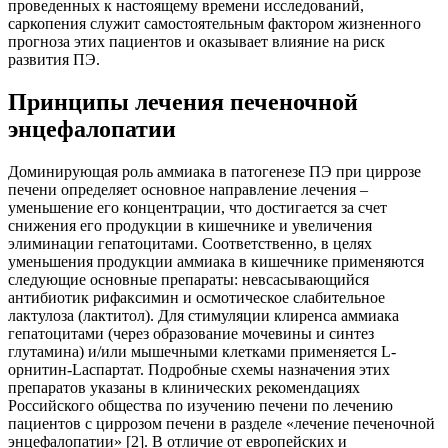
проведенных к настоящему времени исследований,
саркопения служит самостоятельным фактором жизненного
прогноза этих пациентов и оказывает влияние на риск
развития ПЭ.
Принципы лечения печеночной
энцефалопатии
Доминирующая роль аммиака в патогенезе ПЭ при циррозе
печени определяет основное направление лечения –
уменьшение его концентрации, что достигается за счет
снижения его продукции в кишечнике и увеличения
элиминации гепатоцитами. Соответственно, в целях
уменьшения продукции аммиака в кишечнике применяются
следующие основные препараты: невсасывающийся
антибиотик рифаксимин и осмотическое слабительное
лактулоза (лактитол). Для стимуляции клиренса аммиака
гепатоцитами (через образование мочевины и синтез
глутамина) и/или мышечными клетками применяется L-
орнитин-Lаспартат. Подробные схемы назначения этих
препаратов указаны в клинических рекомендациях
Российского общества по изучению печени по лечению
пациентов с циррозом печени в разделе «лечение печеночной
энцефалопатии» [2]. В отличие от европейских и