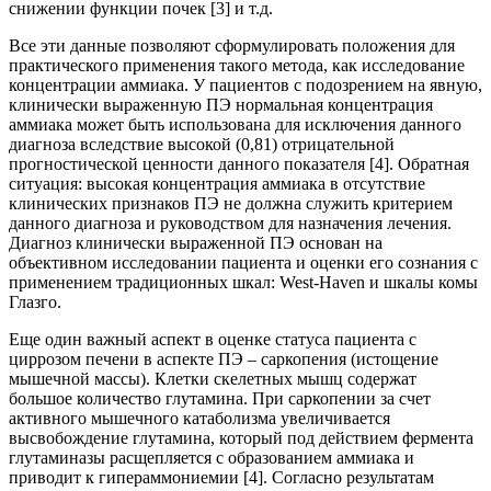
снижении функции почек [3] и т.д.
Все эти данные позволяют сформулировать положения для
практического применения такого метода, как исследование
концентрации аммиака. У пациентов с подозрением на явную,
клинически выраженную ПЭ нормальная концентрация
аммиака может быть использована для исключения данного
диагноза вследствие высокой (0,81) отрицательной
прогностической ценности данного показателя [4]. Обратная
ситуация: высокая концентрация аммиака в отсутствие
клинических признаков ПЭ не должна служить критерием
данного диагноза и руководством для назначения лечения.
Диагноз клинически выраженной ПЭ основан на
объективном исследовании пациента и оценки его сознания с
применением традиционных шкал: West-Haven и шкалы комы
Глазго.
Еще один важный аспект в оценке статуса пациента с
циррозом печени в аспекте ПЭ – саркопения (истощение
мышечной массы). Клетки скелетных мышц содержат
большое количество глутамина. При саркопении за счет
активного мышечного катаболизма увеличивается
высвобождение глутамина, который под действием фермента
глутаминазы расщепляется с образованием аммиака и
приводит к гипераммониемии [4]. Согласно результатам