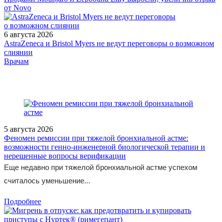
от Novo
6 августа 2026
AstraZeneca и Bristol Myers не ведут переговоры о возможном
слиянии
/doctor/gastroenterology/pechenochnaya-entsefalopatiya-voprosy-
Врачам
aktualnye-dlya-klinicheskoy-praktiki/
5 августа 2026
Феномен ремиссии при тяжелой бронхиальной астме:
возможности генно-инженерной биологической терапии и
нерешенные вопросы верификации
Еще недавно при тяжелой бронхиальной астме успехом
считалось уменьшение...
Подробнее