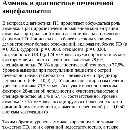
Аммиак в диагностике печеночной
энцефалопатии
В вопросах диагностики ПЭ продолжает обсуждаться роль
аммиака. При циррозе печени повышенная концентрация
аммиака в артериальной крови ассоциирована с тяжелыми
формами ПЭ. Пациенты с его более высоким уровнем
демонстрируют больше осложнений, включая глубокую ПЭ (р
= 0,055), судороги (р = 0,006), отек мозга (р = 0,020),
потребность в ИВЛ (p 124 мкмоль/л служит прогностическим
фактором летальности с чувствительностью 78,6%,
специфичностью 76,3% и диагностической точностью 77,5%.
Уровень аммония при поступлении пациента с острой
печеночной недостаточностью – независимый предиктор
летальности (OR – 10,9) [7]. У пациентов с циррозом печени
уровень аммиака 79,5 мкмоль/л служит прогностическим
фактором 28-дневной летальности с чувствительностью и
специфичностью 68,1% и 67,4% соответственно. Уровень
аммиака ≥ 79,5 мкмоль/л ассоциируется с большей частотой
органной недостаточности, а именно: печеночной (p = 0,004),
системы коагуляции (p
Таким образом, уровень аммиака коррелирует не только с
тяжестью ПЭ, но и с органной недостаточностью, а также