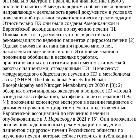
оптимально быстрой и правильной диагностике прямо у
постели больного. В международном сообществе основным
направляющим деятельность врачей документом в условиях
повседневной практики служат клинические рекомендации.
Относительно ПЭ они были созданы Американской и
Европейской ассоциациями по изучению печени [1].
Положения этого документа учтены в российских
рекомендациях по ведению пациентов с циррозом печени [2].
Однако с момента их написания прошло много лет,
накоплены новые знания и опыт. Эти новые знания и
положения обобщены в нескольких работах,
ориентированных на оптимизацию именно клинической
работы с пациентами, страдающими ПЭ: 1) консенсус
международного общества по изучению ПЭ и метаболизма
азота (ISHEN: The International Society for Hepatic
Encephalopathy and Nitrogen Metabolism) от 2020 г. [3]; 2)
обзорная статья мировых экспертов в вопросах ПЭ «Новый
взгляд на классификацию, патофизиологию и терапию ПЭ»
[4]; положения консенсуса экспертов в ведении пациентов с
декомпенсированным циррозом печени, подготовленные
Европейской ассоциацией по изучению печени и
опубликованные в
J. Hepatology
в 2021 г. [5]. Они положены в
основу новых дополненных рекомендаций по ведению
пациентов с циррозом печени Российского общества по
изучению печени, которые сейчас готовятся к публикации и