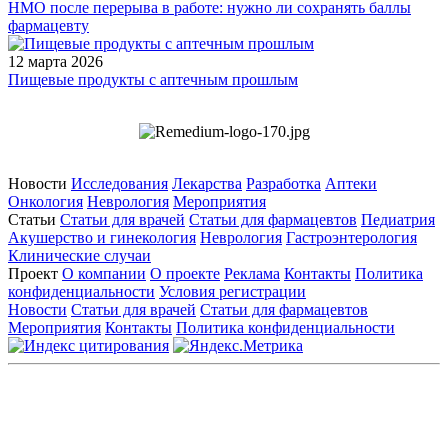
НМО после перерыва в работе: нужно ли сохранять баллы
фармацевту
12 марта 2026
Пищевые продукты с аптечным прошлым
Новости
Исследования
Лекарства
Разработка
Аптеки
Онкология
Неврология
Мероприятия
Статьи
Статьи для врачей
Статьи для фармацевтов
Педиатрия
Акушерство и гинекология
Неврология
Гастроэнтерология
Клинические случаи
Проект
О компании
О проекте
Реклама
Контакты
Политика
конфиденциальности
Условия регистрации
Новости
Статьи для врачей
Статьи для фармацевтов
Мероприятия
Контакты
Политика конфиденциальности
Общество с ограниченной ответственностью «ГРУППА
РЕМЕДИУМ»
Адрес местонахождения: 105082, г. Москва, ул. Бакунинская, д.