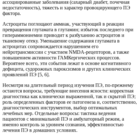
ассоциированные заболевания (сахарный диабет, почечная
недостаточность), тяжесть и характер провоцирующего ПЭ
фактора.
Астроциты поглощают аммиак, участвующий в реакции
превращения глутамата в глутамин; избыток последнего при
гипераммониемии приводит к разбуханию астроцитов и
тканевому отеку. Уменьшение содержания глутамата в
астроцитах сопровождается нарушением его
нейротрансмиссии с участием NMDA-рецепторов, а также
повышением активности ГАМКергических процессов.
Вероятнее всего, эти события лежат в основе когнитивного
дефицита, судорожных пароксизмов и других клинических
проявлений ПЭ [5, 6].
Несмотря на длительный период изучения ПЭ, по-прежнему
остаются вопросы, требующие внесения ясности: корректная
диагностика как клинически выраженной, так и скрытой ПЭ;
роль определенных факторов ее патогенеза и, соответственно,
диагностических инструментов, выбор оптимальных
лечебных мер. Отдельные вопросы: тактика ведения
пациентов с минимальной ПЭ и амбулаторный режим, а
именно контроль за уровнем сознания, эффективностью
лечения ПЭ в домашних условиях.