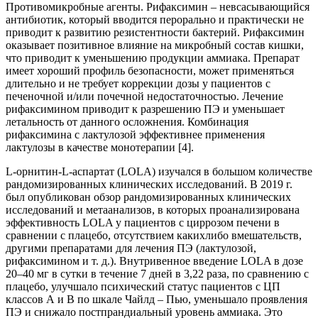
Противомикробные агенты. Рифаксимин – невсасывающийся
антибиотик, который вводится перорально и практически не
приводит к развитию резистентности бактерий. Рифаксимин
оказывает позитивное влияние на микробный состав кишки,
что приводит к уменьшению продукции аммиака. Препарат
имеет хороший профиль безопасности, может применяться
длительно и не требует коррекции дозы у пациентов с
печеночной и/или почечной недостаточностью. Лечение
рифаксимином приводит к разрешению ПЭ и уменьшает
летальность от данного осложнения. Комбинация
рифаксимина с лактулозой эффективнее применения
лактулозы в качестве монотерапии [4].
L-орнитин-L-аспартат (LOLA) изучался в большом количестве
рандомизированных клинических исследований. В 2019 г.
был опубликован обзор рандомизированных клинических
исследований и метаанализов, в которых проанализирована
эффективность LOLA у пациентов с циррозом печени в
сравнении с плацебо, отсутствием какихлибо вмешательств,
другими препаратами для лечения ПЭ (лактулозой,
рифаксимином и т. д.). Внутривенное введение LOLA в дозе
20–40 мг в сутки в течение 7 дней в 3,22 раза, по сравнению с
плацебо, улучшало психический статус пациентов с ЦП
классов А и В по шкале Чайлд – Пью, уменьшало проявления
ПЭ и снижало постпрандиальный уровень аммиака. Это