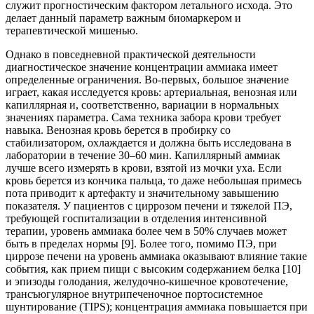
служит прогностическим фактором летального исхода. Это
делает данный параметр важным биомаркером и
терапевтической мишенью.
Однако в повседневной практической деятельности
диагностическое значение концентрации аммиака имеет
определенные ограничения. Во-первых, большое значение
играет, какая исследуется кровь: артериальная, венозная или
капиллярная и, соответственно, вариации в нормальных
значениях параметра. Сама техника забора крови требует
навыка. Венозная кровь берется в пробирку со
стабилизатором, охлаждается и должна быть исследована в
лаборатории в течение 30–60 мин. Капиллярный аммиак
лучше всего измерять в крови, взятой из мочки уха. Если
кровь берется из кончика пальца, то даже небольшая примесь
пота приводит к артефакту и значительному завышению
показателя. У пациентов с циррозом печени и тяжелой ПЭ,
требующей госпитализации в отделения интенсивной
терапии, уровень аммиака более чем в 50% случаев может
быть в пределах нормы [9]. Более того, помимо ПЭ, при
циррозе печени на уровень аммиака оказывают влияние такие
события, как прием пищи с высоким содержанием белка [10]
и эпизоды голодания, желудочно-кишечное кровотечение,
трансъюгулярное внутрипеченочное портосистемное
шунтирование (TIPS); концентрация аммиака повышается при