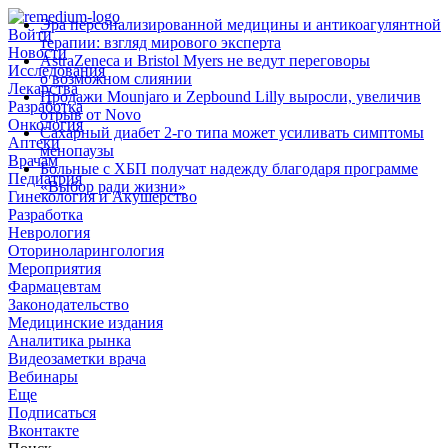
Эра персонализированной медицины и антикоагулянтной
Войти
терапии: взгляд мирового эксперта
Новости
AstraZeneca и Bristol Myers не ведут переговоры
Исследования
о возможном слиянии
Лекарства
Продажи Mounjaro и Zepbound Lilly выросли, увеличив
Разработка
отрыв от Novo
Онкология
Сахарный диабет 2‑го типа может усиливать симптомы
Аптеки
менопаузы
Врачам
Больные с ХБП получат надежду благодаря программе
Педиатрия
«Выбор ради жизни»
Гинекология и Акушерство
Разработка
Неврология
Оториноларингология
Мероприятия
Фармацевтам
Законодательство
Медицинские издания
Аналитика рынка
Видеозаметки врача
Вебинары
Еще
Подписаться
Вконтакте