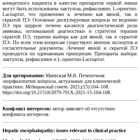
конкретного пациента в качестве препаратов первой линии
могут быть использованы лактулоза, рифаксимин, L-орнитин-
Lаспартат, что применимо к лечению как явной, так и
скрытой ПЭ. Основные дискутируемые вопросы по ведению
ПЭ при циррозе печени касаются диагностической роли
аммиака, оптимальной диагностики и стратегии терапии
скрытой ПЭ, терапии выбора как для явной, так и скрытой
ПЭ. По всем этим вопросам существуют мнения экспертов и
согласительные документы. Лечение явной и скрытой ПЭ
проводится по одинаковым принципам. Препараты выбора:
лактулоза, рифаксимин и L-орнитин-Lаспартат.
Для цитирования:
Маевская М.В. Печеночная
энцефалопатия: вопросы, актуальные для клинической
практики.
Медицинский совет
. 2021;(15):104–108.
https://doi.org/10.21518/2079-701X-2021-15-104-108.
Конфликт интересов:
автор заявляет об отсутствии
конфликта интересов.
Hepatic encephalopathy: issues relevant to clinical practice