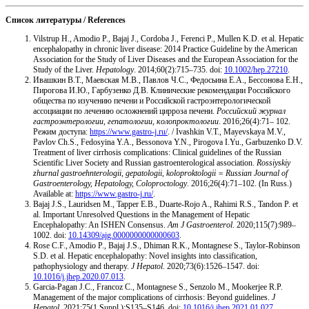
Список литературы / References
Vilstrup H., Amodio P., Bajaj J., Cordoba J., Ferenci P., Mullen K.D. et al. Hepatic
encephalopathy in chronic liver disease: 2014 Practice Guideline by the American
Association for the Study of Liver Diseases and the European Association for the
Study of the Liver.
Hepatology
. 2014;60(2):715–735. doi:
10.1002/hep.27210
.
Ивашкин В.Т., Маевская М.В., Павлов Ч.С., Федосьина Е.А., Бессонова Е.Н.,
Пирогова И.Ю., Гарбузенко Д.В. Клинические рекомендации Российского
общества по изучению печени и Российской гастроэнтерологической
ассоциации по лечению осложнений цирроза печени.
Российский журнал
гастроэнтерологии, гепатологии, колопроктологии
. 2016;26(4):71– 102.
Режим доступа:
https://www.gastro-j.ru/
. / Ivashkin V.T., Mayevskaya M.V.,
Pavlov Ch.S., Fedosyina Y.A., Bessonova Y.N., Pirogova I.Yu., Garbuzenko D.V.
Treatment of liver cirrhosis complications: Clinical guidelines of the Russian
Scientific Liver Society and Russian gastroenterological association.
Rossiyskiy
zhurnal gastroehnterologii, gepatologii, koloproktologii = Russian Journal of
Gastroenterology, Hepatology, Сoloproctology
. 2016;26(4):71–102. (In Russ.)
Available at:
https://www.gastro-j.ru/
.
Bajaj J.S., Lauridsen M., Tapper E.B., Duarte-Rojo A., Rahimi R.S., Tandon P. et
al. Important Unresolved Questions in the Management of Hepatic
Encephalopathy: An ISHEN Consensus.
Am J Gastroenterol
. 2020;115(7):989–
1002. doi:
10.14309/ajg.0000000000000603
.
Rose C.F., Amodio P., Bajaj J.S., Dhiman R.K., Montagnese S., Taylor-Robinson
S.D. et al. Hepatic encephalopathy: Novel insights into classification,
pathophysiology and therapy.
J Hepatol
. 2020;73(6):1526–1547. doi:
10.1016/j.jhep.2020.07.013
.
Garcia-Pagan J.C., Francoz C., Montagnese S., Senzolo M., Mookerjee R.P.
Management of the major complications of cirrhosis: Beyond guidelines.
J
Hepatol
. 2021;75(1 Suppl.):S135–S146. doi:
10.1016/j.jhep.2021.01.027
.