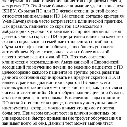
экспертами в области ведения пациентов с циррозом печени,
– скрытая ПЭ. Этой теме большое внимание уделил консенсус
ISHEN. Скрытая ПЭ или ПЭ легкой степени (к этой форме
относится минимальная и ПЭ 1-й степени согласно критериям
West-Haven) очень часто встречается в клинической практике.
Как правило, пациенты со скрытой ПЭ находятся в
амбулаторных условиях и занимаются привычными для себя
делами. Однако скрытая ПЭ отрицательно влияет на качество
жизни, социальные и семейные отношения, способность
обучаться и эффективно работать, способность управлять
автомобилем. Кроме того, она связана с более высокой
вероятностью развития явной ПЭ. Поэтому согласно
клиническим рекомендациям Американской и Европейской
ассоциаций по изучению печени по ведению пациентов с ПЭ,
целесообразно каждого пациента из группы риска развития
данного состояния скринировать на предмет скрытой ПЭ. В
нашей стране для диагностики скрытой ПЭ чаще всего
используются такие психометрические тесты, как «тест связи
чисел» и «тест линий». Они требуют наличия ручки и бумаги,
а также определенного навыка. В последние годы скрининг
ПЭ легкой степени стал проще, поскольку доступны такие
инструменты, которые можно применять прямо у постели
больного. Примером служит тест на клички животных, он
универсален и быстро применим (не требует оборудования и
занимает всего 60 сек). Данный тест может выполняться