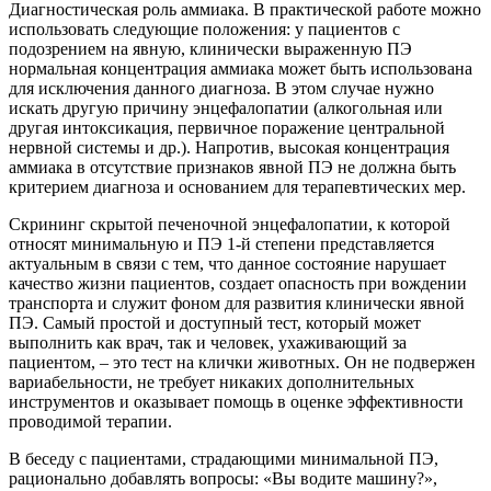
Диагностическая роль аммиака. В практической работе можно
использовать следующие положения: у пациентов с
подозрением на явную, клинически выраженную ПЭ
нормальная концентрация аммиака может быть использована
для исключения данного диагноза. В этом случае нужно
искать другую причину энцефалопатии (алкогольная или
другая интоксикация, первичное поражение центральной
нервной системы и др.). Напротив, высокая концентрация
аммиака в отсутствие признаков явной ПЭ не должна быть
критерием диагноза и основанием для терапевтических мер.
Скрининг скрытой печеночной энцефалопатии, к которой
относят минимальную и ПЭ 1-й степени представляется
актуальным в связи с тем, что данное состояние нарушает
качество жизни пациентов, создает опасность при вождении
транспорта и служит фоном для развития клинически явной
ПЭ. Самый простой и доступный тест, который может
выполнить как врач, так и человек, ухаживающий за
пациентом, – это тест на клички животных. Он не подвержен
вариабельности, не требует никаких дополнительных
инструментов и оказывает помощь в оценке эффективности
проводимой терапии.
В беседу с пациентами, страдающими минимальной ПЭ,
рационально добавлять вопросы: «Вы водите машину?»,