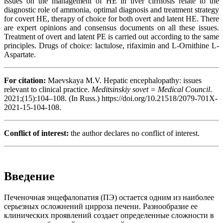
issues on the management of HE in liver cirrhosis relate to the
diagnostic role of ammonia, optimal diagnosis and treatment strategy
for covert HE, therapy of choice for both overt and latent HE. There
are expert opinions and consensus documents on all these issues.
Treatment of overt and latent PE is carried out according to the same
principles. Drugs of choice: lactulose, rifaximin and L-Ornithine L-
Aspartate.
For citation:
Maevskaya M.V. Hepatic encephalopathy: issues
relevant to clinical practice.
Meditsinskiy sovet = Medical Council
.
2021;(15):104–108. (In Russ.) https://doi.org/10.21518/2079-701X-
2021-15-104-108.
Conflict of interest:
the author declares no conflict of interest.
Введение
Печеночная энцефалопатия (ПЭ) остается одним из наиболее
серьезных осложнений цирроза печени. Разнообразие ее
клинических проявлений создает определенные сложности в