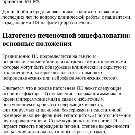
принятию МЗ РФ.
Данный обзор представляет новые знания и положения
последних лет по вопросу клинической работы с пациентами,
страдающими ПЭ на фоне цирроза печени.
Патогенез печеночной энцефалопатии:
основные положения
Традиционно ПЭ подразделяется на явную (с
неврологическими и/или психиатрическими отклонениями,
которые могут быть обнаружены клинически) и скрытую (с
отклонениями, которые выявляются с помощью
нейропсихических или нейрофизиологических тестов).
Считается, что в основе патогенеза ПЭ лежат следующие
основные факторы: 1) повышение содержания аммиака в
крови (гипераммониемия) в связи с избыточным
поступлением в кровь азотсодержащих веществ,
синтезируемых кишечными бактериями и недостаточной
обезвреживающей функцией гепатоцитов, 2) портосистемное
шунтирование крови. Серьезную роль в патогенезе ПЭ
играют тяжесть повреждения печени, степень выраженности
воспаления и/или оксидативного стресса, возраст,