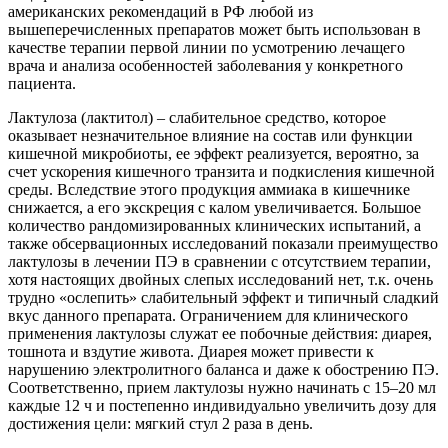
американских рекомендаций в РФ любой из
вышеперечисленных препаратов может быть использован в
качестве терапии первой линии по усмотрению лечащего
врача и анализа особенностей заболевания у конкретного
пациента.
Лактулоза (лактитол) – слабительное средство, которое
оказывает незначительное влияние на состав или функции
кишечной микробиоты, ее эффект реализуется, вероятно, за
счет ускорения кишечного транзита и подкисления кишечной
среды. Вследствие этого продукция аммиака в кишечнике
снижается, а его экскреция с калом увеличивается. Большое
количество рандомизированных клинических испытаний, а
также обсервационных исследований показали преимущество
лактулозы в лечении ПЭ в сравнении с отсутствием терапии,
хотя настоящих двойных слепых исследований нет, т.к. очень
трудно «ослепить» слабительный эффект и типичный сладкий
вкус данного препарата. Ограничением для клинического
применения лактулозы служат ее побочные действия: диарея,
тошнота и вздутие живота. Диарея может привести к
нарушению электролитного баланса и даже к обострению ПЭ.
Соответственно, прием лактулозы нужно начинать с 15–20 мл
каждые 12 ч и постепенно индивидуально увеличить дозу для
достижения цели: мягкий стул 2 раза в день.