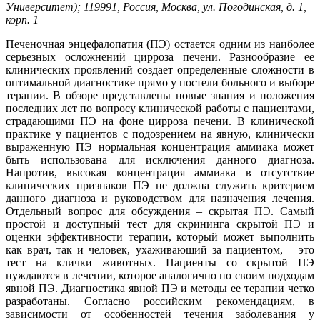
Университет); 119991, Россия, Москва, ул. Погодинская, д. 1,
корп. 1
Печеночная энцефалопатия (ПЭ) остается одним из наиболее
серьезных осложнений цирроза печени. Разнообразие ее
клинических проявлений создает определенные сложности в
оптимальной диагностике прямо у постели больного и выборе
терапии. В обзоре представлены новые знания и положения
последних лет по вопросу клинической работы с пациентами,
страдающими ПЭ на фоне цирроза печени. В клинической
практике у пациентов с подозрением на явную, клинически
выраженную ПЭ нормальная концентрация аммиака может
быть использована для исключения данного диагноза.
Напротив, высокая концентрация аммиака в отсутствие
клинических признаков ПЭ не должна служить критерием
данного диагноза и руководством для назначения лечения.
Отдельный вопрос для обсуждения – скрытая ПЭ. Самый
простой и доступный тест для скрининга скрытой ПЭ и
оценки эффективности терапии, который может выполнить
как врач, так и человек, ухаживающий за пациентом, – это
тест на клички животных. Пациенты со скрытой ПЭ
нуждаются в лечении, которое аналогично по своим подходам
явной ПЭ. Диагностика явной ПЭ и методы ее терапии четко
разработаны. Согласно российским рекомендациям, в
зависимости от особенностей течения заболевания у