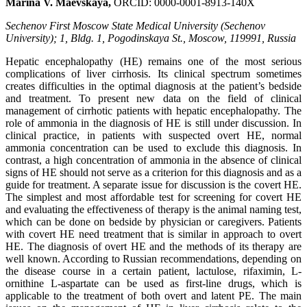
Marina V. Maevskaya,
ORCID: 0000-0001-8913-140X
Sechenov First Moscow State Medical University (Sechenov
University); 1, Bldg. 1, Pogodinskaya St., Moscow, 119991, Russia
Hepatic encephalopathy (HE) remains one of the most serious
complications of liver cirrhosis. Its clinical spectrum sometimes
creates difficulties in the optimal diagnosis at the patient’s bedside
and treatment. To present new data on the field of clinical
management of cirrhotic patients with hepatic encephalopathy. The
role of ammonia in the diagnosis of HE is still under discussion. In
clinical practice, in patients with suspected overt HE, normal
ammonia concentration can be used to exclude this diagnosis. In
contrast, a high concentration of ammonia in the absence of clinical
signs of HE should not serve as a criterion for this diagnosis and as a
guide for treatment. A separate issue for discussion is the covert HE.
The simplest and most affordable test for screening for covert HE
and evaluating the effectiveness of therapy is the animal naming test,
which can be done on bedside by physician or caregivers. Patients
with covert HE need treatment that is similar in approach to overt
HE. The diagnosis of overt HE and the methods of its therapy are
well known. According to Russian recommendations, depending on
the disease course in a certain patient, lactulose, rifaximin, L-
ornithine L-aspartate can be used as first-line drugs, which is
applicable to the treatment of both overt and latent PE. The main