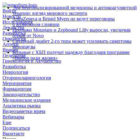
Эра персонализированной медицины и антикоагулянтной
Войти
терапии: взгляд мирового эксперта
Новости
AstraZeneca и Bristol Myers не ведут переговоры
Исследования
о возможном слиянии
Лекарства
Продажи Mounjaro и Zepbound Lilly выросли, увеличив
Разработка
отрыв от Novo
Онкология
Сахарный диабет 2‑го типа может усиливать симптомы
Аптеки
менопаузы
Врачам
Больные с ХБП получат надежду благодаря программе
Педиатрия
«Выбор ради жизни»
Гинекология и Акушерство
Разработка
Неврология
Оториноларингология
Мероприятия
Фармацевтам
Законодательство
Медицинские издания
Аналитика рынка
Видеозаметки врача
Вебинары
Еще
Подписаться
Вконтакте