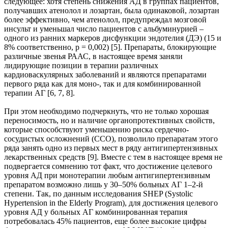
следующее: хотя степень снижения АД в группах пациентов,
получавших атенолол и лозартан, была одинаковой, лозартан
более эффективно, чем атенолол, предупреждал мозговой
инсульт и уменьшал число пациентов с альбуминурией –
одного из ранних маркеров дисфункции эндотелия (ДЭ) (15 и
8% соответственно, р = 0,002) [5]. Препараты, блокирующие
различные звенья РААС, в настоящее время заняли
лидирующие позиции в терапии различных
кардиоваскулярных заболеваний и являются препаратами
первого ряда как для моно-, так и для комбинированной
терапии АГ [6, 7, 8].
При этом необходимо подчеркнуть, что не только хорошая
переносимость, но и наличие органопротективных свойств,
которые способствуют уменьшению риска сердечно-
сосудистых осложнений (ССО), позволило препаратам этого
ряда занять одно из первых мест в ряду антигипертензивных
лекарственных средств [9]. Вместе с тем в настоящее время не
подвергается сомнению тот факт, что достижение целевого
уровня АД при монотерапии любым антигипертензивным
препаратом возможно лишь у 30–50% больных АГ 1–2-й
степени. Так, по данным исследования SHEP (Systolic
Hypertension in the Elderly Program), для достижения целевого
уровня АД у больных АГ комбинированная терапия
потребовалась 45% пациентов, еще более высокие цифры