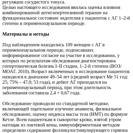
регуляции сосудистого тонуса.
Целью настоящего исследования явилась оценка влияния
комбинированной антигипертензивной терапии на
функциональное состояние эндотелия у пациенток с АГ 1–2-й
степени в перименопаузальном периоде.
Материалы и методы
Под наблюдением находились 109 женщин с АГ в
перименопаузальном периоде, подписавших
информированное согласие на участие в исследовании, у
которых по результатам обследования диагностирована
гипертоническая болезнь I–II стадии, 1–2-й степени (ВОЗ/
МОАГ, 2010). Возраст включенных в исследование пациенток
находился в диапазоне 49–54 лет (средний возраст Ме 51 год:
25; 75% – 47,0; 53 года), и дебют АГ приходился на
перименопаузальный период, при этом длительность
заболевания составила 2,4 + 0,67 года.
Обследование проводили по стандартной методике,
включающей тщательное изучение анамнеза, физикальное
обследование, оценку индекса массы тела (ИМТ) по формуле
Кетле. Всем пациенткам в сыворотке крови, взятой утром
натощак из локтевой вены, иммуноферментным методом
определяли содержание фолликулостимулирующего гормона