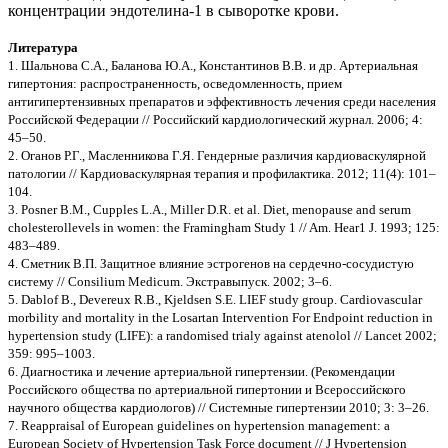
концентрации эндотелина-1 в сыворотке крови.
Литература
1. Шальнова С.А., Баланова Ю.А., Константинов В.В. и др. Артериальная
гипертония: распространенность, осведомленность, прием
антигипертензивных препаратов и эффективность лечения среди населения
Российской Федерации // Российский кардиологический журнал. 2006; 4:
45–50.
2. Оганов Р.Г., Масленникова Г.Я. Гендерные различия кардиоваскулярной
патологии // Кардиоваскулярная терапия и профилактика. 2012; 11(4): 101–
104.
3. Posner B.М., Cupples L.A., Miller D.R. et al. Diet, menopause and serum
cholesterollevels in women: the Framingham Study 1 // Am. Hear1 J. 1993; 125:
483–489.
4. Сметник В.П. Защитное влияние эстрогенов на сердечно-сосудистую
систему // Consilium Мedicum. Экстравыпуск. 2002; 3–6.
5. Dablof B., Devereux R.B., Kjeldsen S.E. LIEF study group. Cardiovascular
morbility and mortality in the Losartan Intervention For Endpoint reduction in
hypertension study (LIFE): a randomised trialy against atenolol // Lancet 2002;
359: 995–1003.
6. Диагностика и лечение артериальной гипертензии. (Рекомендации
Российского общества по артериальной гипертонии и Всероссийского
научного общества кардиологов) // Системные гипертензии 2010; 3: 3–26.
7. Reappraisal of European guidelines on hypertension management: a
European Society of Hypertension Task Force document // J Hypertension