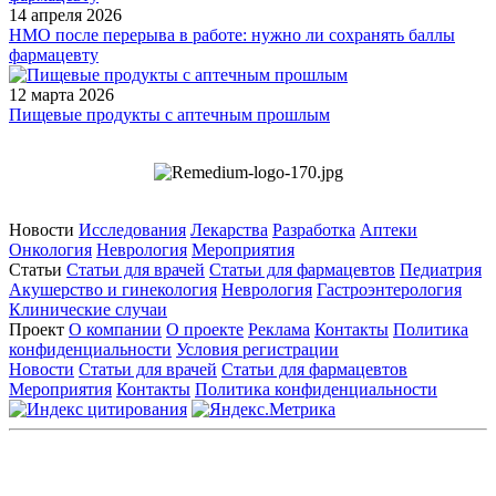
14 апреля 2026
НМО после перерыва в работе: нужно ли сохранять баллы
фармацевту
12 марта 2026
Пищевые продукты с аптечным прошлым
Новости
Исследования
Лекарства
Разработка
Аптеки
Онкология
Неврология
Мероприятия
Статьи
Статьи для врачей
Статьи для фармацевтов
Педиатрия
Акушерство и гинекология
Неврология
Гастроэнтерология
Клинические случаи
Проект
О компании
О проекте
Реклама
Контакты
Политика
конфиденциальности
Условия регистрации
Новости
Статьи для врачей
Статьи для фармацевтов
Мероприятия
Контакты
Политика конфиденциальности
Общество с ограниченной ответственностью «ГРУППА
РЕМЕДИУМ»