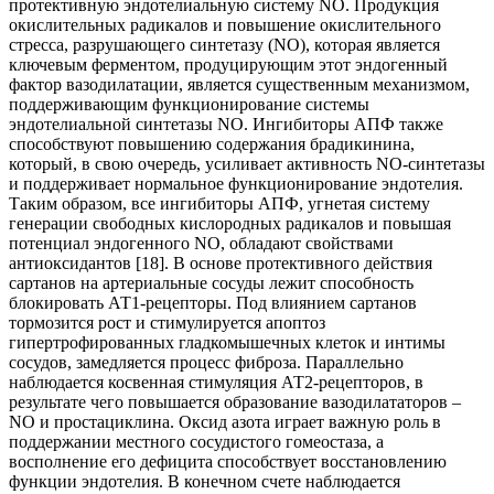
протективную эндотелиальную систему NO. Продукция
окислительных радикалов и повышение окислительного
стресса, разрушающего синтетазу (NO), которая является
ключевым ферментом, продуцирующим этот эндогенный
фактор вазодилатации, является существенным механизмом,
поддерживающим функционирование системы
эндотелиальной синтетазы NO. Ингибиторы АПФ также
способствуют повышению содержания брадикинина,
который, в свою очередь, усиливает активность NO-синтетазы
и поддерживает нормальное функционирование эндотелия.
Таким образом, все ингибиторы АПФ, угнетая систему
генерации свободных кислородных радикалов и повышая
потенциал эндогенного NO, обладают свойствами
антиоксидантов [18]. В основе протективного действия
сартанов на артериальные сосуды лежит способность
блокировать АТ1-рецепторы. Под влиянием сартанов
тормозится рост и стимулируется апоптоз
гипертрофированных гладкомышечных клеток и интимы
сосудов, замедляется процесс фиброза. Параллельно
наблюдается косвенная стимуляция АТ2-рецепторов, в
результате чего повышается образование вазодилататоров –
NO и простациклина. Оксид азота играет важную роль в
поддержании местного сосудистого гомеостаза, а
восполнение его дефицита способствует восстановлению
функции эндотелия. В конечном счете наблюдается