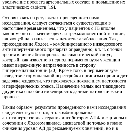
увеличение просвета артериальных сосудов и повышение их
эластических свойств [19].
Основываясь на результатах проведенного нами
исследования, следует согласиться с существующим в
настоящее время мнением, что у пациентов с ГБ вполне
закономерно назначение двух- и трехкомпонентной терапии,
влияющей на разные звенья патогенеза заболевания. Так,
присоединение Лодоза – комбинированного низкодозового
антигипертензивного препарата оправданно, в т. ч. с точки
зрения влияния бисопролола на симпатический тонус,
который, как известно в период перименопаузы у женщин
имеет выраженную направленность в сторону
гиперсимпатикотонии [20]. Кроме того, в перименопаузе
вследствие гормональной перестройки организма происходит
задержка жидкости, что проявляется появлением пастозности
и периферических отеков. Назначение малых доз тиазидного
диуретика способно нивелировать данный патологический
процесс.
Таким образом, результаты проведенного нами исследования
свидетельствуют о том, что комбинированная
антигипертензивная терапия ингибитором АПФ и сартаном в
сочетании с Лодозом явилась адекватной не только в плане
снижения уровня АД до рекомендуемых значений, но и в