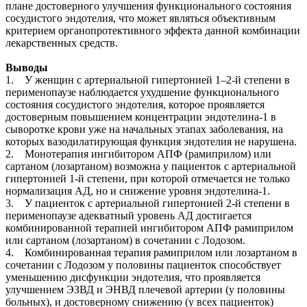
плане достоверного улучшения функционального состояния
сосудистого эндотелия, что может являться объективным
критерием органопротективного эффекта данной комбинации
лекарственных средств.
Выводы
1. У женщин с артериальной гипертонией 1–2-й степени в
перименопаузе наблюдается ухудшение функционального
состояния сосудистого эндотелия, которое проявляется
достоверным повышением концентрации эндотелина-1 в
сыворотке крови уже на начальных этапах заболевания, на
которых вазодилатирующая функция эндотелия не нарушена.
2. Монотерапия ингибитором АПФ (рамиприлом) или
сартаном (лозартаном) возможна у пациенток с артериальной
гипертонией 1-й степени, при которой отмечается не только
нормализация АД, но и снижение уровня эндотелина-1.
3. У пациенток с артериальной гипертонией 2-й степени в
перименопаузе адекватный уровень АД достигается
комбинированной терапией ингибитором АПФ рамиприлом
или сартаном (лозартаном) в сочетании с Лодозом.
4. Комбинированная терапия рамиприлом или лозартаном в
сочетании с Лодозом у половины пациенток способствует
уменьшению дисфункции эндотелия, что проявляется
улучшением ЭЗВД и ЭНВД плечевой артерии (у половины
больных), и достоверному снижению (у всех пациенток)