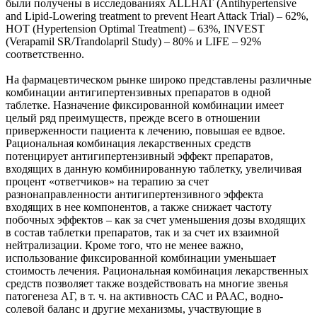
были получены в исследованиях ALLHAT (Antihypertensive
and Lipid-Lowering treatment to prevent Heart Attack Trial) – 62%,
HOT (Hypertension Optimal Treatment) – 63%, INVEST
(Verapamil SR/Trandolapril Study) – 80% и LIFE – 92%
соответственно.
На фармацевтическом рынке широко представлены различные
комбинации антигипертензивных препаратов в одной
таблетке. Назначение фиксированной комбинации имеет
целый ряд преимуществ, прежде всего в отношении
приверженности пациента к лечению, повышая ее вдвое.
Рациональная комбинация лекарственных средств
потенцирует антигипертензивный эффект препаратов,
входящих в данную комбинированную таблетку, увеличивая
процент «ответчиков» на терапию за счет
разнонаправленности антигипертензивного эффекта
входящих в нее компонентов, а также снижает частоту
побочных эффектов – как за счет уменьшения дозы входящих
в состав таблетки препаратов, так и за счет их взаимной
нейтрализации. Кроме того, что не менее важно,
использование фиксированной комбинации уменьшает
стоимость лечения. Рациональная комбинация лекарственных
средств позволяет также воздействовать на многие звенья
патогенеза АГ, в т. ч. на активность САС и РААС, водно-
солевой баланс и другие механизмы, участвующие в