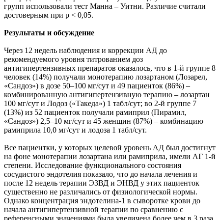
групп использовали тест Манна – Уитни. Различие считали
достоверным при p < 0,05.
Результаты и обсуждение
Через 12 недель наблюдения и коррекции АД до
рекомендуемого уровня титрованием доз
антигипертензивных препаратов оказалось, что в 1-й группе 8
человек (14%) получали монотерапию лозартаном (Лозарел,
«Сандоз») в дозе 50–100 мг/сут и 49 пациенток (86%) –
комбинированную антигипертензивную терапию – лозартан
100 мг/сут и Лодоз («Такеда») 1 табл/сут; во 2-й группе 7
(13%) из 52 пациенток получали рамиприл (Пирамил,
«Сандоз») 2,5–10 мг/сут и 45 женщин (87%) – комбинацию
рамиприла 10,0 мг/сут и лодоза 1 табл/сут.
Все пациентки, у которых целевой уровень АД был достигнут
на фоне монотерапии лозартана или рамиприла, имели АГ 1-й
степени. Исследование функционального состояния
сосудистого эндотелия показало, что до начала лечения и
после 12 недель терапии ЭЗВД и ЭНВД у этих пациенток
существенно не различались от физиологической нормы.
Однако концентрация эндотелина-1 в сыворотке крови до
начала антигипертензивной терапии по сравнению с
референсными значениями была увеличена более чем в 3 раза