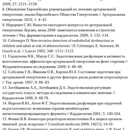
2009; 27: 2121–2158.
8. Обновление Европейских рекомендаций по лечению артериальной
гипертензии: анализ Европейского Общества Гипертензии // Артериальная
гипертензия. 2010; 1: 4–42.
9. Марцевич С.Ю. Новости ежегодного конгресса по артериальной
гипертензии. Берлин, июнь 2008: намечаются изменения в стратегии
лечения // Рац. фармакотерапия в кардиологии. 2008; 3: 132–134.
10. Celermajer D. Non-invasive detection of endothelial dysfunction in
children and adult at risk of atherosclerosis / D. Celermajer, E. Sorensen, M.
Gooch et al. // Lancet 1992; 340: 1111–1115.
11. Горшунова Н.К., Мауер С.С. Эндотелиальная дисфункция и активность
вазотонических эффектов при артериальной гипертонии на фоне старения //
Фундаментальные исследования. 2009; 4: 48–49.
12. Соболева Г.Н., Иванова О.В., Карпов Ю.А. Состояние эндотелия при
артериальной гипертензии и других факторах риска развития атеросклероза
// Тер. архив. 1997; 9: 80–83.
13. Затейщикова А.А., Затейщиков Д.А. Эндотелиальная регуляция
сосудистого тонуса: методы исследования и клиническое значение //
Кардиология 1998; 9: 68-78.
14. Мареев В.Ю., Агеев Ф.Т. Эндотелиальная дисфункция при сердечной
недостаточности: возможная терапия ингибиторами
ангиотензинпревращающего фермента // Кардиология 2001; 5: 100-104.
15. Фомин В.В. Блокаторы рецепторов ангиотензина II и защита органов-
мишеней: роль лозартана // Consilium medicum 2009; 10(11): 14-16.
16. Sowers J.R. Hypertension, angiotensin II, and oxidative stress. // N. Engl. J.