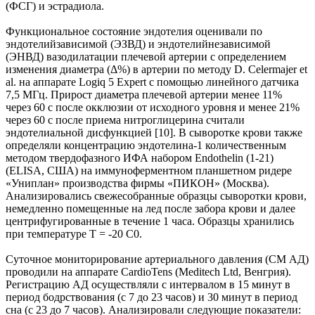
(ФСГ) и эстрадиола.
Функциональное состояние эндотелия оценивали по
эндотелийзависимой (ЭЗВД) и эндотелийнезависимой
(ЭНВД) вазодилатации плечевой артерии с определением
изменения диаметра (Δ%) в артерии по методу D. Celermajer et
al. на аппарате Logiq 5 Expert с помощью линейного датчика
7,5 МГц. Прирост диаметра плечевой артерии менее 11%
через 60 с после окклюзии от исходного уровня и менее 21%
через 60 с после приема нитроглицерина считали
эндотелиальной дисфункцией [10]. В сыворотке крови также
определяли концентрацию эндотелина-1 количественным
методом твердофазного ИФА набором Endothelin (1-21)
(ELISA, США) на иммуноферментном планшетном ридере
«Униплан» производства фирмы «ПИКОН» (Москва).
Анализировались свежесобранные образцы сыворотки крови,
немедленно помещенные на лед после забора крови и далее
центрифугированные в течение 1 часа. Образцы хранились
при температуре Т = -20 С0.
Суточное мониторирование артериального давления (СМ АД)
проводили на аппарате CardioTens (Meditech Ltd, Венгрия).
Регистрацию АД осуществляли с интервалом в 15 минут в
период бодрствования (с 7 до 23 часов) и 30 минут в период
сна (с 23 до 7 часов). Анализировали следующие показатели: