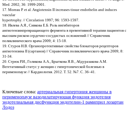
Med. 2002; 36: 1999-2001.
17. Moreau Р. et al. Angiotensin II increases tissue endothelin and induces
vascular
hypertrophy. // Circulation 1997; 96: 1593-1597.
18. Ивлева А.Я., Сивкова Е.Б. Роль ингибиторов
ангиотензинпревращающего фермента в превентивной терапии пациентов с
высоким риском сердечно-сосудистых осложнений // Справочник
поликлинического врача 2009; 4: 15-18.
19. Стуров Н.В. Органопротективные свойства блокаторов рецепторов
ангиотензина II (сартанов) // Справочник поликлинического врача 2009; 8:
31-34.
20. Стрюк Р.И., Голикова А.А., Брыткова Я.В., Абдуразакова А.М.
Вегетативный статус у женщин с гипертонической болезнью в
перименопаузе // Кардиология. 2012. Т. 52. №7. С. 36–41.
Ключевые слова:
артериальная гипертония
женщины в
перименопаузе
вазодилатирующая функция эндотелия
эндотелиальная дисфункция
эндотелин-1
рамиприл
лозартан
Лодоз