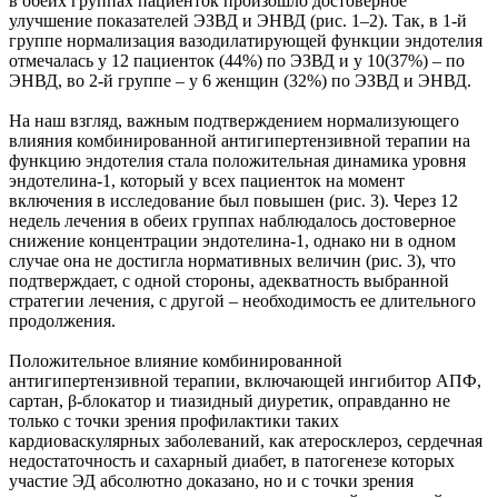
в обеих группах пациенток произошло достоверное
улучшение показателей ЭЗВД и ЭНВД (рис. 1–2). Так, в 1-й
группе нормализация вазодилатирующей функции эндотелия
отмечалась у 12 пациенток (44%) по ЭЗВД и у 10(37%) – по
ЭНВД, во 2-й группе – у 6 женщин (32%) по ЭЗВД и ЭНВД.
На наш взгляд, важным подтверждением нормализующего
влияния комбинированной антигипертензивной терапии на
функцию эндотелия стала положительная динамика уровня
эндотелина-1, который у всех пациенток на момент
включения в исследование был повышен (рис. 3). Через 12
недель лечения в обеих группах наблюдалось достоверное
снижение концентрации эндотелина-1, однако ни в одном
случае она не достигла нормативных величин (рис. 3), что
подтверждает, с одной стороны, адекватность выбранной
стратегии лечения, с другой – необходимость ее длительного
продолжения.
Положительное влияние комбинированной
антигипертензивной терапии, включающей ингибитор АПФ,
сартан, β-блокатор и тиазидный диуретик, оправданно не
только с точки зрения профилактики таких
кардиоваскулярных заболеваний, как атеросклероз, сердечная
недостаточность и сахарный диабет, в патогенезе которых
участие ЭД абсолютно доказано, но и с точки зрения