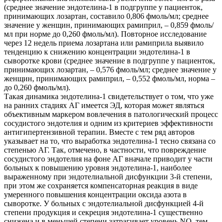
(среднее значение эндотелина-1 в подгруппе у пациенток,
принимающих лозартан, составило 0,806 фмоль/мл; среднее
значение у женщин, принимающих рамиприл, – 0,859 фмоль/
мл при норме до 0,260 фмоль/мл). Повторное исследование
через 12 недель приема лозартана или рамиприла выявило
тенденцию к снижению концентрации эндотелина-1 в
сыворотке крови (среднее значение в подгруппе у пациенток,
принимающих лозартан, – 0,576 фмоль/мл; среднее значение у
женщин, принимающих рамиприл, – 0,552 фмоль/мл, норма –
до 0,260 фмоль/мл).
Такая динамика эндотелина-1 свидетельствует о том, что уже
на ранних стадиях АГ имеется ЭД, которая может являться
объективным маркером вовлечения в патологический процесс
сосудистого эндотелия и одним из критериев эффективности
антигипертензивной терапии. Вместе с тем ряд авторов
указывает на то, что выработка эндотелина-1 тесно связана со
степенью АГ. Так, отмечено, в частности, что повреждение
сосудистого эндотелия на фоне АГ вначале приводит у части
больных к повышению уровня эндотелина-1, наиболее
выраженному при эндотелиальной дисфункции 3-й степени,
при этом же сохраняется компенсаторная реакция в виде
умеренного повышения концентрации оксида азота в
сыворотке. У больных с эндотелиальной дисфункцией 4-й
степени продукция и секреция эндотелина-1 существенно
снижена и в меньшей степени затрагивает уровень NO, тем