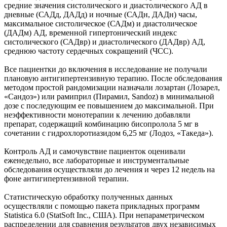
средние значения систолического и диастолического АД в
дневные (САДд, ДАДд) и ночные (САДн, ДАДн) часы,
максимальное систолическое (САДм) и диастолическое
(ДАДм) АД, временной гипертонический индекс
систолического (САДвр) и диастолического (ДАДвр) АД,
среднюю частоту сердечных сокращений (ЧСС).
Все пациентки до включения в исследование не получали
плановую антигипертензивную терапию. После обследования
методом простой рандомизации назначали лозартан (Лозарел,
«Сандоз») или рамиприл (Пирамил, Sandoz) в минимальной
дозе с последующим ее повышением до максимальной. При
неэффективности монотерапии к лечению добавляли
препарат, содержащий комбинацию бисопролола 5 мг в
сочетании с гидрохлоротиазидом 6,25 мг (Лодоз, «Такеда»).
Контроль АД и самочувствие пациенток оценивали
еженедельно, все лабораторные и инструментальные
обследования осуществляли до лечения и через 12 недель на
фоне антигипертензивной терапии.
Статистическую обработку полученных данных
осуществляли с помощью пакета прикладных программ
Statistica 6.0 (StatSoft Inc., США). При непараметрическом
распределении для сравнения результатов двух независимых