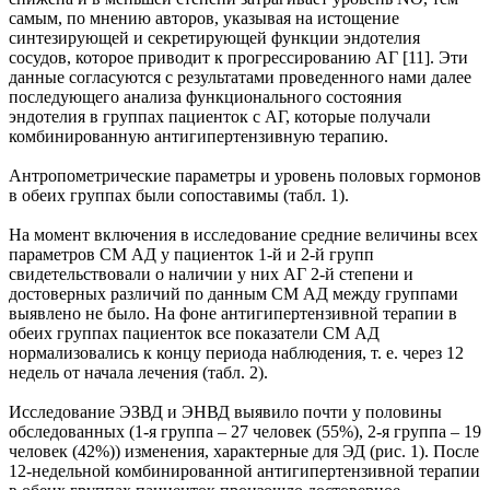
самым, по мнению авторов, указывая на истощение
синтезирующей и секретирующей функции эндотелия
сосудов, которое приводит к прогрессированию АГ [11]. Эти
данные согласуются с результатами проведенного нами далее
последующего анализа функционального состояния
эндотелия в группах пациенток с АГ, которые получали
комбинированную антигипертензивную терапию.
Антропометрические параметры и уровень половых гормонов
в обеих группах были сопоставимы (табл. 1).
На момент включения в исследование средние величины всех
параметров СМ АД у пациенток 1-й и 2-й групп
свидетельствовали о наличии у них АГ 2-й степени и
достоверных различий по данным СМ АД между группами
выявлено не было. На фоне антигипертензивной терапии в
обеих группах пациенток все показатели СМ АД
нормализовались к концу периода наблюдения, т. е. через 12
недель от начала лечения (табл. 2).
Исследование ЭЗВД и ЭНВД выявило почти у половины
обследованных (1-я группа – 27 человек (55%), 2-я группа – 19
человек (42%)) изменения, характерные для ЭД (рис. 1). После
12-недельной комбинированной антигипертензивной терапии