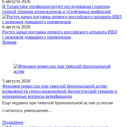
6 августа 2026
В Татарстане профинансируют исследования старения,
генной терапии атеросклероза и устойчивых инфекций
6 августа 2026
Ростех начал поставки первого российского аппарата ИВЛ
с режимом домашнего применения
/doctor/cardiology/vliyanie-kombinirovannoy-antigipertenzivnoy-
Врачам
terapii-na-funktsionalnoe-sostoyanie-endoteliya-u-zhenshch/
5 августа 2026
Феномен ремиссии при тяжелой бронхиальной астме:
возможности генно-инженерной биологической терапии и
нерешенные вопросы верификации
Еще недавно при тяжелой бронхиальной астме успехом
считалось уменьшение...
Подробнее