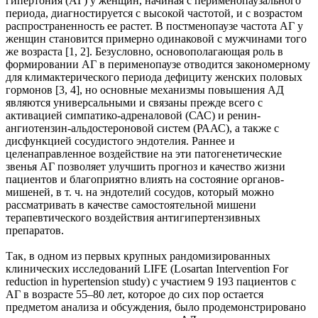
гипертония (АГ) у женщин, начиная с перименопаузального
периода, диагностируется с высокой частотой, и с возрастом
распространенность ее растет. В постменопаузе частота АГ у
женщин становится примерно одинаковой с мужчинами того
же возраста [1, 2]. Безусловно, основополагающая роль в
формировании АГ в перименопаузе отводится закономерному
для климактерического периода дефициту женских половых
гормонов [3, 4], но основные механизмы повышения АД
являются универсальными и связаны прежде всего с
активацией симпатико-адреналовой (САС) и ренин-
ангиотензин-альдостероновой систем (РААС), а также с
дисфункцией сосудистого эндотелия. Раннее и
целенаправленное воздействие на эти патогенетические
звенья АГ позволяет улучшить прогноз и качество жизни
пациентов и благоприятно влиять на состояние органов-
мишеней, в т. ч. на эндотелий сосудов, который можно
рассматривать в качестве самостоятельной мишени
терапевтического воздействия антигипертензивных
препаратов.
Так, в одном из первых крупных рандомизированных
клинических исследований LIFE (Losartan Intervention For
reduction in hypertension study) с участием 9 193 пациентов с
АГ в возрасте 55–80 лет, которое до сих пор остается
предметом анализа и обсуждения, было продемонстрировано