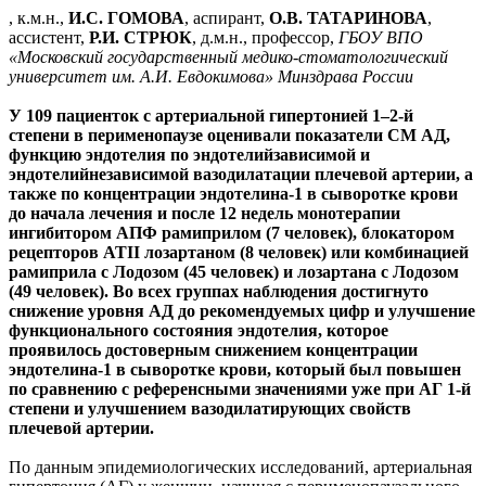
, к.м.н.,
И.С. ГОМОВА
, аспирант,
О.В. ТАТАРИНОВА
,
ассистент,
Р.И. СТРЮК
, д.м.н., профессор,
ГБОУ ВПО
«Московский государственный медико-стоматологический
университет им. А.И. Евдокимова» Минздрава России
У 109 пациенток с артериальной гипертонией 1–2-й
степени в перименопаузе оценивали показатели СМ АД,
функцию эндотелия по эндотелийзависимой и
эндотелийнезависимой вазодилатации плечевой артерии, а
также по концентрации эндотелина-1 в сыворотке крови
до начала лечения и после 12 недель монотерапии
ингибитором АПФ рамиприлом (7 человек), блокатором
рецепторов АТII лозартаном (8 человек) или комбинацией
рамиприла с Лодозом (45 человек) и лозартана с Лодозом
(49 человек). Во всех группах наблюдения достигнуто
снижение уровня АД до рекомендуемых цифр и улучшение
функционального состояния эндотелия, которое
проявилось достоверным снижением концентрации
эндотелина-1 в сыворотке крови, который был повышен
по сравнению с референсными значениями уже при АГ 1-й
степени и улучшением вазодилатирующих свойств
плечевой артерии.
По данным эпидемиологических исследований, артериальная