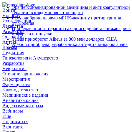
Эра персонализированной медицины и антикоагулянтной
Войти
терапии: взгляд мирового эксперта
Новости
FDA одобрило первую мРНК‑вакцину против гриппа
Исследования
от Moderna
Лекарства
Приверженность терапии сахарного диабета снижает риск
Разработка
инфаркта и инсульта
Онкология
Tarsus приобретет Alkeus за 800 млн долларов США
Аптеки
Alexion приобрела разработчика антидота ривароксабана
Врачам
Педиатрия
Гинекология и Акушерство
Разработка
Неврология
Оториноларингология
Мероприятия
Фармацевтам
Законодательство
Медицинские издания
Аналитика рынка
Видеозаметки врача
Вебинары
Еще
Подписаться
Вконтакте