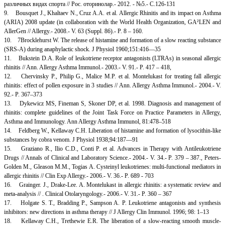
различных видах спорта // Рос. оторинолар.- 2012. - №5.- С.126-131
9. Bousquet J., Khaltaev N., Cruz A.A. et al. Allergic Rhinitis and its impact on Asthma
(ARIA) 2008 update (in collaboration with the World Health Organization, GA²LEN and
AllerGen // Allergy.- 2008.- V. 63 (Suppl. 86).- P. 8 – 160.
10. 7Brocklehurst W. The release of histamine and formation of a slow reacting substance
(SRS-A) during anaphylactic shock. J Physiol 1960;151:416—35
11. Bukstein D.A. Role of leukotriene receptor antagonists (LTRAs) in seasonal allergic
rhinitis // Ann. Allergy Asthma Immunol.- 2003.- V. 91.- P. 417 – 418,
12. Chervinsky P., Philip G., Malice M.P. et al. Montelukast for treating fall allergic
rhinitis: effect of pollen exposure in 3 studies // Ann. Allergy Asthma Immunol.- 2004.- V.
92.- P. 367–373
13. Dykewicz MS, Fineman S, Skoner DP, et al. 1998. Diagnosis and management of
rhinitis: complete guidelines of the Joint Task Force on Practice Parameters in Allergy,
Asthma and Immunology. Ann Allergy Asthma Immunol, 81:478–518
14. Feldberg W., Kellaway C.H. Liberation of histamine and formation of lysocithin-like
substances by cobra venom. J Physiol 1938;94:187—91
15. Graziano R., Ilio C.D., Conti P. et al. Advances in Therapy with Antileukotriene
Drugs // Annals of Clinical and Laboratory Science.- 2004.- V. 34.- P. 379 – 387., Peters-
Golden M., Gleason M.M., Togias A. Cysteinyl leukotrienes: multi-functional mediators in
allergic rhinitis // Clin Exp Allergy.- 2006.- V. 36.- P. 689 - 703
16. Grainger. J., Drake-Lee. A. Montelukast in allergic rhinitis: a systematic review and
meta-analysis // . Clinical Otolaryngology.- 2006.- V. 31.- P. 360 – 367
17. Holgate S. T., Bradding P., Sampson A. P. Leukotriene antagonists and synthesis
inhibitors: new directions in asthma therapy // J Allergy Clin Immunol. 1996; 98: 1–13
18. Kellaway C.H., Trethewie E.R. The liberation of a slow-reacting smooth muscle-