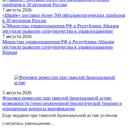
7 августа 2026
«Швабе» поставил более 500 офтальмологических приборов
в 30 регионов России
7 августа 2026
Министры здравоохранения РФ и Республики Абхазия
обсудили развитие сотрудничества в здравоохранении
/doctor/allergology/novye-vozmozhnosti-v-lechenii-allergicheskogo-
Врачам
rinita/
5 августа 2026
Феномен ремиссии при тяжелой бронхиальной астме:
возможности генно-инженерной биологической терапии и
нерешенные вопросы верификации
Еще недавно при тяжелой бронхиальной астме успехом
считалось уменьшение...