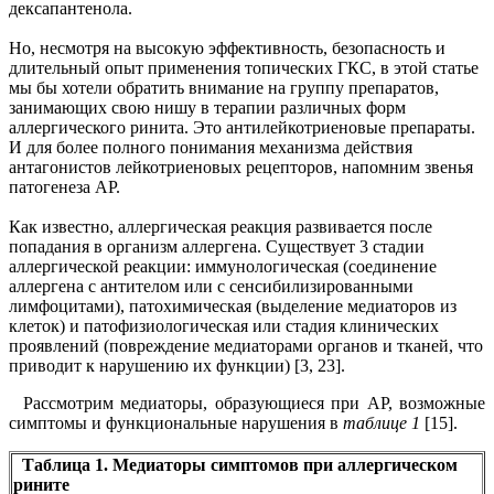
дексапантенола.
Но, несмотря на высокую эффективность, безопасность и
длительный опыт применения топических ГКС, в этой статье
мы бы хотели обратить внимание на группу препаратов,
занимающих свою нишу в терапии различных форм
аллергического ринита. Это антилейкотриеновые препараты.
И для более полного понимания механизма действия
антагонистов лейкотриеновых рецепторов, напомним звенья
патогенеза АР.
Как известно, аллергическая реакция развивается после
попадания в организм аллергена. Существует 3 стадии
аллергической реакции: иммунологическая (соединение
аллергена с антителом или с сенсибилизированными
лимфоцитами), патохимическая (выделение медиаторов из
клеток) и патофизиологическая или стадия клинических
проявлений (повреждение медиаторами органов и тканей, что
приводит к нарушению их функции) [3, 23].
Рассмотрим медиаторы, образующиеся при АР, возможные
симптомы и функциональные нарушения в
таблице 1
[15].
Таблица 1. Медиаторы симптомов при аллергическом
рините