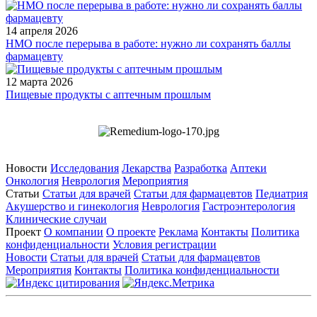
14 апреля 2026
НМО после перерыва в работе: нужно ли сохранять баллы
фармацевту
12 марта 2026
Пищевые продукты с аптечным прошлым
Новости
Исследования
Лекарства
Разработка
Аптеки
Онкология
Неврология
Мероприятия
Статьи
Статьи для врачей
Статьи для фармацевтов
Педиатрия
Акушерство и гинекология
Неврология
Гастроэнтерология
Клинические случаи
Проект
О компании
О проекте
Реклама
Контакты
Политика
конфиденциальности
Условия регистрации
Новости
Статьи для врачей
Статьи для фармацевтов
Мероприятия
Контакты
Политика конфиденциальности
Общество с ограниченной ответственностью «ГРУППА