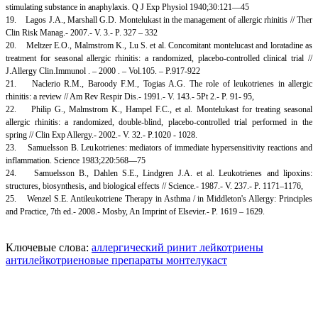
stimulating substance in anaphylaxis. Q J Exp Physiol 1940;30:121—45
19. Lagos J.A., Marshall G.D. Montelukast in the management of allergic rhinitis // Ther
Clin Risk Manag.- 2007.- V. 3.- P. 327 – 332
20. Meltzer E.O., Malmstrom K., Lu S. et al. Concomitant montelucast and loratadine as
treatment for seasonal allergic rhinitis: a randomized, placebo-controlled clinical trial //
J.Allergy Clin.Immunol . – 2000 . – Vol.105. – P.917-922
21. Naclerio R.M., Baroody F.M., Togias A.G. The role of leukotrienes in allergic
rhinitis: a review // Am Rev Respir Dis.- 1991.- V. 143.- 5Pt 2.- P. 91- 95,
22. Philip G., Malmstrom K., Hampel F.C., et al. Montelukast for treating seasonal
allergic rhinitis: a randomized, double-blind, placebo-controlled trial performed in the
spring // Clin Exp Allergy.- 2002.- V. 32.- P.1020 - 1028.
23. Samuelsson B. Leukotrienes: mediators of immediate hypersensitivity reactions and
inflammation. Science 1983;220:568—75
24. Samuelsson B., Dahlen S.E., Lindgren J.A. et al. Leukotrienes and lipoxins:
structures, biosynthesis, and biological effects // Science.- 1987.- V. 237.- P. 1171–1176,
25. Wenzel S.E. Antileukotriene Therapy in Asthma / in Middleton's Allergy: Principles
and Practice, 7th ed.- 2008.- Mosby, An Imprint of Elsevier.- P. 1619 – 1629.
Ключевые слова:
аллергический ринит
лейкотриены
антилейкотриеновые препараты
монтелукаст