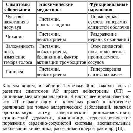
Симптомы
Биохимические
Функциональные
заболевания
медиаторы
нарушения
Чувство
Повышенная
Гистамин,
щекотания в
сухость, гиперемия
простагландины
носу, зуд
слизистой оболочки
Гистамин,
Раздражение
Чихание
лейктотриены
нервных окончаний
Заложенность
Гистамин,
Отек слизистой
носа,
лейктотриены,
носа, повышенная
изменение
брадикинин, фактор
проницаемость
тембра голоса
активации тромбоцитов
сосудов
Гистамин,
Гиперсекреция
Ринорея
лейктотриены
слизистых желез
Как мы видим, в таблице 1 чрезвычайно важную роль в
развитии симптомов АР играют лейкотриены (ЛТ) --
липидные медиаторы аллергии. В настоящее время известно,
что ЛТ играют одну из ключевых ролей в патогенезе
различных (не только аллергических) заболеваний, включая
бронхиальную астму, аллергический риноконьюктивит,
атопический дераматит, крапивницу, атеросклеротические
поражения сердечно-сосудистой системы, воспалительные
заболевания кишечника, рассеянный склероз, рак и др. [14].