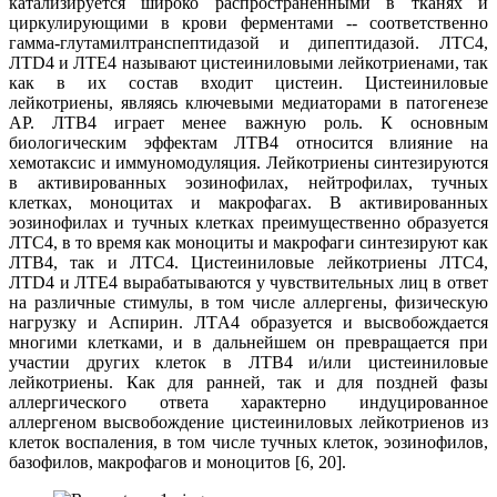
катализируется широко распространенными в тканях и
циркулирующими в крови ферментами -- соответственно
гамма-глутамилтранспептидазой и дипептидазой. ЛТC4,
ЛТD4 и ЛТЕ4 называют цистеиниловыми лейкотриенами, так
как в их состав входит цистеин. Цистеиниловые
лейкотриены, являясь ключевыми медиаторами в патогенезе
АР. ЛТВ4 играет менее важную роль. К основным
биологическим эффектам ЛТВ4 относится влияние на
хемотаксис и иммуномодуляция. Лейкотриены синтезируются
в активированных эозинофилах, нейтрофилах, тучных
клетках, моноцитах и макрофагах. В активированных
эозинофилах и тучных клетках преимущественно образуется
ЛТC4, в то время как моноциты и макрофаги синтезируют как
ЛТВ4, так и ЛТC4. Цистеиниловые лейкотриены ЛТC4,
ЛТD4 и ЛTE4 вырабатываются у чувствительных лиц в ответ
на различные стимулы, в том числе аллергены, физическую
нагрузку и Аспирин. ЛТA4 образуется и высвобождается
многими клетками, и в дальнейшем он превращается при
участии других клеток в ЛТВ4 и/или цистеиниловые
лейкотриены. Как для ранней, так и для поздней фазы
аллергического ответа характерно индуцированное
аллергеном высвобождение цистеиниловых лейкотриенов из
клеток воспаления, в том числе тучных клеток, эозинофилов,
базофилов, макрофагов и моноцитов [6, 20].