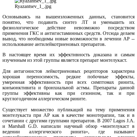
Ryazantsev_1_.jpg
Основываясь на вышеизложенных данных, становится
понятно, что подавить синтез ЛТ и уменьшить их
физиологическое действие невозможно посредством
применения ГКС и антигистаминных средств. Отсюда делаем
вывод, что необходимы новые возможности в лечении АР --
использование антилейкотриеновых препаратов.
В настоящее время их эффективность доказана и самым
изученным из этой группы является препарат монтелукаст.
Для антагонистов лейкотриеновых рецепторов характерна
хорошая переносимость, редкие побочные эффекты,
умеренная эффективность при всех симптомах ринита,
конъюнктивита и бронхиальной астмы. Препараты данной
группы эффективны как при сезонном, так и при
круглогодичном аллергическом рините.
Существует множество публикаций на тему применения
монтелукаста при АР как в качестве монотерапии, так и в
сочетании с другими группами препаратов. В 2007 Lagos J.A.
и Marshall G.D. написали научный обзор «монтелукаст в
ведении аллергического ринита», где называют