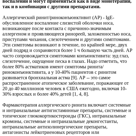
воспалении и могут применяться как в виде монотерапии,
так и в комбинации с другими препаратами.
Аллергический ринит/риноконъюнктивит (АР) - IgE-
обусловленное воспаление слизистой оболочки носа,
возникающее после контакта с причинно-значимым
аллергеном и проявляющееся ринореей, заложенностью носа,
приступами чихания, слезотечением и другими симптомами.
Эти симптомы возникают в течение, по крайней мере, двух
дней подряд и сохраняются более 1 ч большую часть дней. АР
часто сопровождается симптомами конъюнктивита: зуд глаз,
слезотечение, ощущение песка в глазах. Надо отметить, что
более 80% астматиков имеют симптомы ринита/
риноконъюнктивита, а у 10-40% пациентов с ринитом
развивается бронхиальная астма [9]. АР -- это самое
распространенное атопическое заболевание, поражающее от
20 до 40 миллионов человек в США ежегодно, включая 10-
30% взрослых и более 40% детей [1, 4, 8].
Фармакотерапия аллергического ринита включает системные
и интраназальные антигистаминные препараты, системные и
топические глюкокортикостероиды (ГКС), интраназальные
кромоны, системные и интраназальные деконгестанты,
интраназальные антихолинергические препараты,
антагонисты лейкотриеновых рецепторов или