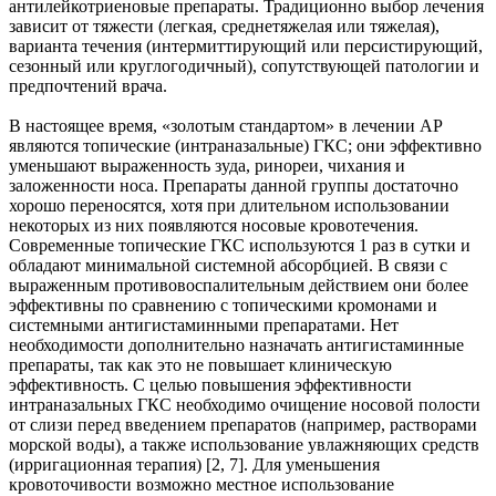
антилейкотриеновые препараты. Традиционно выбор лечения
зависит от тяжести (легкая, среднетяжелая или тяжелая),
варианта течения (интермиттирующий или персистирующий,
сезонный или круглогодичный), сопутствующей патологии и
предпочтений врача.
В настоящее время, «золотым стандартом» в лечении АР
являются топические (интраназальные) ГКС; они эффективно
уменьшают выраженность зуда, ринореи, чихания и
заложенности носа. Препараты данной группы достаточно
хорошо переносятся, хотя при длительном использовании
некоторых из них появляются носовые кровотечения.
Современные топические ГКС используются 1 раз в сутки и
обладают минимальной системной абсорбцией. В связи с
выраженным противовоспалительным действием они более
эффективны по сравнению с топическими кромонами и
системными антигистаминными препаратами. Нет
необходимости дополнительно назначать антигистаминные
препараты, так как это не повышает клиническую
эффективность. С целью повышения эффективности
интраназальных ГКС необходимо очищение носовой полости
от слизи перед введением препаратов (например, растворами
морской воды), а также использование увлажняющих средств
(ирригационная терапия) [2, 7]. Для уменьшения
кровоточивости возможно местное использование