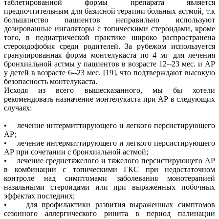
таблетированной формы препарата является
предпочтительным для базисной терапии больных астмой, т.к
большинство пациентов неправильно используют
дозированные ингаляторы с топическими стероидами, кроме
того, в педиатрической практике широко распространена
стероидофобия среди родителей. За рубежом используется
гранулированная форма монтелукаста по 4 мг для лечения
бронхиальной астмы у пациентов в возрасте 12--23 мес. и АР
у детей в возрасте 6--23 мес. [19], что подтверждают высокую
безопасность монтелукаста.
Исходя из всего вышесказанного, мы бы хотели
рекомендовать назначение монтелукаста при АР в следующих
случаях:
• лечение интермиттирующего и легкого персистирующего
АР;
• лечение интермиттирующего и легкого персистирующего
АР при сочетании с бронхиальной астмой;
• лечение среднетяжелого и тяжелого персистирующего АР
в комбинации с топическими ГКС при недостаточном
контроле над симптомами заболевания монотерапией
назальными стероидами или при выраженных побочных
эффектах последних;
• для профилактики развития выраженных симптомов
сезонного аллергического ринита в период палинации