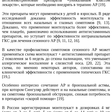
антилейкотриеновые препараты «уникальным классом
лекарств», которые необходимо внедрять в терапию АР [19].
Эти препараты могут применяться у детей и взрослых. В ряде
исследований доказана эффективность монтелукаста в
отношении всех назальных и глазных симптомов [9, 13].
Доказано, что применение монтелукаста более эффективно,
чем плацебо, равнозначно использованию антигистаминных
препаратов, но уступает по эффективности интраназальным
ГКС для лечения сезонного АР [9, 11, 12, 16].
В качестве профилактики симптомов сезонного АР может
применяться схема монтелукаст + антигистаминный препарат
2 поколения за 6 недель до сезона палинации, что уменьшает
аллергическое воспаление в слизистой носа. [20, 22]. Эта
схема, по мнению некоторых авторов, сопоставима по
клинической эффективности с применением топических ГКС
[19,].
Особенно интересно сочетание АР и бронхиальной астмы,
при котором Сингуляр действует и на назальные симптомы, и
на симптомы бронхиальной обструкции, снижая потребность
в препаратах «скорой помощи» [19].
В России зарегистрирован монтелукаст в дозировках 4 мг