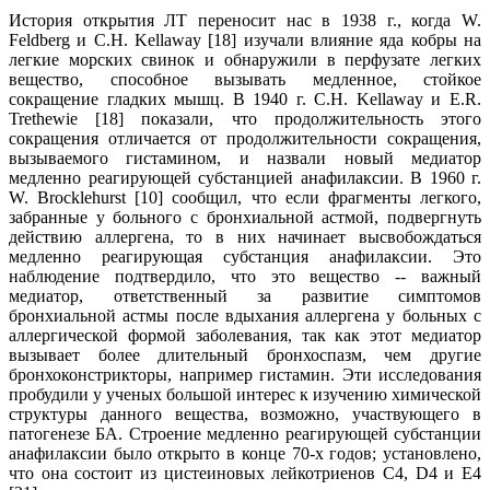
История открытия ЛТ переносит нас в 1938 г., когда W.
Feldberg и C.H. Kellaway [18] изучали влияние яда кобры на
легкие морских свинок и обнаружили в перфузате легких
вещество, способное вызывать медленное, стойкое
сокращение гладких мышц. В 1940 г. C.H. Kellaway и E.R.
Trethewie [18] показали, что продолжительность этого
сокращения отличается от продолжительности сокращения,
вызываемого гистамином, и назвали новый медиатор
медленно реагирующей субстанцией анафилаксии. В 1960 г.
W. Brocklehurst [10] сообщил, что если фрагменты легкого,
забранные у больного с бронхиальной астмой, подвергнуть
действию аллергена, то в них начинает высвобождаться
медленно реагирующая субстанция анафилаксии. Это
наблюдение подтвердило, что это вещество -- важный
медиатор, ответственный за развитие симптомов
бронхиальной астмы после вдыхания аллергена у больных с
аллергической формой заболевания, так как этот медиатор
вызывает более длительный бронхоспазм, чем другие
бронхоконстрикторы, например гистамин. Эти исследования
пробудили у ученых большой интерес к изучению химической
структуры данного вещества, возможно, участвующего в
патогенезе БА. Строение медленно реагирующей субстанции
анафилаксии было открыто в конце 70-х годов; установлено,
что она состоит из цистеиновых лейкотриенов C4, D4 и Е4