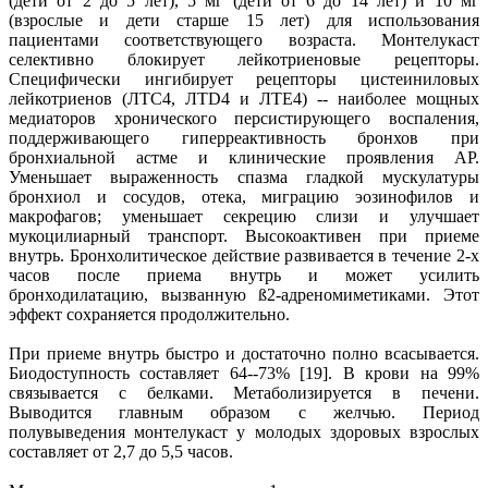
(дети от 2 до 5 лет), 5 мг (дети от 6 до 14 лет) и 10 мг
(взрослые и дети старше 15 лет) для использования
пациентами соответствующего возраста. Монтелукаст
селективно блокирует лейкотриеновые рецепторы.
Специфически ингибирует рецепторы цистеиниловых
лейкотриенов (ЛТC4, ЛТD4 и ЛТE4) -- наиболее мощных
медиаторов хронического персистирующего воспаления,
поддерживающего гиперреактивность бронхов при
бронхиальной астме и клинические проявления АР.
Уменьшает выраженность спазма гладкой мускулатуры
бронхиол и сосудов, отека, миграцию эозинофилов и
макрофагов; уменьшает секрецию слизи и улучшает
мукоцилиарный транспорт. Высокоактивен при приеме
внутрь. Бронхолитическое действие развивается в течение 2-х
часов после приема внутрь и может усилить
бронходилатацию, вызванную ß2-адреномиметиками. Этот
эффект сохраняется продолжительно.
При приеме внутрь быстро и достаточно полно всасывается.
Биодоступность составляет 64--73% [19]. В крови на 99%
связывается с белками. Метаболизируется в печени.
Выводится главным образом с желчью. Период
полувыведения монтелукаст у молодых здоровых взрослых
составляет от 2,7 до 5,5 часов.