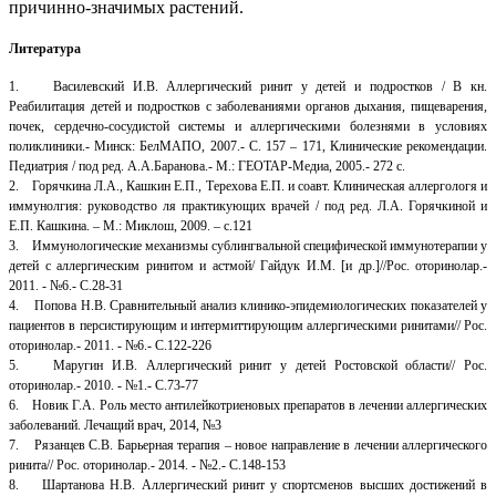
причинно-значимых растений.
Литература
1. Василевский И.В. Аллергический ринит у детей и подростков / В кн.
Реабилитация детей и подростков с заболеваниями органов дыхания, пищеварения,
почек, сердечно-сосудистой системы и аллергическими болезнями в условиях
поликлиники.- Минск: БелМАПО, 2007.- С. 157 – 171, Клинические рекомендации.
Педиатрия / под ред. А.А.Баранова.- М.: ГЕОТАР-Медиа, 2005.- 272 с.
2. Горячкина Л.А., Кашкин Е.П., Терехова Е.П. и соавт. Клиническая аллергологя и
иммунолгия: руководство ля практикующих врачей / под ред. Л.А. Горячкиной и
Е.П. Кашкина. – М.: Миклош, 2009. – с.121
3. Иммунологические механизмы сублингвальной специфической иммунотерапии у
детей с аллергическим ринитом и астмой/ Гайдук И.М. [и др.]//Рос. оторинолар.-
2011. - №6.- С.28-31
4. Попова Н.В. Сравнительный анализ клинико-эпидемиологических показателей у
пациентов в персистирующим и интермиттирующим аллергическими ринитами// Рос.
оторинолар.- 2011. - №6.- С.122-226
5. Маругин И.В. Аллергический ринит у детей Ростовской области// Рос.
оторинолар.- 2010. - №1.- С.73-77
6. Новик Г.А. Роль место антилейкотриеновых препаратов в лечении аллергических
заболеваний. Лечащий врач, 2014, №3
7. Рязанцев С.В. Барьерная терапия – новое направление в лечении аллергического
ринита// Рос. оторинолар.- 2014. - №2.- С.148-153
8. Шартанова Н.В. Аллергический ринит у спортсменов высших достижений в