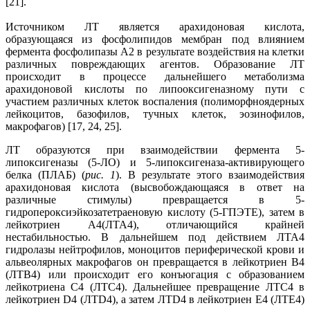
[21].
Источником ЛТ является арахидоновая кислота,
образующаяся из фосфолипидов мембран под влиянием
фермента фосфолипазы А2 в результате воздействия на клетки
различных повреждающих агентов. Образование ЛТ
происходит в процессе дальнейшего метаболизма
арахидоновой кислоты по липооксигеназному пути с
участием различных клеток воспаления (полиморфноядерных
лейкоцитов, базофилов, тучных клеток, эозинофилов,
макрофагов) [17, 24, 25].
ЛТ образуются при взаимодействии фермента 5-
липоксигеназы (5-ЛО) и 5-липоксигеназа-активирующего
белка (ПЛАБ) (
рис. 1
). В результате этого взаимодействия
арахидоновая кислота (высвобождающаяся в ответ на
различные стимулы) превращается в 5-
гидропероксиэйкозатетраеновую кислоту (5-ГПЭТЕ), затем в
лейкотриен A4(ЛТА4), отличающийся крайней
нестабильностью. В дальнейшем под действием ЛТА4
гидролазы нейтрофилов, моноцитов периферической крови и
альвеолярных макрофагов он превращается в лейкотриен B4
(ЛТВ4) или происходит его конъюгация с образованием
лейкотриена C4 (ЛТC4). Дальнейшее превращение ЛТC4 в
лейкотриен D4 (ЛТD4), а затем ЛТD4 в лейкотриен E4 (ЛТЕ4)