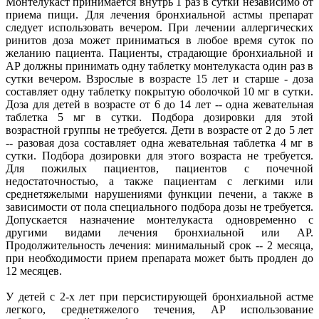
Монтелукаст принимается внутрь 1 раз в сутки независимо от
приема пищи. Для лечения бронхиальной астмы препарат
следует использовать вечером. При лечении аллергических
ринитов доза может приниматься в любое время суток по
желанию пациента. Пациенты, страдающие бронхиальной и
АР должны принимать одну таблетку монтелукаста один раз в
сутки вечером. Взрослые в возрасте 15 лет и старше - доза
составляет одну таблетку покрытую оболочкой 10 мг в сутки.
Доза для детей в возрасте от 6 до 14 лет -- одна жевательная
таблетка 5 мг в сутки. Подбора дозировки для этой
возрастной группы не требуется. Дети в возрасте от 2 до 5 лет
-- разовая доза составляет одна жевательная таблетка 4 мг в
сутки. Подбора дозировки для этого возраста не требуется.
Для пожилых пациентов, пациентов с почечной
недостаточностью, а также пациентам с легкими или
среднетяжелыми нарушениями функции печени, а также в
зависимости от пола специального подбора дозы не требуется.
Допускается назначение монтелукаста одновременно с
другими видами лечения бронхиальной или АР.
Продолжительность лечения: минимальный срок -- 2 месяца,
при необходимости прием препарата может быть продлен до
12 месяцев.
У детей с 2-х лет при персистирующей бронхиальной астме
легкого, среднетяжелого течения, АР использование