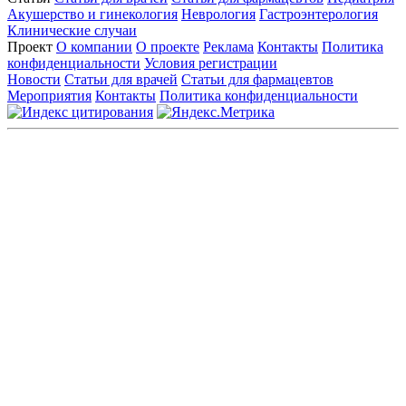
Акушерство и гинекология
Неврология
Гастроэнтерология
Клинические случаи
Проект
О компании
О проекте
Реклама
Контакты
Политика
конфиденциальности
Условия регистрации
Новости
Статьи для врачей
Статьи для фармацевтов
Мероприятия
Контакты
Политика конфиденциальности
Общество с ограниченной ответственностью «ГРУППА
РЕМЕДИУМ»
Адрес местонахождения: 105082, г. Москва, ул. Бакунинская, д.
71
ОГРН: 1067746819470 ИНН: 7701669956
Контактные данные: Телефон:
+7 (495) 780-34-25
|
Электронная почта:
reklama@remedium.ru
На сайте используются изображения по лицензии
Shutterstock/FOTODOM, соблюдаются авторские права.
Вся информация, размещенная на веб-сайте, предназначена
исключительно для работников здравоохранения. Информация
о препаратах, отпускаемых по рецепту, предназначена только