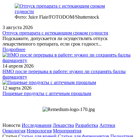
Фото: Juice Flair/FOTODOM/Shutterstoсk
3 августа 2026
Отпуск препарата с истекающим сроком годности
Подскажите, допускается ли осуществлять отпуск
лекарственного препарата, если срок годност...
Подробнее
14 апреля 2026
НМО после перерыва в работе: нужно ли сохранять баллы
фармацевту
12 марта 2026
Пищевые продукты с аптечным прошлым
Новости
Исследования
Лекарства
Разработка
Аптеки
Онкология
Неврология
Мероприятия
Статьи
Статьи для врачей
Статьи для фармацевтов
Педиатрия