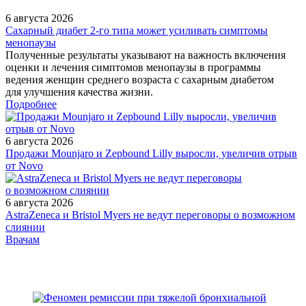
6 августа 2026
Сахарный диабет 2‑го типа может усиливать симптомы
менопаузы
Полученные результаты указывают на важность включения
оценки и лечения симптомов менопаузы в программы
ведения женщин среднего возраста с сахарным диабетом
для улучшения качества жизни.
Подробнее
6 августа 2026
Продажи Mounjaro и Zepbound Lilly выросли, увеличив отрыв
от Novo
6 августа 2026
AstraZeneca и Bristol Myers не ведут переговоры о возможном
слиянии
/pharmacy/farmatsevt-prodal-preparat-bez-retsepta-kakie-
Врачам
posledstviya-zhdut-farmatsevta/