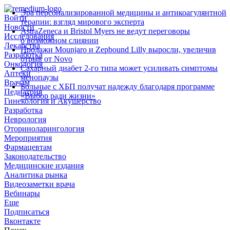
Эра персонализированной медицины и антикоагулянтной
Войти
терапии: взгляд мирового эксперта
Новости
AstraZeneca и Bristol Myers не ведут переговоры
Исследования
о возможном слиянии
Лекарства
Продажи Mounjaro и Zepbound Lilly выросли, увеличив
Разработка
отрыв от Novo
Онкология
Сахарный диабет 2‑го типа может усиливать симптомы
Аптеки
менопаузы
Врачам
Больные с ХБП получат надежду благодаря программе
Педиатрия
«Выбор ради жизни»
Гинекология и Акушерство
Разработка
Неврология
Оториноларингология
Мероприятия
Фармацевтам
Законодательство
Медицинские издания
Аналитика рынка
Видеозаметки врача
Вебинары
Еще
Подписаться
Вконтакте