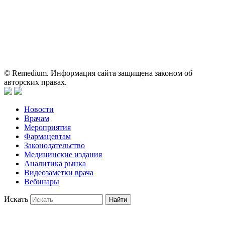
для медицинских и фармацевтических специалистов.
Информация, содержащаяся на сайте, не должна использоваться
пациентами для принятия самостоятельного решения о
применении представленных лекарственных препаратов и не
может служить заменой очной консультации врача.
© Remedium. Информация сайта защищена законом об
авторских правах.
Новости
Врачам
Мероприятия
Фармацевтам
Законодательство
Медицинские издания
Аналитика рынка
Видеозаметки врача
Вебинары
Искать
Найти