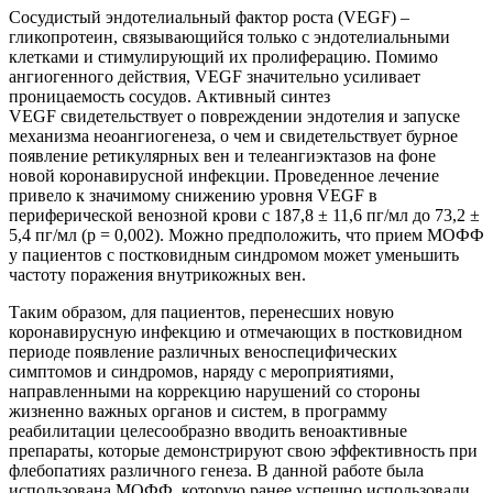
Сосудистый эндотелиальный фактор роста (VEGF) –
гликопротеин, связывающийся только с эндотелиальными
клетками и стимулирующий их пролиферацию. Помимо
ангиогенного действия, VEGF значительно усиливает
проницаемость сосудов. Активный синтез
VEGF свидетельствует о повреждении эндотелия и запуске
механизма неоангиогенеза, о чем и свидетельствует бурное
появление ретикулярных вен и телеангиэктазов на фоне
новой коронавирусной инфекции. Проведенное лечение
привело к значимому снижению уровня VEGF в
периферической венозной крови с 187,8 ± 11,6 пг/мл до 73,2 ±
5,4 пг/мл (p = 0,002). Можно предположить, что прием МОФФ
у пациентов с постковидным синдромом может уменьшить
частоту поражения внутрикожных вен.
Таким образом, для пациентов, перенесших новую
коронавирусную инфекцию и отмечающих в постковидном
периоде появление различных веноспецифических
симптомов и синдромов, наряду с мероприятиями,
направленными на коррекцию нарушений со стороны
жизненно важных органов и систем, в программу
реабилитации целесообразно вводить веноактивные
препараты, которые демонстрируют свою эффективность при
флебопатиях различного генеза. В данной работе была
использована МОФФ, которую ранее успешно использовали