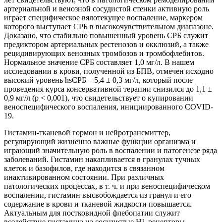
артериальной и венозной сосудистой стенки активную роль
играет специфическое вялотекущее воспаление, маркером
которого выступает СРБ в высокочувствительном диапазоне.
Доказано, что стабильно повышенный уровень СРБ служит
предиктором артериальных рестенозов и окклюзий, а также
рецидивирующих венозных тромбозов и тромбофлебитов.
Нормальное значение СРБ составляет 1,0 мг/л. В нашем
исследовании в крови, полученной из БПВ, отмечен исходно
высокий уровень hsCРБ – 5,4 ± 0,3 мг/л, который после
проведения курса консервативной терапии снизился до 1,1 ±
0,9 мг/л (p < 0,001), что свидетельствует о купировании
веноспецифического воспаления, инициированного COVID-
19.
Гистамин-тканевой гормон и нейротрансмиттер,
регулирующий жизненно важные функции организма и
играющий значительную роль в воспалении и патогенезе ряда
заболеваний. Гистамин накапливается в гранулах тучных
клеток и базофилов, где находится в связанном
инактивированном состоянии. При различных
патологических процессах, в т. ч. и при веноспецифическом
воспалении, гистамин высвобождается из гранул и его
содержание в крови и тканевой жидкости повышается.
Актуальным для постковидной флебопатии служит
воздействие гистамина на сосудистые Н1-рецепторы,