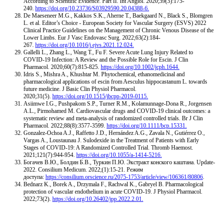
According to Scientific Evidence. Part II. Int Angiol. 2020;39(3):175-
240.
https://doi.org/10.23736/S03929590.20.04388-6.
De Maeseneer M.G., Kakkos S.K., Aherne T., Baekgaard N., Black S., Blomgren
L. et al. Editor’s Choice - European Society for Vascular Surgery (ESVS) 2022
Clinical Practice Guidelines on the Management of Chronic Venous Disease of the
Lower Limbs. Eur J Vasc Endovasc Surg. 2022;63(2):184-
267.
https://doi.org/10.1016/j.ejvs.2021.12.024.
Gallelli L., Zhang L., Wang T., Fu F. Severe Acute Lung Injury Related to
COVID-19 Infection: A Review and the Possible Role for Escin. J Clin
Pharmacol. 2020;60(7):815-825.
https://doi.org/10.1002/jcph.1644.
Idris S., Mishra A., Khushtar M. Phytochemical, ethanomedicinal and
pharmacological applications of escin from Aesculus hippocastanum L. towards
future medicine. J Basic Clin Physiol Pharmacol.
2020;31(5).
https://doi.org/10.1515/jbcpp-2019-0115.
Asiimwe I.G., Pushpakom S.P., Turner R.M., Kolamunnage-Dona R., Jorgensen
A.L., Pirmohamed M. Cardiovascular drugs and COVID-19 clinical outcomes: a
systematic review and meta-analysis of randomized controlled trials. Br J Clin
Pharmacol. 2022;88(8):3577-3599.
https://doi.org/10.1111/bcp.15331.
Gonzalez-Ochoa A.J., Raffetto J.D., Hernández A.G., Zavala N., Gutiérrez O.,
Vargas A., Loustaunau J. Sulodexide in the Treatment of Patients with Early
Stages of COVID-19: A Randomized Controlled Trial. Thromb Haemost.
2021;121(7):944-954.
https://doi.org/10.1055/a-1414-5216.
Богачев В.Ю., Болдин Б.В., Туркин П.Ю. Экстракт конского каштана. Update-
2022. Consilium Medicum. 2022;(1):15-21. Режим
доступа:
https://consilium.orscience.ru/2075-1753/article/view/106361/80806
.
Bednarz K., Borek A., Drzymala F., Rachwal K., Gabryel B. Pharmacological
protection of vascular endothelium in acute COVID-19. J Physiol Pharmacol.
2022;73(2).
https://doi.org/10.26402/jpp.2022.2.01.