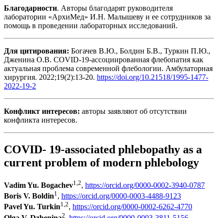
Благодарности
. Авторы благодарят руководителя
лаборатории «АрхиМед» И.Н. Малышеву и ее сотрудников за
помощь в проведении лабораторных исследований.
Для цитирования:
Богачев В.Ю., Болдин Б.В., Туркин П.Ю.,
Дженина О.В. COVID-19-ассоциированная флебопатия как
актуальная проблема современной флебологии. Амбулаторная
хирургия. 2022;19(2):13-20.
https://doi.org/10.21518/1995-1477-
2022-19-2
Конфликт интересов:
авторы заявляют об отсутствии
конфликта интересов.
COVID- 19-associated phlebopathy as a
current problem of modern phlebology
1,2
Vadim Yu. Bogachev
,
https://orcid.org/0000-0002-3940-0787
1
Boris V. Boldin
,
https://orcid.org/0000-0003-4488-9123
1,2
Pavel Yu. Turkin
,
https://orcid.org/0000-0002-6262-4770
2
Olga V. Dzhenina
,
https://orcid.org/0000-0003-3811-5156