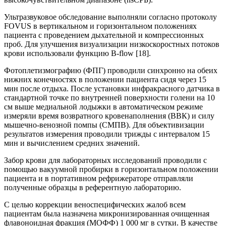
Ультразвуковое обследование выполняли согласно протоколу
FOVUS в вертикальном и горизонтальном положениях
пациента с проведением дыхательной и компрессионных
проб. Для улучшения визуализации низкоскоростных потоков
крови использовали функцию B-flow [18].
Фотоплетизмографию (ФПГ) проводили синхронно на обеих
нижних конечностях в положении пациента сидя через 15
мин после отдыха. После установки инфракрасного датчика в
стандартной точке по внутренней поверхности голени на 10
см выше медиальной лодыжки в автоматическом режиме
измеряли время возвратного кровенаполнения (ВВК) и силу
мышечно-венозной помпы (СМПВ). Для объективизации
результатов измерения проводили трижды с интервалом 15
мин и вычислением средних значений.
Забор крови для лабораторных исследований проводили с
помощью вакуумной пробирки в горизонтальном положении
пациента и в портативном рефрижераторе отправляли
полученные образцы в референтную лабораторию.
С целью коррекции веноспецифических жалоб всем
пациентам была назначена микронизированная очищенная
флавоноидная фракция (МОФФ) 1 000 мг в сутки. В качестве