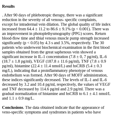
Results
. After 90 days of phlebotropic therapy, there was a significant
reduction in the severity of all venous- specific complaints,
except for intradermal vein dilation. The global quality of life index
increased from 64.4 ± 11.2 to 86.6 ± 9.1% (p < 0.001). There was
an improvement in photoplethysmography (PPG) scores. Return
blood-flow time and tibial venous muscle pump strength increased
significantly (p < 0.05) by 4.3 s and 3.5%, respectively. The 30
patients who underwent biochemical examination in the first blood
samples obtained from the great saphenous vein showed a
significant increase in IL-1 concentration (7.8 ± 0, 7 pg/ml), IL-6
(18.7 ± 1.8 pg/ml), VEGF (187.8 ± 11.6 pg/ml), TNF (7.8 ± 0.9
pg/ml), histamine (22.4 ± 11.4 nmol/L) and hsCRB (5.4 ± 0.3
mg/L), indicating that a proinflammatory phenotype of venous
endothelium was formed. After 90 days of MOFF administration,
these indices significantly decreased. The levels of IL-1 and IL-6
decreased by 3.2 and 10.4 pg/ml, respectively, the values of VEGF
and TNF decreased by 114.6 pg/ml and 2.9 pg/ml. There was a
gradual normalization of histamine and hsCRB to 6.1 ± 4.1 nmol/L
and 1.1 ± 0.9 mg/L.
Conclusions
. The data obtained indicate that the appearance of
veno-specific symptoms and syndromes in patients who have