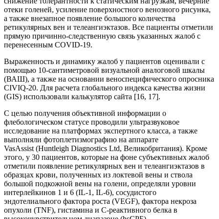
снижение толерантности к статическим нагрузкам, вечерние
отеки голеней, усиление поверхностного венозного рисунка,
а также внезапное появление большого количества
ретикулярных вен и телеангиэктазов. Все пациенты отметили
прямую причинно-следственную связь указанных жалоб с
перенесенным COVID-19.
Выраженность и динамику жалоб у пациентов оценивали с
помощью 10-сантиметровой визуальной аналоговой шкалы
(ВАШ), а также на основании веноспецифического опросника
CIVIQ-20. Для расчета глобального индекса качества жизни
(GIS) использовали калькулятор сайта [16, 17].
C целью получения объективной информации о
флебологическом статусе проводили ультразвуковое
исследование на платформах экспертного класса, а также
выполняли фотоплетизмографию на аппарате
VasAssist (Huntleigh Diagnostics Ltd, Великобритания). Кроме
этого, у 30 пациентов, которые на фоне субъективных жалоб
отметили появление ретикулярных вен и телеангиэктазов в
образцах крови, полученных из локтевой вены и ствола
большой подкожной вены на голени, определяли уровни
интерлейкинов 1 и 6 (IL-1, IL-6), сосудистого
эндотелиального фактора роста (VEGF), фактора некроза
опухоли (TNF), гистамина и С-реактивного белка в
высокочувствительном диапазоне (hsСРБ).