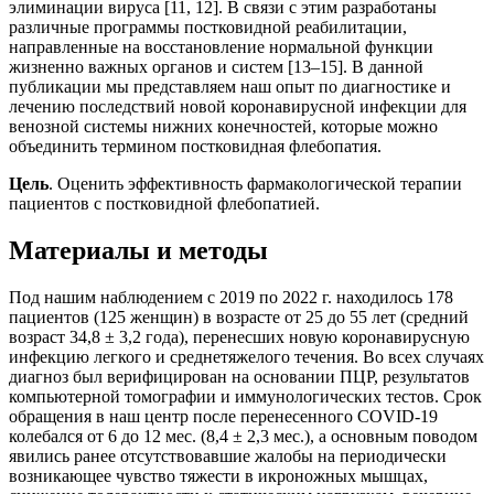
элиминации вируса [11, 12]. В связи с этим разработаны
различные программы постковидной реабилитации,
направленные на восстановление нормальной функции
жизненно важных органов и систем [13–15]. В данной
публикации мы представляем наш опыт по диагностике и
лечению последствий новой коронавирусной инфекции для
венозной системы нижних конечностей, которые можно
объединить термином постковидная флебопатия.
Цель
. Оценить эффективность фармакологической терапии
пациентов с постковидной флебопатией.
Материалы и методы
Под нашим наблюдением с 2019 по 2022 г. находилось 178
пациентов (125 женщин) в возрасте от 25 до 55 лет (средний
возраст 34,8 ± 3,2 года), перенесших новую коронавирусную
инфекцию легкого и среднетяжелого течения. Во всех случаях
диагноз был верифицирован на основании ПЦР, результатов
компьютерной томографии и иммунологических тестов. Срок
обращения в наш центр после перенесенного COVID-19
колебался от 6 до 12 мес. (8,4 ± 2,3 мес.), а основным поводом
явились ранее отсутствовавшие жалобы на периодически
возникающее чувство тяжести в икроножных мышцах,