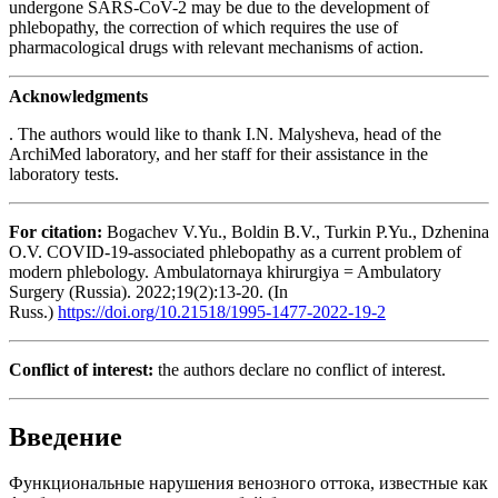
undergone SARS-CoV-2 may be due to the development of
phlebopathy, the correction of which requires the use of
pharmacological drugs with relevant mechanisms of action.
Acknowledgments
. The authors would like to thank I.N. Malysheva, head of the
ArchiMed laboratory, and her staff for their assistance in the
laboratory tests.
For citation:
Bogachev V.Yu., Boldin B.V., Turkin P.Yu., Dzhenina
O.V. COVID-19-associated phlebopathy as a current problem of
modern phlebology. Ambulatornaya khirurgiya = Ambulatory
Surgery (Russia). 2022;19(2):13-20. (In
Russ.)
https://doi.org/10.21518/1995-1477-2022-19-2
Conflict of interest:
the authors declare no conflict of interest.
Введение
Функциональные нарушения венозного оттока, известные как