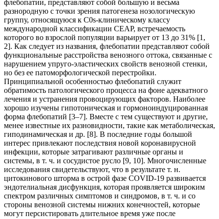
флебопатии, представляют собой большую и весьма
разнородную с точки зрения патогенеза нозологическую
группу, относящуюся к C0s-клиническому классу
международной классификации CEAP, встречаемость
которого во взрослой популяции варьирует от 13 до 31% [1,
2]. Как следует из названия, флебопатии представляют собой
функциональные расстройства венозного оттока, связанные с
нарушением упруго-эластических свойств венозной стенки,
но без ее патоморфологической перестройки.
Принципиальной особенностью флебопатий служит
обратимость патологического процесса на фоне адекватного
лечения и устранения провоцирующих факторов. Наиболее
хорошо изучены гипотоническая и гормоноиндуцированная
форма флебопатий [3–7]. Вместе с тем существуют и другие,
менее известные их разновидности, такие как метаболическая,
гиподинамическая и др. [8]. В последние годы большой
интерес привлекают последствия новой коронавирусной
инфекции, которые затрагивают различные органы и
системы, в т. ч. и сосудистое русло [9, 10]. Многочисленные
исследования свидетельствуют, что в результате т. н.
цитокинового шторма в острой фазе COVID-19 развивается
эндотелиальная дисфункция, которая проявляется широким
спектром различных симптомов и синдромов, в т. ч. и со
стороны венозной системы нижних конечностей, которые
могут персистировать длительное время уже после