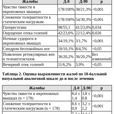
Жалобы
Д-0
Д-90
p
Чувство тяжести в
178/100%
38/21,3%
<0,001
икроножных мышцах
Снижение толерантности к
178/100%
54/30,3%
<0,001
статическим нагрузкам
Гиперестезии
98/55,1
41/23,0%
0,034
Ощущение отека голеней
42/23,6%
22/12,4%
0,026
Ночные судороги в
34/19,1%
3/1,7%
<0,001
икроножных мышцах
Синдром беспокойных ног
18/10,1%
8/4,5%
<0,05
Появление ретикулярных вен
Без
36/20,2%
36/20,2%
и телеангиэктазов
изменений
Вечерний отек голеней
11/6,2%
3,9%
<0,05
Таблица 2. Оценка выраженности жалоб по 10-балльной
визуальной аналоговой шкале до и после лечения
Жалобы
Д-0
Д-90
p
Чувство тяжести в икроножных
8,4 ±
3,8 ±
<0,001
мышцах (n = 178)
1,4
0,8
Снижение толерантности к
8,6 ±
3,2 ±
<0,001
статическим нагрузкам (n = 178)
0,9
1,2
7,4 ±
4,4 ±