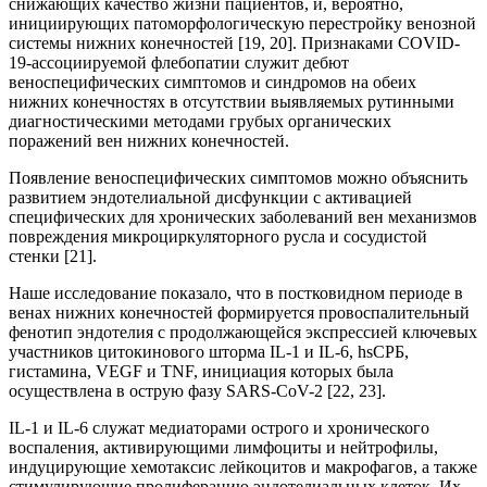
снижающих качество жизни пациентов, и, вероятно,
инициирующих патоморфологическую перестройку венозной
системы нижних конечностей [19, 20]. Признаками COVID-
19-ассоциируемой флебопатии служит дебют
веноспецифических симптомов и синдромов на обеих
нижних конечностях в отсутствии выявляемых рутинными
диагностическими методами грубых органических
поражений вен нижних конечностей.
Появление веноспецифических симптомов можно объяснить
развитием эндотелиальной дисфункции с активацией
специфических для хронических заболеваний вен механизмов
повреждения микроциркуляторного русла и сосудистой
стенки [21].
Наше исследование показало, что в постковидном периоде в
венах нижних конечностей формируется провоспалительный
фенотип эндотелия с продолжающейся экспрессией ключевых
участников цитокинового шторма IL-1 и IL-6, hsСРБ,
гистамина, VEGF и TNF, инициация которых была
осуществлена в острую фазу SARS-CoV-2 [22, 23].
IL-1 и IL-6 служат медиаторами острого и хронического
воспаления, активирующими лимфоциты и нейтрофилы,
индуцирующие хемотаксис лейкоцитов и макрофагов, а также
стимулирующие пролиферацию эндотелиальных клеток. Их