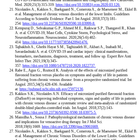
Med. 2020;21(3):315-319.
https://doi.org/10.31083/j.rcm.2020.03.126.
Nicolaides A., Kakkos S., Baekgaard N., Comerota A., de Maeseneer M., Eklof B.
et al. Management of chronic venous disorders of the lower limbs. Guidelines
According to Scientific Evidence. Part I. Int Angiol. 2018;37(3):181-
254.
https://doi.org/10.23736/S03929590.18.03999-8.
Kempuraj D., Selvakumar G.P., Ahmed M.E., Raikwar S.P., Thangavel R., Khan
A. et al. COVID-19, Mast Cells, Cytokine Storm, Psychological Stress, and
Neuroinflammation. Neuroscientist. 2020;26(5-6):402-
414.
https://doi.org/10.1177/1073858420941476.
Tajbakhsh A., Gheibi Hayat S.M., Taghizadeh H., Akbari A., Inabadi M.,
Savardashtaki A. et al. COVID-19 and cardiac injury: clinical manifestations,
biomarkers, mechanisms, diagnosis, treatment, and follow up. Expert Rev Anti
Infect Ther. 2021;19(3):345-
357.
https://doi.org/10.1080/14787210.2020.1822737.
Rabe E., Agus G., Roztocil K. Analysis of the effects of micronized purified
flavonoid fraction versus placebo on symptoms and quality of life in patients
suffering from chronic venous disease: from a prospective randomized trial. Int
Angiol. 2015;34(5):428-436. Available
at:
https://pubmed.ncbi.nlm.nih.gov/25972136
.
Kakkos S.K., Nicolaides A.N. Efficacy of micronized purified flavonoid fraction
(Daflon®) on improving individual symptoms, signs and quality of life in patients
with chronic venous disease: a systematic review and meta-analysis of randomized
double-blind placebo-controlled trials. Int Angiol. 2018;37(2):143-
154.
https://doi.org/10.23736/S0392-9590.18.03975-5.
Mansilha A., Sousa J. Pathophysiological mechanisms of chronic venous disease
and implications for venoactive drug therapy. Int J Mol Sci.
2018;19(6):1669.
https://doi.org/10.3390/ijms19061669.
Nicolaides A., Kakkos S., Baekgaard N., Comerota A., de Maeseneer M., Eklof B.
et al. Management of Chronic Venous Disorders of the Lower Limbs. Guidelines