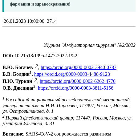
фармации и здравоохранения!
26.01.2023 10:00:00
2714
Журнал "Амбулаторная хирургия" №2/2022
DOI:
10.21518/1995-1477-2022-19-2
1,2
В.Ю. Богачев
,
https://orcid.org/0000-0002-3940-0787
1
Б.В. Болдин
,
https://orcid.org/0000-0003-4488-9123
1,2
П.Ю. Туркин
,
https://orcid.org/0000-0002-6262-4770
2
О.В. Дженина
,
https://orcid.org/0000-0003-3811-5156
1
Российский национальный исследовательский медицинский
университет имени Н.И. Пирогова; 117997, Россия, Москва,
ул. Островитянова, д. 1
2
Первый флебологический центр; 117447, Россия, Москва, ул.
Дмитрия Ульянова, д. 31
Введение
. SARS-CoV-2 сопровождается развитием