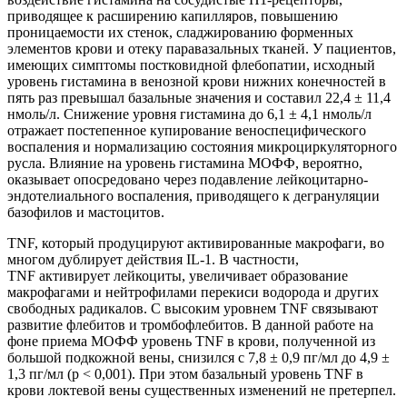
приводящее к расширению капилляров, повышению
проницаемости их стенок, сладжированию форменных
элементов крови и отеку паравазальных тканей. У пациентов,
имеющих симптомы постковидной флебопатии, исходный
уровень гистамина в венозной крови нижних конечностей в
пять раз превышал базальные значения и составил 22,4 ± 11,4
нмоль/л. Снижение уровня гистамина до 6,1 ± 4,1 нмоль/л
отражает постепенное купирование веноспецифического
воспаления и нормализацию состояния микроциркуляторного
русла. Влияние на уровень гистамина МОФФ, вероятно,
оказывает опосредовано через подавление лейкоцитарно-
эндотелиального воспаления, приводящего к дегрануляции
базофилов и мастоцитов.
TNF, который продуцируют активированные макрофаги, во
многом дублирует действия IL-1. В частности,
TNF активирует лейкоциты, увеличивает образование
макрофагами и нейтрофилами перекиси водорода и других
свободных радикалов. С высоким уровнем TNF связывают
развитие флебитов и тромбофлебитов. В данной работе на
фоне приема МОФФ уровень TNF в крови, полученной из
большой подкожной вены, снизился с 7,8 ± 0,9 пг/мл до 4,9 ±
1,3 пг/мл (p < 0,001). При этом базальный уровень TNF в
крови локтевой вены существенных изменений не претерпел.