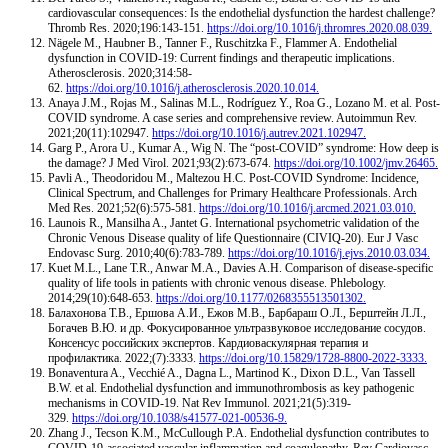
cardiovascular consequences: Is the endothelial dysfunction the hardest challenge?
Thromb Res. 2020;196:143-151.
https://doi.org/10.1016/j.thromres.2020.08.039.
Nägele M., Haubner B., Tanner F., Ruschitzka F., Flammer A. Endothelial
dysfunction in COVID-19: Current findings and therapeutic implications.
Atherosclerosis. 2020;314:58-
62.
https://doi.org/10.1016/j.atherosclerosis.2020.10.014.
Anaya J.M., Rojas M., Salinas M.L., Rodríguez Y., Roa G., Lozano M. et al. Post-
COVID syndrome. A case series and comprehensive review. Autoimmun Rev.
2021;20(11):102947.
https://doi.org/10.1016/j.autrev.2021.102947.
Garg P., Arora U., Kumar A., Wig N. The “post-COVID” syndrome: How deep is
the damage? J Med Virol. 2021;93(2):673-674.
https://doi.org/10.1002/jmv.26465.
Pavli A., Theodoridou M., Maltezou H.C. Post-COVID Syndrome: Incidence,
Clinical Spectrum, and Challenges for Primary Healthcare Professionals. Arch
Med Res. 2021;52(6):575-581.
https://doi.org/10.1016/j.arcmed.2021.03.010.
Launois R., Mansilha A., Jantet G. International psychometric validation of the
Chronic Venous Disease quality of life Questionnaire (CIVIQ-20). Eur J Vasc
Endovasc Surg. 2010;40(6):783-789.
https://doi.org/10.1016/j.ejvs.2010.03.034.
Kuet M.L., Lane T.R., Anwar M.A., Davies A.H. Comparison of disease-specific
quality of life tools in patients with chronic venous disease. Phlebology.
2014;29(10):648-653.
https://doi.org/10.1177/0268355513501302.
Балахонова Т.В., Ершова А.И., Ежов М.В., Барбараш О.Л., Берштейн Л.Л.,
Богачев В.Ю. и др. Фокусированное ультразвуковое исследование сосудов.
Консенсус российских экспертов. Кардиоваскулярная терапия и
профилактика. 2022;(7):3333.
https://doi.org/10.15829/1728-8800-2022-3333.
Bonaventura A., Vecchié A., Dagna L., Martinod K., Dixon D.L., Van Tassell
B.W. et al. Endothelial dysfunction and immunothrombosis as key pathogenic
mechanisms in COVID-19. Nat Rev Immunol. 2021;21(5):319-
329.
https://doi.org/10.1038/s41577-021-00536-9.
Zhang J., Tecson K.M., McCullough P.A. Endothelial dysfunction contributes to
COVID-19-associated vascular inflammation and coagulopathy. Rev Cardiovasc