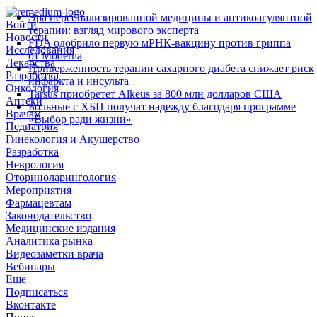
Эра персонализированной медицины и антикоагулянтной
Войти
терапии: взгляд мирового эксперта
Новости
FDA одобрило первую мРНК‑вакцину против гриппа
Исследования
от Moderna
Лекарства
Приверженность терапии сахарного диабета снижает риск
Разработка
инфаркта и инсульта
Онкология
Tarsus приобретет Alkeus за 800 млн долларов США
Аптеки
Больные с ХБП получат надежду благодаря программе
Врачам
«Выбор ради жизни»
Педиатрия
Гинекология и Акушерство
Разработка
Неврология
Оториноларингология
Мероприятия
Фармацевтам
Законодательство
Медицинские издания
Аналитика рынка
Видеозаметки врача
Вебинары
Еще
Подписаться
Вконтакте