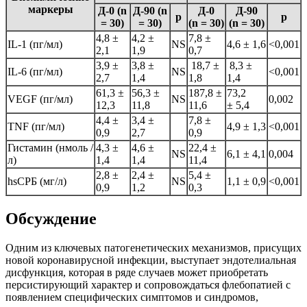
маркеры
Д-0 (n
Д-90 (n
Д-0
Д-90
p
p
= 30)
= 30)
(n = 30)
(n = 30)
4,8 ±
4,2 ±
7,8 ±
IL-1 (пг/мл)
NS
4,6 ± 1,6
<0,001
2,1
1,9
0,7
3,9 ±
3,8 ±
18,7 ±
8,3 ±
IL-6 (пг/мл)
NS
<0,001
2,7
1,4
1,8
1,4
61,3 ±
56,3 ±
187,8 ±
73,2
VEGF (пг/мл)
NS
0,002
12,3
11,8
11,6
± 5,4
4,4 ±
3,4 ±
7,8 ±
TNF (пг/мл)
4,9 ± 1,3
<0,001
0,9
2,7
0,9
Гистамин (нмоль /
4,3 ±
4,6 ±
22,4 ±
NS
6,1 ± 4,1
0,004
л)
1,4
1,4
11,4
2,8 ±
2,4 ±
5,4 ±
hsCРБ (мг/л)
NS
1,1 ± 0,9
<0,001
0,9
1,2
0,3
Обсуждение
Одним из ключевых патогенетических механизмов, присущих
новой коронавирусной инфекции, выступает эндотелиальная
дисфункция, которая в ряде случаев может приобретать
персистирующий характер и сопровождаться флебопатией с
появлением специфических симптомов и синдромов,