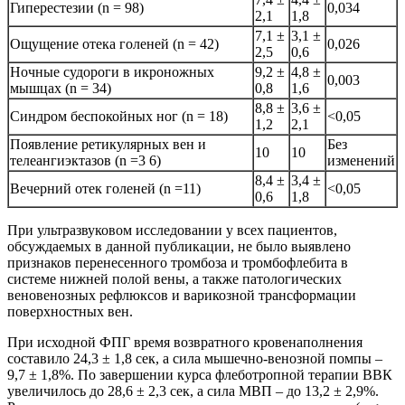
Гиперестезии (n = 98)
0,034
2,1
1,8
7,1 ±
3,1 ±
Ощущение отека голеней (n = 42)
0,026
2,5
0,6
Ночные судороги в икроножных
9,2 ±
4,8 ±
0,003
мышцах (n = 34)
0,8
1,6
8,8 ±
3,6 ±
Синдром беспокойных ног (n = 18)
<0,05
1,2
2,1
Появление ретикулярных вен и
Без
10
10
телеангиэктазов (n =3 6)
изменений
8,4 ±
3,4 ±
Вечерний отек голеней (n =11)
<0,05
0,6
1,8
При ультразвуковом исследовании у всех пациентов,
обсуждаемых в данной публикации, не было выявлено
признаков перенесенного тромбоза и тромбофлебита в
системе нижней полой вены, а также патологических
веновенозных рефлюксов и варикозной трансформации
поверхностных вен.
При исходной ФПГ время возвратного кровенаполнения
составило 24,3 ± 1,8 сек, а сила мышечно-венозной помпы –
9,7 ± 1,8%. По завершении курса флеботропной терапии ВВК
увеличилось до 28,6 ± 2,3 сек, а сила МВП – до 13,2 ± 2,9%.