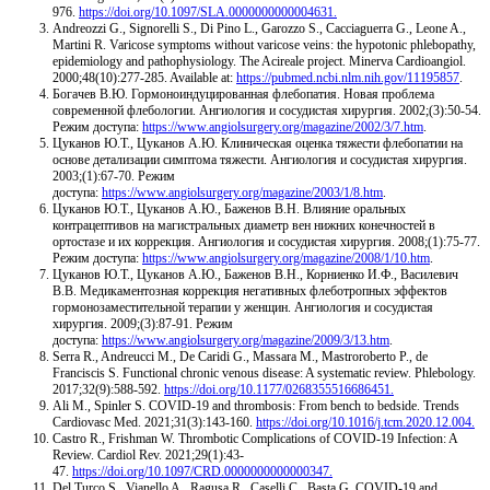
976.
https://doi.org/10.1097/SLA.0000000000004631.
Andreozzi G., Signorelli S., Di Pino L., Garozzo S., Cacciaguerra G., Leone A.,
Martini R. Varicose symptoms without varicose veins: the hypotonic phlebopathy,
epidemiology and pathophysiology. The Acireale project. Minerva Cardioangiol.
2000;48(10):277-285. Available at:
https://pubmed.ncbi.nlm.nih.gov/11195857
.
Богачев В.Ю. Гормоноиндуцированная флебопатия. Новая проблема
современной флебологии. Ангиология и сосудистая хирургия. 2002;(3):50-54.
Режим доступа:
https://www.angiolsurgery.org/magazine/2002/3/7.htm
.
Цуканов Ю.Т., Цуканов А.Ю. Клиническая оценка тяжести флебопатии на
основе детализации симптома тяжести. Ангиология и сосудистая хирургия.
2003;(1):67-70. Режим
доступа:
https://www.angiolsurgery.org/magazine/2003/1/8.htm
.
Цуканов Ю.Т., Цуканов А.Ю., Баженов В.Н. Влияние оральных
контрацептивов на магистральных диаметр вен нижних конечностей в
ортостазе и их коррекция. Ангиология и сосудистая хирургия. 2008;(1):75-77.
Режим доступа:
https://www.angiolsurgery.org/magazine/2008/1/10.htm
.
Цуканов Ю.Т., Цуканов А.Ю., Баженов В.Н., Корниенко И.Ф., Василевич
В.В. Медикаментозная коррекция негативных флеботропных эффектов
гормонозаместительной терапии у женщин. Ангиология и сосудистая
хирургия. 2009;(3):87-91. Режим
доступа:
https://www.angiolsurgery.org/magazine/2009/3/13.htm
.
Serra R., Andreucci M., De Caridi G., Massara M., Mastroroberto P., de
Franciscis S. Functional chronic venous disease: A systematic review. Phlebology.
2017;32(9):588-592.
https://doi.org/10.1177/0268355516686451.
Ali M., Spinler S. COVID-19 and thrombosis: From bench to bedside. Trends
Cardiovasc Med. 2021;31(3):143-160.
https://doi.org/10.1016/j.tcm.2020.12.004.
Castro R., Frishman W. Thrombotic Complications of COVID-19 Infection: A
Review. Cardiol Rev. 2021;29(1):43-
47.
https://doi.org/10.1097/CRD.0000000000000347.
Del Turco S., Vianello A., Ragusa R., Caselli C., Basta G. COVID-19 and