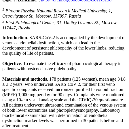
1
Pirogov Russian National Research Medical University; 1,
Ostrovityanov St., Moscow, 117997, Russia
2
First Phlebological Center; 31, Dmitry Ulyanov St., Moscow,
117447, Russia
Introduction
. SARS-CoV-2 is accompanied by the development of
venous endothelial dysfunction, which can lead to the
development of persistent phlebopathy of the lower limbs, reducing
the quality of life of patients.
Objective
. To evaluate the efficacy of pharmacological therapy in
patients with postcocclusive phlebopathy.
Materials and methods
. 178 patients (125 women), mean age 34.8
± 3.2 years, who underwent SARS-CoV-2, for their first veno-
specific complaints received micronized purified flavonoid fraction
(MPFF) 1,000 mg per day for 90 days. Complaints were monitored
using a 10-cm visual analog scale and the CIVIQ-20 questionnaire.
All patients underwent ultrasound examination of the venous system
of both lower extremities and photoplethysmography. Laboratory
biochemical examination with determination of endothelial
dysfunction marker levels was performed in 30 patients before and
after treatment.