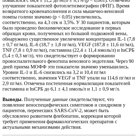
повысился с 64,4 ± 11,2 до 86,6 ± 9,1% (p < 0,001). Отмечено
улучшение показателей фотоплетизмографии (ФПГ). Время
возвратного кровенаполнения и сила мышечно-венозной
помпы голени значимо (p < 0,05) увеличились,
соответственно, на 4,3 сек и 3,5%. У 30 пациентов, которым
было проведено биохимическое исследование в первых
образцах крови, полученных из большой подкожной вены,
обнаружено существенное увеличение концентрации IL-1 (7,8
± 0,7 пг/мл), IL-6 (18,7 ± 1,8 пг/мл), VEGF (187,8 ± 11,6 пг/мл),
TNF (7,8 ± 0,9 пг/мл), гистамина (22,4 ± 11,4 нмоль/л) и hsСРБ
(5,4 ± 0,3 мг/л), что свидетельствует о формировании
провоспалительного фенотипа венозного эндотелия. Через 90
дней приема МОФФ эти показатели значимо уменьшились.
Уровни IL-1 и IL-6 снизились на 3,2 и 10,4 пг/мл
соответственно, значения VEGF и TNF упали на 114,6 пг/мл и
2,9 пг/мл. Отмечена постепенная нормализация показателей
гистамина и hsСРБ до 6,1 ± 4,1 нмоль/л и 1,1 ± 0,9 мг/л.
Выводы
. Полученные данные свидетельствуют, что
появление веноспецифических симптомов и синдромов у
пациентов, перенесших SARS-CoV-2, может быть
обусловлено развитием флебопатии, коррекция которой
требует применения фармакологических препаратов с
актуальными механизмами действия.