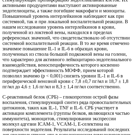
активными продуцентами выступают активированные
эндотелиоциты, а также погибшие макрофаги и моноциты.
Повышенный уровень интерлейкинов наблюдают как при
системной, так и при локальной воспалительной реакции. В
нашем исследовании уровень интерлейкинов в крови,
полученной из локтевой вены, находился в пределах
референсных значений, что свидетельствовало об отсутствии
системной воспалительной реакции. В то же время отмечено
значимое повышение IL-1 и IL-6 в образцах крови,
полученных из ствола большой подкожной вены на голени,
что характерно для активного лейкоцитарно-эндотелиального
взаимодействия, веноспецифичность которого косвенно
подтверждает эффективность МОФФ, прием которой
позволил значимо (p < 0,001) снизить уровни IL-1 и IL-6 в
периферической венозной крови с 7,8 ±0,7 пг/мл и 18,7 ± 1,8
пг/мл до 4,6 ± 1,6 пг/мл и 8,3 ± 1,4 пг/мл соответственно.
C-реактивный белок (СРБ) – гликопротеин острой фазы
воспаления, стимулирующий синтез ряда провоспалительных
цитокинов, таких как IL-1, TNF и IL-6. СРБ участвует в
активации комплемента (группы белков, являющихся частью
иммунитета), моноцитов, стимулировании экспрессии
молекул адгезии ICAM-1, VCAM-1, Е-селектина на
поверхности эндотелия. Результаты исследований последних
лет свидетельствуют, что в патологическом ремоделировании