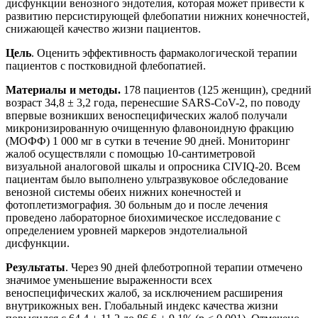
дисфункции венозного эндотелия, которая может привести к
развитию персистирующей флебопатии нижних конечностей,
снижающей качество жизни пациентов.
Цель
. Оценить эффективность фармакологической терапии
пациентов с постковидной флебопатией.
Материалы и методы.
178 пациентов (125 женщин), средний
возраст 34,8 ± 3,2 года, перенесшие SARS-CoV-2, по поводу
впервые возникших веноспецифических жалоб получали
микронизированную очищенную флавоноидную фракцию
(МОФФ) 1 000 мг в сутки в течение 90 дней. Мониторинг
жалоб осуществляли с помощью 10-сантиметровой
визуальной аналоговой шкалы и опросника CIVIQ-20. Всем
пациентам было выполнено ультразвуковое обследование
венозной системы обеих нижних конечностей и
фотоплетизмография. 30 больным до и после лечения
проведено лабораторное биохимическое исследование с
определением уровней маркеров эндотелиальной
дисфункции.
Результаты
. Через 90 дней флеботропной терапии отмечено
значимое уменьшение выраженности всех
веноспецифических жалоб, за исключением расширения
внутрикожных вен. Глобальный индекс качества жизни