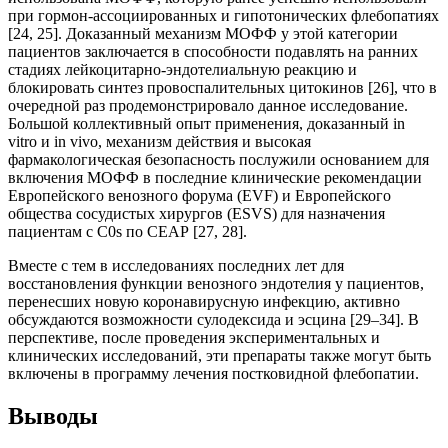
при гормон-ассоциированных и гипотонических флебопатиях
[24, 25]. Доказанный механизм МОФФ у этой категории
пациентов заключается в способности подавлять на ранних
стадиях лейкоцитарно-эндотелиальную реакцию и
блокировать синтез провоспалительных цитокинов [26], что в
очередной раз продемонстрировало данное исследование.
Большой коллективный опыт применения, доказанный in
vitro и in vivo, механизм действия и высокая
фармакологическая безопасность послужили основанием для
включения МОФФ в последние клинические рекомендации
Европейского венозного форума (EVF) и Европейского
общества сосудистых хирургов (ESVS) для назначения
пациентам с C0s по CEAP [27, 28].
Вместе с тем в исследованиях последних лет для
восстановления функции венозного эндотелия у пациентов,
перенесших новую коронавирусную инфекцию, активно
обсуждаются возможности сулодексида и эсцина [29–34]. В
перспективе, после проведения экспериментальных и
клинических исследований, эти препараты также могут быть
включены в программу лечения постковидной флебопатии.
Выводы